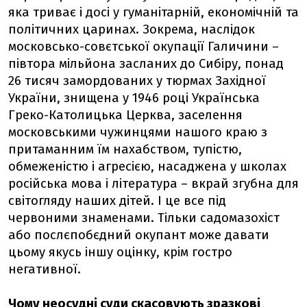
яка триває і досі у гуманітарній, економічній та
політичних царинах. Зокрема, наслідок
московсько-совєтської окупації Галичини –
півтора мільйона засланих до Сибіру, понад
26 тисяч замордованих у тюрмах Західної
України, знищена у 1946 році Українська
Греко-Католицька Церква, заселення
московськими чужинцями нашого краю з
притаманним їм нахабством, тупістю,
обмеженістю і агресією, насаджена у школах
російська мова і література – вкрай згубна для
світогляду наших дітей. І це все під
червоними знаменами. Тільки садомазохіст
або послєпобєдний окупант може давати
цьому якусь іншу оцінку, крім гостро
негативної.
Чому неосудні суди скасовують зразкові