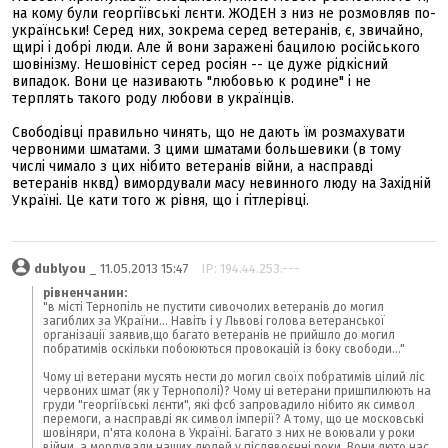
на кому були георгіївські лєнти. ЖОДЕН з низ не розмовляв по-
українськи! Серед них, зокрема серед ветеранів, є, звичайно,
щирі і добрі люди. Але й вони заражені бацилою російського
шовінізму. Нешовініст серед росіян -- це дуже рідкісний
випадок. Вони це називають "любовью к родине" і не
терплять такого роду любови в українців.
Свободівці правильно чинять, що не дають їм розмахувати
червоними шматами. З цими шматами большевики (в тому
числі чимало з цих нібито ветеранів війни, а насправді
ветеранів нквд) вимордували масу невинного люду на Західній
Україні. Це кати того ж рівня, що і гітлерівці.
dublyou
_ 11.05.2013 15:47
IP: 194.44.253.---
рівненчанин:
"в місті Тернопіль не пустити сивочолих ветеранів до могил
загиблих за УКраїни... Навіть і у Львові голова ветеранської
організації заявив,що багато ветеранів не прийшло до могил
побратимів оскільки побоюються провокацій із боку свободи..."
Чому ці ветерани мусять нести до могил своїх побратимів цілий ліс
червоних шмат (як у Тернополі)? Чому ці ветерани пришпилюють на
груди "георгіївські лєнти", які фсб запровадило нібито як символ
перемоги, а насправді як символ імперії? А тому, що це московські
шовіняри, п'ята колона в Україні. Багато з них не воювали у роки
війни, а мордували наших людей у післявоєнні роки. Вони люто нас