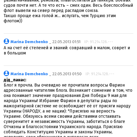
размагничивания, рембазы, плавгоспиталя да танкера. Боевых
судов почти нет. А те что есть – смех один. Весь боеспособный
флот вывели на север перед распадом союза.
Такшо проще ежа голой ж... испугать, чем Турцию этим
флотом))
Marina Demchenko
_ 22.05.2013 01:51
IP: 91.214.128.---
А на счет её степеней и званий: совравший в малом, соврет и
в большом
Marina Demchenko
_ 22.05.2013 01:50
IP: 91.214.128.---
дід_панас:
Блог я прочла. Вы очевидно не прочитали вопросы Фарион
адресованные читателям блога. Возникает сомнение в том, что
она понимает значение празднования Дня Победы 9 мая для
народа Украины! Избрание Фарион в депутаты рады по
мажоритарной системе не освобождает её от присяги народу
Украины (НАРОДУ, а не нации): "Присягаю на верность
Украине. Обязуюсь всеми своими действиями отстаивать
суверенитет и независимость Украины, заботиться о благе
Отчизны и благосостоянии Украинского народа. Присягаю
соблюдать Конституцию Украины и законы Украины,