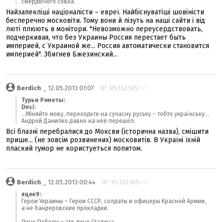
смердючого совка.
Найзапекліші націоналісти – евреї. Найбіснуватіші шовіністи
бесперечно московіти. Тому вони й лізуть на наші сайти і від
люті плюють в монітори. "Невозможно переусердствовать,
подчеркивая, что без Украины Россия перестает быть
империей, с Украиной же... Россия автоматически становится
империей". Збигнев Бжезинский...
Berdich
_ 12.05.2013 01:07
IP: 95.132.105.---
Турьи Реметы:
Desi:
...Міняйте мову, переходьте на сучасну руську – тобто українську...
Андрей Данилко давно на неё перешёл.
Всі блазні перебралися до Моксви (історична назва), смішити
прише... (не зовсім розвинених) московитів. В Україні їхній
плаский гумор не користуеться попитом.
Berdich
_ 12.05.2013 00:44
IP: 95.132.105.---
яцек9:
Герои Украины – Герои СССР, солдаты и офицеры Красной Армии,
а не бандеровские прокладки.