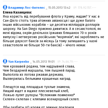
Владимир Лос-Ангелес
_ 15.05.2013 13:42
IP: 178.92.157.---
Елена Казанцева:
Яка користь від перебування флота у Криму, мадам? У нас в
Сан-Дієго стоїть триа атомних авіаносця і ще дуже багато
інших військових кораблів – це десятки мілліардів долларів
шороку. На San Diego приємно дивитися. А в сесавстополі, як
мені відома, окрім декількох іржавих бляшанок 70-х років
випуску і нетверезих російських "морячків", які заробляють не
більше двухсот баксів за місяць (а тому залишають у казні
севастополя не більше 50-ти баксів) – нічого немає
Yan Karpenko
_ 14.05.2013 19:01
IP: 74.66.79.---
Чем кровавей родина, тем надрывней слава,
Чем бездарней маршалы, тем пышней парад.
Выползла из логова ржавая держава,
Вызверилась бельмами крашеных наград.
Плещутся над площадью тухлые знамена,
Нищий ищет в ящике плесневелый хлеб,
Ложью лупят рупоры: "Вспомним поименно!"
Склеен-склепан с кляпами всенародный склеп.
Лбы разбиты дО крови от земных поклонов,