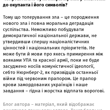
до окупанта і його символів?
Тому що толерування зла – це породження
нового зла і повна моральна деградація
суспільства. Неможливо побудувати
демократичної національної держави, не
утвердивши спершу націоналістичних
цінностей і національних пріоритетів. Не
може бути й мови про якесь примирення між
вояками УПА та красної армії, поки не буде
засуджено носіїв комуністичної ідеології,
себто Нюрнберг-2, як призвідців останньої
війни під червоним прапором. Це прапор
крови замордованих українців і наше
завдання – гідна і жорстка відплата ворогові.
Блог автора – матеріал, який відображає