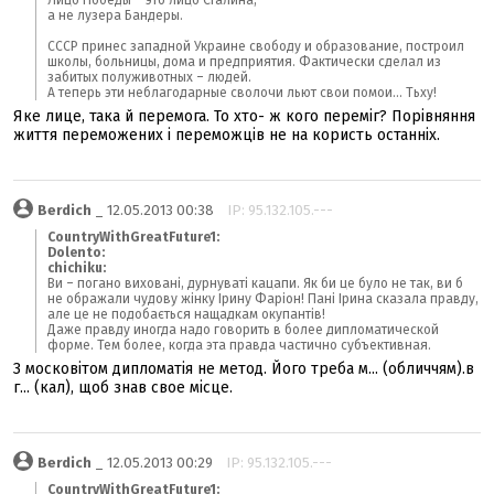
Лицо Победы – это лицо Сталина,
а не лузера Бандеры.
СССР принес западной Украине свободу и образование, построил
школы, больницы, дома и предприятия. Фактически сделал из
забитых полуживотных – людей.
А теперь эти неблагодарные сволочи льют свои помои... Тьху!
Яке лице, така й перемога. То хто- ж кого переміг? Порівняння
життя переможених і переможців не на користь останніх.
Berdich
_ 12.05.2013 00:38
IP: 95.132.105.---
CountryWithGreatFuture1:
Dolento:
chichiku:
Ви – погано виховані, дурнуваті кацапи. Як би це було не так, ви б
не ображали чудову жінку Ірину Фаріон! Пані Ірина сказала правду,
але це не подобається нащадкам окупантів!
Даже правду иногда надо говорить в более дипломатической
форме. Тем более, когда эта правда частично субъективная.
З московітом дипломатія не метод. Його треба м... (обличчям).в
г... (кал), щоб знав свое місце.
Berdich
_ 12.05.2013 00:29
IP: 95.132.105.---
CountryWithGreatFuture1: