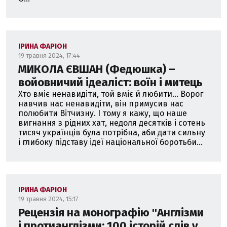
ІРИНА ФАРІОН
19 травня 2024, 17:44
МИКОЛА ЄВШАН (Федюшка) –
войовничий ідеаліст: воїн і митець
Хто вміє ненавидіти, той вміє й любити... Ворог
навчив нас ненавидіти, він примусив нас
полюбити Вітчизну. І тому я кажу, що наше
вигнання з рідних хат, недоля десятків і сотень
тисяч українців була потрібна, аби дати сильну
і глибоку підставу ідеї національної боротьби...
ІРИНА ФАРІОН
19 травня 2024, 15:17
Рецензія на монографію ''Англізми
і протианглізми: 100 історій слів у