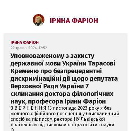
ІРИНА ФАРІОН
ІРИНА ФАРІОН
22 травня 2024, 12:52
Уповноваженому з захисту
державної мови України Тарасові
Кременю про безпрецедентні
дискримінаційні дії щодо депутата
Верховної Ради України 7
скликання доктора філологічних
наук, професора Ірини Фаріон
З В Е Р Н Е Н Н Я 15 листопада 2023 року я без
жодного офіційного пояснення у блискавичний
спосіб за підписом ректора НУ Львівської
політехніки під тиском міністра освіти і науки
О...