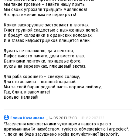
Мы такие грозные – знайте нашу прыть:
Мы своих угрохали тридцать миллионов!
Это достижение вам не перекрыть!
Крики заскорузлые застревают в глотках,
Тянет трупной сладостью с выжженных полей,
И бредут колодники в орденских колодках,
И в глазах надсмотрщиков плещется елей.
Думать не положено, да и неохота,
Пафос вместо памяти, дули вместо глаз,
Бантиками ленточки, глянцевые фото,
Куклы на веревочках, плюшевый экстаз.
Для раба хорошего – свежую солому,
Для его хозяина – пышный каравай.
Мы за свой барак родной пасть порвем любому,
Так, блин, и запомните!
Вольно! Наливай!
Елена Казанцева
_ 14.05.2013 17:03
IP: 82.207.123.---
"Заселення московськими чужинцями нашого краю з
притаманним їм нахабством, тупістю, обмеженістю і агресією",
"...поки не буде засуджено носіїв комуністичної ідеології",