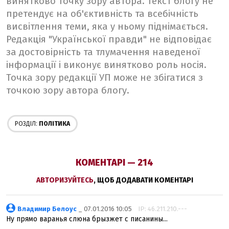
винятково точку зору автора. Текст блогу не
претендує на об'єктивність та всебічність
висвітлення теми, яка у ньому піднімається.
Редакція "Української правди" не відповідає
за достовірність та тлумачення наведеної
інформації і виконує винятково роль носія.
Точка зору редакції УП може не збігатися з
точкою зору автора блогу.
РОЗДІЛ:
ПОЛІТИКА
КОМЕНТАРІ — 214
АВТОРИЗУЙТЕСЬ
, ЩОБ ДОДАВАТИ КОМЕНТАРІ
Владимир Белоус
_ 07.01.2016 10:05
IP: 46.211.210.---
Ну прямо варанья слюна брызжет с писанины...