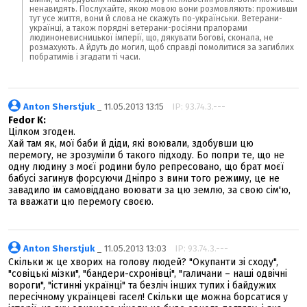
ненавидять. Послухайте, якою мовою вони розмовляють: проживши
тут усе життя, вони й слова не скажуть по-українськи. Ветерани-
українці, а також порядні ветерани-росіяни прапорами
людиноневисницької імперії, що, дякувати Богові, сконала, не
розмахують. А йдуть до могил, щоб справді помолитися за загиблих
побратимів і згадати ті часи.
Anton Sherstjuk
_ 11.05.2013 13:15
IP: 93.74.3.---
Fedor K:
Цілком згоден.
Хай там як, мої баби й діди, які воювали, здобувши цю
перемогу, не зрозуміли б такого підходу. Бо попри те, що не
одну людину з моєї родини було репресовано, що брат моєї
бабусі загинув форсуючи Дніпро з вини того режиму, це не
завадило їм самовіддано воювати за цю землю, за свою сім'ю,
та вважати цю перемогу своєю.
Anton Sherstjuk
_ 11.05.2013 13:03
IP: 93.74.3.---
Скільки ж це хворих на голову людей? "Окупанти зі сходу",
"совіцькі мізки", "бандери-схронівці", "галичани – наші одвічні
вороги", "істинні українці" та безліч інших тупих і байдужих
пересічному українцеві гасел! Скільки ще можна борсатися у