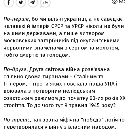
1459
214
По-перше
, бо ми вільні українці, а не савєцкіє
чєлавєкі й імперія СРСР та УРСР ніколи не були
нашими державами, а лише витвором
московських загарбників під окупантськими
червоними знаменами з серпом та молотом,
тобто смертю та голодом.
По-друге
, Друга світова війна розв'язана
спільно двома тиранами – Сталіним та
Гітлером, – проти яких повстала наша УПА і
воювала з потворним нелюдським
совєтським режимом до початку 60-их років ХХ
століття. То до чого тут 9 травня 1945 року?
По-третє
, так звана міфічна "побєда" логічно
перетворилася у війну з власним народом,