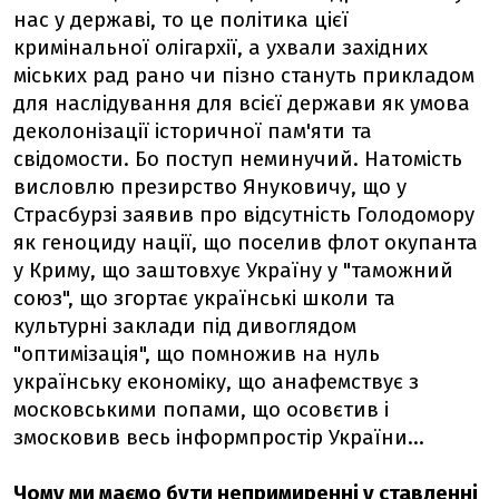
нас у державі, то це політика цієї
кримінальної олігархії, а ухвали західних
міських рад рано чи пізно стануть прикладом
для наслідування для всієї держави як умова
деколонізації історичної пам'яти та
свідомости. Бо поступ неминучий. Натомість
висловлю презирство Януковичу, що у
Страсбурзі заявив про відсутність Голодомору
як геноциду нації, що поселив флот окупанта
у Криму, що заштовхує Україну у "таможний
союз", що згортає українські школи та
культурні заклади під дивоглядом
"оптимізація", що помножив на нуль
українську економіку, що анафемствує з
московськими попами, що осовєтив і
змосковив весь інформпростір України...
Чому ми маємо бути непримиренні у ставленні