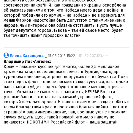
исполнять свои обязанности в интересах всех
соотечественников"!!!! Я, как гражданин Украины оскорблена
её высказываниями о том, что Победа моего деда в войне, в
которой победила его армия, – не Победа и не Перемога для
меня!! Фарион недостойна быть депутатом с таким мнением о
народе, чьи интересы она обязана отстаивать! Пусть лучше
будет депутатом города Львова – там ей самое место, будет
там "очищать язык" городских властей.
Елена Казанцева
_ 15.05.2013 15:22
IP: 82.207.123.---
Владимир Лос-Ангелес:
Крым – лакомый кусочек для многих, более 3,5 миллионов
крымских татар, поселившихся сейчас в Турции, благодаря
турецким вливаниям, хорошо вооружаются и обучаются. Пока
стоит здесь флот – они не посмеют сюда сунуться, как только
наша защита уйдет – здесь будет кровавое месиво, горячая
точка. Украина не сможет нас защитить, НЕЧЕМ! Вот эти
ржавые банки – это так называемый украинский флот,
который весь разворован. И нового ничего не создают. Жить в
таком благодатном краю и постоянно бояться войны – вот что
страшно! А ваши американские, пан, военные уж не преминут
случая раздуть здесь такой пожар!!! что мало никому не
покажется. НЕ ХОТИМ!!! Российский флот – наша защита!!!