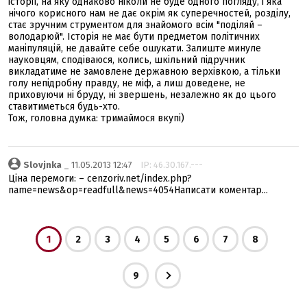
історії, на яку однаково ніколи не буде одного погляду, і яка
нічого корисного нам не дає окрім як суперечностей, розділу,
стає зручним струментом для знайомого всім "поділяй –
володарюй". Історія не має бути предметом політичних
маніпуляцій, не давайте себе ошукати. Залиште минуле
науковцям, сподіваюся, колись, шкільний підручник
викладатиме не замовлене державною верхівкою, а тільки
голу непідробну правду, не міф, а лиш доведене, не
приховуючи ні бруду, ні звершень, незалежно як до цього
ставитиметься будь-хто.
Тож, головна думка: тримаймося вкупі)
Slovjnka
_ 11.05.2013 12:47
IP: 46.30.167.---
Ціна перемоги: – cenzoriv.net/index.php?
name=news&op=readfull&news=4054Написати коментар...
1
2
3
4
5
6
7
8
9