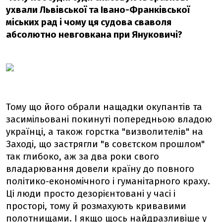
ухвали Львівської та Івано-Франківської
міських рад і чому ця судова сваволя
абсолютно невговкана при Януковичі?
Тому що його обрали нащадки окупантів та
засимільовані покинуті попередньою владою
українці, а також горстка "визволителів" на
Заході, що застрягли "в совєтском прошлом"
так глибоко, аж за два роки свого
владарювання довели країну до повного
політико-економічного і гуманітарного краху.
Ці люди просто дезорієнтовані у часі і
просторі, тому й розмахують кривавими
полотнищами. І якщо щось найдразливіше у