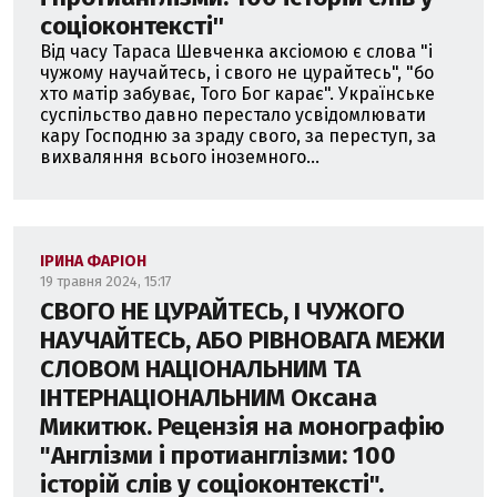
соціоконтексті''
Від часу Тараса Шевченка аксіомою є слова "і
чужому научайтесь, і свого не цурайтесь", "бо
хто матір забуває, Того Бог карає". Українське
суспільство давно перестало усвідомлювати
кару Господню за зраду свого, за переступ, за
вихваляння всього іноземного...
ІРИНА ФАРІОН
19 травня 2024, 15:17
СВОГО НЕ ЦУРАЙТЕСЬ, І ЧУЖОГО
НАУЧАЙТЕСЬ, АБО РІВНОВАГА МЕЖИ
СЛОВОМ НАЦІОНАЛЬНИМ ТА
ІНТЕРНАЦІОНАЛЬНИМ Оксана
Микитюк. Рецензія на монографію
"Англізми і протианглізми: 100
історій слів у соціоконтексті".