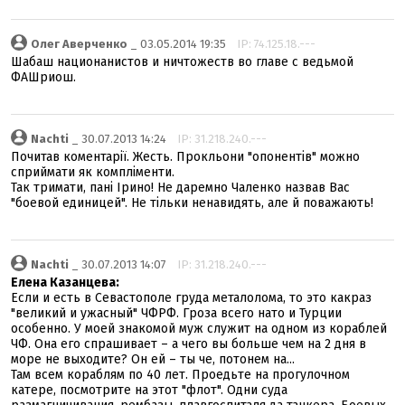
Олег Аверченко
_ 03.05.2014 19:35
IP: 74.125.18.---
Шабаш национанистов и ничтожеств во главе с ведьмой
ФАШриош.
Nachti
_ 30.07.2013 14:24
IP: 31.218.240.---
Почитав коментарії. Жесть. Прокльони "опонентів" можно
сприймати як компліменти.
Так тримати, пані Ірино! Не даремно Чаленко назвав Вас
"боевой единицей". Не тільки ненавидять, але й поважають!
Nachti
_ 30.07.2013 14:07
IP: 31.218.240.---
Елена Казанцева:
Если и есть в Севастополе груда металолома, то это какраз
"великий и ужасный" ЧФРФ. Гроза всего нато и Турции
особенно. У моей знакомой муж служит на одном из кораблей
ЧФ. Она его спрашивает – а чего вы больше чем на 2 дня в
море не выходите? Он ей – ты че, потонем на...
Там всем кораблям по 40 лет. Проедьте на прогулочном
катере, посмотрите на этот "флот". Одни суда