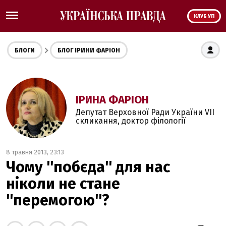
КЛУБ УП
БЛОГИ
БЛОГ ІРИНИ ФАРІОН
ІРИНА ФАРІОН
Депутат Верховної Ради України VII
скликання, доктор філології
8 травня 2013, 23:13
Чому ''побєда'' для нас
ніколи не стане
''перемогою''?