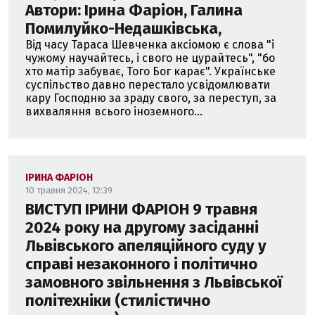
Автори: Ірина Фаріон, Галина
Помилуйко-Недашківська,
Від часу Тараса Шевченка аксіомою є слова "і
чужому научайтесь, і свого не цурайтесь", "бо
хто матір забуває, Того Бог карає". Українське
суспільство давно перестало усвідомлювати
кару Господню за зраду свого, за переступ, за
вихваляння всього іноземного...
ІРИНА ФАРІОН
10 травня 2024, 12:39
ВИСТУП ІРИНИ ФАРІОН 9 травня
2024 року на другому засіданні
Львівського апеляційного суду у
справі незаконного і політично
замовного звільнення з Львівської
політехніки (стилістично