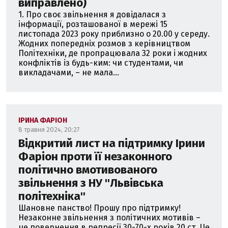
виправлено)
1. Про своє звільнення я довідалася з
інформації, розташованої в мережі 15
листопада 2023 року приблизно о 20.00 у середу.
Жодних попередніх розмов з керівництвом
Політехніки, де пропрацювала 32 роки і жодних
конфліктів із будь-ким: чи студентами, чи
викладачами, – не мала...
ІРИНА ФАРІОН
8 травня 2024, 20:27
Відкритий лист на підтримку Ірини
Фаріон проти її незаконного
політично вмотивованого
звільнення з НУ ''Львівська
політехніка''
Шановне панство! Прошу про підтримку!
Незаконне звільнення з політичних мотивів –
це повернення в репресії 30-70-х років 20 ст. Це