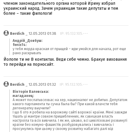
членом законодательного органа которой Ирину избрал
украинский народ. Зачем украинцам такие депутаты и тем
более – такие филологи!
Berdich
_ 12.05.2013 01:38
IP: 95.132.105.---
Андрій_Довбуш:
fenix14:
у тебя морда красная от прыщей – иди умойся для начала, рот еще
рано раскрывать
Йолопе ти не В контактах. Веди себе чемно. Бракуе виховання
то перейди на порносайт.
Berdich
_ 12.05.2013 01:32
IP: 95.132.105.---
Вікторія Валевська:
магаданец:
А может послатьвсехвас на хер, националюг не добитых. Депутатом
какого парламента ты сучка была бы? При какой влачсти тебя
дегенератку выучили?
І що б ото я робила на ворожому сайті ворожої країни. Мені завжди
тішать ці мантри совком пришибленних, як савецкая власть
настроіла та всіх вивчила. І як же, цікаво, всі цивілізовані розвинуті
країни без комуно-фашистів розбудовувались і вивчались і
просунулись при цьому у своєму розвитку набагато далі від