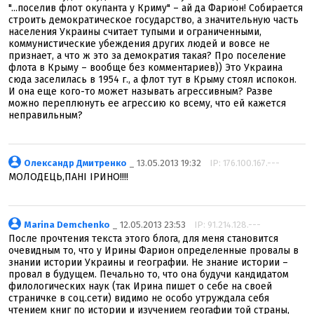
"...поселив флот окупанта у Криму" – ай да Фарион! Собирается
строить демократическое государство, а значительную часть
населения Украины считает тупыми и ограниченными,
коммунистические убеждения других людей и вовсе не
признает, а что ж это за демократия такая? Про поселение
флота в Крыму – вообще без комментариев)) Это Украина
сюда заселилась в 1954 г., а флот тут в Крыму стоял испокон.
И она еще кого-то может называть агрессивным? Разве
можно переплюнуть ее агрессию ко всему, что ей кажется
неправильным?
Олександр Дмитренко
_ 13.05.2013 19:32
IP: 176.100.167.---
МОЛОДЕЦЬ,ПАНІ ІРИНО!!!!
Marina Demchenko
_ 12.05.2013 23:53
IP: 91.214.128.---
После прочтения текста этого блога, для меня становится
очевидным то, что у Ирины Фарион определенные провалы в
знании истории Украины и географии. Не знание истории –
провал в будущем. Печально то, что она будучи кандидатом
филологических наук (так Ирина пишет о себе на своей
страничке в соц.сети) видимо не особо утруждала себя
чтением книг по истории и изучением геогафии той страны,