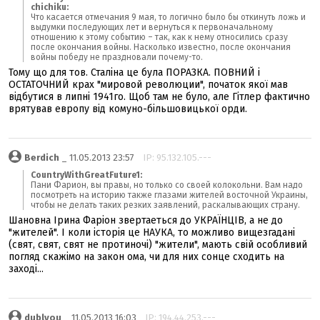
chichiku:
Что касается отмечания 9 мая, то логично было бы откинуть ложь и
выдумки последующих лет и вернуться к первоначальному
отношению к этому событию – так, как к нему относились сразу
после окончания войны. Насколько известно, после окончания
войны победу не праздновали почему-то.
Тому що для тов. Сталіна це була ПОРАЗКА. ПОВНИЙ і
ОСТАТОЧНИЙ крах "мировой революции", початок якої мав
відбутися в липні 1941го. Щоб там не було, але Гітлер фактично
врятував европу від комуно-більшовицької орди.
Berdich
_ 11.05.2013 23:57
IP: 95.132.105.---
CountryWithGreatFuture1:
Пани Фарион, вы правы, но только со своей колокольни. Вам надо
посмотреть на историю также глазами жителей восточной Украины,
чтобы не делать таких резких заявлений, раскалывающих страну.
Шановна Ірина Фаріон звертаеться до УКРАЇНЦІВ, а не до
"жителей". І коли історія це НАУКА, то можливо вищезгадані
(свят, свят, свят не протиночі) "жители", мають свій особливий
погляд скажімо на закон ома, чи для них сонце сходить на
заході...
dublyou
_ 11.05.2013 16:03
IP: 194.44.253.---