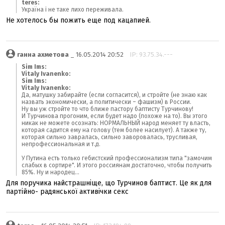
teres:
Україна і не таке лихо переживала.
Не хотелось бы пожить еще под кацапией.
ганна ахметова
_ 16.05.2014 20:52
IP: 93.75.34.---
Sim Ims:
Vitaly Ivanenko:
Sim Ims:
Vitaly Ivanenko:
Да, матушку забирайте (если согласится), и стройте (не знаю как
назвать экономически, а политически – фашизм) в России.
Ну вы уж стройте то что ближе пастору баптисту Турчинову!
И Турчинова прогоним, если будет надо (похоже на то). Вы этого
никак не можете осознать: НОРМАЛЬНЫЙ народ меняет ту власть,
которая садится ему на голову (тем более насилует). А также ту,
которая сильно завралась, сильно заворовалась, трусливая,
непрофессиональная и т.д.
У Путина есть только гебистский профессионализм типа "замочим
слабых в сортире". И этого россиянам достаточно, чтобы получить
85%. Ну и народец...
Для поручика найстрашніще, що Турчинов баптист. Це як для
партійно- радянської активічки секс