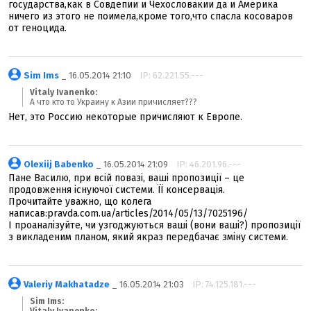
государства,как в Совдепии и Чехословакии да и Америка
ничего из этого не поимела,кроме того,что спасла косоваров
от геноцида.
Sim Ims
_ 16.05.2014 21:10
IP: 62.221.55.---
Vitaly Ivanenko:
А что кто то Украину к Азии причисляет???
Нет, это Россию некоторые причисляют к Европе.
Olexiij Babenko
_ 16.05.2014 21:09
IP: 46.201.96.---
Пане Василю, при всій повазі, ваші пропозиції – це
продовження існуючої системи. ЇЇ консервація.
Прочитайте уважно, що колега
написав:pravda.com.ua/articles/2014/05/13/7025196/
І проаналізуйте, чи узгоджуються ваші (вони ваші?) пропозиції
з викладеним планом, який якраз передбачає зміну системи.
Valeriy Makhatadze
_ 16.05.2014 21:03
IP: 74.125.181.---
Sim Ims: