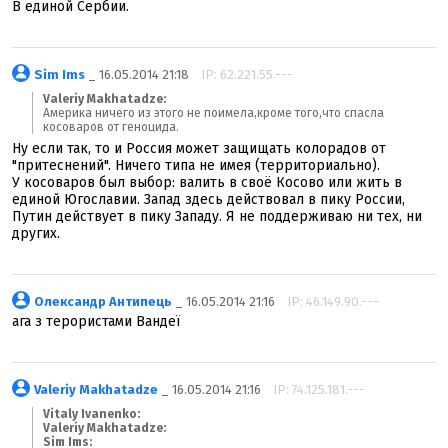
В единой Сербии.
Sim Ims
_ 16.05.2014 21:18
IP: 62.221.55.---
Valeriy Makhatadze:
Америка ничего из этого не поимела,кроме того,что спасла
косоваров от геноцида.
Ну если так, то и Россия может защищать колорадов от
"притеснений". Ничего типа не имея (территориально).
У косоваров был выбор: валить в своё Косово или жить в
единой Югославии. Запад здесь действовал в пику России,
Путин действует в пику Западу. Я не поддерживаю ни тех, ни
других.
Олександр Антипець
_ 16.05.2014 21:16
IP: 46.149.90.---
ага з терористами Вандеї
Valeriy Makhatadze
_ 16.05.2014 21:16
IP: 74.125.181.---
Vitaly Ivanenko:
Valeriy Makhatadze:
Sim Ims: