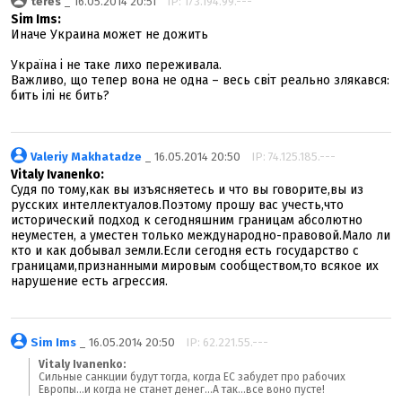
teres
_ 16.05.2014 20:51
IP: 173.194.99.---
Sim Ims:
Иначе Украина может не дожить
Україна і не таке лихо переживала.
Важливо, що тепер вона не одна – весь світ реально злякався:
бить ілі нє бить?
Valeriy Makhatadze
_ 16.05.2014 20:50
IP: 74.125.185.---
Vitaly Ivanenko:
Судя по тому,как вы изъясняетесь и что вы говорите,вы из
русских интеллектуалов.Поэтому прошу вас учесть,что
исторический подход к сегодняшним границам абсолютно
неуместен, а уместен только международно-правовой.Мало ли
кто и как добывал земли.Если сегодня есть государство с
границами,признанными мировым сообществом,то всякое их
нарушение есть агрессия.
Sim Ims
_ 16.05.2014 20:50
IP: 62.221.55.---
Vitaly Ivanenko:
Сильные санкции будут тогда, когда ЕС забудет про рабочих
Европы...и когда не станет денег...А так...все воно пусте!