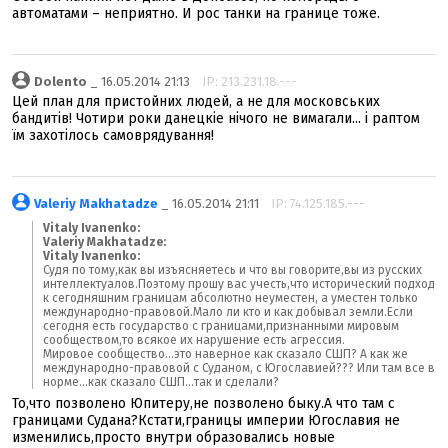
автоматами – неприятно. И рос танки на границе тоже.
Dolento
_ 16.05.2014 21:13
IP: 213.231.18.---
Цей план для пристойних людей, а не для московських
бандитів! Чотири роки данецкіе нічого не вимагали... і раптом
їм захотілось самоврядування!
Valeriy Makhatadze
_ 16.05.2014 21:11
IP: 74.125.185.---
Vitaly Ivanenko:
Valeriy Makhatadze:
Vitaly Ivanenko:
Судя по тому,как вы изъясняетесь и что вы говорите,вы из русских
интеллектуалов.Поэтому прошу вас учесть,что исторический подход
к сегодняшним границам абсолютно неуместен, а уместен только
международно-правовой.Мало ли кто и как добывал земли.Если
сегодня есть государство с границами,признанными мировым
сообществом,то всякое их нарушение есть агрессия.
Мировое сообщество...это наверное как сказало СШП? А как же
международно-правовой с Суданом, с Югославией??? Или там все в
норме...как сказало СШП...так и сделали?
То,что позволено Юпитеру,не позволено быку.А что там с
границами Судана?Кстати,границы империи Югославия не
изменились,просто внутри образовались новые