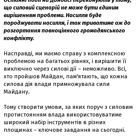
Останні події на Донбасі переконують у тому,
що силовий сценарій не може бути єдиним
вирішенням проблеми. Насилля буде
породжувати насилля, і так триватиме аж до
розгортання повноцінного громадянського
конфлікту.
Насправді, ми маємо справу з комплексною
проблемою на багатьох рівнях, і вирішити її
виключно через силові дії – неможливо. Всі,
хто пройшов Майдан, пам'ятають, що кожна
силова дія влади примножувала сили
Майдану.
Тому створити умови, за яких поруч з силовим
протистоянням влада використовуватиме
широкий набір інструментів в різних
площинах – ключове завдання на сьогодні.