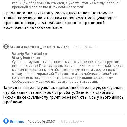
границам абсолютно неуместен, а уместен только международно-
правовой.Мало ли кто и как добывал земли.
Кроме истории захватов у России ничего нет. Поэтому не
только поручики, но и главком не понимает международно-
правового подхода. Аж зубами скрипит и при первой
возможности доказывает своё.
ганна ахметова
_ 16.05.2014 20:56
IP: 93.75.34.---
Valeriy Makhatadze:
Vitaly Ivanenko:
Судя по тому,как вы изъясняетесь и что вы говорите,вы из русских
интеллектуалов.Поэтому прошу вас учесть,что исторический подход
к сегодняшним границам абсолютно неуместен, а уместен только
международно-правовой.Мало ли кто и как добывал земли.Если
сегодня есть государство с границами,признанными мировым
сообществом,то всякое их нарушение есть агрессия.
Та який він інтелектуал. Так гарнізонний інтелектуй, сексуально
стурбований старий герой стройбату. Знаєте, як старі діди
інколи на сексуальному грунті божеволіють. Ось у нього якійсь
проблеми
Sim Ims
_ 16.05.2014 20:53
IP: 62.221.55.---