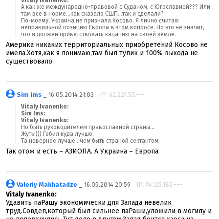
Vitaly Ivanenko:
А как же международно-правовой с Суданом, с Югославией??? Или
там все в норме...как сказало СШП...так и сделали?
По-моему, Украина не признала Косово. Я лично считаю
неправильной позицию Европы в этом вопросе. Но это не значит,
что я должен приветствовать кацапию на своей земле.
Америка никаких территориальных приобретений Косово не
имела.Хотя,как я понимаю,там был тупик и 100% выхода не
существовало.
Sim Ims
_ 16.05.2014 21:03
IP: 62.221.55.---
Vitaly Ivanenko:
Sim Ims:
Vitaly Ivanenko:
Но быть руководителем православной страны...
Жуть!))) Гебил куда лучше.
Та наверное лучше...чем быть страной сектантом
Так отож и есть – АЗИОПА. А Украина – Европа.
Valeriy Makhatadze
_ 16.05.2014 20:59
IP: 74.125.185.---
Vitaly Ivanenko:
Удавить паРашу экономически для Запада невелик
труд.Совдеп,который был сильнее паРаши,уложили в могилу и