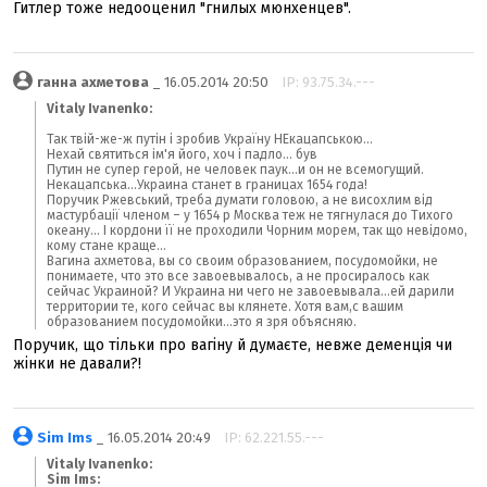
Гитлер тоже недооценил "гнилых мюнхенцев".
ганна ахметова
_ 16.05.2014 20:50
IP: 93.75.34.---
Vitaly Ivanenko:
Так твій-же-ж путін і зробив Україну НЕкацапською...
Нехай святиться ім'я його, хоч і падло... був
Путин не супер герой, не человек паук...и он не всемогущий.
Некацапська...Украина станет в границах 1654 года!
Поручик Ржевський, треба думати головою, а не висохлим від
мастурбації членом – у 1654 р Москва теж не тягнулася до Тихого
океану... І кордони її не проходили Чорним морем, так що невідомо,
кому стане краще...
Вагина ахметова, вы со своим образованием, посудомойки, не
понимаете, что это все завоевывалось, а не просиралось как
сейчас Украиной? И Украина ни чего не завоевывала...ей дарили
территории те, кого сейчас вы клянете. Хотя вам,с вашим
образованием посудомойки...это я зря объясняю.
Поручик, що тільки про вагіну й думаєте, невже деменція чи
жінки не давали?!
Sim Ims
_ 16.05.2014 20:49
IP: 62.221.55.---
Vitaly Ivanenko:
Sim Ims: