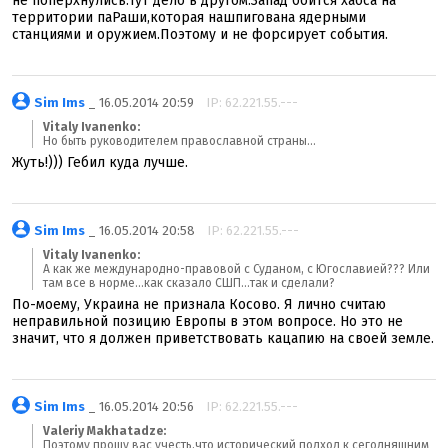
не поперхнулись.Тут дело в другом.Запад боится хаоса на
территории паРаши,которая нашпигована ядерными
станциями и оружием.Поэтому и не форсирует события.
Sim Ims
_ 16.05.2014 20:59
IP: 62.221.55.---
Vitaly Ivanenko:
Но быть руководителем православной страны...
Жуть!))) Гебил куда лучше.
Sim Ims
_ 16.05.2014 20:58
IP: 62.221.55.---
Vitaly Ivanenko:
А как же международно-правовой с Суданом, с Югославией??? Или
там все в норме...как сказало СШП...так и сделали?
По-моему, Украина не признала Косово. Я лично считаю
неправильной позицию Европы в этом вопросе. Но это не
значит, что я должен приветствовать кацапию на своей земле.
Sim Ims
_ 16.05.2014 20:56
IP: 62.221.55.---
Valeriy Makhatadze:
Поэтому прошу вас учесть,что исторический подход к сегодняшним