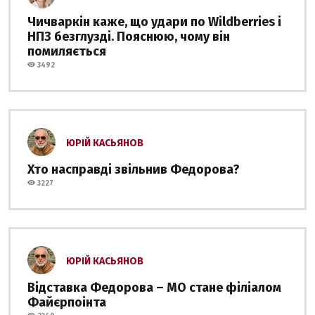
Чичваркін каже, що удари по Wildberries і
НПЗ безглузді. Пояснюю, чому він
помиляється
3492
ЮРІЙ КАСЬЯНОВ
Хто насправді звільнив Федорова?
3227
ЮРІЙ КАСЬЯНОВ
Відставка Федорова – МО стане філіалом
Файєрпоінта