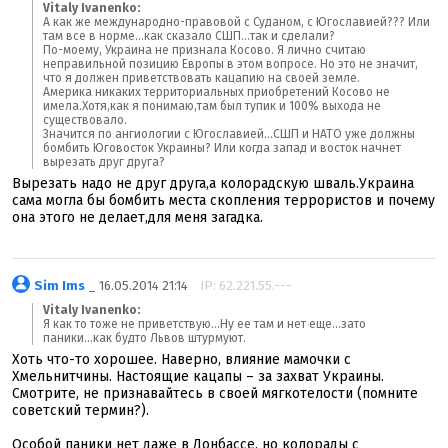
Vitaly Ivanenko:
А как же международно-правовой с Суданом, с Югославией??? Или
там все в норме...как сказало СШП...так и сделали?
По-моему, Украина не признала Косово. Я лично считаю
неправильной позицию Европы в этом вопросе. Но это не значит,
что я должен приветствовать кацапию на своей земле.
Америка никаких территориальных приобретений Косово не
имела.Хотя,как я понимаю,там был тупик и 100% выхода не
существовало.
Значится по ангиологии с Югославией...СШП и НАТО уже должны
бомбить Юговосток Украины? Или когда запад и восток начнет
вырезать друг друга?
Вырезать надо не друг друга,а колорадскую шваль.Украина
сама могла бы бомбить места скопления террористов и почему
она этого не делает,для меня загадка.
Sim Ims
_ 16.05.2014 21:14
IP: 62.221.55.---
Vitaly Ivanenko:
Я как то тоже не приветствую...Ну ее там и нет еще...зато
паники...как будто Львов штурмуют.
Хоть что-то хорошее. Наверно, влияние мамочки с
Хмельнитчины. Настоящие кацапы – за захват Украины.
Смотрите, не признавайтесь в своей мягкотелости (помните
советский термин?).
Особой паники нет даже в Донбассе, но колорады с