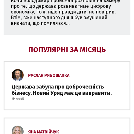
Коли Володимир Гройсман розповів на камеру
про те, що держава розвиватиме цифрову
економіку, то я, ніде правди діти, не повірив.
Втім, вже наступного дня я був змушений
визнати, що помилявся...
ПОПУЛЯРНІ ЗА МІСЯЦЬ
РУСЛАН РЯБОШАПКА
Держава забула про доброчесність
бізнесу. Новий Уряд має це виправити.
4445
ЯНА МАТВІЙЧУК