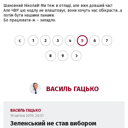
Шановний Ніколай! Ми теж в отпаді, але вже довший час!
Але ЧВР цю кодлу не влаштовує, вони хочуть нас обікрасти...а
потім бути нашими панами.
Бо працювати-ж – западло.
1
2
3
4
5
6
7
8
9
ВАСИЛЬ ГАЦЬКО
ВАСИЛЬ ГАЦЬКО
19 квітня 2019, 20:57
Зеленський не став вибором