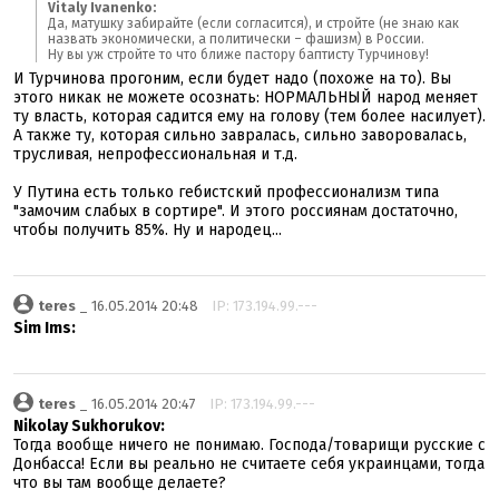
Vitaly Ivanenko:
Да, матушку забирайте (если согласится), и стройте (не знаю как
назвать экономически, а политически – фашизм) в России.
Ну вы уж стройте то что ближе пастору баптисту Турчинову!
И Турчинова прогоним, если будет надо (похоже на то). Вы
этого никак не можете осознать: НОРМАЛЬНЫЙ народ меняет
ту власть, которая садится ему на голову (тем более насилует).
А также ту, которая сильно завралась, сильно заворовалась,
трусливая, непрофессиональная и т.д.
У Путина есть только гебистский профессионализм типа
"замочим слабых в сортире". И этого россиянам достаточно,
чтобы получить 85%. Ну и народец...
teres
_ 16.05.2014 20:48
IP: 173.194.99.---
Sim Ims:
teres
_ 16.05.2014 20:47
IP: 173.194.99.---
Nikolay Sukhorukov:
Тогда вообще ничего не понимаю. Господа/товарищи русские с
Донбасса! Если вы реально не считаете себя украинцами, тогда
что вы там вообще делаете?