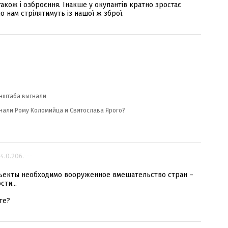
акож і озброєння. Інакше у окупантів кратно зростає
о нам стрілятимуть із нашої ж зброї.
енштаба выгнали
ыгнали Рому Коломийца и Святослава Ярого?
94.0.206.---
объекты необходимо вооруженное вмешательство стран –
ти...
те?