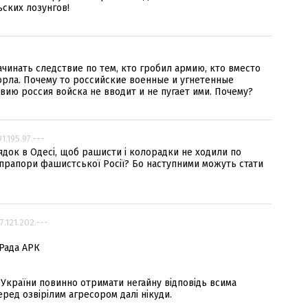
ских лозунгов!
ачинать следствие по тем, кто гробил армию, кто вместо
орла. Почему то российские военные и угнетенные
вию россия войска не вводит и не пугает ими. Почему?
91.195.97.---
ядок в Одесі, щоб рашисти і колорадки не ходили по
 прапори фашистської Росії? Бо наступними можуть стати
77.121.202.---
 Рада АРК
України повинно отримати негайну відповідь всима
ред озвірілим агресором далі нікуди.