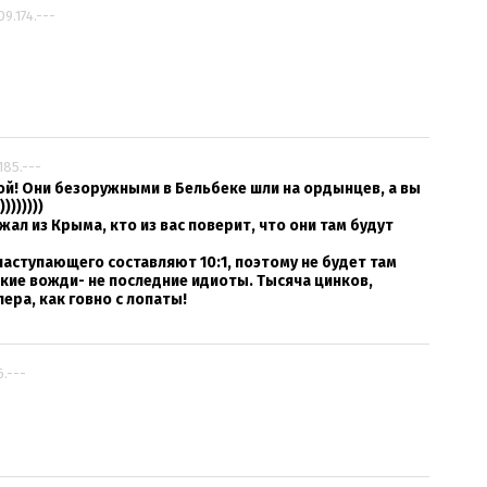
09.174.---
.185.---
бой! Они безоружными в Бельбеке шли на ордынцев, а вы
))))))
жал из Крыма, кто из вас поверит, что они там будут
наступающего составляют 10:1, поэтому не будет там
кие вожди- не последние идиоты. Тысяча цинков,
ера, как говно с лопаты!
6.---