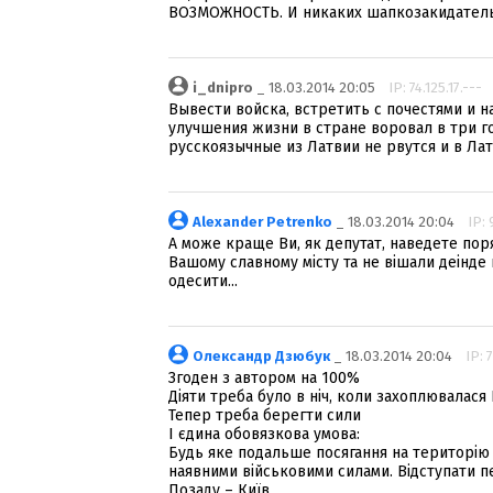
ВОЗМОЖНОСТЬ. И никаких шапкозакидатель
i_dnipro
_ 18.03.2014 20:05
IP: 74.125.17.---
Вывести войска, встретить с почестями и н
улучшения жизни в стране воровал в три г
русскоязычные из Латвии не рвутся и в Лат
Alexander Petrenko
_ 18.03.2014 20:04
IP: 
А може краще Ви, як депутат, наведете пор
Вашому славному місту та не вішали деінде
одесити...
Олександр Дзюбук
_ 18.03.2014 20:04
IP: 
Згоден з автором на 100%
Діяти треба було в ніч, коли захоплювалася
Тепер треба берегти сили
І єдина обовязкова умова:
Будь яке подальше посягання на територію 
наявними військовими силами. Відступати пе
Позаду – Київ