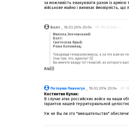
за можливість евакуювати разом із армією т
військове майно і виникає ймовірність, що п
Болт
_ 18.03.2014 20:04
IP: 93.73.245.---
Микола Злочевський:
Болт:
Святослав Ярый:
Рома Коломиец:
Товарищи гениралисимусы, а за что вам из г
Они там, что, идиоты? (((
Вы имеете ввиду тот генштаб, из которого в
Ага)))
Петерим Ливенгук
_ 18.03.2014 20:04
IP: 1
Костянтин Кулак:
В случае атак российских войск на наши 
гарантов нашей территориальной целостнос
Уж не Вы ли это "вмешательство" обеспечи