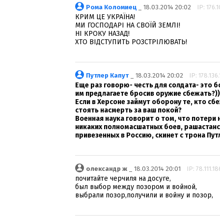
Рома Коломиец
_ 18.03.2014 20:02
IP: 176.1
КРИМ ЦЕ УКРАЇНА!
МИ ГОСПОДАРІ НА СВОЇЙ ЗЕМЛІ!
НІ КРОКУ НАЗАД!
ХТО ВІДСТУПИТЬ РОЗСТРІЛЮВАТЬ!
Путлер Капут
_ 18.03.2014 20:02
IP: 178.136
Еще раз говорю- честь для солдата- это 
им предлагаете бросив оружие сбежать?))))
Если в Херсоне займут оборону те, кто сбе
стоять насмерть за ваш покой?
Военная наука говорит о том, что потери 
никаких полномасшатных боев, рашастанс
привезенных в Россию, скинет с трона Путл
олександр ж
_ 18.03.2014 20:01
IP: 78.111.18
почитайте черчиля на досуге,
был выбор между позором и войной,
выбрали позор,получили и войну и позор,