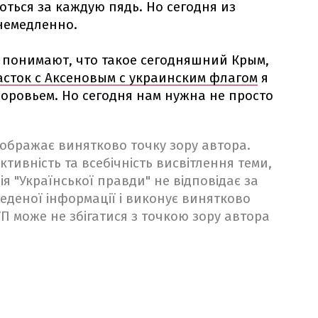
оться за каждую пядь. Но сегодня из
немедленно.
кто понимают, что такое сегодняшний Крым,
сток с Аксеновым с украинским флагом
я
доровьем. Но сегодня нам нужна не просто
ідображає винятково точку зору автора.
ктивність та всебічність висвітлення теми,
ія "Української правди" не відповідає за
веденої інформації і виконує винятково
 УП може не збігатися з точкою зору автора