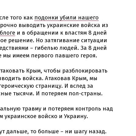
сле того как
подонки убили нашего
 срочно выводить украинские войска из
 блоге
и в обращении к властям 8 дней
лое решение. Но затягивание ситуации
дствиями – гибелью людей. За 8 дней
е мы имеем первого павшего героя.
атаковать Крым, чтобы разблокировать
водить войска. Атаковав Крым, мы
ероическую страницу. И вслед за
ные тысячи. И потеряем пол-страны.
альную травму и потеряем контроль над
м украинское войско и Украину.
ут дальше, то больше – ни шагу назад.