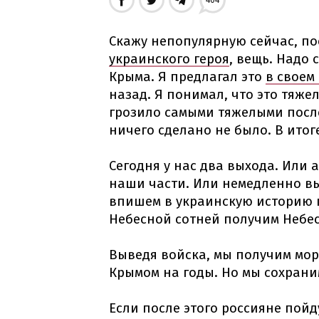
404
Скажу непопулярную сейчас, по
украинского героя
, вещь. Надо
Крыма. Я предлагал это
в своем
назад. Я понимал, что это тяже
грозило самыми тяжелыми после
ничего сделано не было. В итог
Сегодня у нас два выхода. Или 
наши части. Или немедленно вы
впишем в украинскую историю г
Небесной сотней получим Небес
Выведя войска, мы получим мор
Крымом на годы. Но мы сохрани
Если после этого россияне пойд