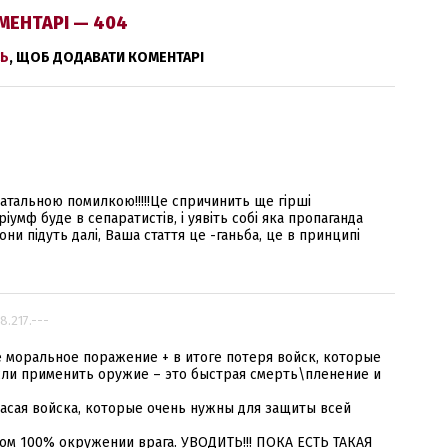
МЕНТАРІ — 404
Ь
, ЩОБ ДОДАВАТИ КОМЕНТАРІ
фатальною помилкою!!!!!Це спричинить ще гірші
іумф буде в сепаратистів, і уявіть собі яка пропаганда
они підуть далі, Ваша стаття це -ганьба, це в принципі
.8.217.---
 моральное поражение + в итоге потеря войск, которые
сли применить оружие – это быстрая смерть\пленение и
пасая войска, которые очень нужны для защиты всей
ном 100% окружении врага. УВОДИТЬ!!! ПОКА ЕСТЬ ТАКАЯ