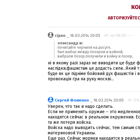
КО
АВТОРИЗУЙТЕС
сірко
_ 18.03.2014 20:05
IP: 46.118.157.---
олександр ж:
почитайте черчиля на досуге,
был выбор между позором и войной,
выбрали позор,получили и войну и позор,
ні в якому разі зараз не виводити це буде 
наслідки,фашистам це додасть сили...Який тр
буде як це підніме бойовий дух фашистів і в
провокація гра на руку москві...
Сергей Фоменко
_ 18.03.2014 20:05
IP: 176
Уверен, что так и надо сделать.
Если не применять оружие – это медленное
находятся сейчас в реальном окружении. Е
та же потеря войска.
Войска надо выводить сейчас, тем самым с
материковой Украины.
Еще раз. Сейчас моряки находятся в реаль