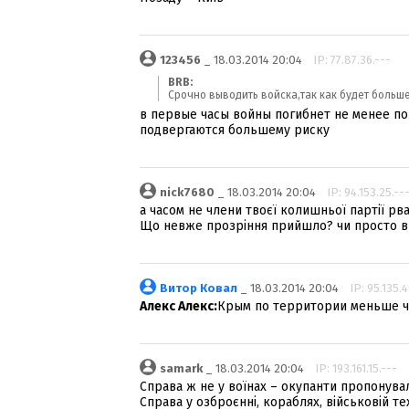
123456
_ 18.03.2014 20:04
IP: 77.87.36.---
BRB:
Срочно выводить войска,так как будет больше
в первые часы войны погибнет не менее по
подвергаются большему риску
nick7680
_ 18.03.2014 20:04
IP: 94.153.25.--
а часом не члени твоєї колишньої партії рва
Що невже прозріння прийшло? чи просто в
Витор Ковал
_ 18.03.2014 20:04
IP: 95.135.4
Алекс Алекс:
Крым по территории меньше че
samark
_ 18.03.2014 20:04
IP: 193.161.15.---
Справа ж не у воїнах – окупанти пропонувал
Справа у озброєнні, кораблях, військовій те