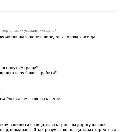
 жертв наших украинских парней...
лу миллиона человек. передовые отряды всегда
-
ли і рвуть Україну?
ирішив пару балів заробити?
6.---
м Россия там зачистить легче.
и їм залишити позиції, навіть гроші на дорогу давали.
хніці, обладнанні. Я так розумію, що влада зараз торгується