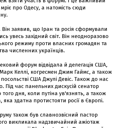
еж взяти участь в форумі. І це важливий
 мріє про Одесу, а натомість сюди
ну.
. Він заявив, що Іран та росія сформували
тись увесь західний світ. Він неодноразово
ського режиму проти власних громадян та
тва численних українців.
ековий форум відвідала й делегація США,
Марк Келлі, когресмен Джим Гаймс, а також
посольстві США Джулі Девіс. Також до нас
о. Під час панельних дискусій сенатор
 того дня, коли путіна ув'язнять, а також
, яка здатна протистояти росії в Європі.
руму також був славнозвісний пастор
кого викликала надзвичайний ажіотаж