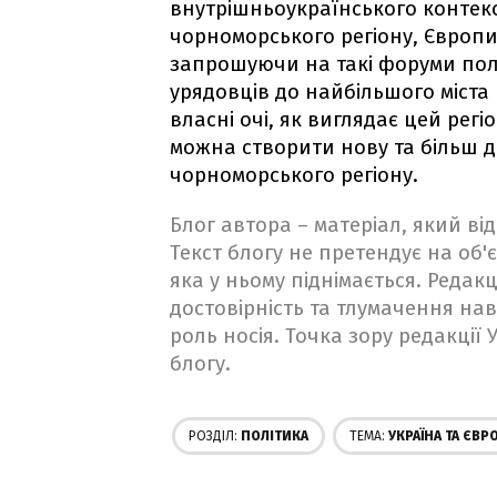
внутрішньоукраїнського контекс
чорноморського регіону, Європи 
запрошуючи на такі форуми політ
урядовців до найбільшого міста
власні очі, як виглядає цей регі
можна створити нову та більш д
чорноморського регіону.
Блог автора – матеріал, який в
Текст блогу не претендує на об'є
яка у ньому піднімається. Редакц
достовірність та тлумачення на
роль носія. Точка зору редакції
блогу.
РОЗДІЛ:
ПОЛІТИКА
ТЕМА:
УКРАЇНА ТА ЄВР