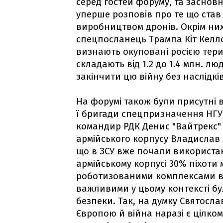
серед гостей форуму, та засновн
уперше розповів про те що став
виробництвом дронів. Окрім ни
спецпосланець Трампа Кіт Келло
визнають окуповані росією терит
складають від 1.2 до 1.4 млн. л
закінчити цю війну без наслідкі
На форумі також були присутні в
ї бригади спецпризначення НГУ
командир РДК Денис "Вайтрекс" 
армійського корпусу Владислав 
що в ЗСУ вже почали використанн
армійському корпусі 30% піхоти
роботизованими комплексами вж
важливими у цьому контексті б
безпеки. Так, на думку Святосла
Європою й війна наразі є цілко