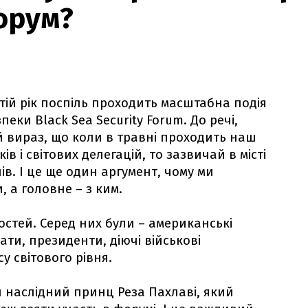
орум?
ретій рік поспіль проходить масштабна подія
еки Black Sea Security Forum. До речі,
й вираз, що коли в травні проходить наш
ів і світових делегацій, то зазвичай в місті
ів. І це ще один аргумент, чому ми
 а головне – з ким.
остей. Серед них були – американські
ти, президенти, діючі військові
у світового рівня.
 наслідний принц Реза Пахлаві, який