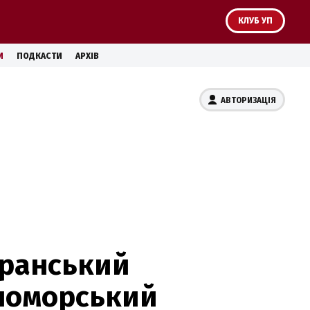
КЛУБ УП
И
ПОДКАСТИ
АРХІВ
АВТОРИЗАЦІЯ
іранський
рноморський