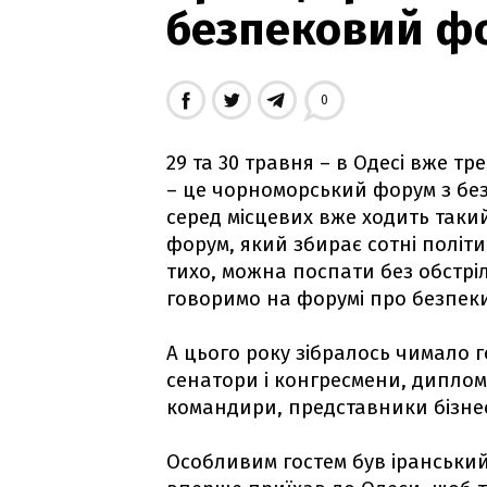
безпековий ф
0
29 та 30 травня – в Одесі вже т
– це чорноморський форум з безп
серед місцевих вже ходить таки
форум, який збирає сотні політик
тихо, можна поспати без обстріл
говоримо на форумі про безпеки,
А цього року зібралось чимало г
сенатори і конгресмени, диплома
командири, представники бізнес
Особливим гостем був іранський