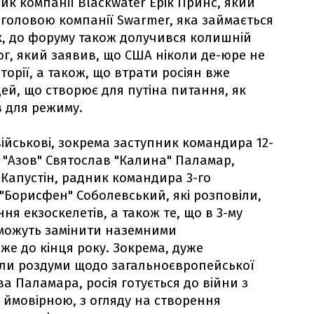
ик компанії Blackwater Ерік Принс, який
 головою компанії Swarmer, яка займається
х, до форуму також долучився колишній
г, який заявив, що США ніколи де-юре не
орії, а також, що втрати росіян вже
юдей, що створює для путіна питання, як
в для режиму.
ійськові, зокрема заступник командира 12-
 "Азов" Святослав "Калина" Паламар,
Капустін, радник командира 3-го
"Борисфен" Соболевський, які розповіли,
я екзоскелетів, а також те, що в 3-му
 можуть замінити наземними
е до кінця року. Зокрема, дуже
ули роздуми щодо загальноєвропейської
ва Паламара, росія готується до війни з
м ймовірною, з огляду на створення