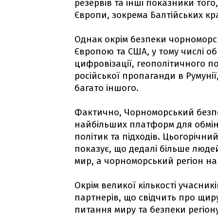
резервів та інші показники того
Європи, зокрема Балтійських кр
Однак окрім безпеки чорноморськ
Європою та США, у тому числі 
цифровізації, геополітичного п
російської пропаганди в Румунії
багато іншого.
Фактично, Чорноморський безпе
найбільших платформ для обмін
політик та підходів. Цьогорічни
показує, що дедалі більше людей
мир, а чорноморський регіон на
Окрім великої кількості учасник
партнерів, що свідчить про щиру
питання миру та безпеки регіон