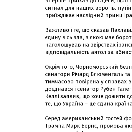
вперше приїхав до Одеси, щоб т
сигнал для наших ворогів. путін
приїжджає наслідний принц Іра
Важливо і те, що сказав Пахлаві
єдину вісь зла, з якою має боро
наголошував на звірствах іран
відповідальність аятол за вбивс
Окрім того, Чорноморський безп
сенатори Річард Блюменталь та 
тимчасово повірена у справах в 
доєднався і сенатор Рубен Галег
Келлі заявив, що хоче дожити до
те, що Україна – це єдина країна
Серед американський гостей фо
Трампа Марк Бернс, промова я