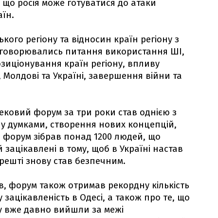
, що росія може готуватися до атаки
аїн.
ого регіону та відносин країн регіону з
обговорювались питання використання ШІ,
озиціонування країн регіону, впливу
, Молдові та Україні, завершення війни та
ковий форум за три роки став однією з
у думками, створення нових концепцій,
й форум зібрав понад 1200 людей, що
 зацікавлені в тому, щоб в Україні настав
решті знову став безпечним.
ів, форум також отримав рекордну кількість
 зацікавленість в Одесі, а також про те, що
у вже давно вийшли за межі