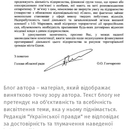
Блог автора – матеріал, який відображає
винятково точку зору автора. Текст блогу не
претендує на об'єктивність та всебічність
висвітлення теми, яка у ньому піднімається.
Редакція "Української правди" не відповідає
за достовірність та тлумачення наведеної