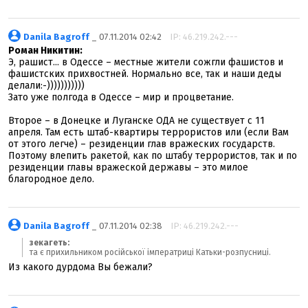
Danila Bagroff
_ 07.11.2014 02:42
IP: 46.219.242.---
Роман Никитин:
Э, рашист... в Одессе – местные жители сожгли фашистов и
фашистских прихвостней. Нормально все, так и наши деды
делали:-)))))))))))
Зато уже полгода в Одессе – мир и процветание.
Второе – в Донецке и Луганске ОДА не существует с 11
апреля. Там есть штаб-квартиры террористов или (если Вам
от этого легче) – резиденции глав вражеских государств.
Поэтому влепить ракетой, как по штабу террористов, так и по
резиденции главы вражеской державы – это милое
благородное дело.
Danila Bagroff
_ 07.11.2014 02:38
IP: 46.219.242.---
зекагеть:
та є прихильником російської імператриці Катьки-розпусниці.
Из какого дурдома Вы бежали?