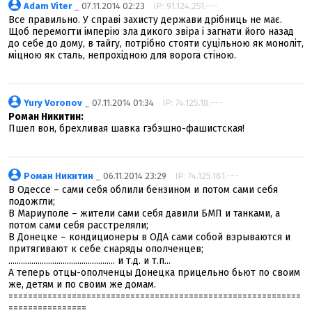
Adam Viter
_ 07.11.2014 02:23
IP: 91.124.251.---
Все правильно. У справі захисту держави дрібниць не має.
Щоб перемогти імперію зла дикого звіра і загнати його назад
до себе до дому, в тайгу, потрібно стояти суцільною як моноліт,
міцною як сталь, непрохідною для ворога стіною.
Yury Voronov
_ 07.11.2014 01:34
IP: 74.125.18.---
Роман Никитин:
Пшел вон, брехливая шавка гэбэшно-фашистская!
Роман Никитин
_ 06.11.2014 23:29
IP: 74.125.181.---
В Одессе – сами себя облили бензином и потом сами себя
подожгли;
В Мариуполе – жители сами себя давили БМП и танками, а
потом сами себя расстреляли;
В Донецке – кондиционеры в ОДА сами собой взрываются и
притягивают к себе снаряды ополченцев;
................................................... и т.д. и т.п...
А теперь отцы-ополченцы Донецка прицельно бьют по своим
же, детям и по своим же домам.
============================================================
================