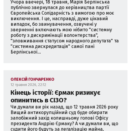
Учора ввечері, 18 травня, Марія Берлінська
публічно звернулася до керівництва партії
Європейська Солідарність з вимогою про моє
виключення. І це, насправді, дуже цікавий
випадок, бо звинувачення, озвучені у
зверненні включають мою нібито "системну
роботу з дискримінації волонтерства",
"зловживання статусом народного депутата" та
"системна дискредитація" самої пані
Берлінської...
ОЛЕКСІЙ ГОНЧАРЕНКО
12 травня 2026, 22:12
Кінець історії: Єрмак ризикує
опинитись в СІЗО?
Чи думали ви рік назад, що 12 травня 2026 року
Вищий антикорупційний суд буде обирати
запобіжний захід колишньому голові Офісу
президента Андрію Єрмаку? А чи думали ви, що
судити його будуть за легалізацію майна,