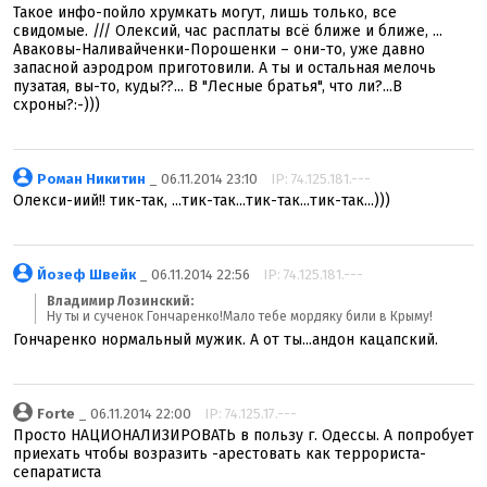
Такое инфо-пойло хрумкать могут, лишь только, все
свидомые. /// Олексий, час расплаты всё ближе и ближе, ...
Аваковы-Наливайченки-Порошенки – они-то, уже давно
запасной аэродром приготовили. А ты и остальная мелочь
пузатая, вы-то, куды??... В "Лесные братья", что ли?...В
схроны?:-)))
Роман Никитин
_ 06.11.2014 23:10
IP: 74.125.181.---
Олекcи-иий!! тик-так, ...тик-так...тик-так...тик-так...)))
Йозеф Швейк
_ 06.11.2014 22:56
IP: 74.125.181.---
Владимир Лозинский:
Ну ты и сученок Гончаренко!Мало тебе мордяку били в Крыму!
Гончаренко нормальный мужик. А от ты...андон кацапский.
Forte
_ 06.11.2014 22:00
IP: 74.125.17.---
Просто НАЦИОНАЛИЗИРОВАТЬ в пользу г. Одессы. А попробует
приехать чтобы возразить -арестовать как террориста-
сепаратиста