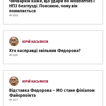
Чичваркін каже, що удари по Wildberries і
НПЗ безглузді. Пояснюю, чому він
помиляється
3503
ЮРІЙ КАСЬЯНОВ
Хто насправді звільнив Федорова?
3235
ЮРІЙ КАСЬЯНОВ
Відставка Федорова – МО стане філіалом
Файєрпоінта
2377