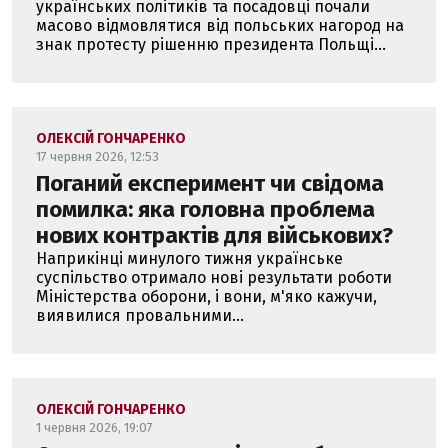
українських політиків та посадовці почали
масово відмовлятися від польських нагород на
знак протесту рішенню президента Польщі...
ОЛЕКСІЙ ГОНЧАРЕНКО
17 червня 2026, 12:53
Поганий експеримент чи свідома
помилка: яка головна проблема
нових контрактів для військових?
Наприкінці минулого тижня українське
суспільство отримало нові результати роботи
Міністерства оборони, і вони, м'яко кажучи,
виявилися провальними...
ОЛЕКСІЙ ГОНЧАРЕНКО
1 червня 2026, 19:07