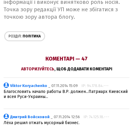
інформації і виконує винятково роль носія.
Точка зору редакції УП може не збігатися з
точкою зору автора блогу.
РОЗДІЛ:
ПОЛІТИКА
КОМЕНТАРІ — 47
АВТОРИЗУЙТЕСЬ
, ЩОБ ДОДАВАТИ КОМЕНТАРІ
Viktor Koryachenko
_ 07.11.2014 15:09
IP: 94.178.84.---
Благословить начало работы В.Р. должен...Патриарх Киевский
и всея Руси-Украины...
Дмитрий Войсковой
_ 07.11.2014 12:56
IP: 74.125.18.---
Лёха решил отжать мусорный бизнес.