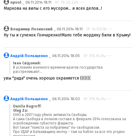
npvol
_ 06.11.2014 18:11
IP: 78.30.220.---
Маркова на вилы с его мусором... и всех делов...!
Владимир Лозинский
_ 06.11.2014 18:11
IP: 74.125.18.---
Ну ты и сученок Гончаренко!Мало тебе мордяку били в Крыму!
Андрій Польщенко
_ 06.11.2014 18:05
IP: 178.94.94.---
Іван Свідомий:
В условиях военного времени врагов госсударства
расстреливают...
увы "рада" очень хорошо охраняется (((((((
Андрій Польщенко
_ 06.11.2014 18:03
IP: 178.94.94.---
Danila Bagroff:
Oleg Za:
ОНО в 2007 году убило активиста Свободы.
А сама Свобода в полном составе в феврале 2014 голосовала за
освобождение губастого фашиста.
Вот такая "помста за побратима" по-свободовски.
Про УДАР и Батькивщину молчу – там за бабло за все что угодно
проголосуют.