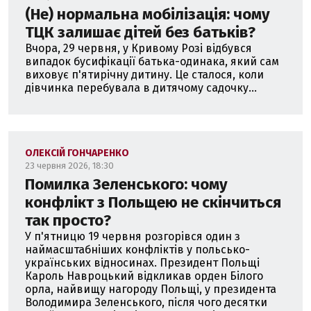
(Не) нормальна мобілізація: чому
ТЦК залишає дітей без батьків?
Вчора, 29 червня, у Кривому Розі відбувся
випадок бусифікації батька-одинака, який сам
виховує п'ятирічну дитину. Це сталося, коли
дівчинка перебувала в дитячому садочку...
ОЛЕКСІЙ ГОНЧАРЕНКО
23 червня 2026, 18:30
Помилка Зеленського: чому
конфлікт з Польщею не скінчиться
так просто?
У п'ятницю 19 червня розгорівся один з
наймасштабніших конфліктів у польсько-
українських відносинах. Президент Польщі
Кароль Навроцький відкликав орден Білого
орла, найвищу нагороду Польщі, у президента
Володимира Зеленського, після чого десятки