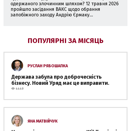
одержаного злочинним шляхом? 12 травня 2026
пройшло засідання ВАКС щодо обрання
запобіжного заходу Андрію Єрмаку...
ПОПУЛЯРНІ ЗА МІСЯЦЬ
РУСЛАН РЯБОШАПКА
Держава забула про доброчесність
бізнесу. Новий Уряд має це виправити.
4449
ЯНА МАТВІЙЧУК