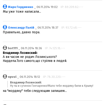
Марк Гордиенко
_ 06.11.2014 19:02
IP: 89.209.82.---
Мы уже тоже написали...
Олександр Палій
_ 06.11.2014 18:37
IP: 93.72.48.---
Правильно, давно пора.
hot111
_ 06.11.2014 18:36
IP: 74.125.18.---
Владимир Лозинский:
А ви часом не родич Лозинського?
Нардепа.Того самого,що стріляв в людей.
npvol
_ 06.11.2014 18:12
IP: 78.30.220.---
Владимир Лозинский:
Ну ты и сученок Гончаренко!Мало тебе мордяку били в Крыму!
на "мордяку" тебя следующим запишем...