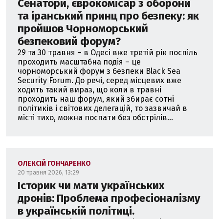
Сенатори, єврокомісар з оборони
та іранський принц про безпеку: як
пройшов Чорноморський
безпековий форум?
29 та 30 травня – в Одесі вже третій рік поспіль
проходить масштабна подія – це
чорноморський форум з безпеки Black Sea
Security Forum. До речі, серед місцевих вже
ходить такий вираз, що коли в травні
проходить наш форум, який збирає сотні
політиків і світових делегацій, то зазвичай в
місті тихо, можна поспати без обстрілів...
ОЛЕКСІЙ ГОНЧАРЕНКО
20 травня 2026, 13:29
Історик чи мати українських
дронів: Проблема професіоналізму
в українській політиці.