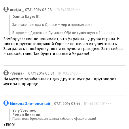
motja
_ 07.11.2014 08:28
IP: 74.125.18.---
Danila Bagroff:
Зато уже полгода в Одессе – мир и процветание.
Второе – в Донецке и Луганске ОДА не существует с 11 апреля
Зомборуссские не понимают, что Украина – другая страна. И
никто в русскоговорящей Одессе не желал их уничтожать.
Заигрались в войнушку, вот и получили трагедию. Зато сейчас
– спокойствие. Так будет и по всей Украине!
-Vesna-
_ 07.11.2014 06:01
IP: 93.72.133.---
На мусоре зарабатывают для другого мусора... круговорот
мусора в природе.
Микола Злочевський
_ 07.11.2014 03:44
IP: 46.185.101.---
Yury Voronov:
Роман Никитин:
Пшел вон, брехливая шавка гэбэшно-фашистская!
+1500!