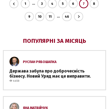
...
1
3
4
5
6
7
8
...
9
10
11
46
ПОПУЛЯРНІ ЗА МІСЯЦЬ
РУСЛАН РЯБОШАПКА
Держава забула про доброчесність
бізнесу. Новий Уряд має це виправити.
4450
ЯНА МАТВІЙЧУК