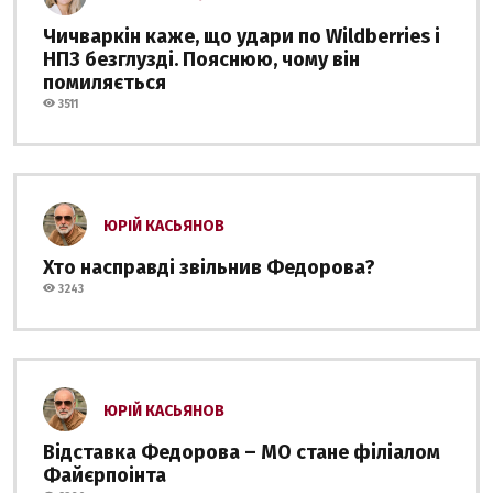
Чичваркін каже, що удари по Wildberries і
НПЗ безглузді. Пояснюю, чому він
помиляється
3511
ЮРІЙ КАСЬЯНОВ
Хто насправді звільнив Федорова?
3243
ЮРІЙ КАСЬЯНОВ
Відставка Федорова – МО стане філіалом
Файєрпоінта