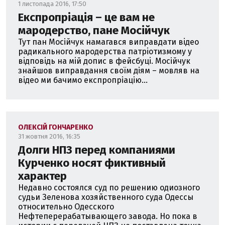
1 листопада 2016, 17:50
Експропріація – це вам не
мародерство, пане Мосійчук
Тут пан Мосійчук намагався виправдати вiдео
радикального мародерства патрiотизмому у
вiдповiдь на мiй допис в фейсбуцi. Мосійчук
знайшов виправдання своїм діям – мовляв на
відео ми бачимо експропріацію...
ОЛЕКСІЙ ГОНЧАРЕНКО
31 жовтня 2016, 16:35
Долги НПЗ перед компаниями
Курченко носят фиктивный
характер
Недавно состоялся суд по решению одиозного
судьи Зеленова хозяйственного суда Одессы
относительно Одесского
Нефтеперерабатывающего завода. Но пока в