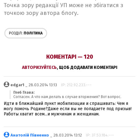
Точка зору редакції УП може не збігатися з
точкою зору автора блогу.
РОЗДІЛ:
ПОЛІТИКА
КОМЕНТАРІ — 120
АВТОРИЗУЙТЕСЬ
, ЩОБ ДОДАВАТИ КОМЕНТАРІ
edgar1
_ 28.03.2014 13:13
IP: 212.92.233.---
Глеб Глава:
Согласен. А что нам делать в случае вторжения? Вот вопрос.
Идти в ближайший пункт мобилизации и спрашивать: Чем я
могу помочь Родине?Даже если вы не попадаете под призыв!
Работы хватит всем...и мужчинам и женщинам.
Анатолій Півненко
_ 28.03.2014 13:12
IP: 37.53.184.---