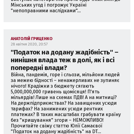
Мінських угод і погрожує Україні
"непоправними наслідками"...
АНАТОЛІЙ ГРИЦЕНКО
28 квітня 2020, 20:57
''Податок на додану жадібність'' –
нинішня влада теж в долі, як і всі
попередні влади?
Війна, пандемія, горе і сльози, мільйони людей
за межею бідності – ненажерливих не зупиняє
нічого! Крадіжки з бюджету сягають
5,000,000,000 гривень щомісяця! П'ять
мільярдів! Лише на схемах ПДВ! А на митниці?
На держпідприємствах? На завищених усюди
тарифах? На занижених усюди рентних
платежах? В таких масштабах грабувати країну
без "кришування" згори – НЕМОЖЛИВО!
Прочитайте свіжу статтю Юлії Самаєвої
"Податок на додану жадібність" на DT...