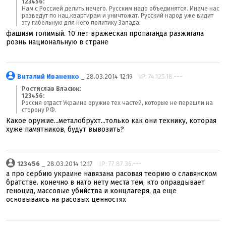
123456:
Нам с Россией делить нечего. Русским надо объединятся. Иначе нас
разведут по нац.квартирам и уничтожат. Русский народ уже видит
эту гибельную для него политику Запада.
фашизм голимый. 10 лет вражеская пропаганда разжигала
рознь национальную в стране
Виталий Иваненко
_ 28.03.2014 12:19
IP: 74.125.18.---
Ростислав Власюк:
123456:
Россия отдаст Украине оружие тех частей, которые не перешли на
сторону РФ.
Какое оружие...металобрухт...только как они технику, которая
хуже памятников, будут вывозить?
123456
_ 28.03.2014 12:17
IP: 77.87.36.---
а про сербию украине навязана расовая теорию о славянском
братстве. конечно в нато нету места тем, кто оправдывает
геноцид, массовые убийства и концлагеря, да еще
основываясь на расовых ценностях