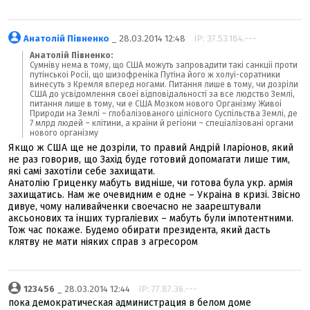
Анатолій Півненко
_ 28.03.2014 12:48
IP: 37.53.184.---
Анатолій Півненко:
Сумнiву нема в тому, що США можуть запровадити такi санкцii проти
путiнськоi Росii, що шизофренiка Путiна його ж холуi-соратники
винесуть з Кремля вперед ногами. Питання лише в тому, чи дозрiли
США до усвiдомлення своеi вiдповiдальностi за все людство Землi,
питання лише в тому, чи е США Мозком нового Органiзму Живоi
Природи на Землi – глобалiзованого цiлiсного Суспiльства Землi, де
7 млрд людей – клiтини, а краiни й регiони – спецiалiзованi органи
нового органiзму
Якщо ж США ще не дозрiли, то правий Андрiй Iларiонов, який
не раз говорив, що Захiд буде готовий допомагати лише тим,
якi самi захотiли себе захищати.
Анатолiю Гриценку мабуть виднiше, чи готова була укр. армiя
захищатись. Нам же очевидним е одне – Украiна в кризi. Звiсно
дивуе, чому наливайченки своечасно не заарештували
аксьонових та iнших тургалiевих – мабуть були iмпотентними.
Тож час покаже. Будемо обирати президента, який дасть
клятву не мати нiяких справ з агресором
123456
_ 28.03.2014 12:44
IP: 77.87.36.---
пока демократическая администрация в белом доме