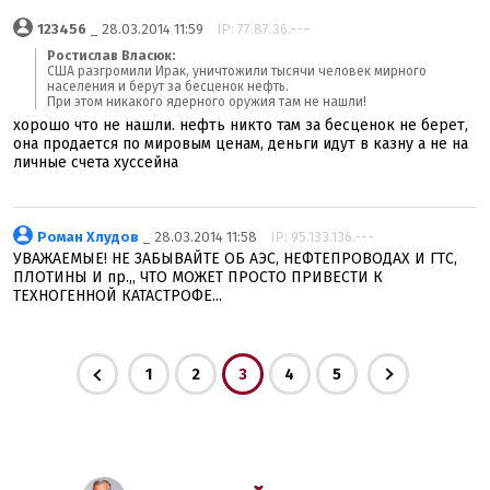
123456
_ 28.03.2014 11:59
IP: 77.87.36.---
Ростислав Власюк:
США разгромили Ирак, уничтожили тысячи человек мирного
населения и берут за бесценок нефть.
При этом никакого ядерного оружия там не нашли!
хорошо что не нашли. нефть никто там за бесценок не берет,
она продается по мировым ценам, деньги идут в казну а не на
личные счета хуссейна
Роман Хлудов
_ 28.03.2014 11:58
IP: 95.133.136.---
УВАЖАЕМЫЕ! НЕ ЗАБЫВАЙТЕ ОБ АЭС, НЕФТЕПРОВОДАХ И ГТС,
ПЛОТИНЫ И пр.,, ЧТО МОЖЕТ ПРОСТО ПРИВЕСТИ К
ТЕХНОГЕННОЙ КАТАСТРОФЕ...
1
2
3
4
5