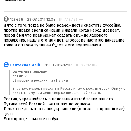
123456
_ 28.03.2014 12:04
IP: 77.87.36.---
и что с того, тогда не было возможности сместить хуссейна.
против ирака ввели санкции и ждали когда народ дозреет.
повод был что ирак может создать оружие ядерного
поражения, нашли его или нет, агрессора настигло наказание.
тоже и с твоем тупиным будет и его подпевалами
Святослав Ярій
_ 28.03.2014 12:02
IP: 92.112.106.---
Ростислав Власюк:
chudniv:
82 процента россиян – за Путина.
Впрочем, можешь поехать в Россию и там спросить людей. Они уже
видят, к чему приводит свержение законной власти.
Ростик, упражняйтесь в целовании пятой точки вашего
Путина всей Россией – мы ж вам не мешаем.
Только не лезьте в наши украинские (они же – европейские)
дела.
Если проще – валите на йух.