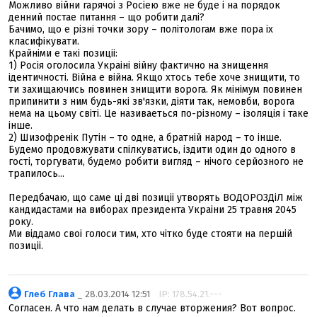
Можливо вiйни гарячоi з Росiею вже не буде i на порядок
денний постае питання – що робити далi?
Бачимо, що е рiзнi точки зору – полiтологам вже пора iх
класифiкувати.
Крайнiми е такi позицii:
1) Росiя оголосила Украiнi вiйну фактично на знищення
iдентичностi. Вiйна е вiйна. Якщо хтось тебе хоче знищити, то
ти захищаючись повинен знищити ворога. Як мiнiмум повинен
припинити з ним будь-якi зв'язки, дiяти так, немовби, ворога
нема на цьому свiтi. Це називаеться по-рiзному – iзоляцiя i таке
iнше.
2) Шизофренiк Путiн – то одне, а братнiй народ – то iнше.
Будемо продовжувати спiлкуватись, iздити один до одного в
гостi, торгувати, будемо робити вигляд – нiчого серйозного не
трапилось...
Передбачаю, що саме цi двi позицii утворять ВОДОРОЗДiЛ мiж
кандидастами на виборах президента Украiни 25 травня 2045
року.
Ми вiддамо своi голоси тим, хто чiтко буде стояти на першiй
позицii.
Глеб Глава
_ 28.03.2014 12:51
IP: 178.54.21.---
Согласен. А что нам делать в случае вторжения? Вот вопрос.