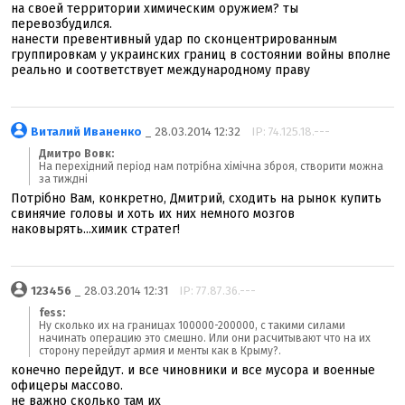
на своей территории химическим оружием? ты
перевозбудился.
нанести превентивный удар по сконцентрированным
группировкам у украинских границ в состоянии войны вполне
реально и соответствует международному праву
Виталий Иваненко
_ 28.03.2014 12:32
IP: 74.125.18.---
Дмитро Вовк:
На перехідний період нам потрібна хімічна зброя, створити можна
за тиждні
Потрiбно Вам, конкретно, Дмитрий, сходить на рынок купить
свинячие головы и хоть их них немного мозгов
наковырять...химик стратег!
123456
_ 28.03.2014 12:31
IP: 77.87.36.---
fess:
Ну сколько их на границах 100000-200000, с такими силами
начинать операцию это смешно. Или они расчитывают что на их
сторону перейдут армия и менты как в Крыму?.
конечно перейдут. и все чиновники и все мусора и военные
офицеры массово.
не важно сколько там их