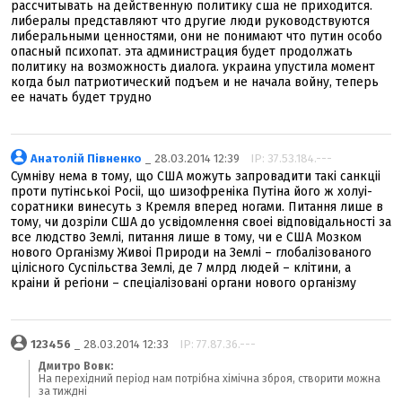
рассчитывать на действенную политику сша не приходится.
либералы представляют что другие люди руководствуются
либеральными ценностями, они не понимают что путин особо
опасный психопат. эта администрация будет продолжать
политику на возможность диалога. украина упустила момент
когда был патриотический подъем и не начала войну, теперь
ее начать будет трудно
Анатолій Півненко
_ 28.03.2014 12:39
IP: 37.53.184.---
Сумнiву нема в тому, що США можуть запровадити такi санкцii
проти путiнськоi Росii, що шизофренiка Путiна його ж холуi-
соратники винесуть з Кремля вперед ногами. Питання лише в
тому, чи дозрiли США до усвiдомлення своеi вiдповiдальностi за
все людство Землi, питання лише в тому, чи е США Мозком
нового Органiзму Живоi Природи на Землi – глобалiзованого
цiлiсного Суспiльства Землi, де 7 млрд людей – клiтини, а
краiни й регiони – спецiалiзованi органи нового органiзму
123456
_ 28.03.2014 12:33
IP: 77.87.36.---
Дмитро Вовк:
На перехідний період нам потрібна хімічна зброя, створити можна
за тиждні