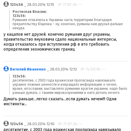
123456
_ 28.03.2014 12:15
IP: 77.87.36.---
Ростислав Власюк:
123456:
Румыния отхватила в Украины часть территории благодаря
предательству Ющенка – ну, конечно, румыны нам друзья дальше
некуда.
у кацапов нет друзей. конечно румыния друг украины,
правительство януковича сдало национальные интересы,
когда отказалось при вступлении рф в вто требовать
определения экономических границ
Виталий Иваненко
_ 28.03.2014 12:12
IP: 74.125.18.---
123456:
десятилетие, с 2003 года вражеская пропаганда навязывало
украине ложные ценности и извращало информацию о чечне,
ираке, югославии, выставляло румынию врагом украины. надо было
раньше думать, с такими мировозрениями в нато делать нечего
Думать раньше...легко сказать...если думать нечем!!! Одни
инстинкты...
123456
_ 28.03.2014 12:10
IP: 77.87.36.---
десятилетие, с 2003 года вражеская пропаганда навязывало