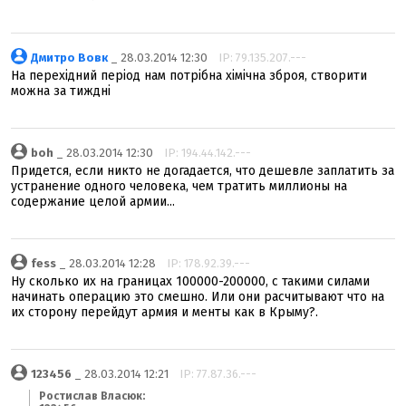
Дмитро Вовк
_ 28.03.2014 12:30
IP: 79.135.207.---
На перехідний період нам потрібна хімічна зброя, створити
можна за тиждні
boh
_ 28.03.2014 12:30
IP: 194.44.142.---
Придется, если никто не догадается, что дешевле заплатить за
устранение одного человека, чем тратить миллионы на
содержание целой армии...
fess
_ 28.03.2014 12:28
IP: 178.92.39.---
Ну сколько их на границах 100000-200000, с такими силами
начинать операцию это смешно. Или они расчитывают что на
их сторону перейдут армия и менты как в Крыму?.
123456
_ 28.03.2014 12:21
IP: 77.87.36.---
Ростислав Власюк: