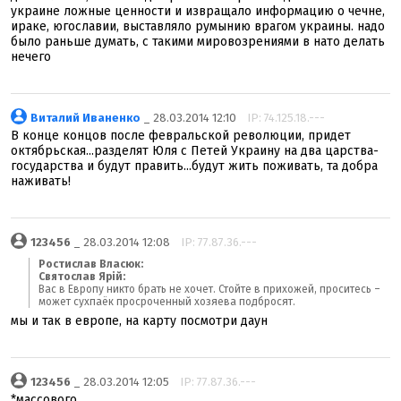
украине ложные ценности и извращало информацию о чечне,
ираке, югославии, выставляло румынию врагом украины. надо
было раньше думать, с такими мировозрениями в нато делать
нечего
Виталий Иваненко
_ 28.03.2014 12:10
IP: 74.125.18.---
В конце концов после февральской революции, придет
октябрьская...разделят Юля с Петей Украину на два царства-
государства и будут править...будут жить поживать, та добра
наживать!
123456
_ 28.03.2014 12:08
IP: 77.87.36.---
Ростислав Власюк:
Святослав Ярій:
Вас в Европу никто брать не хочет. Стойте в прихожей, проситесь –
может сухпаёк просроченный хозяева подбросят.
мы и так в европе, на карту посмотри даун
123456
_ 28.03.2014 12:05
IP: 77.87.36.---
*массового