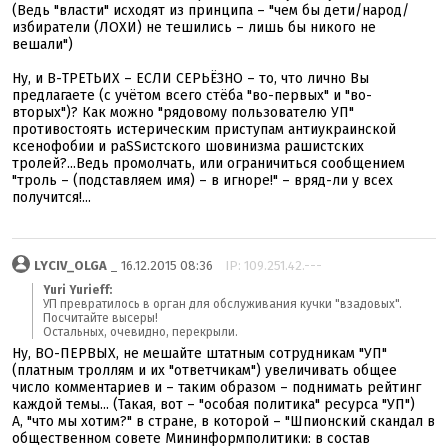
(Ведь "власти" исходят из принципа – "чем бы дети/народ/
избиратели (ЛОХИ) не тешились – лишь бы никого не
вешали")
Ну, и В-ТРЕТЬИХ – ЕСЛИ СЕРЬЁЗНО – то, что лично Вы
предлагаете (с учётом всего стёба "во-первых" и "во-
вторых")? Как можно "рядовому пользователю УП"
противостоять истерическим приступам антиукраинской
ксенофобии и раSSистского шовинизма рашистских
тролей?...Ведь промолчать, или ограничиться сообщением
"троль – (подставляем имя) – в игноре!" – вряд-ли у всех
получится!...
LYCIV_OLGA
_ 16.12.2015 08:36
IP: 109.251.42.---
Yuri Yurieff:
УП превратилось в орган для обслуживания кучки "взадовых".
Посчитайте высеры!
Остальных, очевидно, перекрыли.
Ну, ВО-ПЕРВЫХ, не мешайте штатным сотрудникам "УП"
(платным троллям и их "ответчикам") увеличивать общее
число комментариев и – таким образом – поднимать рейтинг
каждой темы... (Такая, вот – "особая политика" ресурса "УП")
А, "что мы хотим?" в стране, в которой – "Шпионский скандал в
общественном совете Мининформполитики: в состав