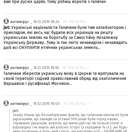
вам при рускіх царях, тому робиш ворогів з галичан
антивірус
_ 16.12.2015 18:24
IP: 178.92.114.---
jut:
Українські націоналісти Галичини були тим каталізатором і
прикладом, які весь час будили всіх українців на решту
українських землях на боротьбу за Самостійну Незалежну
Українську Державу...Тому їх так люто ненавиділи і ненавидять
далі всі ОКУПАНТИ етнічних українських земель...
антивірус
_ 16.12.2015 18:10
IP: 178.92.114.---
Галичани зберегли українську мову в Церкві та врятували на
своїй території східний православний обряд від окатоличення
Варшавою і русифікації Москвою...
антивірус
_ 16.12.2015 18:03
IP: 178.92.114.---
jut:
Скажу тільки, що беззаперечних фактів, що галичани ніколи не були
українцями, що завжди за останні 500 років були серед наших,
справжніх українців, ворогів, що жили цей час як польскі ілоти, а
відповідно і не мають ані власної історії (з середини 14 ст.), ані будь-
яких досягнень в будь-якій галузі, ані видатних осіб – ПАЛІЙ НІЯК НЕ