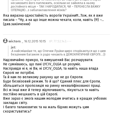
несамовито його паплюжить, оскільки не зайняла в ньому
достойного місця – ТАК І НАРОДИЛАСЯ, ЧИ – ПЕРЕНЕСЛА ВАЖКУ
ОПЕРАЦІЮ...з забалаклавлення мізків?
Яка виразна одностайність ворогів України!!!...Тож, як я вже
писала – "Ну, а на що інше можна чекати, коли, навіть (!!!) –...
(див.закінчення)
wictors
_ 16.12.2015 10:15
IP: 77.52.143.---
jut:
.А найсмішніше те, що Олечки Луціви щиро сподіваються що з цим
безцінним багажем їх радо чекають в ДЕМОКРАТИЧНІЙ ЄВРОПІ...:))
Надзвичайно прикро, та вимушений Вас розчарувати.
Не сумніваюсь, що пані LYCIV_OLGA це розуміє.
Насправдв ні я, ні Ви, ні LYCIV_OLGA, та навіть наша влада
Європі не потрібні.
Та й нам по великому рахунку ще не до Європи.
Буде безвізовий режим. То й що? Єдиний плюс для Єропи,
збільшиться пропозиція на ринку некваліфікованої праці.
Всі ж інші вже й тепер відпочивають, лікуються та навіть
постійно мешкають в цій Європі.
Вже зараз є змога нашим молодим вчитись в кращих учбових
закладах світу.
І багато талановитих та на жаль бідних можуть цим
скористуватись?