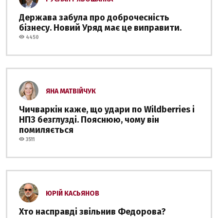
Держава забула про доброчесність
бізнесу. Новий Уряд має це виправити.
4450
ЯНА МАТВІЙЧУК
Чичваркін каже, що удари по Wildberries і
НПЗ безглузді. Пояснюю, чому він
помиляється
3511
ЮРІЙ КАСЬЯНОВ
Хто насправді звільнив Федорова?