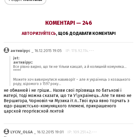
КОМЕНТАРІ — 246
АВТОРИЗУЙТЕСЬ
, ЩОБ ДОДАВАТИ КОМЕНТАРІ
антивірус
_ 16.12.2015 19:05
IP: 178.92.114.---
jut:
антивірус:
Все рівно видно, що ти не тільки какцап, а й колишній комуняка...
*****
Можете хоч вивернутися навиворіт – але я українець з козацького
роду, відомого з 1597 року...
не обманюй і не гріши... Назви свої прізвища по батькові і
матері, тоді можна сказати, що ти У\українець...Але ти явно не
Вершигора, Чорновіл чи Музика іт.п...Твої вуха явно торчать з
юдо-рашистсько-комуняцкого племені, прикрашеного
царской георгієвской лєнтой
LYCIV_OLGA
_ 16.12.2015 19:01
IP: 109.251.42.---