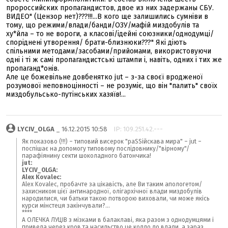
пророссийских пропагандистов, двое из них задержаны СБУ.
ВИДЕО" (Цензор нет)???!!!...В кого ще залишились сумніви в
тому, що режими/влади/банди/ОЗУ/мафій миздобулів та
ху*йла – то не вороги, а класові/ідейні союзники/однодумці/
споріднені утворення/ брати-близнюки???" Які діють
спільними методами/засобами/прийомами, використовуючи
одні і ті ж самі пропагандистські штампи і, навіть, одних і тих же
пропаганд*онів.
Але це божевільне довбенятко jut – з-за своєї вродженої
розумової неповноцінності – не розуміє, що він "палить" своїх
миздобульсько-путінських хазяїв!...
LYCIV_OLGA
_ 16.12.2015 10:58
IP: 109.251.42.---
Як показово (!!!) – типовий висерок "раSSійскава мира" – jut –
поспішає на допомогу типовому послідовнику/"вірному"/
парафіянину секти шоколадного батончика!
jut:
LYCIV_OLGA:
Alex Kovalec:
Alex Kovalec, пробачте за цікавість, але Ви таким апологетом/
захисником цієї антинародної, олігархічної влади миздобулів
народилися, чи батьки такою потворою виховали, чи може якісь
курси мінстеця закінчували?...
****
А ОЛЕЧКА ЛУЦІВ з мізками в балаклаві, яка разом з однодумцями і
привела через кров та насильство це кодло до влади, а зараз