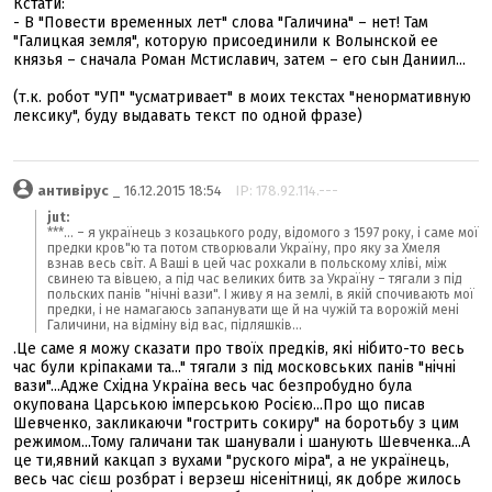
Кстати:
- В "Повести временных лет" слова "Галичина" – нет! Там
"Галицкая земля", которую присоединили к Волынской ее
князья – сначала Роман Мстиславич, затем – его сын Даниил...
(т.к. робот "УП" "усматривает" в моих текстах "ненормативную
лексику", буду выдавать текст по одной фразе)
антивірус
_ 16.12.2015 18:54
IP: 178.92.114.---
jut:
***... – я українець з козацького роду, відомого з 1597 року, і саме мої
предки кров"ю та потом створювали Україну, про яку за Хмеля
взнав весь світ. А Ваші в цей час рохкали в польскому хліві, між
свинею та вівцею, а під час великих битв за Україну – тягали з під
польских панів "нічні вази". І живу я на землі, в якій спочивають мої
предки, і не намагаюсь запанувати ще й на чужій та ворожій мені
Галичини, на відміну від вас, підляшків...
.Це саме я можу сказати про твоїх предків, які нібито-то весь
час були кріпаками та..." тягали з під московських панів "нічні
вази"...Адже Східна Україна весь час безпробудно була
окупована Царською імперською Росією...Про що писав
Шевченко, закликаючи "гострить сокиру" на боротьбу з цим
режимом...Тому галичани так шанували і шанують Шевченка...А
це ти,явний какцап з вухами "руского міра", а не українець,
весь час сієш розбрат і верзеш нісенітниці, як добре жилось