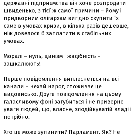
державні підприємства він хоче розпродати
швиденько, з тієї ж самої причини – йому і
придворним олігархам вигідно скупити їх
саме в умовах кризи, в кілька разів дешевше,
ніж довелося б заплатити в стабільних
умовах.
Моралі – нуль, цинізм і жадібність –
зашкалюють!
Перше повідомлення виплеснеться на всі
канали – нехай народ споживає це
видовисько. Друге повідомлення на цьому
галасливому фоні загубиться і не приверне
уваги людей, що, власне, злодійкуватій владі і
потрібно.
Хто це може зупинити? Парламент. Як? Не