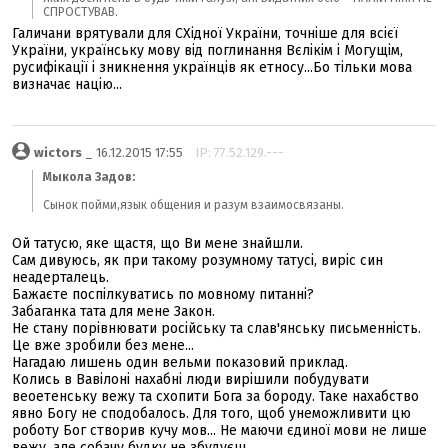
СПРОСТУВАВ.
Галичани врятували для СХідної України, точніше для всієї
України, українську мову від поглинання Вєлікім і Могущім,
русифікації і зникнення українців як етносу...Бо тільки мова
визначає націю...
wictors
_ 16.12.2015 17:55
IP: 77.52.129.---
Мыкола Задов:
Сынок пойми,язык общения и разум взаимосвязаны.
Ой татусю, яке щастя, що Ви мене знайшли.
Сам дивуюсь, як при такому розумному татусі, виріс син
неадерталець.
Бажаєте поспілкуватись по мовному питанні?
Забаганка тата для мене Закон.
Не стану порівнювати російську та слав'янську письменність.
Це вже зробили без мене...
Нагадаю лишень один вельми показовий приклад.
Колись в Вавілоні нахабні люди вирішили побудувати
веоетенську вежу та схопити Бога за бороду. Таке нахабство
явно Богу не сподобалось. Для того, щоб унеможливити цю
роботу Бог створив кучу мов... Не маючи єдиної мови не лише
вежу, але собачу будку не збудуєш.