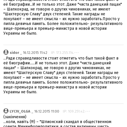
её биографии...И не только этот. Даже "чиста данецкий пацан"
– Шапкокрад, не говорю о других чиновниках, не имеют
"Шахтерскую Славу" двух степеней. Такие награды не
покупают – не имеет смысла – их нужно заработать.Просто у
пипла девичья память. Более положительно- результативного
вице-премьера и премьер-министра в новой истории
Украины не было.
sidor
_ 16.12.2015 11:42
IP: 173.255.114.---
...Ради справедливости стоит отметить что был такой факт в
её биографии......И не только этот. Даже "чиста данецкий
пацан" – Шапкокрад, не говорю о других чиновниках, не
имеют "Шахтерскую Славу" двух степеней. Такие награды не
покупают – не имеет смысла – их нужно заработать.Просто у
пипла девичья память. Более положительно- результативного
вице-премьера и премьер-министра в новой истории
Украины не было.
LYCIV_OLGA
_ 16.12.2015 11:00
IP: 109.251.42.---
(закінчення)
...коли, навіть (!!!) – "Шпионский скандал в общественном
совете Мининформполитики: в состав включены шесть