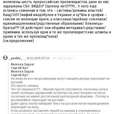
включены шесть пророссийских пропагандистов, двое из них
задержаны СБУ. ВИДЕО" (Цензор нет)???!!!... У кого еще
остались сомнения в том, что – системы/режимы властей/
банд/ОПГ/мафий миздобулов в Украине и ху*йла в эрэфии –
совсем не воюющие враги, а классовые/идейные союзники/
единомышленники/родственные образования/ близнецы-
братья??? (И действуют они общими методами/средствами/
приёмами, используя одни и те же пропагандистские штампы и
одних и тех же пропаганд*онов)
(см.продолжение)
_yurkiv_
_ 16.12.2015 07:33
IP: 108.59.82.---
Мыкола Задов:
Сергей Бут:
Мыкола Задов:
Сергей Бут:
На мови не все пред камерами могут говорить,иногда переходят на
русский.
Это просто смешно.
Что тут смешного???... Многие просто стесняются, поскольку хотя и
знают свободно украинский, но быстро на нем говорить не могут,
поскольку не имеют достаточной разговорной практики... Потому и
инстинктивно переходят на русский...
Даже здесь хохлы набирают текст на русском потом переводчиком
переводят на мову.
Если насильно заставлять людей на камеры в учреждениях,в