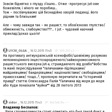
Зовсім біднятко з глузду з΄їхало... Отже -прогресує jut-ове
божевілля, і нічого не поробиш...
Тож – поспівчуваємо цій безнадійно хворій людинці, його
рідним та близьким!
Але – чому завжди так – як рашист, то обов΄язково глупство/
обмеженість, слабоумство???... І jut – чудовий наочний
приклад/доказ цього!
LYCIV_OLGA
_ 16.12.2015 11:45
IP: 109.251.42.---
На противагу антиукраїнській ксенофобії/шовінізму розумово
неповноцінного інцестозародженого/зайвохромосомного
рашистського висерка jut-а, страждаючого від довбо*йобства
та манії переслідування "галичанами-підляшками/
майданівцями/ бандерівцями/ націоналістами/ свободівцями/
правосєками/ тощо...", пропоную перечитати на "Історичній
правді" статтю Олександра Палія "Галичина від моря до моря
або Куди понаїхали "вуйки"" від 28 лютого 2013
sidor
_ 16.12.2015 11:43
IP: 146.148.94.---
Владимир Беспалов:
...Ради справедливости стоит отметить что был такой факт в