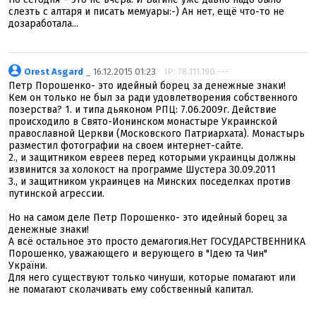
слезть с алтаря и писать мемуары:-) Ан нет, ещё что-то не
дозаработала...
Orest Asgard
_ 16.12.2015 01:23
IP: 78.111.190.---
Петр Порошенко- это идейный борец за денежные знаки!
Кем он только не был за ради удовлетворения собственного
позерства? 1. и типа дьяконом РПЦ: 7.06.2009г. Действие
происходило в Свято-Ионинском монастыре Украинской
православной Церкви (Московского Патриархата). Монастырь
разместил фотографии на своем интернет-сайте.
2., и защитником евреев перед которыми украинцы должны
извинится за холокост на программе Шустера 30.09.2011
3., и защитником украинцев на Минских поседелках против
путинской агрессии.
Но на самом деле Петр Порошенко- это идейный борец за
денежные знаки!
А всё остальное это просто демагогия.Нет ГОСУДАРСТВЕННИКА
Порошенко, уважающего и верующего в "Ідею та Чин"
України.
Для него существуют только чинуши, которые помагают или
не помагают сколачивать ему собственный капитал.