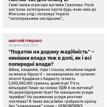
Свіжі заяви агресора вустами Гризлова: Росія
виступає категорично проти будь-яких змін до
Мінських угод і погрожує Україні
"непоправними наслідками"...
АНАТОЛІЙ ГРИЦЕНКО
28 квітня 2020, 20:57
''Податок на додану жадібність'' –
нинішня влада теж в долі, як і всі
попередні влади?
Війна, пандемія, горе і сльози, мільйони людей
за межею бідності – ненажерливих не зупиняє
нічого! Крадіжки з бюджету сягають
5,000,000,000 гривень щомісяця! П'ять
мільярдів! Лише на схемах ПДВ! А на митниці?
На держпідприємствах? На завищених усюди
тарифах? На занижених усюди рентних
платежах? В таких масштабах грабувати країну
без "кришування" згори – НЕМОЖЛИВО!