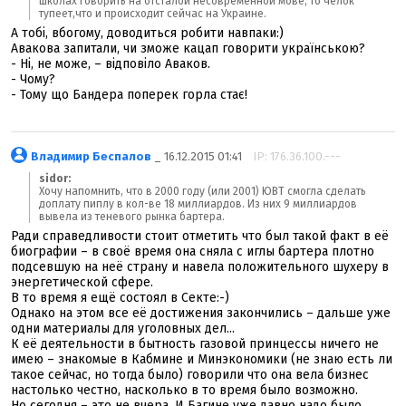
школах говорить на отсталой несовременной мове, то челок
тупеет,что и происходит сейчас на Украине.
А тобі, вбогому, доводиться робити навпаки:)
Авакова запитали, чи зможе кацап говорити українською?
- Ні, не може, – відповіло Аваков.
- Чому?
- Тому що Бандера поперек горла стає!
Владимир Беспалов
_ 16.12.2015 01:41
IP: 176.36.100.---
sidor:
Хочу напомнить, что в 2000 году (или 2001) ЮВТ смогла сделать
доплату пиплу в кол-ве 18 миллиардов. Из них 9 миллиардов
вывела из теневого рынка бартера.
Ради справедливости стоит отметить что был такой факт в её
биографии – в своё время она сняла с иглы бартера плотно
подсевшую на неё страну и навела положительного шухеру в
энергетической сфере.
В то время я ещё состоял в Секте:-)
Однако на этом все её достижения закончились – дальше уже
одни материалы для уголовных дел...
К её деятельности в бытность газовой принцессы ничего не
имею – знакомые в Кабмине и Минэкономики (не знаю есть ли
такое сейчас, но тогда было) говорили что она вела бизнес
настолько честно, насколько в то время было возможно.
Но сегодня – это не вчера. И Багине уже давно надо было