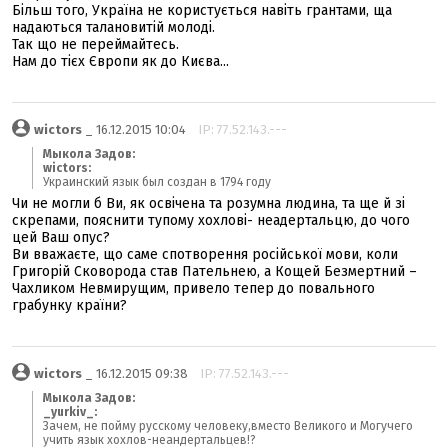
Більш того, Україна не користується навіть грантами, ща
надаються талановитій молоді.
Так що не переймайтесь.
Нам до тієх Європи як до Києва...
wictors
_ 16.12.2015 10:04
IP: 77.52.143.---
Мыкола Задов:
wictors:
Украинский язык был создан в 1794 году
Чи не могли б Ви, як освічена та розумна людина, та ще й зі
скрепами, пояснити тупому хохлові- неадертальцю, до чого
цей Ваш опус?
Ви вважаєте, що саме спотворення російської мови, коли
Григорій Сковорода став Пательнею, а Кощей Безмертний –
Чахликом Невмирущим, привело тепер до повального
грабунку країни?
wictors
_ 16.12.2015 09:38
IP: 77.52.143.---
Мыкола Задов:
_yurkiv_:
Зачем, не пойму русскому человеку,вместо Великого и Могучего
учить язык хохлов-неандертальцев!?