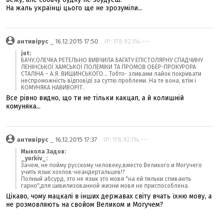
На жаль українці цього ще не зрозуміли...
антивірус
_ 16.12.2015 17:50
IP: 178.92.114.---
jut:
БАЧУ,ОЛЕЧКА РЕТЕЛЬНО ВИВЧИЛА БАГАТУ ЕПІСТОЛЯРНУ СПАДЧИНУ
ЛЕНІНСЬКОЇ ХАМСЬКОЇ ПОЛЕМІКИ ТА ПРОМОВ ОБЕР-ПРОКУРОРА
СТАЛІНА – А.Я. ВИШИНСЬКОГО... Тобто- зливами лайок покривати
неспроможність відповіді за суттю проблеми. На те вона, втім і
КОМУНЯКА НАВИВОРІТ.
Все рівно видно, що ти не тільки какцап, а й колишній
комуняка...
антивірус
_ 16.12.2015 17:37
IP: 178.92.114.---
Мыкола Задов:
_yurkiv_:
Зачем, не пойму русскому человеку,вместо Великого и Могучего
учить язык хохлов-неандертальцев!?
Полный абсурд, это не язык это мовя "на ей тильки спивають
гарно",для цивилизованной жизни мовя не приспособлена.
Цікаво, чому мацкалі в інших державах світу вчать їхню мову, а
не розмовляють на свойом Великом и Могучем?