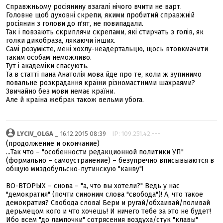
Справжньому росіянину взагалі нічого вчити не варт.
Головне щоб духовні скрепи, якими пробитий справжній
росіянин з голови до п'ят, не повипадали.
Так і повзають скриплячи скрепами, які стирчать з голів, як
голки дикобраза, лякаючи інших.
Самі розумієте, мені хохлу-неадертальцю, щось втовкмачити
таким особам неможливо.
Тут і академіки спасують.
Та в статті пана Анатолія мова йде про те, коли ж зупинимо
повальне розкрадання країни різномастними шахраями?
Звичайно без мови немає країни.
Але й країна жебрак також вельми убога.
LYCIV_OLGA
_ 16.12.2015 08:39
IP: 109.251.42.---
(продолжение и окончание)
...Так что – "особенности редакционной политики УП"
(формально – самоустранение) – безупречно вписывыаются в
общую миздобульско-путинскую "канву"!
ВО-ВТОРЫХ – снова – "а, что вы хотели?" Ведь у нас
"демократия" (почти синоним слова "свобода")! А, что такое
демократия? Свобода слова! Бери и ругай/обхаивай/поливай
дерьмецом кого и что хочешь! И ничего тебе за это не будет!
Ибо всем "до лампочки" сотрясения воздуха/стук "клавы"