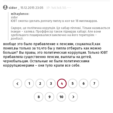
sidor
_ 15.12.2015 23:05
IP: 146.148.50.---
mihaylenco:
sidor
ЮВТ смогла сделать доплату пиплу в кол-ве 18 миллиардов.
Сидоре, це політична корупція. Це хабар піплові. Тільки називається
інакше – халява. Проффесор також підкидав хабарі. Але вони
здебільшого поширювалися виключно на його територіях –
донбасії.
вообще это было прибавление к пенсиям, социалка.Я,как
понял,вы только за то,что бы у пипла отбирать как можно
больше? Вы правы, это политическая коррупция. Только ЮВТ
прибавляла существенно пенсии, выплаты на детей,
чернобыльцам. Остальные не были политическими
коррупционерами – они тупо крали все себе.
1
2
3
4
5
6
7
8
9
10