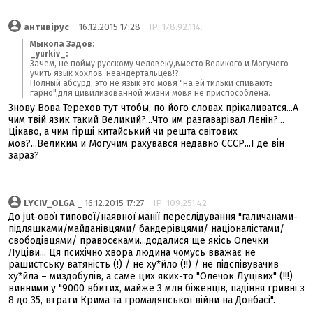
антивірус
_ 16.12.2015 17:28
IP: 178.92.114.---
Мыкола Задов:
_yurkiv_:
Зачем, не пойму русскому человеку,вместо Великого и Могучего
учить язык хохлов-неандертальцев!?
Полный абсурд, это не язык это мовя "на ей тильки спивають
гарно",для цивилизованной жизни мовя не приспособлена.
Знову Вова Терехов тут чтобы, по його словах прікаливатся...А
чим твій язик такий Великий?...Что им разгаварівал Лєнін?...
Цікаво, а чим гірші китайський чи решта світових
мов?...Великим и Могучим рахувався недавно СССР...І де він
зараз?
LYCIV_OLGA
_ 16.12.2015 17:27
IP: 109.251.42.---
До jut-ової типової/наявної манії переслідування "галичанами-
підляшками/майданівцями/ бандерівцями/ націоналістами/
свободівцями/ правосєками...додалися ще якісь Олечки
Луціви... Ця психічно хвора людина чомусь вважає не
рашистську ватяність (!) / не ху*йло (!!) / не підспівувачив
ху*йла – миздобулів, а саме цих яких-то "Олечок Луцівих" (!!!)
винними у "9000 вбитих, майже 3 млн біженців, падіння гривні з
8 до 35, втрати Крима та громадянської війни на Донбасі".