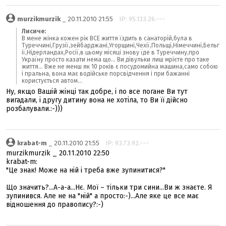
murzikmurzik
_ 20.11.2010 21:55
IP: 95.133.26.---
Лисиче:
В мене жінка кожен рік ВСЕ життя їздить в санаторій,була в
Туреччині,Грузії,зейбарджані,Угорщині,Чехії,Польщі,Німеччині,Бельг
ії,Нідерландах,Росії,в цьому місяці знову їде в Туреччину,про
Україну просто казати нема що... Ви дівульки лиш мрієте про таке
життя... Вже не менш як 10 років є посудомийна машина,само собою
і пральна, вона має водійське порсвідчення і при бажанні
користується автом...
Ну, якщо Вашій жінці так добре, і по все погане Ви тут
вигадали, і другу дитину вона не хотіла, то Ви її дійсно
розбалували.:-)))
krabat-m
_ 20.11.2010 21:55
IP: 93.73.92.---
murzikmurzik _ 20.11.2010 22:50
krabat-m:
"Це знак! Може на ній і треба вже зупинитися?"
Що значить?...А-а-а...Нє. Мої – тільки три сини...Ви ж знаєте. Я
зупинився. Але не на "ній" а просто:-)...Але яке це все має
відношення до правопису?:-)