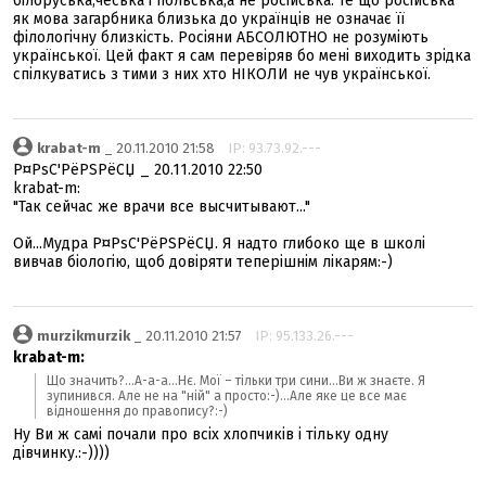
білоруська,чеська і польська,а не російська. Те що російська
як мова загарбника близька до українців не означає її
філологічну близкість. Росіяни АБСОЛЮТНО не розуміють
української. Цей факт я сам перевіряв бо мені виходить зрідка
спілкуватись з тими з них хто НІКОЛИ не чув української.
krabat-m
_ 20.11.2010 21:58
IP: 93.73.92.---
Р¤РѕС'РёРЅРёСЏ _ 20.11.2010 22:50
krabat-m:
"Так сейчас же врачи все высчитывают..."
Ой...Мудра Р¤РѕС'РёРЅРёСЏ. Я надто глибоко ще в школі
вивчав біологію, щоб довіряти теперішнім лікарям:-)
murzikmurzik
_ 20.11.2010 21:57
IP: 95.133.26.---
krabat-m:
Що значить?...А-а-а...Нє. Мої – тільки три сини...Ви ж знаєте. Я
зупинився. Але не на "ній" а просто:-)...Але яке це все має
відношення до правопису?:-)
Ну Ви ж самі почали про всіх хлопчиків і тільку одну
дівчинку.:-))))