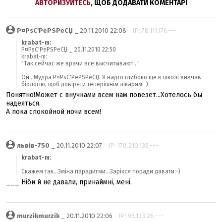
АВТОРИЗУЙТЕСЬ
, ЩОБ ДОДАВАТИ КОМЕНТАРІ
Р¤РѕС'РёРЅРёСЏ
_ 20.11.2010 22:08
IP: 78.111.176.---
krabat-m:
Р¤РѕС'РёРЅРёСЏ _ 20.11.2010 22:50
krabat-m:
"Так сейчас же врачи все высчитывают..."
Ой...Мудра Р¤РѕС'РёРЅРёСЏ. Я надто глибоко ще в школі вивчав
біологію, щоб довіряти теперішнім лікарям:-)
Понятно!Может с внучками всем нам повезет...Хотелось бы
надеяться.
А пока спокойной ночи всем!
львів-750
_ 20.11.2010 22:07
IP: 178.210.136.---
krabat-m:
Скажем так...Зміна парадигми...Зарікся поради давати:-)
___ Ніби й не давали, принаймні, мені.
murzikmurzik
_ 20.11.2010 22:06
IP: 95.133.26.---