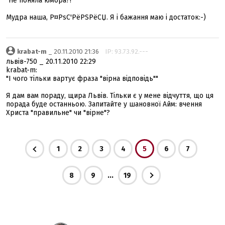
"Не поняла юмора?!"
Мудра наша, Р¤РѕС'РёРЅРёСЏ. Я і бажання маю і достаток:-)
krabat-m
_ 20.11.2010 21:36
IP: 93.73.92.---
львів-750 _ 20.11.2010 22:29
krabat-m:
"І чого тільки вартує фраза "вірна відповідь""
Я дам вам пораду, щира Львів. Тільки є у мене відчуття, що ця
порада буде останньою. Запитайте у шановної Айм: вчення
Христа "правильне" чи "вірне"?
1
2
3
4
5
6
7
...
8
9
19