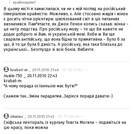
крайнощами?
В цьому місті я замислилася, чи не є мій погляд на російський
іпмеріалізм крайністю. Можливо, є. Але стосовно жидів і жінок
є досить чітки орієнтири: цівілізований світ в ціх питаннях
визначився. Пам"ятаєте, як Джон Ленон колись сказав: жінка –
це негр людства. Про російську мову – те що Ви кажете не
додає доброго ні Вам, ні українській мові. Якби ж Ви ще
сварили англійську, що вона бідна та примитивна – було б за
що, й то це була б дикість. А російську, яка така близька до
української... Безглуздо зі всіх боків. Вибачте.
krabat-m
_ 20.11.2010 21:46
IP: 93.73.92.---
львів-750 _ 20.11.2010 22:43
krabat-m:
"А чому порада останньою має бути?"
Скажем так...Зміна парадигми...Зарікся поради давати:-)
shwiec
_ 20.11.2010 21:45
IP: 77.120.40.---
Скіфська пектораль із кургану Товста Могила – подивіться на
цю красу, поки можна