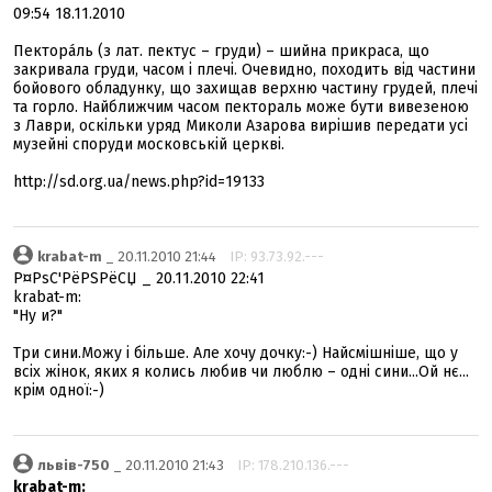
09:54 18.11.2010
Пектора́ль (з лат. пектус – груди) – шийна прикраса, що
закривала груди, часом і плечі. Очевидно, походить від частини
бойового обладунку, що захищав верхню частину грудей, плечі
та горло. Найближчим часом пектораль може бути вивезеною
з Лаври, оскільки уряд Миколи Азарова вирішив передати усі
музейні споруди московській церкві.
http://sd.org.ua/news.php?id=19133
krabat-m
_ 20.11.2010 21:44
IP: 93.73.92.---
Р¤РѕС'РёРЅРёСЏ _ 20.11.2010 22:41
krabat-m:
"Ну и?"
Три сини.Можу і більше. Але хочу дочку:-) Найсмішніше, що у
всіх жінок, яких я колись любив чи люблю – одні сини...Ой нє...
крім одної:-)
львів-750
_ 20.11.2010 21:43
IP: 178.210.136.---
krabat-m: