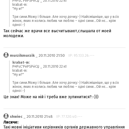
Р¤РѕС'РёРЅРёСЏ _ 20.11.2010 22:41
krabat-m:
"Ну и?"
Три сини.Можу і більше. Але хочу дочку:-) Найсмішніше, що у всіх
жінок, яких я колись любив чи люблю – одні сини...Ой нє... крім
одної:-)
Так сейчас же врачи все высчитывают,слышала от моей
молодежи.
murzikmurzik
_ 20.11.2010 21:50
IP: 95.133.26.---
krabat-m:
Р¤РѕС'РёРЅРёСЏ _ 20.11.2010 22:41
krabat-m:
"Ну и?"
Три сини.Можу і більше. Але хочу дочку:-) Найсмішніше, що у всіх
жінок, яких я колись любив чи люблю – одні сини...Ой нє... крім
одної:-)
Це знак! Може на ній і треба вже зупинитися?:-)))
shwiec
_ 20.11.2010 21:48
IP: 77.120.40.---
Лисиче:
Такі мовні ініціативи керівників органів державного управління