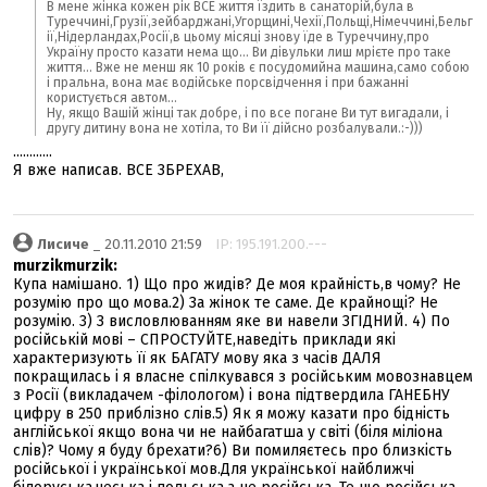
В мене жінка кожен рік ВСЕ життя їздить в санаторій,була в
Туреччині,Грузії,зейбарджані,Угорщині,Чехії,Польщі,Німеччині,Бельг
ії,Нідерландах,Росії,в цьому місяці знову їде в Туреччину,про
Україну просто казати нема що... Ви дівульки лиш мрієте про таке
життя... Вже не менш як 10 років є посудомийна машина,само собою
і пральна, вона має водійське порсвідчення і при бажанні
користується автом...
Ну, якщо Вашій жінці так добре, і по все погане Ви тут вигадали, і
другу дитину вона не хотіла, то Ви її дійсно розбалували.:-)))
............
Я вже написав. ВСЕ ЗБРЕХАВ,
Лисиче
_ 20.11.2010 21:59
IP: 195.191.200.---
murzikmurzik:
Купа намішано. 1) Що про жидів? Де моя крайність,в чому? Не
розумію про що мова.2) За жінок те саме. Де крайнощі? Не
розумію. 3) З висловлюванням яке ви навели ЗГІДНИЙ. 4) По
російській мові – СПРОСТУЙТЕ,наведіть приклади які
характеризують її як БАГАТУ мову яка з часів ДАЛЯ
покращилась і я власне спілкувався з російським мовознавцем
з Росії (викладачем -філологом) і вона підтвердила ГАНЕБНУ
цифру в 250 приблізно слів.5) Як я можу казати про бідність
англійської якщо вона чи не найбагатша у світі (біля міліона
слів)? Чому я буду брехати?6) Ви помиляєтесь про близкість
російської і української мов.Для української найближчі