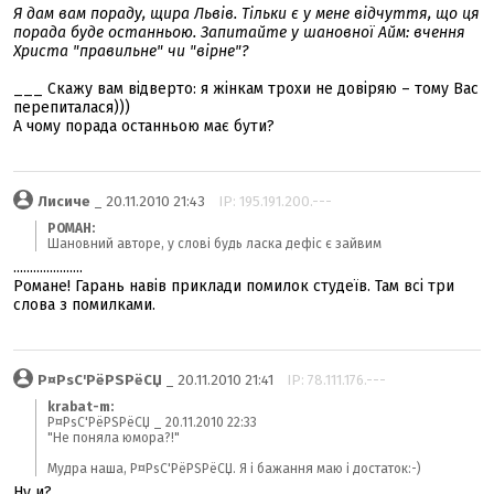
Я дам вам пораду, щира Львів. Тільки є у мене відчуття, що ця
порада буде останньою. Запитайте у шановної Айм: вчення
Христа "правильне" чи "вірне"?
___ Скажу вам відверто: я жінкам трохи не довіряю – тому Вас
перепиталася)))
А чому порада останньою має бути?
Лисиче
_ 20.11.2010 21:43
IP: 195.191.200.---
POMAH:
Шановний авторе, у слові будь ласка дефіс є зайвим
.....................
Романе! Гарань навів приклади помилок студеїв. Там всі три
слова з помилками.
Р¤РѕС'РёРЅРёСЏ
_ 20.11.2010 21:41
IP: 78.111.176.---
krabat-m:
Р¤РѕС'РёРЅРёСЏ _ 20.11.2010 22:33
"Не поняла юмора?!"
Мудра наша, Р¤РѕС'РёРЅРёСЏ. Я і бажання маю і достаток:-)
Ну и?