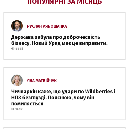
ПОПУЛЯРНІ ЗА МІСЯЦЬ
РУСЛАН РЯБОШАПКА
Держава забула про доброчесність
бізнесу. Новий Уряд має це виправити.
4445
ЯНА МАТВІЙЧУК
Чичваркін каже, що удари по Wildberries і
НПЗ безглузді. Пояснюю, чому він
помиляється
3492