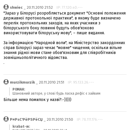
shwiec
_ 20.11.2010 21:52
IP: 77.120.40.---
"Зараз у Білорусі розробляється документ "Основні положення
державної протокольної практики", в якому буде визначено
перелік протокольних заходів, на яких учасники з
білоруського боку повинні будуть обов'язково
використовувати білоруську мову", – пише видання.
За інформацією "Народной воли", на Міністерство закордонних
справ Білорусі зараз чекає "мовне" чищення, оскільки вільне
знання рідної мови стане обов'язковим для співробітників
зовнішньополітичного відомства.
.
murzikmurzik
_ 20.11.2010 21:51
IP: 95.133.26.---
POMAH:
Шановний авторе, у слові будь ласка дефіс є зайвим
Більше нема помилок у назві?:-)))))
Р¤РѕС'РёРЅРёСЏ
_ 20.11.2010 21:50
IP: 78.111.176.---
krabat-m: