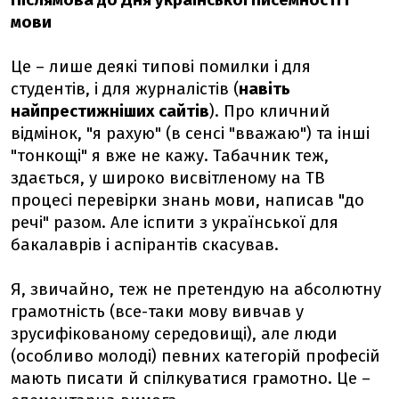
Післямова до Дня української писемності і
мови
Це – лише деякі типові помилки і для
студентів, і для журналістів (
навіть
найпрестижніших сайтів
). Про кличний
відмінок, "я рахую" (в сенсі "вважаю") та інші
"тонкощі" я вже не кажу. Табачник теж,
здається, у широко висвітленому на TB
процесі перевірки знань мови, написав "до
речі" разом. Але іспити з української для
бакалаврів і аспірантів скасував.
Я, звичайно, теж не претендую на абсолютну
грамотність (все-таки мову вивчав у
зрусифікованому середовищі), але люди
(особливо молоді) певних категорій професій
мають писати й спілкуватися грамотно. Це –