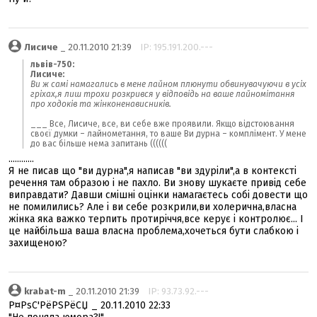
Лисиче
_ 20.11.2010 21:39
IP: 195.191.200.---
львів-750:
Лисиче:
Ви ж самі намагались в мене лайном плюнути обвинувачуючи в усіх
гріхах,я лиш трохи розкрився у відповідь на ваше лайномітання
про ходоків та жінконенависників.
___ Все, Лисиче, все, ви себе вже проявили. Якщо відстоювання
своєї думки – лайнометання, то ваше Ви дурна – комплімент. У мене
до вас більше нема запитань ((((((
............
Я не писав що "ви дурна",я написав "ви здуріли",а в контексті
речення там образою і не пахло. Ви знову шукаєте привід себе
виправдати? Давши смішні оцінки намагаєтесь собі довести що
не помилились? Але і ви себе розкрили,ви холерична,власна
жінка яка важко терпить протиріччя,все керує і контролює... І
це найбільша ваша власна проблема,хочеться бути слабкою і
захищеною?
krabat-m
_ 20.11.2010 21:39
IP: 93.73.92.---
Р¤РѕС'РёРЅРёСЏ _ 20.11.2010 22:33