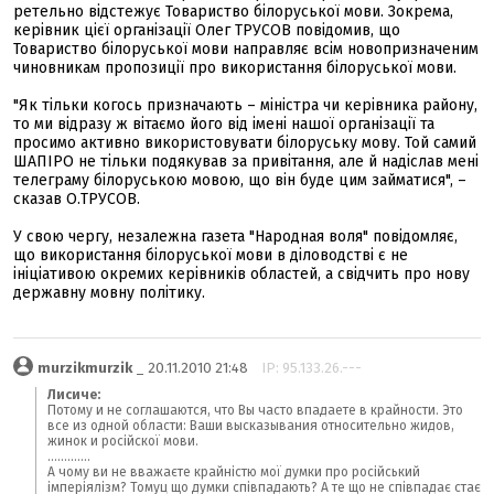
ретельно відстежує Товариство білоруської мови. Зокрема,
керівник цієї організації Олег ТРУСОВ повідомив, що
Товариство білоруської мови направляє всім новопризначеним
чиновникам пропозиції про використання білоруської мови.
"Як тільки когось призначають – міністра чи керівника району,
то ми відразу ж вітаємо його від імені нашої організації та
просимо активно використовувати білоруську мову. Той самий
ШАПІРО не тільки подякував за привітання, але й надіслав мені
телеграму білоруською мовою, що він буде цим займатися", –
сказав О.ТРУСОВ.
У свою чергу, незалежна газета "Народная воля" повідомляє,
що використання білоруської мови в діловодстві є не
ініціативою окремих керівників областей, а свідчить про нову
державну мовну політику.
murzikmurzik
_ 20.11.2010 21:48
IP: 95.133.26.---
Лисиче:
Потому и не соглашаются, что Вы часто впадаете в крайности. Это
все из одной области: Ваши высказывания относительно жидов,
жинок и російскої мови.
.............
А чому ви не вважаєте крайністю мої думки про російський
імперіялізм? Томуц що думки співпадають? А те що не співпадає стає