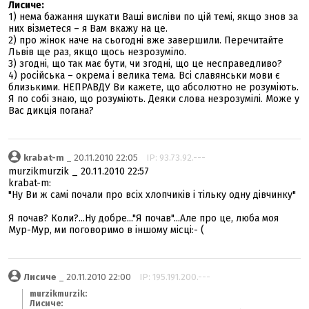
Лисиче:
1) нема бажання шукати Ваші висліви по цій темі, якщо знов за
них візметеся – я Вам вкажу на це.
2) про жінок наче на сьогодні вже завершили. Перечитайте
Львів ще раз, якщо щось незрозуміло.
3) згодні, що так має бути, чи згодні, що це несправедливо?
4) російська – окрема і велика тема. Всі славянськи мови є
близькими. НЕПРАВДУ Ви кажете, що абсолютно не розуміють.
Я по собі знаю, що розуміють. Деяки слова незрозумілі. Може у
Вас дикція погана?
krabat-m
_ 20.11.2010 22:05
IP: 93.73.92.---
murzikmurzik _ 20.11.2010 22:57
krabat-m:
"Ну Ви ж самі почали про всіх хлопчиків і тільку одну дівчинку"
Я почав? Коли?...Ну добре..."Я почав"...Але про це, люба моя
Мур-Мур, ми поговоримо в іншому місці:- (
Лисиче
_ 20.11.2010 22:00
IP: 195.191.200.---
murzikmurzik:
Лисиче: