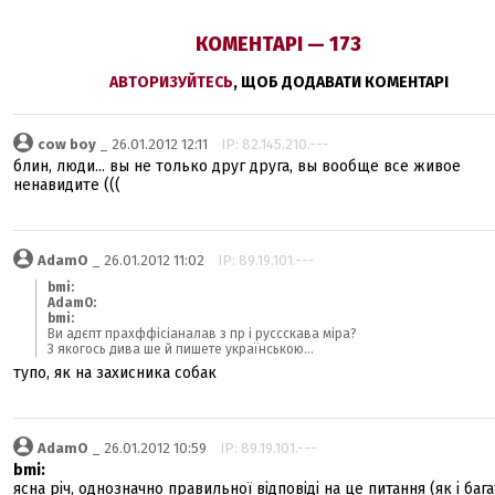
КОМЕНТАРІ — 173
АВТОРИЗУЙТЕСЬ
, ЩОБ ДОДАВАТИ КОМЕНТАРІ
cow boy
_ 26.01.2012 12:11
IP: 82.145.210.---
блин, люди... вы не только друг друга, вы вообще все живое
ненавидите (((
AdamO
_ 26.01.2012 11:02
IP: 89.19.101.---
bmi:
AdamO:
bmi:
Ви адєпт прахффісіаналав з пр і руссскава міра?
З якогось дива ше й пишете українською...
тупо, як на захисника собак
AdamO
_ 26.01.2012 10:59
IP: 89.19.101.---
bmi:
ясна річ, однозначно правильної відповіді на це питання (як і баг