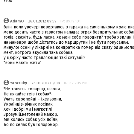
+100
AdamO
_ 26.01.2012 09:59
IP: 89.19.101.---
блін, коли увечері повертаюсь з гаража на самісінькому краю киє
мене досить часто з гавкотом нападає зграя безпритульних соба
голів. скажіть, будь ласка, як мені себе поводити? треба хвилин 
на маневри щоби дістатись до маршрутки і не бути покусаним.
минулої осені у лікарні на кондратюка помер від сказу один мол
мєнт, котрого вкусила така собака.
у цюріху часто трапляюцця такі ситуації?
"вони мають жити"
tarasuk9
_ 26.01.2012 09:38
IP: 62.205.156.---
"Не топчіть, товаріщі, газони,
Не лякайте геїв і собак"-
Учать європейці – Іхельзони,
Українців-вічних посіпак.
Хоч і добрі ми і мягкотілі
Зрозумій,неголений мажор,
Ми колись собак усіх поїли,
Бо по селах був Голодомор.