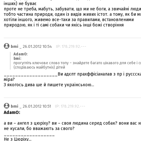
інших) не буває
проте не треба, мабуть, забувати, що ми не боги, а звичайні люди
тобто частина природи, один із видів живих істот. а тому, як би м
хотіли іншого, живемо все-таки за правилами, встановленими
природою, як і ті самі собаки чи якісь інші божі створіння
bmi
_ 26.01.2012 10:54
IP: 178.219.92.---
AdamO:
bmi:
прогугліть ключове слово топу – знайдете багато цікавого для себе і с
(сподіваюсь майбутніх) дітей
___________________Ви адєпт прахффісіаналав з пр і руссск
міра?
З якогось дива ше й пишете українською...
bmi
_ 26.01.2012 10:51
IP: 178.219.92.---
AdamO:
а ви – ангел з цюріху? ви – своя людина серед собак? вони вас н
не кусали, бо вважають за свого?
__________________
Не з Цюріху...