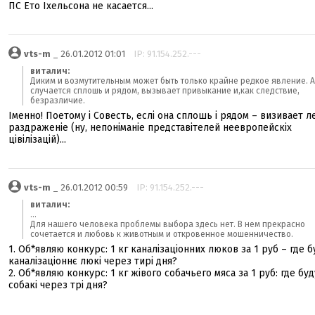
ПС Ето Іхельсона не касается...
vts-m
_ 26.01.2012 01:01
IP: 91.154.252.---
виталич:
Диким и возмутительным может быть только крайне редкое явление. А 
случается сплошь и рядом, вызывает привыкание и,как следствие,
безразличие.
Іменно! Поетому і Совесть, еслі она сплошь і рядом – визивает л
раздраженіе (ну, непоніманіе представітелей неевропейскіх
цівілізацій)...
vts-m
_ 26.01.2012 00:59
IP: 91.154.252.---
виталич:
...
Для нашего человека проблемы выбора здесь нет. В нем прекрасно
сочетается и любовь к животным и откровенное мошенничество.
1. Об*являю конкурс: 1 кг каналізаціонних люков за 1 руб – где б
каналізаціоннє люкі через тирі дня?
2. Об*являю конкурс: 1 кг жівого собачьего мяса за 1 руб: где буд
собакі через трі дня?