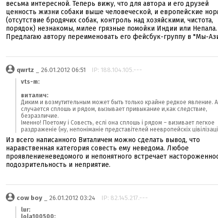
весьма интересной. Теперь вижу, что для автора и его друзей
ценность жизни собаки выше человеческой, и европейские но
(отсутствие бродячих собак, контроль над хозяйскими, чистота,
порядок) незнакомы, милее грязные помойки Индии или Непала.
Предлагаю автору переименовать его фейсбук-группу в "Мы-Ази
qwrtz
_ 26.01.2012 06:51
IP: 188.104.105.---
vts-m:
виталич:
Диким и возмутительным может быть только крайне редкое явление. А 
случается сплошь и рядом, вызывает привыкание и,как следствие,
безразличие.
Іменно! Поетому і Совесть, еслі она сплошь і рядом – визивает легкое
раздраженіе (ну, непоніманіе представітелей неевропейскіх цівілізацій
Из всего написанного Виталичем можно сделать вывод, что
наравственная категория совесть ему неведома. Любое
проявлениеневедомого и непонятного встречает настороженнос
подозрительность и неприятие.
cow boy
_ 26.01.2012 03:24
IP: 82.145.217.---
lur:
lola100500: