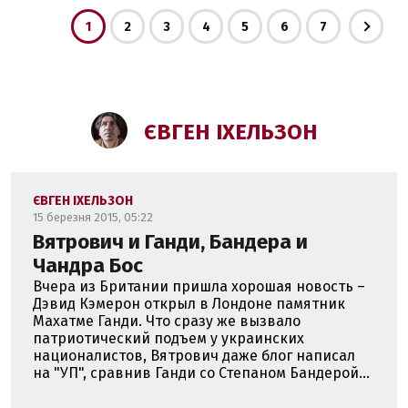
1
2
3
4
5
6
7
ЄВГЕН ІХЕЛЬЗОН
ЄВГЕН ІХЕЛЬЗОН
15 березня 2015, 05:22
Вятрович и Ганди, Бандера и
Чандра Бос
Вчера из Британии пришла хорошая новость –
Дэвид Кэмерон открыл в Лондоне памятник
Махатме Ганди. Что сразу же вызвало
патриотический подъем у украинских
националистов, Вятрович даже блог написал
на "УП", сравнив Ганди со Степаном Бандерой...