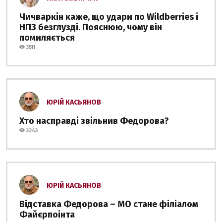
Чичваркін каже, що удари по Wildberries і
НПЗ безглузді. Пояснюю, чому він
помиляється
3511
ЮРІЙ КАСЬЯНОВ
Хто насправді звільнив Федорова?
3243
ЮРІЙ КАСЬЯНОВ
Відставка Федорова – МО стане філіалом
Файєрпоінта