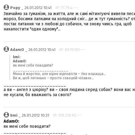
Popy
_ 26.01.2012 10:41
IP: 77.79.4.---
Звичайно за гуманізм, за життя, але ж самі мітингуючі вивели пес
мороз, босими лапками на холодний сніг... де ж тут гуманність? 
постає питання: чи з любові до собачок, чи знову чиясь гра, щоб
накапостити "один одному"...
AdamO
_ 26.01.2012 10:41
IP: 89.19.101.---
bmi:
AdamO:
як мені себе поводити?
_______________________
Мона й жорстко, але вірно відповісти – тіко вєшацца...
Ви ж, шоб легенько – просто совєцкій чілавєк...
_______________________
а ви – ангел з цюріху? ви – своя людина серед собак? вони вас н
не кусали, бо вважають за свого?
bmi
_ 26.01.2012 10:31
IP: 178.219.92.---
AdamO:
як мені себе поводити?
_______________________