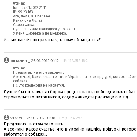
vts-m:
lur _ 25.01.2012 21:11
IP: 99.23.163.-
Ага, лола, а я первее...
Какая она Лола?
Самозванка.
Пусть сначала цюцюцюрку покажет.
У меня шмонька а не цюцюрка.
ё... так насчёт потрахаться, к кому обращаться?
виталич
_ 26.01.2012 01:19
IP: 178.158.189.---
vts-m:
Предлагаю на етом закончіть.
А все-такі, Какое счастье, что в Украіне нашлісь прідуркі, которє забот
собаках...
ПС Ето Іхельсона не касается...
Лучше бы он занялся сбором средств на отлов бездомных собак,
строительство питомников, содержание,стерилизацию и т.д.
vts-m
_ 26.01.2012 01:08
IP: 91.154.252.---
Предлагаю на етом закончіть.
А все-такі, Какое счастье, что в Украіне нашлісь прідуркі, которє
заботятся о собаках...