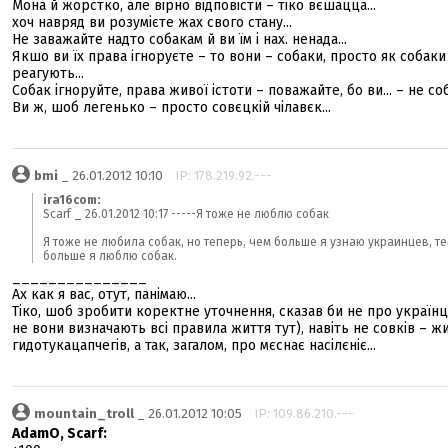
Мона й жорстко, але вірно відповісти – тіко вєшацца...
хоч навряд ви розумієте жах свого стану...
Не заважайте надто собакам й ви їм і нах. ненада...
Якшо ви їх права ігноруєте – то вони – собаки, просто як собаки
реагують...
Собак ігноруйте, права живої істоти – поважайте, бо ви... – не со
Ви ж, шоб легенько – просто совєцкій чілавєк...
bmi
_ 26.01.2012 10:10
IP: 178.219.92.---
ira16com:
Scarf _ 26.01.2012 10:17 -----Я тоже не люблю собак
Я тоже не любила собак, но теперь, чем больше я узнаю украинцев, т
больше я люблю собак.
_______________
Ах как я вас, отут, панімаю...
Тіко, шоб зробити коректне уточнення, сказав би не про українц
не вони визначають всі правила життя тут), навіть не совків – жи
гидотукацапчегів, а так, загалом, про мєснає насілєніє...
mountain_troll
_ 26.01.2012 10:05
IP: 109.86.210.---
AdamO, Scarf: