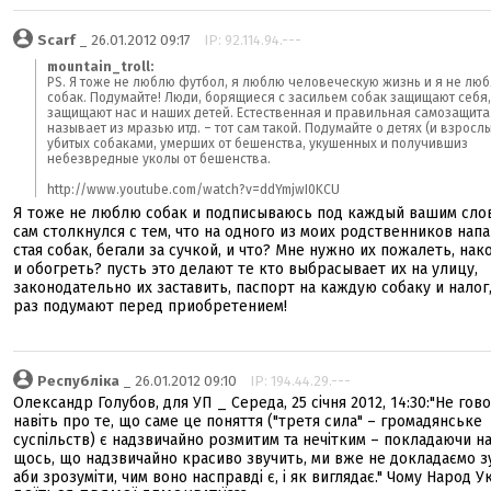
Scarf
_ 26.01.2012 09:17
IP: 92.114.94.---
mountain_troll:
PS. Я тоже не люблю футбол, я люблю человеческую жизнь и я не лю
собак. Подумайте! Люди, борящиеся с засильем собак защищают себя,
защищают нас и наших детей. Естественная и правильная самозащита.
называет из мразью итд. – тот сам такой. Подумайте о детях (и взросл
убитых собаками, умерших от бешенства, укушенных и получившиз
небезвредные уколы от бешенства.
http://www.youtube.com/watch?v=ddYmjwI0KCU
Я тоже не люблю собак и подписываюсь под каждый вашим слов
сам столкнулся с тем, что на одного из моих родственников напа
стая собак, бегали за сучкой, и что? Мне нужно их пожалеть, на
и обогреть? пусть это делают те кто выбрасывает их на улицу,
законодательно их заставить, паспорт на каждую собаку и налог,
раз подумают перед приобретением!
Республіка
_ 26.01.2012 09:10
IP: 194.44.29.---
Олександр Голубов, для УП _ Середа, 25 січня 2012, 14:30:"Не гов
навіть про те, що саме це поняття ("третя сила" – громадянське
суспільств) є надзвичайно розмитим та нечітким – покладаючи на
щось, що надзвичайно красиво звучить, ми вже не докладаємо з
аби зрозуміти, чим воно насправді є, і як виглядає." Чому Народ У