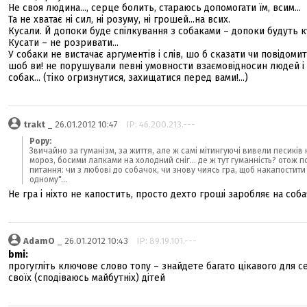
Не своя людина..., серце болить, стараюсь допомогати їм, всим...
Та не хватає ні сил, ні розуму, ні грошей...на всих.
Кусали. Й допоки буде спілкування з собаками – допоки будуть к
Кусати – не розривати...
У собаки не вистачає аргументів і слів, шо б сказати чи повідомит
шоб ви! не порушували певні умовности взаємовідносин людей і
собак... (тіко огризнутися, захищатися перед вами!...)
trakt
_ 26.01.2012 10:47
IP: 46.200.213.---
Popy:
Звичайно за гуманізм, за життя, але ж самі мітингуючі вивели песиків 
мороз, босими лапками на холодний сніг... де ж тут гуманність? отож п
питання: чи з любові до собачок, чи знову чиясь гра, щоб накапостити
одному"...
Не гра і ніхто не капостить, просто дехто гроші заробляє на соба
AdamO
_ 26.01.2012 10:43
IP: 89.19.101.---
bmi:
прогугліть ключове слово топу – знайдете багато цікавого для се
своїх (сподіваюсь майбутніх) дітей