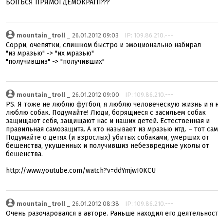
БОЇТЬСЯ ПРЯМОЇ ДЕМОКРАТІЇ???
mountain_troll
_ 26.01.2012 09:03
IP: 109.86.210.---
Сорри, очепятки, слишком быстро и эмоционально набирал
"из мразью" -> "их мразью"
"получившиз" -> "получивших"
mountain_troll
_ 26.01.2012 09:00
IP: 109.86.210.---
PS. Я тоже не люблю футбол, я люблю человеческую жизнь и я 
люблю собак. Подумайте! Люди, борящиеся с засильем собак
защищают себя, защищают нас и наших детей. Естественная и
правильная самозащита. А кто называет из мразью итд. – тот сам
Подумайте о детях (и взрослых) убитых собаками, умерших от
бешенства, укушенных и получившиз небезвредные уколы от
бешенства.
http://www.youtube.com/watch?v=ddYmjwI0KCU
mountain_troll
_ 26.01.2012 08:38
IP: 109.86.210.---
Очень разочаровался в авторе. Раньше находил его деятельнос