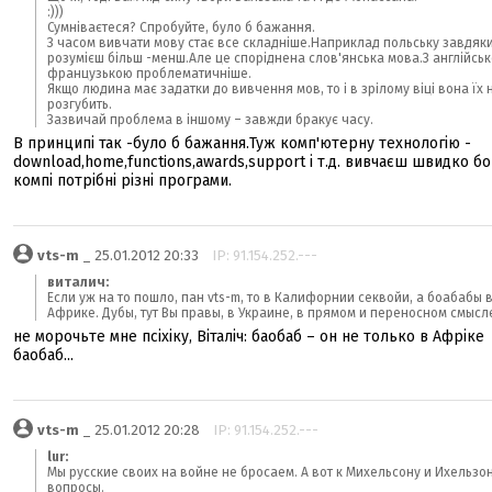
:)))
Сумніваєтеся? Спробуйте, було б бажання.
З часом вивчати мову стає все складніше.Наприклад польську завдяк
розумієш більш -менш.Але це споріднена слов'янська мова.З англійськ
французькою проблематичніше.
Якщо людина має задатки до вивчення мов, то і в зрілому віці вона їх 
розгубить.
Зазвичай проблема в іншому – завжди бракує часу.
В принципі так -було б бажання.Туж комп'ютерну технологію -
download,home,functions,awards,support і т.д. вивчаєш швидко бо
компі потрібні різні програми.
vts-m
_ 25.01.2012 20:33
IP: 91.154.252.---
виталич:
Если уж на то пошло, пан vts-m, то в Калифорнии секвойи, а боабабы 
Африке. Дубы, тут Вы правы, в Украине, в прямом и переносном смысл
не морочьте мне псіхіку, Віталіч: баобаб – он не только в Афріке
баобаб...
vts-m
_ 25.01.2012 20:28
IP: 91.154.252.---
lur:
Мы русские своих на войне не бросаем. А вот к Михельсону и Ихельзон
вопросы.