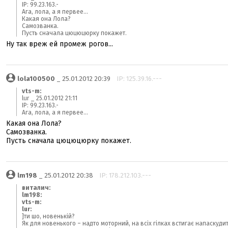
IP: 99.23.163.-
Ага, лола, а я первее...
Какая она Лола?
Самозванка.
Пусть сначала цюцюцюрку покажет.
Ну так вреж ей промеж рогов...
lola100500
_ 25.01.2012 20:39
IP: 125.39.16.---
vts-m:
lur _ 25.01.2012 21:11
IP: 99.23.163.-
Ага, лола, а я первее...
Какая она Лола?
Самозванка.
Пусть сначала цюцюцюрку покажет.
lm198
_ 25.01.2012 20:38
IP: 178.212.103.---
виталич:
lm198:
vts-m:
lur:
]ти шо, новенькій?
Як для новенького – надто моторний, на всіх гілках встигає напаскудит