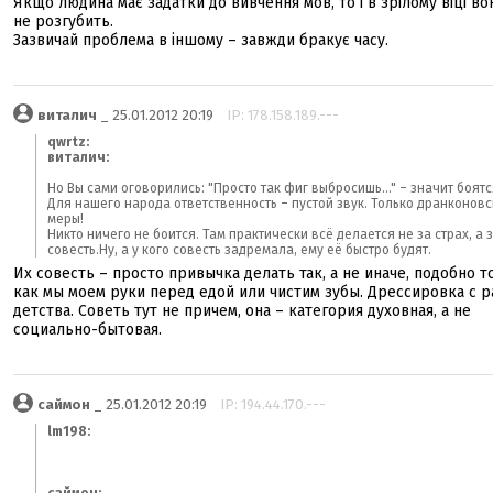
Якщо людина має задатки до вивчення мов, то і в зрілому віці вон
не розгубить.
Зазвичай проблема в іншому – завжди бракує часу.
виталич
_ 25.01.2012 20:19
IP: 178.158.189.---
qwrtz:
виталич:
Но Вы сами оговорились: "Просто так фиг выбросишь..." – значит боятс
Для нашего народа ответственность – пустой звук. Только дранконов
меры!
Никто ничего не боится. Там практически всё делается не за страх, а 
совесть.Ну, а у кого совесть задремала, ему её быстро будят.
Их совесть – просто привычка делать так, а не иначе, подобно т
как мы моем руки перед едой или чистим зубы. Дрессировка с р
детства. Советь тут не причем, она – категория духовная, а не
социально-бытовая.
саймон
_ 25.01.2012 20:19
IP: 194.44.170.---
lm198: