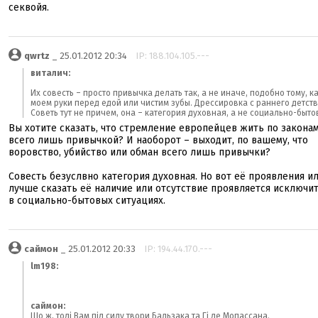
секвойя.
qwrtz
_ 25.01.2012 20:34
IP: 188.104.105.---
виталич:
Их совесть – просто привычка делать так, а не иначе, подобно тому, к
моем руки перед едой или чистим зубы. Дрессировка с раннего детств
Советь тут не причем, она – категория духовная, а не социально-быто
Вы хотите сказать, что стремление европейцев жить по законам
всего лишь привычкой? И наоборот – выходит, по вашему, что
воровство, убийство или обман всего лишь привычки?
Совесть безуслвно категория духовная. Но вот её проявления и
лучше сказать её наличие или отсутствие проявляется исключи
в социально-бытовых ситуациях.
саймон
_ 25.01.2012 20:33
IP: 194.44.170.---
lm198:
саймон:
Що ж, тоді Вам під силу твори Бальзака та Гі де Мопассана.