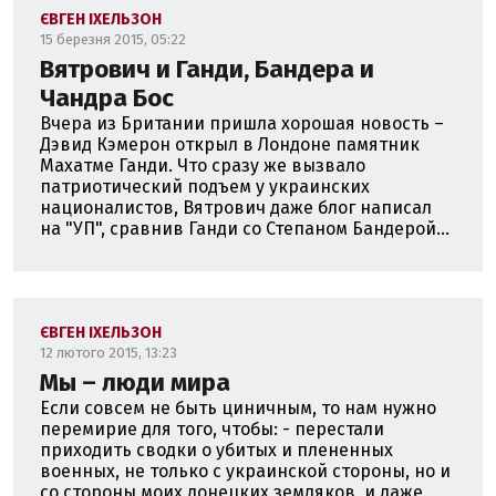
ЄВГЕН ІХЕЛЬЗОН
15 березня 2015, 05:22
Вятрович и Ганди, Бандера и
Чандра Бос
Вчера из Британии пришла хорошая новость –
Дэвид Кэмерон открыл в Лондоне памятник
Махатме Ганди. Что сразу же вызвало
патриотический подъем у украинских
националистов, Вятрович даже блог написал
на "УП", сравнив Ганди со Степаном Бандерой...
ЄВГЕН ІХЕЛЬЗОН
12 лютого 2015, 13:23
Мы – люди мира
Если совсем не быть циничным, то нам нужно
перемирие для того, чтобы: - перестали
приходить сводки о убитых и плененных
военных, не только с украинской стороны, но и
со стороны моих донецких земляков, и даже