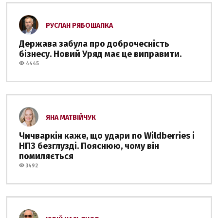
РУСЛАН РЯБОШАПКА
Держава забула про доброчесність
бізнесу. Новий Уряд має це виправити.
4445
ЯНА МАТВІЙЧУК
Чичваркін каже, що удари по Wildberries і
НПЗ безглузді. Пояснюю, чому він
помиляється
3492