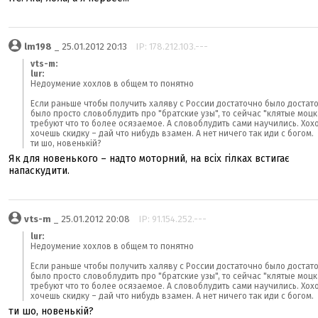
lm198
_ 25.01.2012 20:13
IP: 178.212.103.---
vts-m:
lur:
Недоумение хохлов в общем то понятно
Если раньше чтобы получить халяву с России достаточно было достат
было просто словоблудить про "братские узы", то сейчас "клятые моц
требуют что то более осязаемое. А словоблудить сами научились. Хох
хочешь скидку – дай что нибудь взамен. А нет ничего так иди с богом.
ти шо, новенькій?
Як для новенького – надто моторний, на всіх гілках встигає
напаскудити.
vts-m
_ 25.01.2012 20:08
IP: 91.154.252.---
lur:
Недоумение хохлов в общем то понятно
Если раньше чтобы получить халяву с России достаточно было достат
было просто словоблудить про "братские узы", то сейчас "клятые моц
требуют что то более осязаемое. А словоблудить сами научились. Хох
хочешь скидку – дай что нибудь взамен. А нет ничего так иди с богом.
ти шо, новенькій?