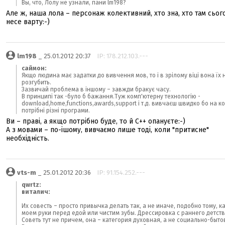
Вы, что, Лолу не узнали, пани lm198?
Але ж, наша лола – персонаж колективний, хто зна, хто там сьог
несе варту:-)
lm198
_ 25.01.2012 20:37
IP: 178.212.103.---
саймон:
Якщо людина має задатки до вивчення мов, то і в зрілому віці вона їх 
розгубить.
Зазвичай проблема в іншому – завжди бракує часу.
В принципі так -було б бажання.Туж комп'ютерну технологію -
download,home,functions,awards,support і т.д. вивчаєш швидко бо на к
потрібні різні програми.
Ви – праві, а якщо потрібно буде, то й С++ опануєте:-)
А з мовами – по-ішому, вивчаємо лише тоді, коли "притисне"
необхідність.
vts-m
_ 25.01.2012 20:36
IP: 91.154.252.---
qwrtz:
виталич:
Их совесть – просто привычка делать так, а не иначе, подобно тому, к
моем руки перед едой или чистим зубы. Дрессировка с раннего детств
Советь тут не причем, она – категория духовная, а не социально-быто