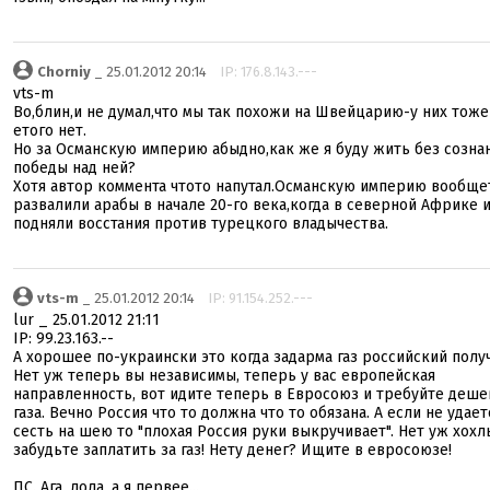
Chorniy
_ 25.01.2012 20:14
IP: 176.8.143.---
vts-m
Во,блин,и не думал,что мы так похожи на Швейцарию-у них тоже
етого нет.
Но за Османскую империю абыдно,как же я буду жить без созна
победы над ней?
Хотя автор коммента чтото напутал.Османскую империю вообще
развалили арабы в начале 20-го века,когда в северной Африке 
подняли восстания против турецкого владычества.
vts-m
_ 25.01.2012 20:14
IP: 91.154.252.---
lur _ 25.01.2012 21:11
IP: 99.23.163.--
А хорошее по-украински это когда задарма газ российский получ
Нет уж теперь вы независимы, теперь у вас европейская
направленность, вот идите теперь в Евросоюз и требуйте деше
газа. Вечно Россия что то должна что то обязана. А если не удает
сесть на шею то "плохая Россия руки выкручивает". Нет уж хохл
забудьте заплатить за газ! Нету денег? Ищите в евросоюзе!
ПС. Ага, лола, а я первее...