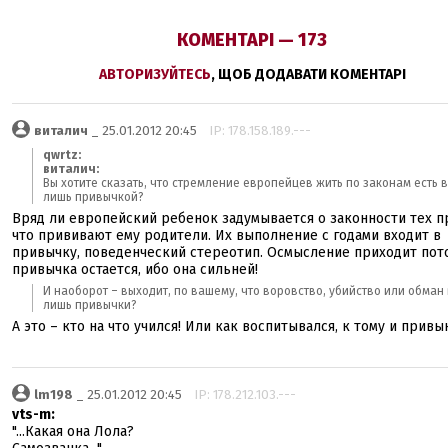
КОМЕНТАРІ — 173
АВТОРИЗУЙТЕСЬ
, ЩОБ ДОДАВАТИ КОМЕНТАРІ
виталич
_ 25.01.2012 20:45
IP: 178.158.189.---
qwrtz:
виталич:
Вы хотите сказать, что стремление европейцев жить по законам есть 
лишь привычкой?
Вряд ли европейский ребенок задумывается о законности тех п
что прививают ему родители. Их выполнение с годами входит в
привычку, поведенческий стереотип. Осмысление приходит пото
привычка остается, ибо она сильней!
И наоборот – выходит, по вашему, что воровство, убийство или обман
лишь привычки?
А это – кто на что учился! Или как воспитывался, к тому и привы
lm198
_ 25.01.2012 20:45
IP: 178.212.103.---
vts-m:
"...Какая она Лола?