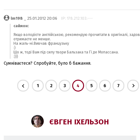
lm198
_ 25.01.2012 20:06
IP: 178.212.103.---
саймон:
Якщо володієте англійською, рекомендую прочитати в оригіналі, задо
отримаєте не менше.
На жаль-ні.Вивчав французьку
:)
Що ж, тоді Вам під силу твори Бальзака та Гі де Мопассана.
:)))
Сумніваєтеся? Спробуйте, було б бажання.
1
2
3
4
5
6
7
ЄВГЕН ІХЕЛЬЗОН