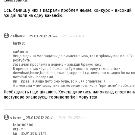
Самозванка..."
Ось, бачиш, у них з кадрами проблем немає, конкурс – високий.
Аж дві лоли на одну вакансію.
саймон
_ 25.01.2012 20:44
IP: 194.44.170.---
lm198:
саймон:
Якщо людина має задатки до вивчення мов, то і в зрілому віці вона їх 
розгубить.
Зазвичай проблема в іншому – завжди бракує часу.
В принципі так -було б бажання.Туж комп'ютерну технологію -
download,home,functions,awards,support і т.д. вивчаєш швидко бо на к
потрібні різні програми.
Ви – праві, а якщо потрібно буде, то й С++ опануєте:-)
А з мовами – по-ішому, вивчаємо лише тоді, коли "притисне" необхідні
Необхідність і ще цікавість.Хочеш дивитись наприклад спорткан
поступово опановуєш термінологію і мову теж.
vts-m
_ 25.01.2012 20:41
IP: 91.154.252.---
lola100500:
vts-m:
lur _ 25.01.2012 21:11