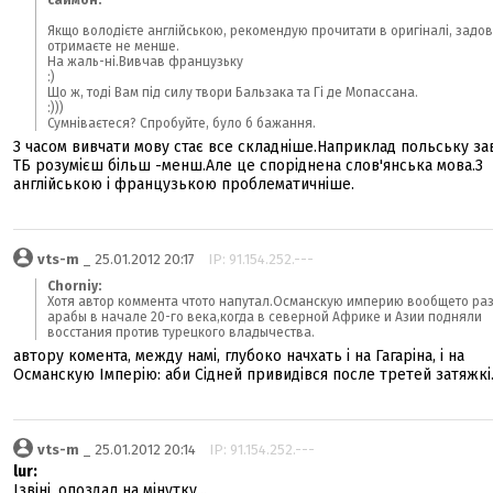
саймон:
Якщо володієте англійською, рекомендую прочитати в оригіналі, задо
отримаєте не менше.
На жаль-ні.Вивчав французьку
:)
Що ж, тоді Вам під силу твори Бальзака та Гі де Мопассана.
:)))
Сумніваєтеся? Спробуйте, було б бажання.
З часом вивчати мову стає все складніше.Наприклад польську за
ТБ розумієш більш -менш.Але це споріднена слов'янська мова.З
англійською і французькою проблематичніше.
vts-m
_ 25.01.2012 20:17
IP: 91.154.252.---
Chorniy:
Хотя автор коммента чтото напутал.Османскую империю вообщето ра
арабы в начале 20-го века,когда в северной Африке и Азии подняли
восстания против турецкого владычества.
автору комента, между намі, глубоко начхать і на Гагаріна, і на
Османскую Імперію: аби Сідней привидівся после третей затяжкі.
vts-m
_ 25.01.2012 20:14
IP: 91.154.252.---
lur:
Ізвіні, опоздал на мінутку...