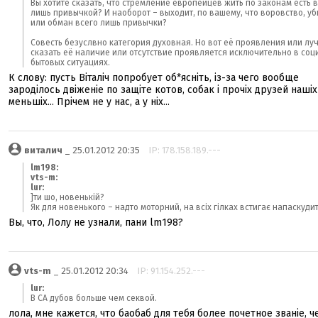
Вы хотите сказать, что стремление европейцев жить по законам есть 
лишь привычкой? И наоборот – выходит, по вашему, что воровство, у
или обман всего лишь привычки?
Совесть безуслвно категория духовная. Но вот её проявления или лу
сказать её наличие или отсутствие проявляется исключительно в соц
бытовых ситуациях.
К слову: пусть Віталіч попробует об*ясніть, із-за чего вообще
зароділось двіженіе по защіте котов, собак і прочіх друзей нашіх
меньшіх... Прічем не у нас, а у ніх...
виталич
_ 25.01.2012 20:35
IP: 178.158.189.---
lm198:
vts-m:
lur:
]ти шо, новенькій?
Як для новенького – надто моторний, на всіх гілках встигає напаскудит
Вы, что, Лолу не узнали, пани lm198?
vts-m
_ 25.01.2012 20:34
IP: 91.154.252.---
lur:
В СА дубов больше чем секвой.
лола, мне кажется, что баобаб для тебя более почетное званіе, ч