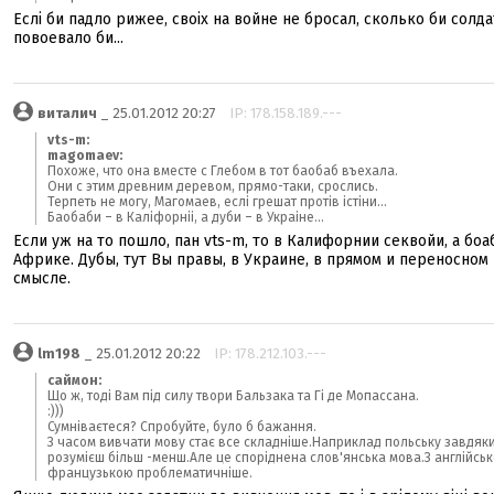
Еслі би падло рижее, своіх на войне не бросал, сколько би солд
повоевало би...
виталич
_ 25.01.2012 20:27
IP: 178.158.189.---
vts-m:
magomaev:
Похоже, что она вместе с Глебом в тот баобаб въехала.
Они с этим древним деревом, прямо-таки, срослись.
Терпеть не могу, Магомаев, еслі грешат протів істіни...
Баобаби – в Каліфорніі, а дуби – в Украіне...
Если уж на то пошло, пан vts-m, то в Калифорнии секвойи, а боа
Африке. Дубы, тут Вы правы, в Украине, в прямом и переносном
смысле.
lm198
_ 25.01.2012 20:22
IP: 178.212.103.---
саймон:
Що ж, тоді Вам під силу твори Бальзака та Гі де Мопассана.
:)))
Сумніваєтеся? Спробуйте, було б бажання.
З часом вивчати мову стає все складніше.Наприклад польську завдяк
розумієш більш -менш.Але це споріднена слов'янська мова.З англійськ
французькою проблематичніше.