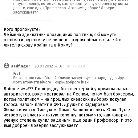
пятую колонну, потому что, как говорят, ученую степень купил за
деньги, еще один Проффесор. И это имя доброе? Доверия
заслуживает?
__________________
Кого пропонуєте?
Де імена адекватних опозиційних політиків, які можуть
отримати підтримку не лише в західних областях, але й в
жителів сходу країни та в Криму?
Badfinger
_ 30.01.2012 14:07
IP: 94.23.8.---
Fist:
Вважаю, що саме Віталій Кличко заслуговує на народну довіру.
Йому втрачати нічого – окрім доброго імені.
Доброе имя??? По порядку: был шестеркой у криминальных
авторитетов, рэкетирствовал на Лесном, потом был боксером,
потом политиком – на прошлых киевских выборах покупал
голоса. Налоги платит в ФРГ. Дружит с Кадыровым.
Финансируется Пинчуком. Помог Банковой слить Юлю. Путает
четвертую власть и пятую колонну, потому что, как говорят,
ученую степень купил за деньги, еще один Проффесор. И это
имя доброе? Доверия заслуживает?