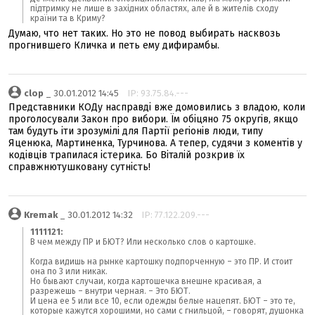
підтримку не лише в західних областях, але й в жителів сходу
країни та в Криму?
Думаю, что нет таких. Но это не повод выбирать насквозь
прогнившего Кличка и петь ему дифирамбы.
clop
_ 30.01.2012 14:45
IP: 93.75.84.---
Представники КОДу насправді вже домовились з владою, коли
проголосували Закон про вибори. Їм обіцяно 75 округів, якщо
там будуть іти зрозумілі для Партії регіонів люди, типу
Яценюка, Мартиненка, Турчинова. А тепер, судячи з коментів у
кодівців трапилася істерика. Бо Віталій розкрив їх
справжнютушковану сутність!
Kremak
_ 30.01.2012 14:32
IP: 77.122.209.---
1111121:
В чем между ПР и БЮТ? Или несколько слов о картошке.
Когда видишь на рынке картошку подпорченную – это ПР. И стоит
она по 3 или никак.
Но бывают случаи, когда картошечка внешне красивая, а
разрежешь – внутри черная. – Это БЮТ.
И цена ее 5 или все 10, если одежды белые нацепят. БЮТ – это те,
которые кажутся хорошими, но сами с гнильцой, – говорят, душонка