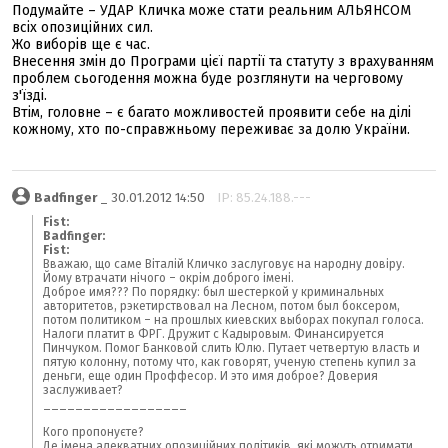
Подумайте – УДАР Кличка може стати реальним АЛЬЯНСОМ
всіх опозиційних сил.
Жо виборів ще є час.
Внесення змін до Програми цієї партії та статуту з врахуванням
проблем сьогодення можна буде розглянути на черговому
з'їзді.
Втім, головне – є багато можливостей проявити себе на ділі
кожному, хто по-справжньому переживає за долю України.
Badfinger
_ 30.01.2012 14:50
IP: 85.24.188.---
Fist:
Badfinger:
Fist:
Вважаю, що саме Віталій Кличко заслуговує на народну довіру.
Йому втрачати нічого – окрім доброго імені.
Доброе имя??? По порядку: был шестеркой у криминальных
авторитетов, рэкетирствовал на Лесном, потом был боксером,
потом политиком – на прошлых киевских выборах покупал голоса.
Налоги платит в ФРГ. Дружит с Кадыровым. Финансируется
Пинчуком. Помог Банковой слить Юлю. Путает четвертую власть и
пятую колонну, потому что, как говорят, ученую степень купил за
деньги, еще один Проффесор. И это имя доброе? Доверия
заслуживает?
__________________
Кого пропонуєте?
Де імена адекватних опозиційних політиків, які можуть отримати