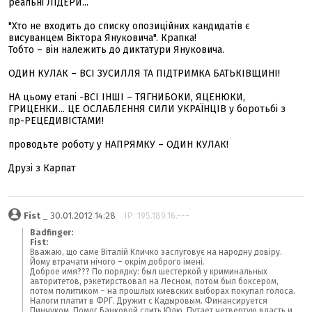
реальні ЛІДЕРИ...
"Хто не входить до списку опозиційних кандидатів є
висуванцем Віктора Януковича". Крапка!
Тобто – він належить до диктатури Януковича.
ОДИН КУЛАК – ВСІ ЗУСИЛЛЯ ТА ПІДТРИМКА БАТЬКІВЩИНІ!
НА цьому етапі -ВСІ ІНШІ – ТЯГНИБОКИ, ЯЦЕНЮКИ,
ГРИЦЕНКИ... ЦЕ ОСЛАБЛЕННЯ СИЛИ УКРАЇНЦІВ у боротьбі з
пр-РЕЦЕДИВІСТАМИ!
проводьте роботу у НАПРЯМКУ – ОДИН КУЛАК!
Друзі з Карпат
Fist
_ 30.01.2012 14:28
IP: 195.189.16.---
Badfinger:
Fist:
Вважаю, що саме Віталій Кличко заслуговує на народну довіру.
Йому втрачати нічого – окрім доброго імені.
Доброе имя??? По порядку: был шестеркой у криминальных
авторитетов, рэкетирствовал на Лесном, потом был боксером,
потом политиком – на прошлых киевских выборах покупал голоса.
Налоги платит в ФРГ. Дружит с Кадыровым. Финансируется
Пинчуком. Помог Банковой слить Юлю. Путает четвертую власть и