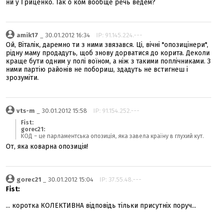
ни у Гриценко. Так о ком вообще речь ведём?
amik17
_ 30.01.2012 16:34
IP: 91.145.224.---
Ой, Віталік, даремно ти з ними звязався. Ці, вічні "опозицінери",
рідну маму продадуть, щоб знову дорватися до корита. Деколи
краще бути одним у полі воїном, а ніж з такими поплічниками. З
ними партію районів не побориш, здадуть не встигнеш і
зрозуміти.
vts-m
_ 30.01.2012 15:58
IP: 91.154.252.---
Fist:
gorec21:
КОД – це парламентська опозиція, яка завела країну в глухий кут.
От, яка коварна опозиція!
gorec21
_ 30.01.2012 15:04
IP: 37.55.48.---
Fist:
... коротка КОЛЕКТИВНА відповідь тільки присутніх поруч...