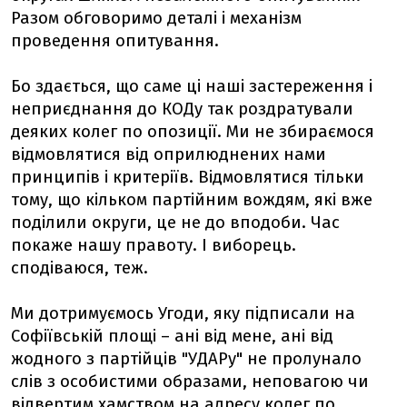
Разом обговоримо деталі і механізм
проведення опитування.
Бо здається, що саме ці наші застереження і
неприєднання до КОДу так роздратували
деяких колег по опозиції. Ми не збираємося
відмовлятися від оприлюднених нами
принципів і критеріїв. Відмовлятися тільки
тому, що кільком партійним вождям, які вже
поділили округи, це не до вподоби. Час
покаже нашу правоту. І виборець.
сподіваюся, теж.
Ми дотримуємось Угоди, яку підписали на
Софіївській площі – ані від мене, ані від
жодного з партійців "УДАРу" не пролунало
слів з особистими образами, неповагою чи
відвертим хамством на адресу колег по