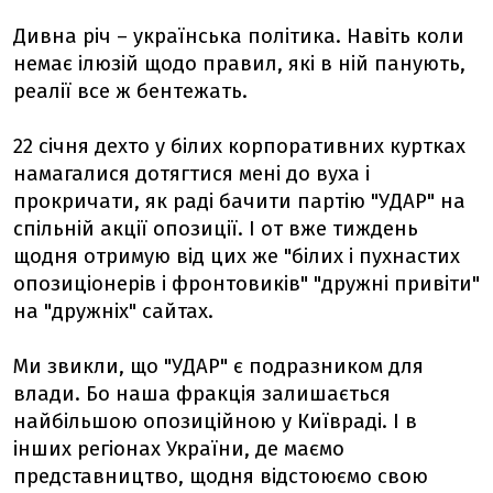
Дивна річ – українська політика. Навіть коли
немає ілюзій щодо правил, які в ній панують,
реалії все ж бентежать.
22 січня дехто у білих корпоративних куртках
намагалися дотягтися мені до вуха і
прокричати, як раді бачити партію "УДАР" на
спільній акції опозиції. І от вже тиждень
щодня отримую від цих же "білих і пухнастих
опозиціонерів і фронтовиків" "дружні привіти"
на "дружніх" сайтах.
Ми звикли, що "УДАР" є подразником для
влади. Бо наша фракція залишається
найбільшою опозиційною у Київраді. І в
інших регіонах України, де маємо
представництво, щодня відстоюємо свою