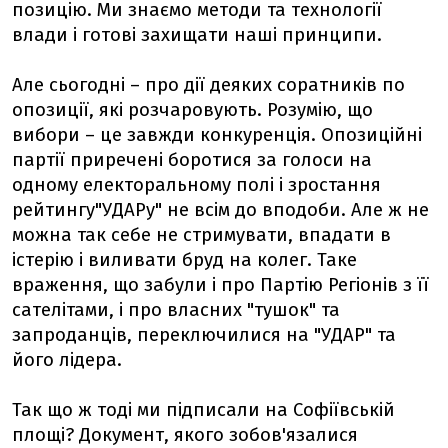
позицію. Ми знаємо методи та технології
влади і готові захищати наші принципи.
Але сьогодні – про дії деяких соратників по
опозиції, які розчаровують. Розумію, що
вибори – це завжди конкуренція. Опозиційні
партії приречені боротися за голоси на
одному електоральному полі і зростання
рейтингу"УДАРу" не всім до вподоби. Але ж не
можна так себе не стримувати, впадати в
істерію і виливати бруд на колег. Таке
враження, що забули і про Партію Регіонів з її
сателітами, і про власних "тушок" та
запроданців, переключилися на "УДАР" та
його лідера.
Так що ж тоді ми підписали на Софіївській
площі? Документ, якого зобов'язалися