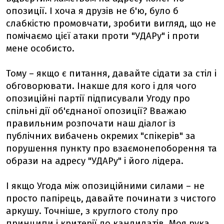
опозиції. І хоча я друзів не б'ю, було б
слабкістю промовчати, зробити вигляд, що не
помічаємо цієї атаки проти "УДАРу" і проти
мене особисто.
Тому – якщо є питання, давайте сідати за стіл і
обговорювати. Інакше для кого і для чого
опозиційні партії підписували Угоду про
спільні дії об'єднаної опозиції? Вважаю
правильним розпочати наш діалог із
публічних вибачень окремих "спікерів" за
порушення пункту про взаємонепоборення та
образи на адресу "УДАРу" і його лідера.
І якщо Угода між опозиційними силами – не
просто папірець, давайте починати з чистого
аркушу. Точніше, з круглого столу про
принципи і критерії до кандидатів. Моя рука