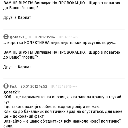
ВАМ НЕ ВІРЯТЬ! Виглядає НА ПРОВОКАЦІЮ... Щиро з повагою
до Вашої "позиції"...
Друзі з Карпат
gorec21
_ 30.01.2012 15:04
IP: 37.55.48.---
... коротка КОЛЕКТИВНА відповідь тільки присутніх поруч...
ВАМ НЕ ВІРЯТЬ! Виглядає НА ПРОВОКАЦІЮ... Щиро з повагою
до Вашої "позиції"...
Друзі з Карпат
Fist
_ 30.01.2012 14:52
IP: 195.189.16.---
gorec21:
КОД – це парламентська опозиція, яка завела країну в глухий
кут.
І до такої опозиції особисто жодної довіри не маю.
Кличко до банальних політичних зрад на опуститься. Для мене
це – доконаний факт!
Визнаймо – є шанс об'єднатися всім навколо нової політичної
сили.