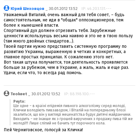
Юрий Шеховцов
_ 30.01.2012 13:52
IP: 46.203.131.---
Уважаемый Виталий, очень важный для тебя совет, – будь
самостоятельным, не иди в "общак" оппозиционеров, тем
более к нынешней власти.
Спортивный дух должен отрезвить тебя. Зарубежные
ценности используешь весьма наивно и это не в твою пользу
(там много двойных стандартов...).
Твоей партии нужно представить системную программу по
развитию Украины, выраженную в четких и конкретных, а
главное простых принципах. К сожалению этого нет.
Вот такая штука получается, тоя деятельность проявляется
больше за рубежом, чем в Украине, а жаль, жаль и еще раз.
Удачи, если что, то всегда рад помочь.
Teokeet
_ 30.01.2012 13:52
IP: 88.198.100.---
Peyto:
Ще одне – в країні епідемія пивного алкоголізму серед молоді,
Клички володіють пивзаводом, і Віталій на попередньому блозі
хвалиться, що він у вигляді меценатства будує дитячі майданчики.
Виходить – не інакше як з грошей виручених з продажу пива тій же
молоді!!! Лише сліпий не бачить тут порочного кола.
Пей Черниговское, голосуй за Кличка!