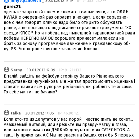
Juriy Apanovich
_ 30.01.2012 17:19
IP: 94.153.123.---
gorec21:
оденьте защитный шлем и снимите темные очки, а то ОДИН
КУЛАК е очередной раз оправит в нокаут. а если серьезно-
все о чем говорит Кличко надо было открыто обсуждать
ранее, а не посвящать подписание серьезного документа "ХХ
съезду КПСС ". Но и победа над нынешней тиранократией ради
победы НЕРЕГИОНАЛОВ хорошего принесет мало,если не
брать за основу программное движение к гражданскому об-
ву. P.S. Это первое внятное заявление Кличко.
Sarny
_ 30.01.2012 17:09
IP: 91.211.132.---
Віталій, зайдіть на фейсбук сторінку Вашого Рівненського
представника Чугуннікова. Він же там просто мочить Яценюка і
ставить лайки всім рупорам регіоналів, які роблять те ж саме.
То себе ми тут не бачимо?
talka
_ 30.01.2012 17:05
IP: 46.98.12.---
Если кто-то из депутатов у нас порой... честно жить не хочет...
Уважаемый Виталий, или врежьте им правду-матку в глаза,
или назовите нам этих ДЭЯКЫХ депутатов и их САТЕЛИТОВ. А
так... Ну прямо как А.С.Мы не знаем ни Ваших хотя бы 5 первых