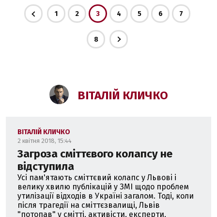
1
2
3
4
5
6
7
8
ВІТАЛІЙ КЛИЧКО
ВІТАЛІЙ КЛИЧКО
2 квітня 2018, 15:44
Загроза сміттєвого колапсу не
відступила
Усі пам'ятають сміттєвий колапс у Львові і
велику хвилю публікацій у ЗМІ щодо проблем
утилізації відходів в Україні загалом. Тоді, коли
після трагедії на сміттєзвалищі, Львів
"потопав" у смітті, активісти, експерти,