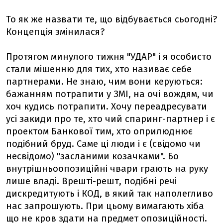
То як же назвати те, що відбувається сьогодні?
Концепція змінилася?
Протягом минулого тижня "УДАР" і я особисто
стали мішенню для тих, хто називає себе
партнерами. Не знаю, чим вони керуються:
бажанням потрапити у ЗМІ, на очі вождям, чи
хоч кудись потрапити. Хочу переадресувати
усі закиди про те, хто чий спаринг-партнер і є
проектом Банкової тим, хто оприлюднює
подібний бруд. Саме ці люди і є (свідомо чи
несвідомо) "засланими козачками". Бо
внутрішньоопозиційні чвари грають на руку
лише владі. Врешті-решт, подібні речі
дискредитують і КОД, в який так наполегливо
нас запрошують. При цьому вимагають хіба
що не кров здати на предмет опозиційності.