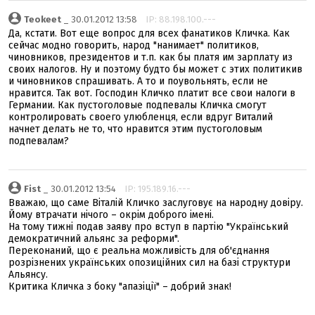
Teokeet
_ 30.01.2012 13:58
IP: 88.198.100.---
Да, кстати. Вот еще вопрос для всех фанатиков Кличка. Как
сейчас модно говорить, народ "нанимает" политиков,
чиновников, президентов и т.п. как бы платя им зарплату из
своих налогов. Ну и поэтому будто бы может с этих политикив
и чиновников спрашивать. А то и поувольнять, если не
нравится. Так вот. Господин Кличко платит все свои налоги в
Германии. Как пустоголовые подпевалы Кличка смогут
контролировать своего улюбленця, если вдруг Виталий
начнет делать не то, что нравится этим пустоголовым
подпевалам?
Fist
_ 30.01.2012 13:54
IP: 195.189.16.---
Вважаю, що саме Віталій Кличко заслуговує на народну довіру.
Йому втрачати нічого – окрім доброго імені.
На тому тижні подав заяву про вступ в партію "Український
демократичний альянс за реформи".
Переконаний, що є реальна можливість для об'єднання
розрізнених українських опозиційних сил на базі структури
Альянсу.
Критика Кличка з боку "апазіції" – добрий знак!