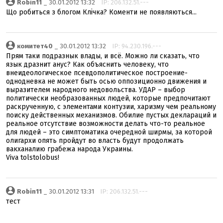
Robin11
_ 30.01.2012 13:32
IP: 206.132.51.---
Що робиться з блогом Клічка? Коменти не появляються...
комитет40
_ 30.01.2012 13:32
IP: 94.230.196.---
Прям таки подразнык влады, и всё. Можно ли сказать, что
язык дразнит анус? Как объяснить человеку, что
внеидеологическое псевдополитическое построение-
однодневка не может быть осью оппозиционно движения и
выразителем народного недовольства. УДАР – выбор
политически необразованных людей, которые предпочитают
раскрученную, с элементами контузии, харизму чем реальному
поиску действенных механизмов. Обилие пустых деклараций и
реальное отсутствие возможности делать что-то реальное
для людей – это симптоматика очередной ширмы, за которой
олигархи опять пройдут во власть будут продолжать
вакханалию грабежа народа Украины.
Viva tolstolobus!
Robin11
_ 30.01.2012 13:31
IP: 206.132.51.---
тест