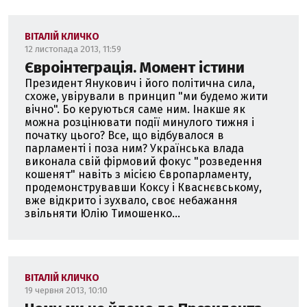
ВІТАЛІЙ КЛИЧКО
12 листопада 2013, 11:59
Євроінтеграція. Момент істини
Президент Янукович і його політична сила,
схоже, увірували в принцип "ми будемо жити
вічно". Бо керуються саме ним. Інакше як
можна розцінювати події минулого тижня і
початку цього? Все, що відбувалося в
парламенті і поза ним? Українська влада
виконала свій фірмовий фокус "розведення
кошенят" навіть з місією Європарламенту,
продемонструвавши Коксу і Кваснєвському,
вже відкрито і зухвало, своє небажання
звільняти Юлію Тимошенко...
ВІТАЛІЙ КЛИЧКО
19 червня 2013, 10:10