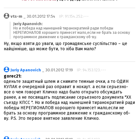
vts-m
_ 30.01.2012 17:54
IP: 91.154.252.---
Juriy Apanovich:
Но и победа над нынешней тиранократией ради победы
НЕРЕГИОНАЛОВ хорошего принесет мало,если не брать за основу
программное движение к гражданскому об-ву.
Ну, якщо взяти до уваги, що громадянське суспільство – це
найцінніше, що може бути, то хіба Вам мало?
Juriy Apanovich
_ 30.01.2012 17:19
IP: 94.153.123.---
gorec21:
оденьте защитный шлем и снимите темные очки, а то ОДИН
КУЛАК е очередной раз оправит в нокаут. а если серьезно-
все о чем говорит Кличко надо было открыто обсуждать
ранее, а не посвящать подписание серьезного документа "ХХ
съезду КПСС ". Но и победа над нынешней тиранократией ради
победы НЕРЕГИОНАЛОВ хорошего принесет мало,если не
брать за основу программное движение к гражданскому об-
ву. P.S. Это первое внятное заявление Кличко.