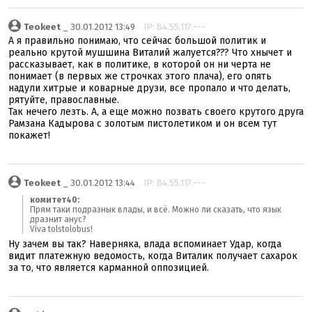
Teokeet
_ 30.01.2012 13:49
IP: 84.55.117.---
А я правильно понимаю, что сейчас большой политик и
реально крутой мушшина Виталий жалуется??? Что хнычет и
рассказывает, как в политике, в которой он ни черта не
понимает (в первых же строчках этого плача), его опять
надули хитрые и коварные друзи, все пропало и что делать,
рятуйте, православные.
Так нечего лезть. А, а еще можно позвать своего крутого друга
Рамзана Кадырова с золотым пистолетиком и он всем тут
покажет!
Teokeet
_ 30.01.2012 13:44
IP: 84.55.117.---
комитет40:
Прям таки подразнык влады, и всё. Можно ли сказать, что язык
дразнит анус?
Viva tolstolobus!
Ну зачем вы так? Наверняка, влада вспоминает Удар, когда
видит платежную ведомость, когда Виталик получает сахарок
за то, что является карманной оппозицией.