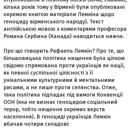
кілька років тому у Вірменії були опубліковані
окремою книгою матеріали Лемкіна щодо
геноциду вірменського народу). Текст
англійською мовою з коментарями професора
Романа Сербина (Канада) наводиться нижче.
Про що говорить Рафаель Лемкін? Про те, що
більшовицька політика нищення була цілком
свідомо спрямована проти українців як нації,
як певної суспільної цілісності з її
унікальними культурними й ментальними
рисами, а не лише проти селянства. Отже,
така політика підпадає під вимоги Конвенції
ООН (яка не визнає геноцидом соціальний
терор, тобто нищення окремих верств
населення). В геноциді українців Лемкін
вбачав чотири складові: