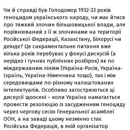
Чи й справді був Голодомор 1932-33 років
геноцидом українського народу, чи має йтися
про тяжкий злочин більшовицької влади, але
порівнюваний з її ж злочинами на території
Російської Федерації, Казахстану, Білорусі чи
деінде? Це сакраментальне питання вже
кілька років перебуває у фокусі дискусій (а
нерідко і гучних публічних розбірок) як по
міждержавним лініям (Україна-Росія, Україна-
Ізраїль, Україна-Німеччина тощо), так і між
середовищами по-різному налаштованих
інтелектуалів. Особливо загострюються ці
дискусії щоосені – коли Україна намагається
провести резолюцію із засудженням геноциду
через чергову сесію Генеральної асамблеї
ООН, а на заваді цьому незмінно стає
Російська Федерація, в якій організатор