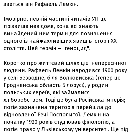
зветься він Рафаель Лемкін.
Імовірно, певній частині читачів УП це
прізвище невідоме, хоча всі знають
винайдений ним термін для позначення
одного із найжахливіших явищ в історії ХХ
століття. Цей термін – "геноцид".
Коротко про життєвий шлях цієї непересічної
людини. Рафаель Лемкін народився 1900 року
у селі Безводне, біля Волковиська (тепер це
Гродненська область Білорусі), у родині
польських євреїв, які займалися
хліборобством. Тоді це була Російська імперія;
потім зазначена територія перейшла до
відновленої Речі Посполитої. Лемкін на
початку 1920 років студіював філологію, а
потім право у Львівському університеті. Ще під