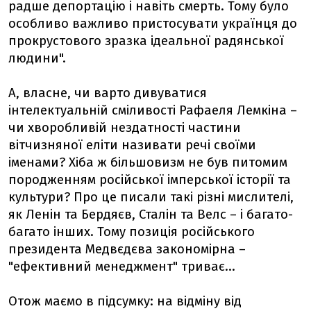
радше депортацію і навіть смерть. Тому було
особливо важливо пристосувати українця до
прокрустового зразка ідеальної радянської
людини".
А, власне, чи варто дивуватися
інтелектуальній сміливості Рафаеля Лемкіна –
чи хворобливій нездатності частини
вітчизняної еліти називати речі своїми
іменами? Хіба ж більшовизм не був питомим
породженням російської імперської історії та
культури? Про це писали такі різні мислителі,
як Ленін та Бердяєв, Сталін та Велс – і багато-
багато інших. Тому позиція російського
президента Медвєдєва закономірна –
"ефективний менеджмент" триває...
Отож маємо в підсумку: на відміну від