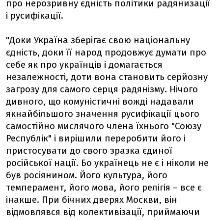
про нерозривну єдність політики радянизації
і русифікації.
"Доки Україна зберігає свою національну
єдність, доки її народ продовжує думати про
себе як про українців і домагається
незалежності, доти вона становить серйозну
загрозу для самого серця радянізму. Нічого
дивного, що комуністичні вожді надавали
якнайбільшого значення русифікації цього
самостійно мислячого члена їхнього "Союзу
Республік" і вирішили переробити його і
пристосувати до свого зразка єдиної
російської нації. Бо українець не є і ніколи не
був росіянином. Його культура, його
темперамент, його мова, його релігія – все є
інакше. При бічних дверях Москви, він
відмовлявся від колективізації, приймаючи