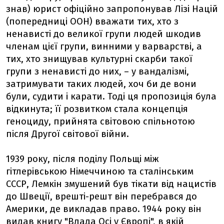
знав) юрист офіційно запропонував Лізі Націй
(попередниці ООН) вважати тих, хто з
ненависті до великої групи людей шкодив
членам цієї групи, винними у варварстві, а
тих, хто знищував культурні скарби такої
групи з ненависті до них, – у вандалізмі,
затримувати таких людей, хоч би де вони
були, судити і карати. Тоді ця пропозиція була
відкинута; її розвитком стала концепція
геноциду, прийнята світовою спільнотою
після Другої світової війни.
1939 року, після поділу Польщі між
гітлерівською Німеччиною та сталінським
СССР, Лемкін змушений був тікати від нацистів
до Швеції, врешті-решт він перебрався до
Америки, де викладав право. 1944 року він
видав книгу "Влада Осі у Європі", в якій