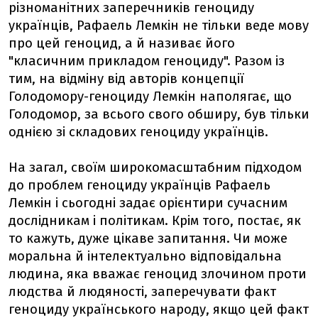
різноманітних заперечників геноциду
українців, Рафаель Лемкін не тільки веде мову
про цей геноцид, а й називає його
"класичним прикладом геноциду". Разом із
тим, на відміну від авторів концепції
Голодомору-геноциду Лемкін наполягає, що
Голодомор, за всього свого обширу, був тільки
однією зі складових геноциду українців.
На загал, своїм широкомасштабним підходом
до проблем геноциду українців Рафаель
Лемкін і сьогодні задає орієнтири сучасним
дослідникам і політикам. Крім того, постає, як
то кажуть, дуже цікаве запитання. Чи може
моральна й інтелектуально відповідальна
людина, яка вважає геноцид злочином проти
людства й людяності, заперечувати факт
геноциду українського народу, якщо цей факт