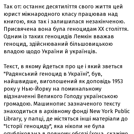
Так от: останнє десятиліття свого життя цей
юрист міжнародного класу працював над
книгою, яка так і залишилася незакінченою.
Присвячена вона була геноцидам ХХ століття.
Одним із таких геноцидів Лемкін вважав
геноцид, здійснюваний більшовицькою
владою щодо України й українців.
Текст, в якому йдеться про це і який зветься
"Радянський геноцид в Україні", був,
найшвидше, виголошений як доповідь 1953
року у Нью-Йорку на поминальному
відзначенні Великого Голоду українською
громадою. Машинопис зазначеного тексту
знаходиться в архівному фонді New York Public
Library, у папці, де містяться інші матеріали до
"Історії геноциду", яка ніколи не була
опублікована в повному обсязі (хоча, скажімо,