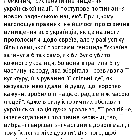
Лемкіним, "систематичне нищення
української нації, її поступове поглинання
новою радянською нацією". При цьому,
наголошує правник, не йшлося про фізичне
винищення всіх українців, як це нацисти
проголосили щодо євреїв, але у разі успіху
більшовицької програми геноциду "Україна
загинула б так само, як би було убито
кожного українця, бо вона втратила б ту
частину народу, яка зберігала і розвивала її
культуру, її вірування, її спільні ідеї, які
керували нею і дали їй душу, що, коротко
кажучи, зробило її нацією, радше ніж масою
людей". Адже в силу історичних обставин
українська нація дуже вразлива, "її релігійне,
інтелектуальне і політичне керівництво, її
вибрані і вирішальні частини є доволі малі, і
тому їх легко ліквідувати". Для того, щоб