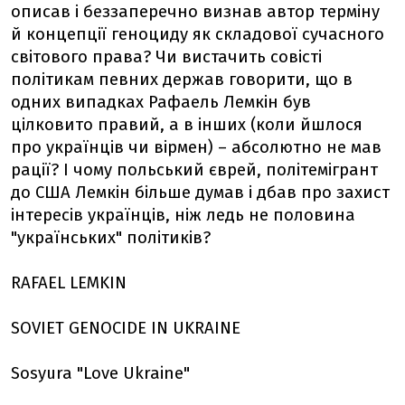
описав і беззаперечно визнав автор терміну
й концепції геноциду як складової сучасного
світового права? Чи вистачить совісті
політикам певних держав говорити, що в
одних випадках Рафаель Лемкін був
цілковито правий, а в інших (коли йшлося
про українців чи вірмен) – абсолютно не мав
рації? І чому польський єврей, політемігрант
до США Лемкін більше думав і дбав про захист
інтересів українців, ніж ледь не половина
"українських" політиків?
RAFAEL LEMKIN
SOVIET GENOCIDE IN UKRAINE
Sosyura "Love Ukraine"