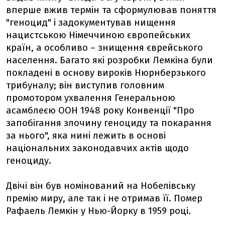
вперше вжив термін та сформулював поняття
"геноцид" і задокументував нищення
нацистською Німеччиною європейських
країн, а особливо – знищення єврейського
населення. Багато які розробки Лемкіна були
покладені в основу вироків Нюрнберзького
трибуналу; він виступив головним
промотором ухвалення Генеральною
асамблеєю ООН 1948 року Конвенції "Про
запобігання злочину геноциду та покарання
за нього", яка нині лежить в основі
національних законодавчих актів щодо
геноциду.
Двічі він був номінований на Нобелівську
премію миру, але так і не отримав її. Помер
Рафаель Лемкін у Нью-Йорку в 1959 році.