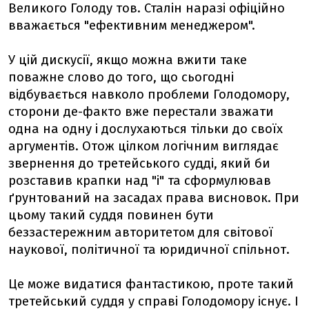
Великого Голоду тов. Сталін наразі офіційно
вважається "ефективним менеджером".
У цій дискусії, якщо можна вжити таке
поважне слово до того, що сьогодні
відбувається навколо проблеми Голодомору,
сторони де-факто вже перестали зважати
одна на одну і дослухаються тільки до своїх
аргументів. Отож цілком логічним виглядає
звернення до третейського судді, який би
розставив крапки над "і" та сформулював
ґрунтований на засадах права висновок. При
цьому такий суддя повинен бути
беззастережним авторитетом для світової
наукової, політичної та юридичної спільнот.
Це може видатися фантастикою, проте такий
третейський суддя у справі Голодомору існує. І