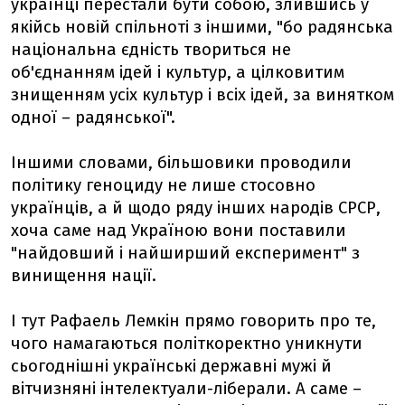
українці перестали бути собою, злившись у
якійсь новій спільноті з іншими, "бо радянська
національна єдність твориться не
об'єднанням ідей і культур, а цілковитим
знищенням усіх культур і всіх ідей, за винятком
одної – радянської".
Іншими словами, більшовики проводили
політику геноциду не лише стосовно
українців, а й щодо ряду інших народів СРСР,
хоча саме над Україною вони поставили
"найдовший і найширший експеримент" з
винищення нації.
І тут Рафаель Лемкін прямо говорить про те,
чого намагаються політкоректно уникнути
сьогоднішні українські державні мужі й
вітчизняні інтелектуали-ліберали. А саме –