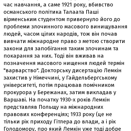
час навчання, а саме 1921 року, вбивство
османського політика Талаата Паші
вірменським студентом привернуло його до
проблеми злочинного масового винищування
людей, часом цілих народів, тож він почав
вивчати міжнародне право з метою створити
закони для запобігання таким злочинам та
покарання за них. Тоді він вживав на
позначення масового нищення людей термін
"варварство". Докторську дисертацію Лемкін
захистив у Німеччині, у Гайдельбергському
університеті, потім працював помічником
прокурора у Бережанах, затим викладав у
Варшаві. На початку 1930-х років Лемкін
представляв Польщу на міжнародних
правових конференціях; 1933 року (це не
тільки рік приходу Гітлера до влади, а і рік
Голодомору, про який Лемкін уже тоді добре