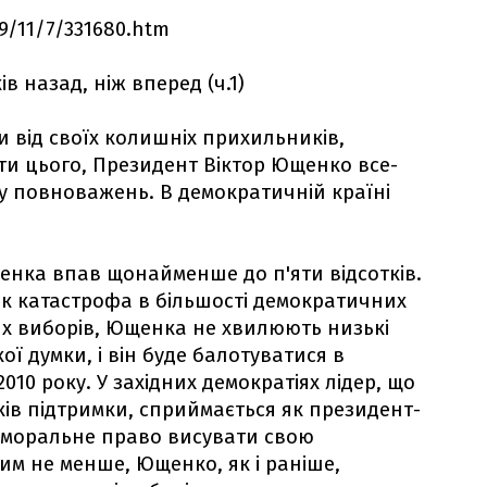
9/11/7/331680.htm
в назад, ніж вперед (ч.1)
 від своїх колишніх прихильників,
ти цього, Президент Віктор Ющенко все-
ну повноважень. В демократичній країні
енка впав щонайменше до п'яти відсотків.
як катастрофа в більшості демократичних
их виборів, Ющенка не хвилюють низькі
ї думки, і він буде балотуватися в
010 року. У західних демократіях лідер, що
ів підтримки, сприймається як президент-
 моральне право висувати свою
им не менше, Ющенко, як і раніше,