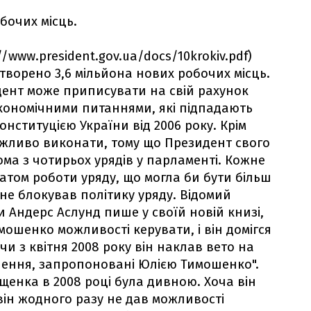
обочих місць.
//www.president.gov.ua/docs/10krokiv.pdf)
ворено 3,6 мільйона нових робочих місць.
дент може приписувати на свій рахунок
економічними питаннями, які підпадають
онституцією України від 2006 року. Крім
ожливо виконати, тому що Президент свого
ома з чотирьох урядів у парламенті. Кожне
ьтатом роботи уряду, що могла би бути більш
е блокував політику уряду. Відомий
и Андерс Аслунд пише у своїй новій книзі,
ошенко можливості керувати, і він домігся
и з квітня 2008 року він наклав вето на
ішення, запропоновані Юлією Тимошенко".
щенка в 2008 році була дивною. Хоча він
він жодного разу не дав можливості