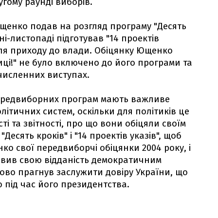
угому раунді виборів.
Ющенко подав на розгляд програму "Десять
ні-листопаді підготував "14 проектів
після приходу до влади. Обіцянку Ющенко
иці!" не було включено до його програми та
х численних виступах.
ередвиборних програм мають важливе
ітичних систем, оскільки для політиків це
ті та звітності, про що вони обіцяли своїм
есять кроків" і "14 проектів указів", щоб
о свої передвиборчі обіцянки 2004 року, і
оявив свою відданість демократичним
о прагнув заслужити довіру України, що
під час його президентства.