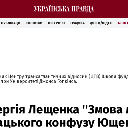
ПУБЛІКАЦІЇ
КОЛОНКИ
ІНТЕРВ'Ю
ГРАФІКА
ФОТО/ВІДЕО
БЛОГ
ник Центру трансатлантичних відносин (ЦТВ) Школи фу
при Університеті Джонса Гопкінса.
ергія Лещенка ''Змова
ацького конфузу Ющен