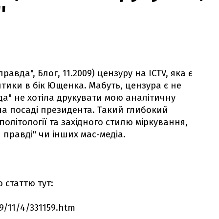
'
авда", Блог, 11.2009) цензуру на ICTV, яка є
тики в бік Ющенка. Мабуть, цензура є не
вда" не хотіла друкувати мою аналітичну
на посаді президента. Такий глибокий
політології та західного стилю міркування,
й правді" чи інших мас-медіа.
 статтю тут:
9/11/4/331159.htm