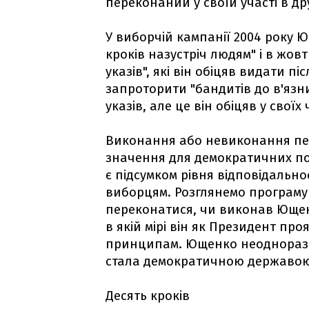
переконаний у своїй участі в др
У виборчій кампанії 2004 року 
кроків назустріч людям" і в жовт
указів", які він обіцяв видати 
запроторити "бандитів до в'язн
указів, але це він обіцяв у свої
Виконання або невиконання п
значення для демократичних пол
є підсумком рівня відповідальнос
виборцям. Розглянемо програму "Д
переконатися, чи виконав Ющенк
в якій мірі він як Президент пр
принципам. Ющенко неодноразов
стала демократичною державою 
Десять кроків