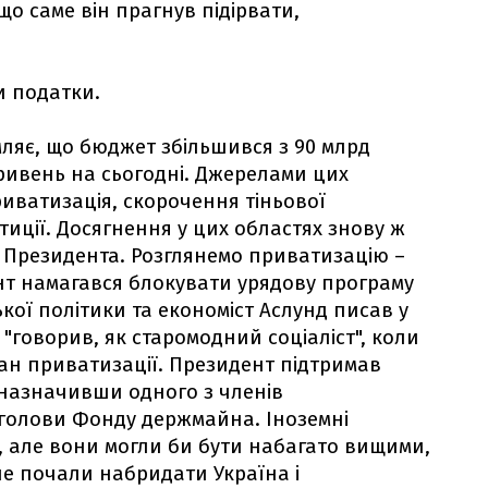
о саме він прагнув підірвати,
и податки.
мляє, що бюджет збільшився з 90 млрд
гривень на сьогодні. Джерелами цих
иватизація, скорочення тіньової
стиції. Досягнення у цих областях знову ж
е Президента. Розглянемо приватизацію –
нт намагався блокувати урядову програму
ької політики та економіст Аслунд писав у
 "говорив, як старомодний соціаліст", коли
ан приватизації. Президент підтримав
 назначивши одного з членів
у голови Фонду держмайна. Іноземні
я, але вони могли би бути набагато вищими,
 не почали набридати Україна і