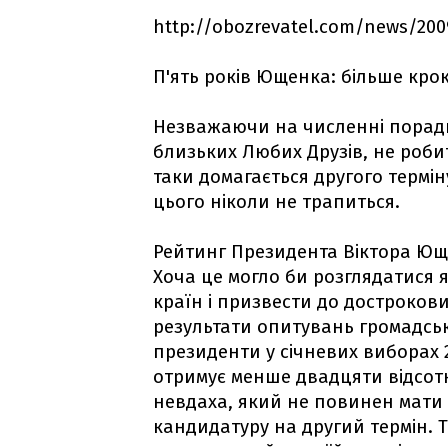
http://obozrevatel.com/news/200
П'ять років Ющенка: більше крокі
Незважаючи на численні поради
близьких Любих Друзів, не роби
таки домагається другого термі
цього ніколи не трапиться.
Рейтинг Президента Віктора Ющ
Хоча це могло би розглядатися 
країн і призвести до достроков
результати опитувань громадсько
президенти у січневих виборах 2
отримує менше двадцяти відсотк
невдаха, який не повинен мати
кандидатуру на другий термін. Т