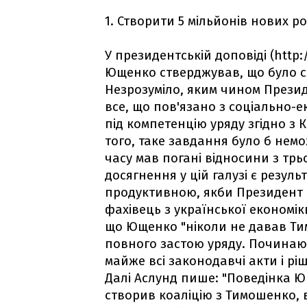
1. Створити 5 мільйонів нових р
У президентській доповіді (http:
Ющенко стверджував, що було ст
Незрозуміло, яким чином Прези
все, що пов'язано з соціально-
під компетенцію уряду згідно з К
того, таке завдання було б нем
часу мав погані відносини з трь
досягнення у цій галузі є резул
продуктивною, якби Президент н
фахівець з української економік
що Ющенко "ніколи не давав Тим
повного застою уряду. Починаюч
майже всі законодавчі акти і р
Далі Аслунд пише: "Поведінка Ю
створив коаліцію з Тимошенко, 