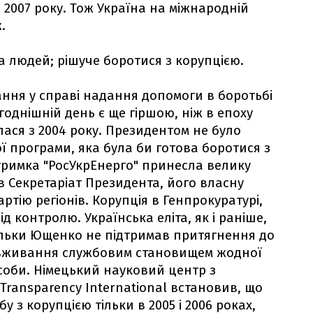
2007 року. Тож Україна на міжнародній
.
 людей; рішуче боротися з корупцією.
ння у справі надання допомоги в боротьбі
огоднішній день є ще гіршою, ніж в епоху
лася з 2004 року. Президентом не було
 програми, яка була би готова боротися з
тримка "РосУкрЕнерго" принесла велику
в Секретаріат Президента, його власну
ртію регіонів. Корупція в Генпрокуратурі,
д контролю. Українська еліта, як і раніше,
ільки Ющенко не підтримав притягнення до
ловживання службовим становищем жодної
соби. Німецький науковий центр з
 Transparency International встановив, що
 з корупцією тільки в 2005 і 2006 роках,