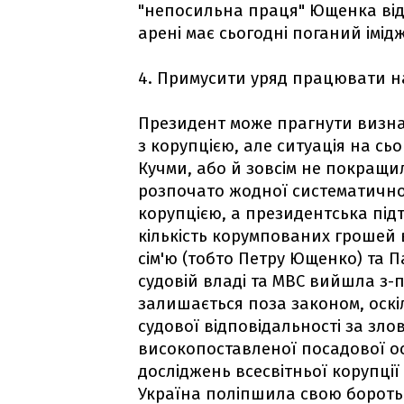
"непосильна праця" Ющенка від 
арені має сьогодні пoганий імідж
4. Примусити уряд працювати на
Президент може прагнути визна
з корупцією, але ситуація на сь
Кучми, або й зовсім не покращи
розпочато жодної систематичної
корупцією, а президентська під
кількість корумпованих грошей 
сім'ю (тобто Петру Ющенко) та Па
судовій владі та МВС вийшла з-пі
залишається поза законом, оск
судової відповідальності за з
високопоставленої посадової о
досліджень всесвітньої корупції
Україна поліпшила свою боротьбу