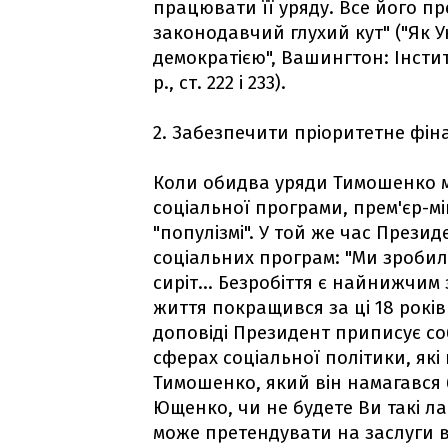
працювати її уряду. Все його п
законодавчий глухий кут" ("Як 
демократією", Вашингтон: Інсти
р., ст. 222 і 233).
2. Забезпечити пріоритетне фін
Коли обидва уряди Тимошенко м
соціальної програми, прем'єр-м
"популізмі". У той же час Прези
соціальних програм: "Ми зробил
сиріт... Безробіття є найнижчим 
життя покращився за ці 18 років "
доповіді Президент приписує со
сферах соціальної політики, які
Тимошенко, який він намагався 
Ющенко, чи не будете Ви такі л
може претендувати на заслуги в 