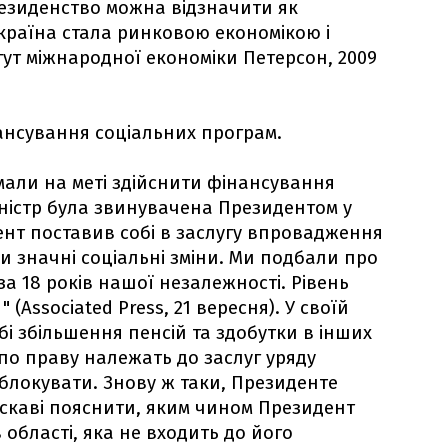
резиденство можна відзначити як
Україна стала ринковою економікою і
тут міжнародної економіки Петерсон, 2009
ансування соціальних програм.
али на меті здійснити фінансування
іністр була звинувачена Президентом у
дент поставив собі в заслугу впровадження
и значні соціальні зміни. Ми подбали про
за 18 років нашої незалежності. Рівень
 (Associated Press, 21 вересня). У своїй
бі збільшення пенсій та здобутки в інших
 по праву належать до заслуг уряду
блокувати. Знову ж таки, Президенте
аскаві пояснити, яким чином Президент
області, яка не входить до його