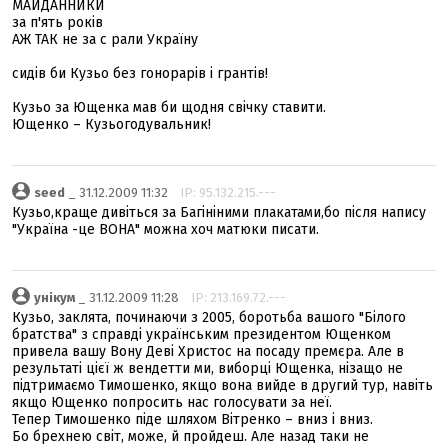
МАЙДАННИКИ
за п'ять років
АЖ ТАК не за с рали Україну
сидів би Кузьо без гонорарів і грантів!
Кузьо за Ющенка мав би щодня свічку ставити.
Ющенко – Кузьогодувальник!
seed
_ 31.12.2009 11:32
IP: 95.132.215.---
Кузьо,краще дивіться за Багініними плакатами,бо після напису
"Україна -це ВОНА" можна хоч матюки писати.
унікум
_ 31.12.2009 11:28
IP: 213.169.72.---
Кузьо, заклята, починаючи з 2005, боротьба вашого "Білого
братства" з справді українським президентом Ющенком
привела вашу Вону Деві Христос на посаду премєра. Але в
результаті цієї ж вендетти ми, виборці Ющенка, нізащо не
підтримаємо Тимошенко, якщо вона вийде в другий тур, навіть
якщо Ющенко попросить нас голосувати за неї.
Тепер Тимошенко піде шляхом Вітренко – вниз і вниз.
Бо брехнею світ, може, й пройдеш. Але назад таки не