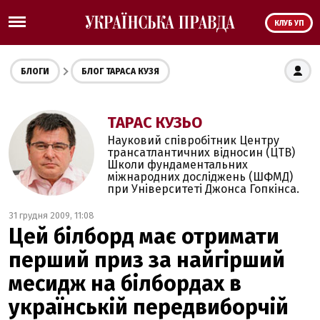
КЛУБ УП
БЛОГИ
БЛОГ ТАРАСА КУЗЯ
ТАРАС КУЗЬО
Науковий співробітник Центру
трансатлантичних відносин (ЦТВ)
Школи фундаментальних
міжнародних досліджень (ШФМД)
при Університеті Джонса Гопкінса.
31 грудня 2009, 11:08
Цей білборд має отримати
перший приз за найгірший
месидж на білбордах в
українській передвиборчій