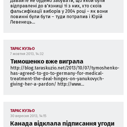
Давайте не будемо забувати, що якби були
відправлені до в'язниці ті з них, хто скоїв
фальсифікації виборів у 2004 році – як вони
повинні були бути – туди потрапив і Юрій
Левенець...
ТАРАС КУЗЬО
7 жовтня 2013, 14:32
Тимошенко вже виграла
http://blog.taraskuzio.net/2013/10/07/tymoshenko-
has-agreed-to-go-to-germany-for-medical-
treatment-the-deal-hinges-on-yanukovych-
giving-her-a-pardon/ http://www...
ТАРАС КУЗЬО
30 вересня 2013, 14:15
Канада відклала підписання угоди