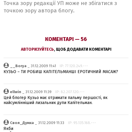
Точка зору редакції УП може не збігатися з
точкою зору автора блогу.
КОМЕНТАРІ — 56
АВТОРИЗУЙТЕСЬ
, ЩОБ ДОДАВАТИ КОМЕНТАРІ
__Borya
_ 31.12.2009 11:41
IP: 77.120.249.---
КУЗЬО – ТИ РОБИШ КАПІТЕЛЬМАНШІ ЕРОТИЧНИЙ МАСАЖ?
ellwin
_ 31.12.2009 11:39
IP: 82.207.120.---
Цей блогер Кузьо має отримати пальму першості, як
найсумлінніший лизальник дупи Капітельман.
Своя_Думка
_ 31.12.2009 11:33
IP: 95.135.168.---
Якби