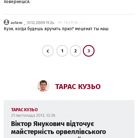
повернешся.
avlem
_ 31.12.2009 11:24
IP: 78.111.16.---
Кузя, когда будешь вручать приз? меценат ты наш
1
2
3
ТАРАС КУЗЬО
ТАРАС КУЗЬО
21 листопада 2013, 12:38
Віктор Янукович відточує
майстерність орвеллівського