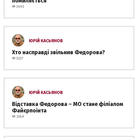
помиляється
3492
ЮРІЙ КАСЬЯНОВ
Хто насправді звільнив Федорова?
3227
ЮРІЙ КАСЬЯНОВ
Відставка Федорова – МО стане філіалом
Файєрпоінта
2369