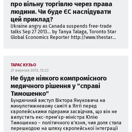
про вільну торгівлю через права
людини. Чи буде ЄС наслідувати
цей приклад?
Ukraine angry as Canada suspends free-trade
talks Sep 27 2013... by Tanya Talaga, Toronto Star
Global Economics Reporter http://www.thestar...
ТАРАС КУЗЬО
27 вересня 2013, 12:23
Не буде ніякого компромісного
медичного рішення у "справі
Тимошенко"
Бундючний виступ Віктора Януковича на
минулотижневому саміті в Ялті перед
європейськими лідерами засвідчив, що він не
випустить екс-прем'єр-міністра Юлію
Тимошенко – політичного в'язня, чия доля стала
перешкодою на шляху європейської інтеграції