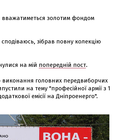
0 вважатиметься золотим фондом
, сподіваюсь, зібрав повну колекцію
кнулися на мій
попередній пост
.
о виконання головних передвиборчих
ипустили на тему "професійної армії з 1
додаткової емісії на Дніпроенерго".