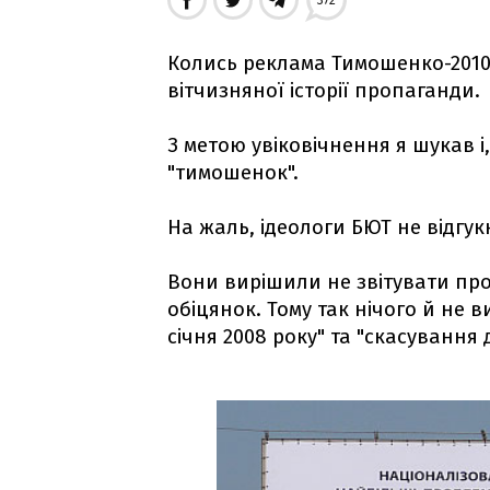
372
Колись реклама Тимошенко-201
вітчизняної історії пропаганди.
З метою увіковічнення я шукав і
"тимошенок".
На жаль, ідеологи БЮТ не відгу
Вони вирішили не звітувати пр
обіцянок. Тому так нічого й не в
січня 2008 року" та "скасування 