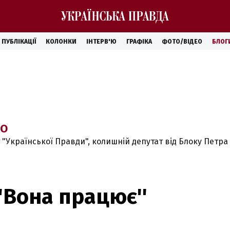
ПУБЛІКАЦІЇ
КОЛОНКИ
ІНТЕРВ'Ю
ГРАФІКА
ФОТО/ВІДЕО
БЛОГ
КО
 "Української Правди", колишній депутат від Блоку Петр
'Вона працює''