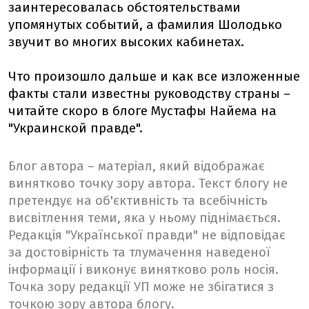
заинтересовалась обстоятельствами
упомянутых событий, а фамилия Шолодько
звучит во многих высоких кабинетах.
Что произошло дальше и как все изложенные
факты стали известны руководству страны –
читайте скоро в блоге Мустафы Найема на
"Украинской правде".
Блог автора – матеріал, який відображає
винятково точку зору автора. Текст блогу не
претендує на об'єктивність та всебічність
висвітлення теми, яка у ньому піднімається.
Редакція "Української правди" не відповідає
за достовірність та тлумачення наведеної
інформації і виконує винятково роль носія.
Точка зору редакції УП може не збігатися з
точкою зору автора блогу.