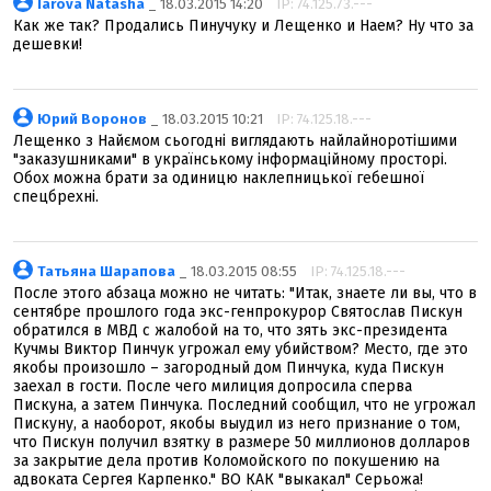
Iarova Natasha
_ 18.03.2015 14:20
IP: 74.125.73.---
Как же так? Продались Пинучуку и Лещенко и Наем? Ну что за
дешевки!
Юрий Воронов
_ 18.03.2015 10:21
IP: 74.125.18.---
Лещенко з Найємом сьогоднi виглядають найлайноротiшими
"заказушниками" в українському iнформацiйному просторi.
Обох можна брати за одиницю наклепницької гебешної
спецбрехнi.
Татьяна Шарапова
_ 18.03.2015 08:55
IP: 74.125.18.---
После этого абзаца можно не читать: "Итак, знаете ли вы, что в
сентябре прошлого года экс-генпрокурор Святослав Пискун
обратился в МВД с жалобой на то, что зять экс-президента
Кучмы Виктор Пинчук угрожал ему убийством? Место, где это
якобы произошло – загородный дом Пинчука, куда Пискун
заехал в гости. После чего милиция допросила сперва
Пискуна, а затем Пинчука. Последний сообщил, что не угрожал
Пискуну, а наоборот, якобы выудил из него признание о том,
что Пискун получил взятку в размере 50 миллионов долларов
за закрытие дела против Коломойского по покушению на
адвоката Сергея Карпенко." ВО КАК "выкакал" Серьожа!