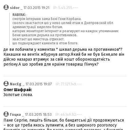
sidor
_ 17.03.2015 19:21
IP: 5.45.255.---
RABFAK:
смотрім інтерьвю зама Бєні Гєни Корбана.
сволоч хвастаєтся шо у нево целий етаж в Днепровской обл
администрації виделен ботам.
каториє мониторят інтернет и реагируют на каждоє упоминаниє
Бени шквалом дерьма на противников.
хвастаєт шо минстець отдихаєт.
шо подверждают каменти в етом блоге.
де ви побачили у коментах " шквал дерьма на противников"?
Какашки на вентік жбурнув автор.Який би не був Бєня,але він
дійсно назараз втримує за свій кошт обороноздатність
регіону.А шо зробив для країни товариш Пінчук?
NacEg
_ 17.03.2015 19:07
IP: 77.121.149.---
Олег Шафрай:
Золотые слова.
Гоцка
_ 17.03.2015 18:53
IP: 46.149.82.---
Пане Сергію, пишіть більше, бо бандитські дії продовжуються
– все це треба якось зупинити, а без широкого розголосу