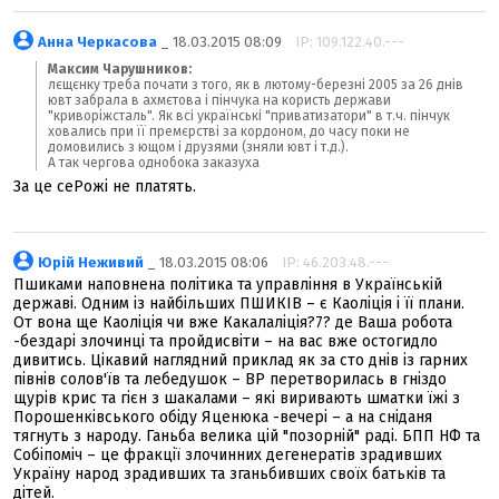
Анна Черкасова
_ 18.03.2015 08:09
IP: 109.122.40.---
Максим Чарушников:
лєщєнку треба почати з того, як в лютому-березні 2005 за 26 днів
ювт забрала в ахмєтова і пінчука на користь держави
"криворіжсталь". Як всі українські "приватизатори" в т.ч. пінчук
ховались при її премєрстві за кордоном, до часу поки не
домовились з ющом і друзями (зняли ювт і т.д.).
А так чергова однобока заказуха
За це сеРожі не платять.
Юрій Неживий
_ 18.03.2015 08:06
IP: 46.203.48.---
Пшиками наповнена політика та управління в Українській
державі. Одним із найбільших ПШИКІВ – є Каоліція і її плани.
От вона ще Каоліція чи вже Какалаліція?7? де Ваша робота
-бездарі злочинці та пройдисвіти – на вас вже остогидло
дивитись. Цікавий наглядний приклад як за сто днів із гарних
півнів солов'їв та лебедушок – ВР перетворилась в гніздо
щурів крис та гієн з шакалами – які виривають шматки їжі з
Порошенківського обіду Яценюка -вечері – а на сніданя
тягнуть з народу. Ганьба велика цій "позорній" раді. БПП НФ та
Собіпоміч – це фракції злочинних дегенератів зрадивших
Україну народ зрадивших та зганьбивших своїх батьків та
дітей.