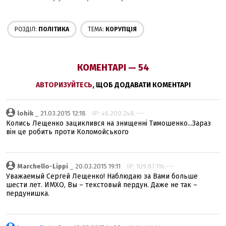
РОЗДІЛ:
ПОЛІТИКА
ТЕМА:
КОРУПЦІЯ
КОМЕНТАРІ — 54
АВТОРИЗУЙТЕСЬ
, ЩОБ ДОДАВАТИ КОМЕНТАРІ
lohik
_ 21.03.2015 12:18
IP: 46.200.248.---
Колись Лещенко зациклився на знищенні Тимошенко...Зараз
він це робить проти Коломойського
Marchello-Lippi
_ 20.03.2015 19:11
IP: 109.87.116.---
Уважаемый Сергей Лещенко! Наблюдаю за Вами больше
шести лет. ИМХО, Вы – текстовый пердун. Даже не так –
пердунишка.