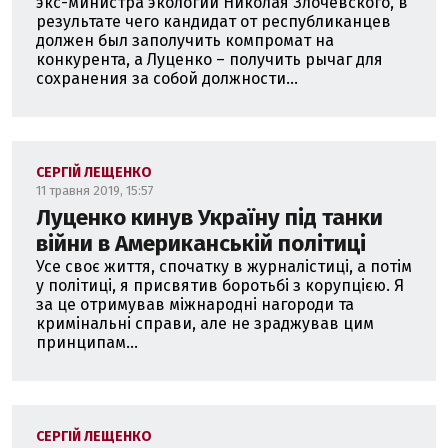
экс-министра экологии Николая Злочевского, в
результате чего кандидат от республиканцев
должен был заполучить компромат на
конкурента, а Луценко – получить рычаг для
сохранения за собой должности...
СЕРГІЙ ЛЕЩЕНКО
11 травня 2019, 15:57
Луценко кинув Україну під танки
війни в Американській політиці
Усе своє життя, спочатку в журналістиці, а потім
у політиці, я присвятив боротьбі з корупцією. Я
за це отримував міжнародні нагороди та
кримінальні справи, але не зраджував цим
принципам...
СЕРГІЙ ЛЕЩЕНКО