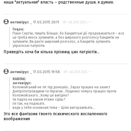
наша "актуальная" власть – родственные души, я думаю.
антивірус
_ 17.03.2015 20:11
IP: 46.201.203.---
Гоцка:
Пане Сергію, пишіть більше, бо бандитські дії продовжуються – все
це треба якось зупинити, а без широкого розголосу бандитів не
зупинити. Ви даєте широкий розголос, а бандитів зупинять
українські патріоти.
Приведіть хоча би кілька прізвищ цих патріотів...
антивірус
_ 17.03.2015 19:58
IP: 46.201.203.---
RABFAK:
антивірус:
Коломойський не ліг під донєцкіх...Зараз працює на захист
Дніпропетровщини та України...Лєщенко чомусь працює проти
Коломойського...Кому це вигідно?
ти падла на каком етаже сідіш.?
ілі так, на подхватє.
ведь у тебя основная тема – Цілю вигоражівать...
Это все фантазии твоего психического воспаленного
воображения