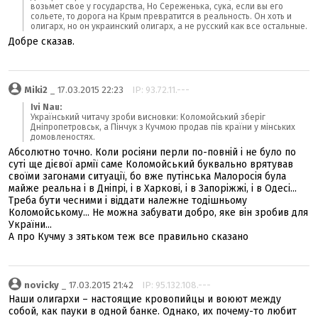
возьмет свое у государства, Но Сереженька, сука, если вы его
сольете, то дорога на Крым превратится в реальность. Он хоть и
олигарх, но он украинский олигарх, а не русский как все остальные.
Добре сказав.
Miki2
_ 17.03.2015 22:23
IP: 93.72.11.---
Ivi Nau:
Український читачу зроби висновки: Коломойський зберіг
Дніпропетровськ, а Пінчук з Кучмою продав пів країни у мінських
домовленостях.
Абсолютно точно. Коли росіяни перли по-повній і не було по
суті ще дієвої армії саме Коломойський буквально врятував
своїми загонами ситуації, бо вже путінська Малоросія була
майже реальна і в Дніпрі, і в Харкові, і в Запоріжжі, і в Одесі...
Треба бути чесними і віддати належне тодішньому
Коломойському... Не можна забувати добро, яке він зробив для
України...
А про Кучму з зятьком теж все правильно сказано
novicky
_ 17.03.2015 21:42
IP: 95.132.108.---
Наши олигархи – настоящие кровопийцы и воюют между
собой, как пауки в одной банке. Однако, их почему-то любит