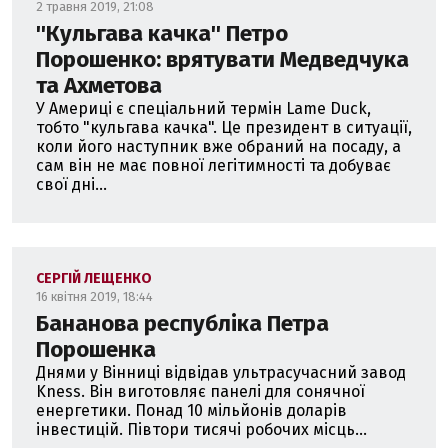
2 травня 2019, 21:08
''Кульгава качка'' Петро
Порошенко: врятувати Медведчука
та Ахметова
У Америці є спеціальний термін Lame Duck,
тобто "кульгава качка". Це президент в ситуації,
коли його наступник вже обраний на посаду, а
сам він не має повної легітимності та добуває
свої дні...
СЕРГІЙ ЛЕЩЕНКО
16 квітня 2019, 18:44
Бананова республіка Петра
Порошенка
Днями у Вінниці відвідав ультрасучасний завод
Kness. Він виготовляє панелі для сонячної
енергетики. Понад 10 мільйонів доларів
інвестицій. Півтори тисячі робочих місць...