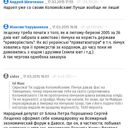
Андрей Шевченко
_ 17.03.2015 17:55
IP: 178.151.10.---
Надоел уже со своим Коломойским! Лучше вообще не пиши!
Максим Чарушников
_ 17.03.2015 16:16
IP: 46.119.125.---
лєщєнку треба почати з того, як в лютому-березні 2005 за 26
днів ювт забрала в ахмєтова і пінчука на користь держави
"криворіжсталь". Як всі українські "приватизатори" в т.ч. пінчук
ховались при її премєрстві за кордоном, до часу поки не
домовились з ющом і друзями (зняли ювт і т.д.).
А так чергова однобока заказуха
sidor
_ 17.03.2015 16:01
IP: 5.45.255.---
Ivi Nau:
Сирьожа! Ти задрав Коломойським. Пінчук давав фас на
Тимошенко, тепер переключив тебе на свого супротивника
Коломойського і ти як проплачена пінчуком шавка визиваєш огиду.
Ти не журналіст, а пройда. Можу так казати, бо знаю, що ти Майдан
пересиджував в Америці на пінчукові гроші, там з його подачі тобі і
нагороду видали як кращому журналісту. ТЬХУ мерзота.
Народный депутат от Блока Петра Порошенко Сергей
Лещенко оформил себе командировку на Всемирный
экономический форум в Давосе, где он, в частности, побывал