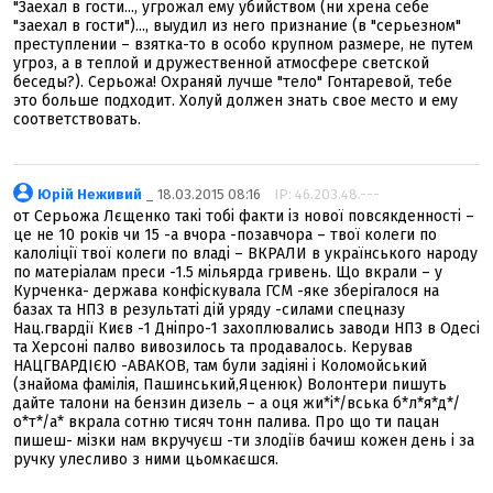
"Заехал в гости..., угрожал ему убийством (ни хрена себе
"заехал в гости")..., выудил из него признание (в "серьезном"
преступлении – взятка-то в особо крупном размере, не путем
угроз, а в теплой и дружественной атмосфере светской
беседы?). Серьожа! Охраняй лучше "тело" Гонтаревой, тебе
это больше подходит. Холуй должен знать свое место и ему
соответствовать.
Юрій Неживий
_ 18.03.2015 08:16
IP: 46.203.48.---
от Серьожа Лєщенко такі тобі факти із нової повсякденності –
це не 10 років чи 15 -а вчора -позавчора – твої колеги по
калоліції твої колеги по владі – ВКРАЛИ в українського народу
по матеріалам преси -1.5 мільярда гривень. Що вкрали – у
Курченка- держава конфіскувала ГСМ -яке зберігалося на
базах та НПЗ в результаті дій уряду -силами спецназу
Нац.гвардії Києв -1 Дніпро-1 захоплювались заводи НПЗ в Одесі
та Херсоні палво вивозилось та продавалось. Керував
НАЦГВАРДІЄЮ -АВАКОВ, там були задіяні і Коломойський
(знайома фамілія, Пашинський,Яценюк) Волонтери пишуть
дайте талони на бензин дизель – а оця жи*і*/вська б*л*я*д*/
о*т*/а* вкрала сотню тисяч тонн палива. Про що ти пацан
пишеш- мізки нам вкручуєш -ти злодіїв бачиш кожен день і за
ручку улесливо з ними цьомкаєшся.