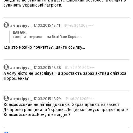
бандитів не зупинити. Ви даєте широкий розголос, а бандитів
зупинять українські патріоти.
антивірус
_ 17.03.2015 18:41
IP: 46.201.203.---
RABFAK:
смотрім інтерьвю зама Бєні Гєни Корбана.
.
Где это можно почитать?...Дайте ссылку...
антивірус
_ 17.03.2015 18:38
IP: 46.201.203.---
А чому ніхто не розслідує, чи зростають зараз активи олігарха
Порошенка?
антивірус
_ 17.03.2015 18:29
IP: 46.201.203.---
Коломойський не ліг під донєцкіх...Зараз працює на захист
Дніпропетровщини та України...Лєщенко чомусь працює проти
Коломойського...Кому це вигідно?