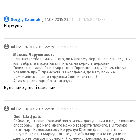
Sergiy Czumak
_ 17.03.2015 23:24
IP: 176.8.241.---
Нормуль
Miki2
_ 17.03.2015 22:29
IP: 93.72.11.---
Максим Чарушников:
лєщєнку треба почати з того, як в лютому-березні 2005 за 26 днів
ювт забрала в ахмєтова і пінчука на користь держави
"криворіжсталь". Як всі українські "приватизатори" в т.ч. пінчук
ховались при її премєрстві за кордоном, до часу поки не
домовились з ющом і друзями (зняли ювт і т.д.).
А так чергова однобока заказуха
Було таке діло, і саме так.
Miki2
_ 17.03.2015 22:26
IP: 93.72.11.---
Олег Шафрай:
Сейчас идет слив Коломойского всеми доступными и не доступными
способами. Про него много можно говорить плохого, НО только
благодаря Коломойскому Не рухнул Южный фланг фронта в
августе, Не взят Мариуполь, Не дестабилизирована ситуация в
Днепропетровске и области. Я конечно понимаю, что он за это