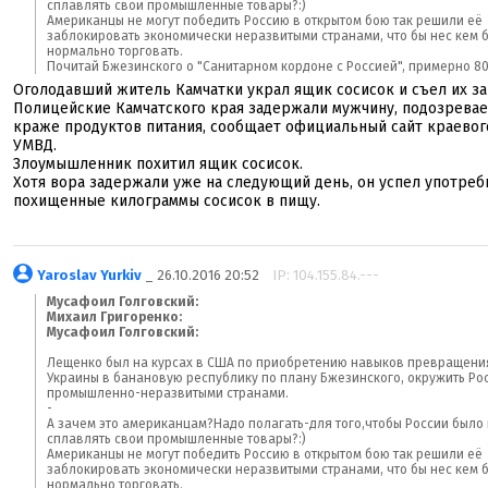
сплавлять свои промышленные товары?:)
Американцы не могут победить Россию в открытом бою так решили её
заблокировать экономически неразвитыми странами, что бы нес кем 
нормально торговать.
Почитай Бжезинского о "Санитарном кордоне с Россией", примерно 80 
Оголодавший житель Камчатки украл ящик сосисок и съел их за
Полицейские Камчатского края задержали мужчину, подозревае
краже продуктов питания, сообщает официальный сайт краевог
УМВД.
Злоумышленник похитил ящик сосисок.
Хотя вора задержали уже на следующий день, он успел употреб
похищенные килограммы сосисок в пищу.
Yaroslav Yurkiv
_ 26.10.2016 20:52
IP: 104.155.84.---
Мусафоил Голговский:
Михаил Григоренко:
Мусафоил Голговский:
Лещенко был на курсах в США по приобретению навыков превращени
Украины в банановую республику по плану Бжезинского, окружить Ро
промышленно-неразвитыми странами.
-
А зачем это американцам?Надо полагать-для того,чтобы России было
сплавлять свои промышленные товары?:)
Американцы не могут победить Россию в открытом бою так решили её
заблокировать экономически неразвитыми странами, что бы нес кем 
нормально торговать.