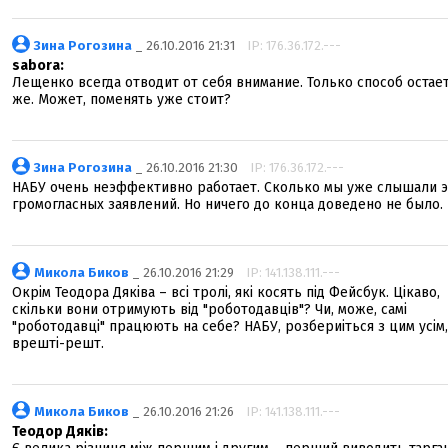
Зина Рогозина
_ 26.10.2016 21:31
IP: 176.36.172.---
sabora:
Лещенко всегда отводит от себя внимание. Только способ остает
же. Может, поменять уже стоит?
Зина Рогозина
_ 26.10.2016 21:30
IP: 176.36.172.---
НАБУ очень неэффективно работает. Сколько мы уже слышали э
громогласных заявлений. Но ничего до конца доведено не было.
Микола Биков
_ 26.10.2016 21:29
IP: 141.138.111.---
Окрім Теодора Дяківа – всі тролі, які косять під Фейсбук. Цікаво,
скільки вони отримують від "роботодавців"? Чи, може, самі
"роботодавці" працюють на себе? НАБУ, розбериіться з цим усім,
врешті-решт.
Микола Биков
_ 26.10.2016 21:26
IP: 141.138.111.---
Теодор Дяків: