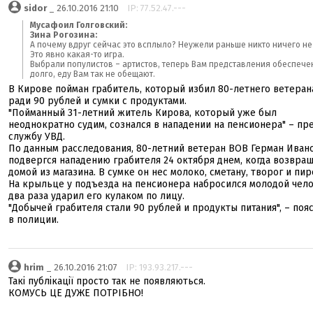
sidor
_ 26.10.2016 21:10
IP: 77.52.47.---
Мусафоил Голговский:
Зина Рогозина:
А почему вдруг сейчас это всплыло? Неужели раньше никто ничего не
Это явно какая-то игра.
Выбрали популистов – артистов, теперь Вам представления обеспече
долго, еду Вам так не обещают.
В Кирове пойман грабитель, который избил 80-летнего ветера
ради 90 рублей и сумки с продуктами.
"Пойманный 31-летний житель Кирова, который уже был
неоднократно судим, сознался в нападении на пенсионера" – пр
службу УВД.
По данным расследования, 80-летний ветеран ВОВ Герман Иван
подвергся нападению грабителя 24 октября днем, когда возвра
домой из магазина. В сумке он нес молоко, сметану, творог и пи
На крыльце у подъезда на пенсионера набросился молодой чел
два раза ударил его кулаком по лицу.
"Добычей грабителя стали 90 рублей и продукты питания", – поя
в полиции.
hrim
_ 26.10.2016 21:07
IP: 193.93.217.---
Такі публікації просто так не появляються.
КОМУСЬ ЦЕ ДУЖЕ ПОТРІБНО!