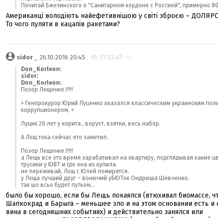
Почитай Бжезинского о "Санитарном кордоне с Россией", примерно 80 
Американці володіють найефетивнішою у світі зброєю – ДОЛЯР
То чого пуляти в кацапів ракетами?
sidor
_ 26.10.2016 20:45
IP: 77.52.47.---
Don_Korleon:
sidor:
Don_Korleon:
Позор Лещенке.!!!!!
> Генпрокурор Юрий Луценко оказался классическим украинским пол
коррупционером, <
Луцик 20 лет у корита., воруєт, взятки, весь набор.
А Лєщ тока сейчас ето заметил.
Позор Лещенке.!!!!!
а Лещь все это время зарабатывал на квартиру, подглядывая какие ц
трусики у ЮВТ и где она их купила.
не переживай, Лєщ с Юлей помирятся.
у Лєща лучший друг – вонючий уБЮТок Ондрюша Шевченко.
так шо всьо будет путьом...
было бы хорошо, если бы Лещь покаялся (втюхивал биомассе, ч
Шапкокрад и Барыга – меньшее зло и на этом основании есть и 
вина в сегодняшних событиях) и действительно занялся или