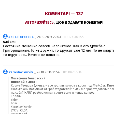
КОМЕНТАРІ — 137
АВТОРИЗУЙТЕСЬ
, ЩОБ ДОДАВАТИ КОМЕНТАРІ
Зина Рогозина
_ 26.10.2016 22:03
IP: 176.36.172.---
sadam:
Состояние Лещенко совсем непонятное. Как и его дружба с
Григоришиным. То не дружит, то дружит уже 12 лет. То не кварт
то вдруг есть. Ничего не понятно.
Yaroslav Yurkiv
_ 26.10.2016 21:54
IP: 104.155.14.---
Мусафоил Голговский:
Николай Быков:
Кроме Теодора Дякива – все тролли, которые косят под Фейсбук. Инт
сколько они получают от "работодателей"? Или же "работодатели" ра
на себя? НАБУ, розберииться с этим всем, в конце концов.
Тролли:
sidor
hrim
Yaroslav Yurkiv
LYCIV_OLGA