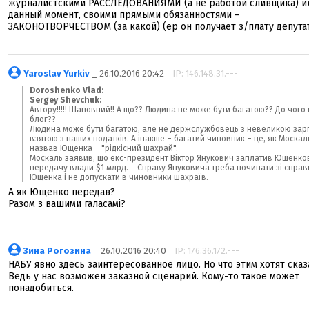
журналистскими РАССЛЕДОВАНИЯМИ (а не работой сливщика) ил
данный момент, своими прямыми обязанностями –
ЗАКОНОТВОРЧЕСТВОМ (за какой) (ер он получает з/плату депутат
Yaroslav Yurkiv
_ 26.10.2016 20:42
IP: 146.148.31.---
Doroshenko Vlad:
Sergey Shevchuk:
Автору!!!!! Шановний!! А що?? Людина не може бути багатою?? До чого
блог??
Людина може бути багатою, але не держслужбовець з невеликою зар
взятою з наших податків. А інакше – багатий чиновник – це, як Москал
назвав Ющенка – "рідкісний шахрай".
Москаль заявив, що екс-президент Віктор Янукович заплатив Ющенков
передачу влади $1 млрд. = Справу Януковича треба починати зі справ
Ющенка і не допускати в чиновники шахраїв.
А як Ющенко передав?
Разом з вашими галасамі?
Зина Рогозина
_ 26.10.2016 20:40
IP: 176.36.172.---
НАБУ явно здесь заинтересованное лицо. Но что этим хотят сказ
Ведь у нас возможен заказной сценарий. Кому-то такое может
понадобиться.