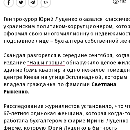
1182
137
Генпрокурор Юрий Луценко оказался классиче
украинским политиком-коррупционером, кото
оформил свою многомиллионную недвижимост
подставное лице – бухгалтера собственной же
Скандал разгорелся в середине сентября, когда
издание
"Наши гроши"
обнаружило целое жил
здание (семь квартир и одно нежилое помещен
центре Киева на улице Эспланадной, которым
владела гражданка по фамилии
Светлана
Рыженко
.
Расследование журналистов установило, что ч
67-летняя одинокая женщина, которая когда-т
работала бухгалтером в фирме Ирины Луценко 
фирме, которую Юрий Луценко в бытность