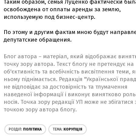
Таким образом, семья Луценко фактически был
освобождена от оплаты аренды за землю,
используемую под бизнес-центр.
По этому и другим фактам мною будут направл
депутатские обращения.
Блог автора – матеріал, який відображає винят
точку зору автора. Текст блогу не претендує на
об'єктивність та всебічність висвітлення теми, я
ньому піднімається. Редакція "Української прав
не відповідає за достовірність та тлумачення
наведеної інформації і виконує винятково роль
носія. Точка зору редакції УП може не збігатися 
точкою зору автора блогу.
РОЗДІЛ:
ПОЛІТИКА
ТЕМА:
КОРУПЦІЯ