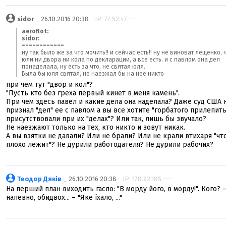
sidor
_ 26.10.2016 20:38
IP: 77.52.47.---
aeroflot:
sidor:
============
ну так было же за что мочить!! и сейчас есть!! ну не виноват лещенко, 
юли ни двора ни кола по декларации, а все есть. и с павлом она дел
понаделала, ну есть за что, не святая юля.
Была бы юля святая, не наезжал бы на нее никто
при чем тут "двор и кол"?
"Пусть кто без греха первый кинет в меня камень".
При чем здесь павел и какие дела она наделала? Даже суд США 
признал "дел" ее с павлом а вы все хотите "горбатого прилепить
присутствовали при их "делах"? Или так, лишь бы звучало?
Не наезжают только на тех, кто никто и зовут никак.
А вы взятки не давали? Или не брали? Или не крали втихаря "чт
плохо лежит"? Не дурили работодателя? Не дурили рабочих?
Теодор Дяків
_ 26.10.2016 20:38
IP: 178.92.185.---
На перший план виходить гасло: "В морду його, в морду!". Кого? –
напевно, обидвох... – "Яке їхало, ..."