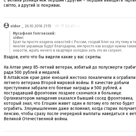
Є велика різниця між першим і другим – перший виводить тарган
світло, а другий їх покриває.
sidor
_ 26.10.2016 21:15
IP: 77.52.47.---
Мусафоил Голговский:
sidor:
Брат ты просто кладезь новостей с России, создай блог на эту тему и т
многие украинцы будут благодарны, им просто как воздух нужны таки
новости, жрать нечего в квартире холодно хоть это их согреет.
Взадов, енто что бы видели какие у вас скрепы.
На Алтае умер 85-летний ветеран, избитый до полусмерти граб
ради 500 рублей и медалей.
В Алтайском крае двое юношей жестоко покалечили и ограбили
летнего ветерана Второй мировой войны. В качестве добычи
преступники забрали его боевые награды и 500 рублей, а
пострадавший фронтовик позднее скончался в больнице.
Организатором нападения оказался бывший сосед фронтовика,
который знал, что Егошин живет один и потому его легко будет
ограбить. Злоумышленник даже вспомнил, когда старик получае
пенсию, чтобы сразу после очередной выплаты наведаться к ве
Великой Отечественной войны.