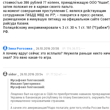
стоимостью 386 рублей 77 копеек, принадлежащую ООО "Ашан",
затем положил ее в карман своего пальто.
на момент совершения преступления С. являлся действующим
сотрудником ГИБДД МВД по РТ", – говорится в пресс-релизе,
размещенном в минувшую пятницу на официальном сайте Совет
райсуда Казани.
Полицейскому инкриминировали ч. 3 ст. 30 ч. 1 ст. 161 ("Грабеж")
РФ.
Зина Рогозина
_ 26.10.2016 20:58
IP: 176.36.172.---
А почему вдруг сейчас это всплыло? Неужели раньше никто нич
знал? Это явно какая-то игра.
sidor
_ 26.10.2016 20:54
IP: 77.52.47.---
Мусафоил Голговский:
Михаил Григоренко:
Мусафоил Голговский:
Лещенко был на курсах в США по приобретению навыков превращени
Украины в банановую республику по плану Бжезинского, окружить Ро
промышленно-неразвитыми странами.
-
А зачем это американцам?Надо полагать-для того,чтобы России было