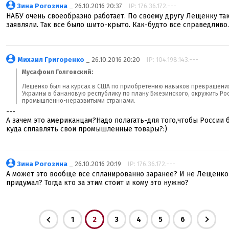
Зина Рогозина
_ 26.10.2016 20:37
IP: 176.36.172.---
НАБУ очень своеобразно работает. По своему другу Лещенку та
заявляли. Так все было шито-крыто. Как-будто все справедливо.
Михаил Григоренко
_ 26.10.2016 20:20
IP: 104.198.143.---
Мусафоил Голговский:
Лещенко был на курсах в США по приобретению навыков превращени
Украины в банановую республику по плану Бжезинского, окружить Ро
промышленно-неразвитыми странами.
---
А зачем это американцам?Надо полагать-для того,чтобы России 
куда сплавлять свои промышленные товары?:)
Зина Рогозина
_ 26.10.2016 20:19
IP: 176.36.172.---
А может это вообще все спланированно заранее? И не Лещенко
придумал? Тогда кто за этим стоит и кому это нужно?
1
2
3
4
5
6