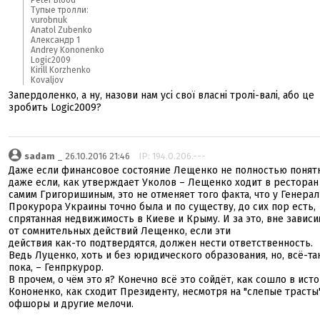
Peter Blood
Тупые тролли:
vurobnuk
Anatol Zubenko
Александр 1
Andrey Kononenko
Logic2009
Kirill Korzhenko
Kovaljov
Запердоленко, а ну, назови нам усі свої власні тролі-валі, або це
зробить Logic2009?
sadam
_ 26.10.2016 21:46
IP: 194.0.206.---
Даже если финансовое состояние Лещенко не полностью понятн
даже если, как утверждает Уколов – Лещенко ходит в ресторан
самим Григоришиным, это не отменяет того факта, что у Генера
Прокурора Украины точно была и по существу, до сих пор есть,
спрятанная недвижимость в Киеве и Крыму. И за это, вне завис
от сомнительных действий Лещенко, если эти
действия как-то подтвердятся, должен нести ответственность.
Ведь Луценко, хоть и без юридического образования, но, всё-та
пока, – Генпркурор.
В прочем, о чём это я? Конечно всё это сойдёт, как сошло в ист
Кононенко, как сходит Президенту, несмотря на "слепые трасты"
офшоры и другие мелочи.