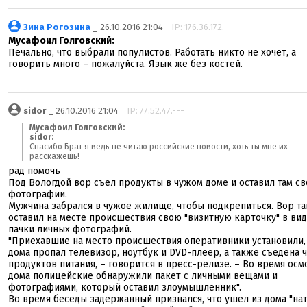
Зина Рогозина
_ 26.10.2016 21:04
IP: 176.36.172.---
Мусафоил Голговский:
Печально, что выбрали популистов. Работать никто не хочет, а
говорить много – пожалуйста. Язык же без костей.
sidor
_ 26.10.2016 21:04
IP: 77.52.47.---
Мусафоил Голговский:
sidor:
Спасибо Брат я ведь не читаю российские новости, хоть ты мне их
расскажешь!
рад помочь
Под Вологдой вор съел продукты в чужом доме и оставил там св
фотографии.
Мужчина забрался в чужое жилище, чтобы подкрепиться. Вор т
оставил на месте происшествия свою "визитную карточку" в ви
пачки личных фотографий.
"Приехавшие на место происшествия оперативники установили, 
дома пропал телевизор, ноутбук и DVD-плеер, а также съедена 
продуктов питания, – говорится в пресс-релизе. – Во время осм
дома полицейские обнаружили пакет с личными вещами и
фотографиями, который оставил злоумышленник".
Во время беседы задержанный признался, что ушел из дома "на