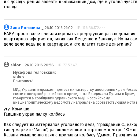
и с досады решил залезть в ближайший дом, где и утолил чувст
голода.
Зина Рогозина
_ 26.10.2016 21:02
IP: 176.36.172.---
НАБУ просто хочет легализировать предыдущие расследования
квартирных аферистов, таких как Лещенко и Залищук. Но на са
деле дело ведь не в квартирах, а кто платит такие деньги им?
sidor
_ 26.10.2016 20:58
IP: 77.52.47.---
Мусафоил Голговский:
sidor:
Приколись!!!
МИД Украины выражает протест министерству иностранных дел Росси
связи с поездкой российского президента Владимира Путина в Крым,
говорится в сообщении украинского МИД. Российскому
внешнеполитическому ведомству направлена соответствующая нота п
угу. Кому шо.
Гаишник украл палку колбасы
Как следует из материалов уголовного дела, "гражданин С., нахо
гипермаркете "Ашан", расположенном в торговом центре "Южны
Казани, умышленно взял с прилавка колбасу "Дымов Празднична