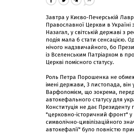
30
Завтра у Києво-Печерській Лаврі 
Православної Церкви в Україні
Назагал, у світській державі з 
подія мала б стати сенсацією. О
нічого надзвичайного, бо Прези
із Вселенським Патріархом в пр
Церкві помісного статусу.
Роль Петра Порошенка не обмеж
імені держави, 3 листопада, він
Варфоломієм, що зокрема, пере
автокефального статусу для укр
Конституція не дає Президенту п
"церковно-історичний фронт" у в
символічно-цивілізаційного зн
автокефалії" було повністю прис