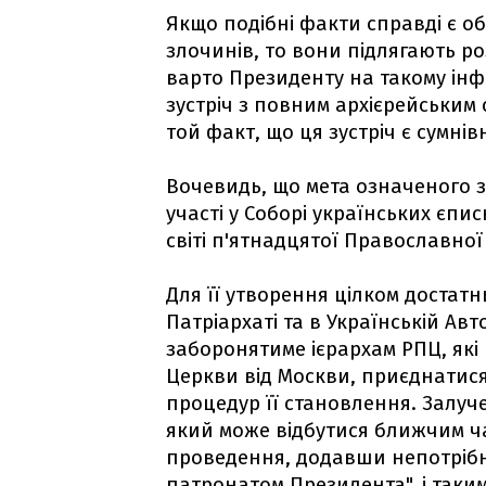
Якщо подібні факти справді є о
злочинів, то вони підлягають ро
варто Президенту на такому ін
зустріч з повним архієрейським
той факт, що ця зустріч є сумнів
Вочевидь, що мета означеного з
участі у Соборі українських єпи
світі п'ятнадцятої Православної
Для її утворення цілком достатн
Патріархаті та в Українській Ав
заборонятиме ієрархам РПЦ, які
Церкви від Москви, приєднатися
процедур її становлення. Залуче
який може відбутися ближчим ча
проведення, додавши непотрібно
патронатом Президента", і таки