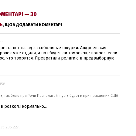
МЕНТАРІ — 30
Ь
, ЩОБ ДОДАВАТИ КОМЕНТАРІ
--
ыреста лет назад за соболиные шкурки. Андреевская
рочек уже отдали, а вот будет ли томос ещё вопрос, если
ос, что творится. Превратили религию в предвыборную
.158.---
ь, так было при Речи Посполитой, пусть будет и при правлении США
в розкол,і нормально...
 35.235.227.---