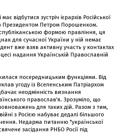
має відбутися зустріч ієрархів Російської
 з Президентом Петром Порошенком.
республіканською формою правління, ця
днак для сучасної України у ній немає
дент вже взяв активну участь у контактах
оцесі надання Українській Православній
илася посередницьким функціями. Від
 уклав угоду із Вселенським Патріархом
дбачає неодмінність визнання
аїнського православ'я. Зрозуміло, що
овноважень для таких дій. Разом з тим,
ійні з Росією набуває дедалі більшого
ачення. Недарма питанню "української
вячене засідання РНБО Росії під