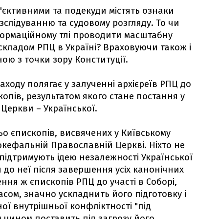
б'єктивними та подекуди містять ознаки
зслідуванню та судовому розгляду. То чи
формаційному тлі проводити масштабну
 складом РПЦ в Україні? Враховуючи також і
ною з точки зору Конституції.
аходу полягає у залученні архієреїв РПЦ до
скопів, результатом якого стане постання у
 Церкви – Української.
ьо єпископів, висвячених у Київському
токефальній Православній Церкві. Ніхто не
 підтримують ідею незалежності Української
 до неї після завершення усіх канонічних
ння ж єпископів РПЦ до участі в Соборі,
сом, значно ускладнить його підготовку і
ї внутрішньої конфліктності "під
м чином поставить під загрозу його