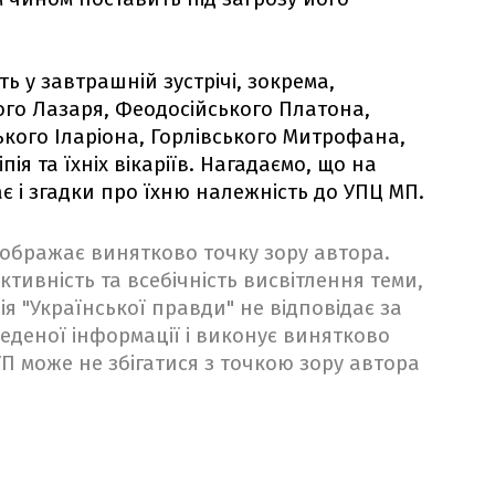
ь у завтрашній зустрічі, зокрема,
го Лазаря, Феодосійського Платона,
кого Іларіона, Горлівського Митрофана,
я та їхніх вікаріїв. Нагадаємо, що на
є і згадки про їхню належність до УПЦ МП.
ідображає винятково точку зору автора.
ктивність та всебічність висвітлення теми,
ія "Української правди" не відповідає за
веденої інформації і виконує винятково
 УП може не збігатися з точкою зору автора