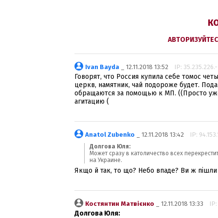
КО
АВТОРИЗУЙТЕС
Ivan Bayda
_ 12.11.2018 13:52
IP: 35.235.226.-
Говорят, что Россия купила себе томос чет
церкв, намятник, чай подороже будет. Пода
обращаются за помощью к МП. ((Просто уж
агитацию (
Anatol Zubenko
_ 12.11.2018 13:42
IP: 94.153
Долгова Юля:
Может сразу в католичество всех перекрестит
на Украине.
Якщо й так, то що? Небо впаде? Ви ж пішли 
Костянтин Матвієнко
_ 12.11.2018 13:33
IP:
Долгова Юля: