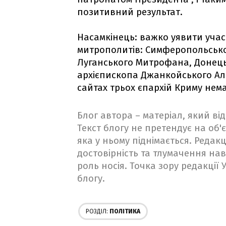
позитивний результат.
Насамкінець: важко уявити участ
митрополитів: Симферопольсько
Луганського Митрофана, Донець
архієпископа Джанкойського Аліпі
сайтах трьох єпархій Криму нема
Блог автора – матеріал, який в
Текст блогу не претендує на об'є
яка у ньому піднімається. Редакц
достовірність та тлумачення на
роль носія. Точка зору редакції
блогу.
РОЗДІЛ:
ПОЛІТИКА