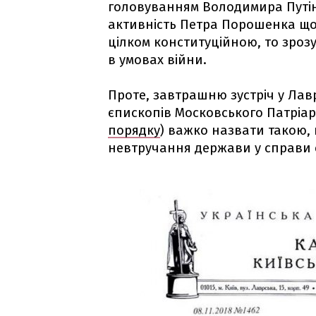
головуванням Володимира Путіна
активність Петра Порошенка що
цілком конституційною, то зроз
в умовах війни.
Проте, завтрашню зустріч у Лавр
єпископів Московського Патріар
порядку
) важко назвати такою,
невтручання держави у справи с