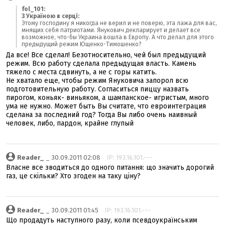
fol_101:
З Україною в серці:
Этому господину я никогда не верил и не поверю, эта лажа для вас,
мнящих себя патриотами. Янукович декларирует и делает все
возможное, что-бы Украина вошла в Европу. А что делал для этого
предыдущий режим Ющенко-Тимошенко?
Да все! Все сделал! Безотносительно, чей был предыдущий
режим. Всю работу сделала предыдущая власть. Камень
тяжело с места сдвинуть, а не с горы катить.
Не хватало еще, чтобы режим Януковича запорол всю
подготовительную работу. Согласиться пиццу назвать
пирогом, коньяк- виньяком, а шампанское- игристым, много
ума не нужно. Может быть Вы считате, что евроинтеграция
сделана за последний год? Тогда Вы либо очень наивный
человек, либо, пардон, крайне глупый
Reader_
_ 30.09.2011 02:08
IP: 193.16.101.---
Власне все зводиться до одного питання: що значить дорогий
газ, це скільки? Хто згоден на таку ціну?
Reader_
_ 30.09.2011 01:45
IP: 193.16.101.---
Що продадуть наступного разу, коли псевдоукраїнським