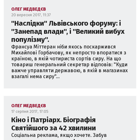
ОЛЕГ МЕДВЕДЄВ
20 вересня 2017, 11:37
''Наслідки'' Львівського форуму: і
''Занепад влади'', і ''Великий вибух
популізму''.
Франсуа Міттеран ніби якось поскаржився
Михайлові Горбачову, як непросто впоратися з
країною, в якій чотириста сортів сиру. На що
товариш генеральний секретар відповів: "Куди
важче управляти державою, в якій в магазинах
взагалі нема сиру"...
ОЛЕГ МЕДВЕДЄВ
17 серпня 2017, 17:05
Кіно і Патріарх. Біографія
Святійшого за 42 хвилини
Cоціальна реклама, якщо хочете. Забув