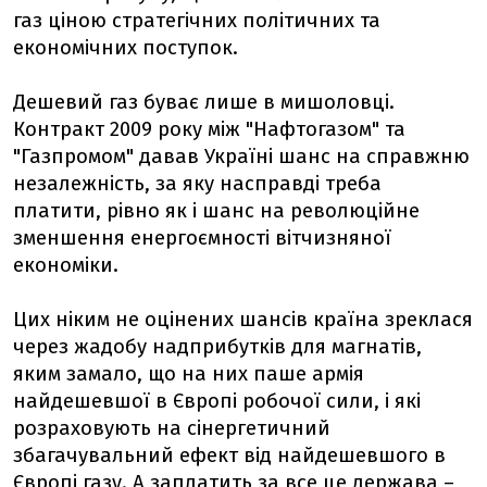
газ ціною стратегічних політичних та
економічних поступок.
Дешевий газ буває лише в мишоловці.
Контракт 2009 року між "Нафтогазом" та
"Газпромом" давав Україні шанс на справжню
незалежність, за яку насправді треба
платити, рівно як і шанс на революційне
зменшення енергоємності вітчизняної
економіки.
Цих ніким не оцінених шансів країна зреклася
через жадобу надприбутків для магнатів,
яким замало, що на них паше армія
найдешевшої в Європі робочої сили, і які
розраховують на сінергетичний
збагачувальний ефект від найдешевшого в
Європі газу. А заплатить за все це держава –