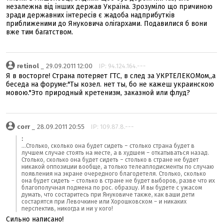
незалежна від інших держав Україна. Зрозуміло що причиною
зради державних інтересів є жадоба надприбутків
приближеними до Януковича олігархами. Подавилися б вони
вже тим багатством.
retinol
_ 29.09.2011 12:00
IP: 94.124.164.---
Я в восторге! Страна потеряет ГТС, в след за УКРТЕЛЕКОМом,,а
беседа на форуме:"Ты козел. нет ты, бо не кажеш украинскою
мовою."Это природный кретенизм, заказной или флуд?
corr
_ 28.09.2011 20:55
IP: 109.87.8.---
:
...Столько, сколько она будет сидеть – столько страна будет в
лучшем случае стоять на месте, а в худшем – откатываться назад.
Столько, сколько она будет сидеть – столько в стране не будет
никакой оппозиции вообще, а только телеаплодисменты по случаю
появления на экране очередного благодетеля. Столько, сколько
она будет сидеть – столько в стране не будет выборов, разве что их
благополучная подмена по рос. образцу. И вы будете с ужасом
думать, что состаритесь при Януковиче также, как ваши дети
состарятся при Левочкине или Хорошковском – и никаких
перспектив, никогда и ни у кого!
Сильно написано!