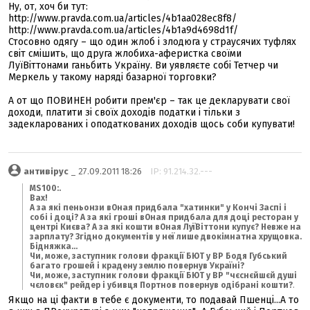
Ну, от, хоч би тут:
http://www.pravda.com.ua/articles/4b1aa028ec8f8/
http://www.pravda.com.ua/articles/4b1a9d4698d1f/
Стосовно одягу – що один жлоб і злодюга у страусячих туфлях
світ смішить, що друга жлобиха-аферистка своїми
ЛуїВіттонами ганьбить Україну. Ви уявляєте собі Тетчер чи
Меркель у такому наряді базарної торговки?
А от що ПОВИНЕН робити прем'єр – так це декларувати свої
доходи, платити зі своїх доходів податки і тільки з
задекларованих і оподаткованих доходів щось соби купувати!
антивірус
_ 27.09.2011 18:26
IP: 91.214.32.---
MS100:
.
Вах!
А за які пеньонзи вОная придбала "хатинки" у Кончі Заспі і
собі і доці? А за які гроші вОная придбала для доці ресторан у
центрі Києва? А за які кошти вОная ЛуїВіттони купує? Невже на
зарплату? Згідно документів у неї лише двокімнатна хрущовка.
Бідняжка...
Чи, може, заступник голови фракції БЮТ у ВР Бодя Губський
багато грошей і крадену землю повернув Україні?
Чи, може, заступник голови фракції БЮТ у ВР "чєснєйшєй душі
чєловєк" рейдер і убивця Портнов повернув одібрані кошти?
.
Якщо на ці факти в тебе є документи, то подавай Пшенці...А то