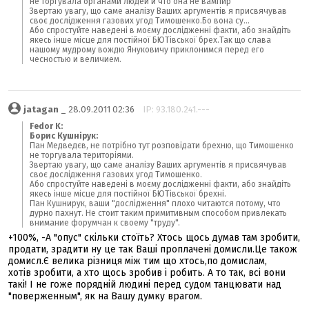
не торгувала органами людей и что она не вампир
Звертаю увагу, що саме аналізу Ваших аргументів я присвячував
своє дослідження газових угод Тимошенко.Бо вона су...
Або спростуйте наведені в моєму дослідженні факти, або знайдіть
якесь інше місце для постійної БЮТівської брех.Так що слава
нашому мудрому вождю Януковичу приклонимся перед его
чесностью и величием.
jatagan
_ 28.09.2011 02:36
IP: 93.180.241.---
Fedor K:
Борис Кушнірук:
Пан Медведєв, не потрібно тут розповідати брехню, що Тимошенко
не торгувала територіями.
Звертаю увагу, що саме аналізу Ваших аргументів я присвячував
своє дослідження газових угод Тимошенко.
Або спростуйте наведені в моєму дослідженні факти, або знайдіть
якесь інше місце для постійної БЮТівської брехні.
Пан Кушнирук, ваши "дослідження" плохо читаются потому, что
дурно пахнут. Не стоит таким примитивным способом привлекать
внимание форумчан к своему "труду".
+100%, -А "опус" скільки стоїть? Хтось щось думав там зробити,
продати, зрадити ну це так Ваші проплачені домисли.Це також
домисл.Є велика різниця між тим що хтось,по домислам,
хотів зробити, а хто щось зробив і робить. А то так, всі вони
такі! І не гоже порядній людині перед судом танцювати над
"поверженным", як на Вашу думку врагом.