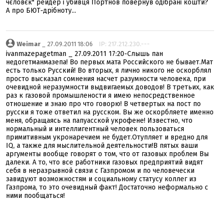
чєловєк" рейдер і убивця Портнов повернув одібрані кошти?
А про БЮТ-дрібноту...
Weimar
_ 27.09.2011 18:06
IP: 217.212.230.---
ivanmazepagetman _ 27.09.2011 17:20-Слышь пан
недогетманмазепа! Во первых мата Российского не бывает.Мат
есть только Русский! Во вторых, я лично никого не оскорблял
просто высказал сомнения насчет разумности человека, при
очевидной неразумности выдвигаемых доводов! В третьих, как
раз к газовой промышлености я имею непосредственное
отношение и знаю про что говорю! В четвертых на пост по
русски я тоже ответил на русском. Вы же оскорбляете именно
меня, обращаясь на папуасской укрофене! Известно, что
нормальный и интеллигентный человек пользоваться
примитивным укронаречием не будет.Отупляет и вредно для
IQ, а также для мыслительной деятельности!В пятых ваши
аргументы вообще говорят о том, что от газовых проблем Вы
далеки. А то, что все работники газовых предприятий видят
себя в неразрывной связи с Газпромом и по человечески
завидуют возможностям и социальному статусу коллег из
Газпрома, то это очевидный факт! Достаточно неформально с
ними пообщаться!