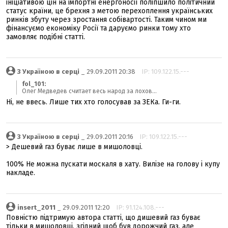
ініціативою цін на імпортні енергоносії поліпшило політичний
статус країни, це брехня з метою перехоплення українських
ринків збуту через зростання собівартості. Таким чином ми
фінансуємо економіку Росії та даруємо ринки тому хто
замовляє подібні статті.
З Україною в серці
_ 29.09.2011 20:38
IP: 109.122.15.---
fol_101:
Олег Медведев считает весь народ за лохов...
Ні, не ввесь. Лише тих хто голосував за ЗЕКа. Ги-ги.
З Україною в серці
_ 29.09.2011 20:16
IP: 109.122.15.---
> Дешевий газ буває лише в мишоловці.
100% Не можна пускати москаля в хату. Вилізе на голову і купу
накладе.
insert_2011
_ 29.09.2011 12:20
IP: 91.124.108.---
Повністю підтримую автора статті, що дишевий газ буває
тільки в мишоловці, згідний щоб був дорожчий газ, але