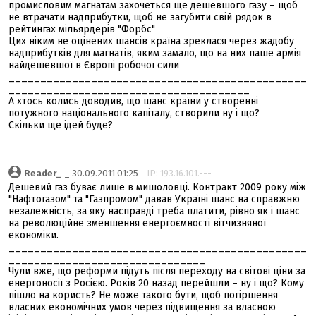
промисловим магнатам захочеться ще дешевшого газу – щоб
не втрачати надприбутки, щоб не загубити свій рядок в
рейтингах мільярдерів "Форбс"
Цих ніким не оцінених шансів країна зреклася через жадобу
надприбутків для магнатів, яким замало, що на них паше армія
найдешевшої в Європі робочої сили
_______________________________________________
______________________________________
А хтось колись доводив, що шанс країни у створенні
потужного національного капіталу, створили ну і що?
Скільки ще ідей буде?
Reader_
_ 30.09.2011 01:25
IP: 193.16.101.---
Дешевий газ буває лише в мишоловці. Контракт 2009 року між
"Нафтогазом" та "Газпромом" давав Україні шанс на справжню
незалежність, за яку насправді треба платити, рівно як і шанс
на революційне зменшення енергоємності вітчизняної
економіки.
_______________________________________________
_______________________________
Чули вже, що реформи підуть після переходу на світові ціни за
енергоносії з Росією. Років 20 назад перейшли – ну і що? Кому
пішло на користь? Не може такого бути, щоб погіршення
власних економічних умов через підвищення за власною