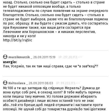
назад. Столько, сколько она будет сидеть – столько в стране
не будет никакой оппозиции вообще, а только
телеаплодисменты по случаю появления на экране очередного
благодетеля. Столько, сколько она будет сидеть – столько в
стране не будет выборов, разве что их благополучная подмена
по рос. образцу. И вы будете с ужасом думать, что состаритесь
при Януковиче также, как ваши дети состарятся при
Левочкине или Хорошковском – и никаких перспектив,
никогда и ни у кого!
http://bit.ly/rujSIc
murzikmurzik
_ 28.09.2011 15:19
IP: 217.20.172.---
usergio:
Пан, Усержіо, так як там наші справи, сдає чи "в зав"язці"?
Kvitoslava
_ 28.09.2011 08:03
IP: 99.233.173.---
Мс100 а ти що заглядав під спідницю Меркель? Думаєш де
вона купує собі речі, в секонд холл? В тебе мабуть гарячка
коли пишеш таку маячню. Усі голови державні вбирають
особисті дизайнері і лише віслюк останній того не знає
або...той хто бреше,щоб людей отуманити і наставити проти
опозиції. Не шукай собі до товариства дурнів,бо такі ідіотизми