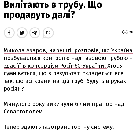
Вилітають в трубу. Що
продадуть далі?
50
110
Микола Азаров, нарешті, розповів, що Україна
позбувається контролю над газовою трубою –
здає її в консорціум Росії-ЄС-України.
Хтось
сумнівється, що в результаті складеться все
так, що всі крани на цій трубі будуть в руках
росіян?
Минулого року викинули білий прапор над
Севастополем.
Тепер здають газотранспортну систему.