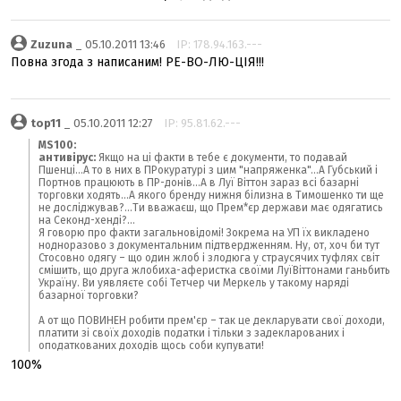
Zuzuna
_ 05.10.2011 13:46
IP: 178.94.163.---
Повна згода з написаним! РЕ-ВО-ЛЮ-ЦІЯ!!!
top11
_ 05.10.2011 12:27
IP: 95.81.62.---
MS100:
антивірус:
Якщо на ці факти в тебе є документи, то подавай
Пшенці...А то в них в ПРокуратурі з цим "напряженка"...А Губський і
Портнов працюють в ПР-донів...А в Луї Віттон зараз всі базарні
торговки ходять...А якого бренду нижня білизна в Тимошенко ти ще
не досліджував?...Ти вважаєш, що Прем*єр держави має одягатись
на Секонд-хенді?...
Я говорю про факти загальновідомі! Зокрема на УП їх викладено
нодноразово з документальним підтвердженням. Ну, от, хоч би тут
Стосовно одягу – що один жлоб і злодюга у страусячих туфлях світ
смішить, що друга жлобиха-аферистка своїми ЛуїВіттонами ганьбить
Україну. Ви уявляєте собі Тетчер чи Меркель у такому наряді
базарної торговки?
А от що ПОВИНЕН робити прем'єр – так це декларувати свої доходи,
платити зі своїх доходів податки і тільки з задекларованих і
оподаткованих доходів щось соби купувати!
100%