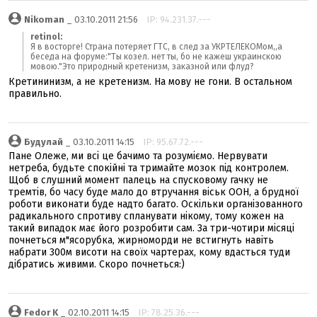
Nikoman
_ 03.10.2011 21:56
IP: 94.231.37.---
retinol:
Я в восторге! Страна потеряет ГТС, в след за УКРТЕЛЕКОМом,,а
беседа на форуме:"Ты козел. нет ты, бо не кажеш украинскою
мовою."Это природный кретенизм, заказной или флуд?
Кретининизм, а не кретенизм. На мову не гони. В остальном
правильно.
Будулай
_ 03.10.2011 14:15
IP: 95.67.72.---
Пане Олеже, ми всі це бачимо та розуміємо. Нервувати
нетреба, будьте спокійні та тримайте мозок під контролем.
Щоб в слушний момент палець на спусковому гачку не
тремтів, бо часу буде мало до втручання віськ ООН, а брудної
роботи виконати буде надто багато. Оскільки організованного
радикального спротиву спланувати нікому, тому кожен на
такий випадок має його розробити сам. За три-чотири місяці
почнеться м"ясорубка, жирноморди не встигнуть навіть
набрати 300м висоти на своїх чартерах, кому вдасться туди
дібратись живими. Скоро почнеться:)
Fedor K
_ 02.10.2011 14:15
IP: 78.25.36.---