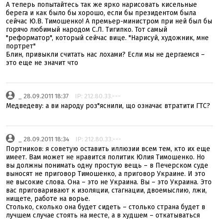
А теперь попытайтесь так же ярко нарисовать кисельные
берега и как было бы хорошо, если бы президентом была
сейчас Ю.В. Тимошенко! А премьер-министром при ней был бы
горячо любимый народом С.Л. Тигипко. Тот самый
"реформатор", который сейчас вице. "Нарисуй, художник, мне
портрет"
Блин, привыкли считать нас лохами? Если мы не дергаемся –
это еще не значит что
_ 28.09.2011 18:37
IP: 212.80.33.---
Медведеву: а ви народу роз"яснили, що означає втратити ГТС?
_ 28.09.2011 18:34
IP: 212.80.33.---
Портников: я советую оставить иллюзии всем тем, кто их еще
имеет. Вам может не нравится политик Юлия Тимошенко. Но
вы должны понимать одну простую вещь – в Печерском суде
выносят не приговор Тимошенко, а приговор Украине. И это
не высокие слова. Она – это не Украина. Вы – это Украина. Это
вас приговаривают к изоляции, стагнации, двоемыслию, лжи,
нищете, работе на ворье.
Столько, сколько она будет сидеть – столько страна будет в
лучшем случае стоять на месте, а в худшем – откатываться