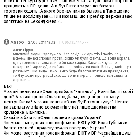
в них в ПРокуратурі з цим "напряженка"...А Губський і Портнов
працюють в ПР-донів...А в Луї Віттон зараз всі базарні
торговки ходять...А якого бренду нижня білизна в Тимошенко
ти ще не досліджував?...Ти вважаєш, що Прем*єр держави має
одягатись на Секонд-хенді?...
MS100
_ 27.09.2011 18:12
IP: 95.132.144.---
антивірус:
Мислячій людині зрозуміло і без західних юристів і політиків у
всьому, що всі справи проти...Якщо би були факти, що вона вкрала
одну гривню то вона давно би вже сиділа. Задача Янука не
покарати "воровку", а вибити її з політичної колії. Всі тут, навіть тупі,
розуміють, що якщо Тимошенко буде балотуватися на президента,
то Янукович програє...І все, що вони накрали прийдеться віддати
державі...
Вах!
А за які пеньонзи вОная придбала "хатинки" у Кончі Заспі і собі і
доці? А за які гроші вОная придбала для доці ресторан у
центрі Києва? А за які кошти вОная ЛуїВіттони купує? Невже
на зарплату? Згідно документів у неї лише двокімнатна
хрущовка. Бідняжка...
Скажіть,а багато вОная грошей віддала Україні?
Чи, може, заступник голови фракції БЮТ у ВР Бодя Губський
багато грошей і крадену землю повернув Україні?
Чи, може, заступник голови фракції БЮТ у ВР "чєснєйшєй душі