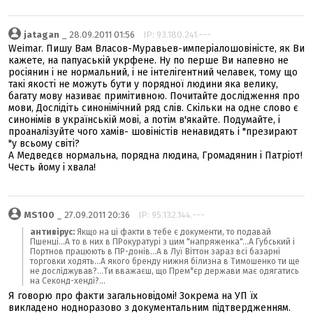
jatagan
_ 28.09.2011 01:56
IP: 93.180.241.---
Weimar. Пишу Вам Власов-Муравьев-имперіалошовіністе, як Ви
кажете, на папуаській укрфене. Ну по перше Ви напевно не
росіянин і не нормальний, і не інтелігентний челавек, тому що
такі якості не можуть бути у порядної людини яка велику,
багату мову називає примітивною. Почитайте дослідження про
мови, Дослідіть синонімічний ряд слів. Скільки на одне слово є
синонімів в українській мові, а потім в'якайте. Подумайте, і
проаналізуйте чого хамів- шовіністів ненавидять і "презирают
"у всьому світі?
А Медведєв нормальна, порядна людина, Громадянин і Патріот!
Честь йому і хвала!
MS100
_ 27.09.2011 20:36
IP: 95.132.144.---
антивірус:
Якщо на ці факти в тебе є документи, то подавай
Пшенці...А то в них в ПРокуратурі з цим "напряженка"...А Губський і
Портнов працюють в ПР-донів...А в Луї Віттон зараз всі базарні
торговки ходять...А якого бренду нижня білизна в Тимошенко ти ще
не досліджував?...Ти вважаєш, що Прем*єр держави має одягатись
на Секонд-хенді?...
Я говорю про факти загальновідомі! Зокрема на УП їх
викладено нодноразово з документальним підтвердженням.