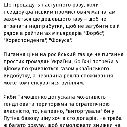
Що продадуть наступного разу, коли
псевдоукраїнським промисловим магнатам
захочеться ще дешевшого газу – щоб не
втрачати надприбутки, щоб не загубити свій
рядок в рейтингах мільярдерів "Форбс",
"Кореспондента", "Фокуса".
Питання ціни на російський газ це не питання
простих громадян України, бо їхні потреби в
цілому покриваються газом українського
видобутку, а незначна решта споживання
може компенсуватися вугіллям.
Якби Тимошенко допускала можливість
гендлювати територіями та стратегічною
власністю, то, напевно, "виторгувала" би у
Путіна базову ціну хоч в сто доларів. Не треба
ж багато розуму, щоб вимолювати знижки на