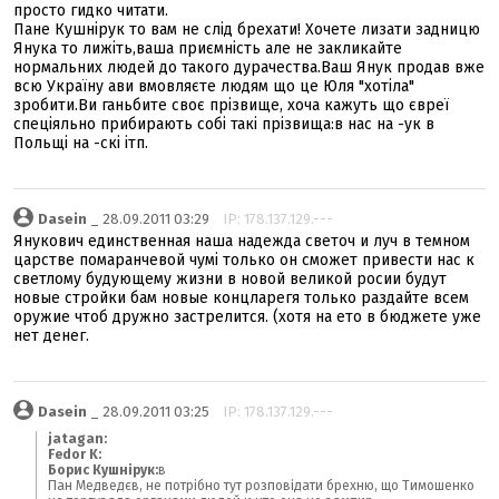
просто гидко читати.
Пане Кушнірук то вам не слід брехати! Хочете лизати задницю
Янука то лижіть,ваша приємність але не закликайте
нормальних людей до такого дурачества.Ваш Янук продав вже
всю Україну ави вмовляєте людям що це Юля "хотіла"
зробити.Ви ганьбите своє прізвище, хоча кажуть що євреї
спеціяльно прибирають собі такі прізвища:в нас на -ук в
Польщі на -скі ітп.
Dasein
_ 28.09.2011 03:29
IP: 178.137.129.---
Янукович единственная наша надежда светоч и луч в темном
царстве помаранчевой чумі только он сможет привести нас к
светлому будующему жизни в новой великой росии будут
новые стройки бам новые концларегя только раздайте всем
оружие чтоб дружно застрелится. (хотя на ето в бюджете уже
нет денег.
Dasein
_ 28.09.2011 03:25
IP: 178.137.129.---
jatagan:
Fedor K:
Борис Кушнірук:
в
Пан Медведєв, не потрібно тут розповідати брехню, що Тимошенко