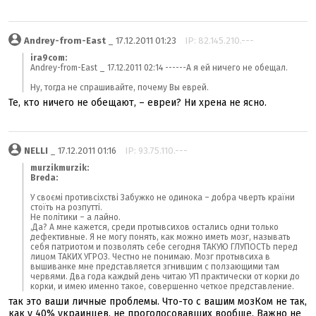
Andrey-from-East
_ 17.12.2011 01:23
IP: 82.145.210.---
ira9com:
Andrey-from-East _ 17.12.2011 02:14 ------А я ей ничего не обещал.
Ну, тогда не спрашивайте, почему Вы еврей.
Те, кто ничего не обещают, – евреи? Ни хрена не ясно.
NELLI
_ 17.12.2011 01:16
IP: 93.75.110.---
murzikmurzik:
Breda:
У своємі противсіхстві Забужко не одинока – добра чверть країни
стоїть на розпутті.
Не політики – а лайно.
,Да? А мне кажется, среди протывсихов остались одни только
дефективные. Я не могу понять, как можно иметь мозг, называть
себя патриотом и позволять себе сегодня ТАКУЮ ГЛУПОСТЬ перед
лицом ТАКИХ УГРОЗ. Честно не понимаю. Мозг протывсиха в
вышиванке мне представляется згнившим с ползающими там
червями. Два года каждый день читаю УП практически от корки до
корки, и имею именно такое, совершенно четкое представление.
так это ваши личные проблемы. Что-то с вашим мозКом не так,
как у 40% украинцев, не проголосовавших вообще. Важно не