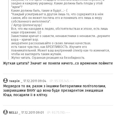
заодно и каждому украинцу. Какие должны быть плоды у этой
"идеи"?
Какие должны быть, такие и будут...:- (
"Каждый усматривает в другом лишь то, что содержится в нём
самом, ибо он может постичь его и понимать его лишь в меру
собственного интеллекта".
/ Артур Шопенгауэр/
Все, что мы находим в людях, обстоятельствах и эпохе, есть лишь
наше отражение. (с)
Завистники кричат о зависти, ненавистники о ненависти...держите
вора – кричит вор.
аккуратнее рассказывайте о своих личных качествах.
есть такое чувство, как БРЕЗГЛИВОСТЬ. Изучите его
повнимательней. Может ваш внутренний спектр как-то изменится,
чтобы не выглядеть таким жутким.
Жутко читать. Странная реакция на безобидность.
Жуткая цитата? Значит не поняли ничего...со временем поймете
таврія
_ 17.12.2011 09:04
IP: 95.135.145.---
Медведєв то ви, разом з іншими бюторилими політологами,
завірившими ВАНУ що вона буде президентом знищивши
Юща, посадили її в клітку.
NELLI
_ 17.12.2011 09:01
IP: 93.75.110.---