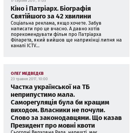
17 серпня 2017, 17:05
Кіно і Патріарх. Біографія
Святійшого за 42 хвилини
Cоціальна реклама, якщо хочете. Забув
написати про це вчасно. А давно хотів
порекомендувати фільм про Патріарха
Філарета, який вийшов ще наприкінці липня на
каналі ICTV...
ОЛЕГ МЕДВЕДЄВ
23 травня 2017, 10:00
Частка української на ТБ
неприпустимо мала.
Саморегуляція була би кращим
виходом. Власники не почули.
Слово за законодавцями. Що казав
Президент про мовні квоти
Сьогодні Верховна Рада, нарешті, має