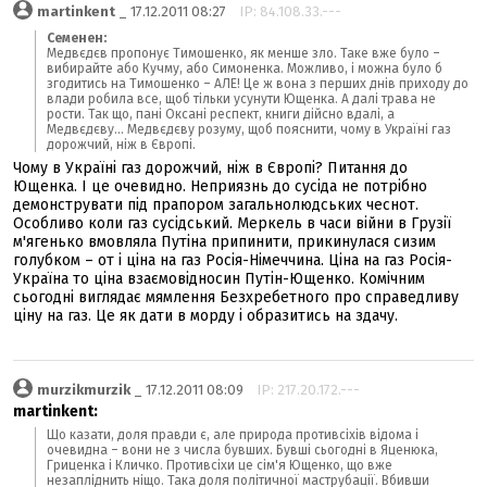
martinkent
_ 17.12.2011 08:27
IP: 84.108.33.---
Семенен:
Медвєдєв пропонує Тимошенко, як менше зло. Таке вже було –
вибирайте або Кучму, або Симоненка. Можливо, і можна було б
згодитись на Тимошенко – АЛЕ! Це ж вона з перших днів приходу до
влади робила все, щоб тільки усунути Ющенка. А далі трава не
рости. Так що, пані Оксані респект, книги дійсно вдалі, а
Медвєдєву... Медвєдєву розуму, щоб пояснити, чому в Україні газ
дорожчий, ніж в Європі.
Чому в Україні газ дорожчий, ніж в Європі? Питання до
Ющенка. І це очевидно. Неприязнь до сусіда не потрібно
демонструвати під прапором загальнолюдських чеснот.
Особливо коли газ сусідський. Меркель в часи війни в Грузії
м'ягенько вмовляла Путіна припинити, прикинулася сизим
голубком – от і ціна на газ Росія-Німеччина. Ціна на газ Росія-
Україна то ціна взаємовідносин Путін-Ющенко. Комічним
сьогодні виглядає мямлення Безхребетного про справедливу
ціну на газ. Це як дати в морду і образитись на здачу.
murzikmurzik
_ 17.12.2011 08:09
IP: 217.20.172.---
martinkent:
Що казати, доля правди є, але природа противсіхів відома і
очевидна – вони не з числа бувших. Бувші сьогодні в Яценюка,
Гриценка і Кличко. Противсіхи це сім'я Ющенко, що вже
незапліднить ніщо. Така доля політичної маструбації. Вбивши