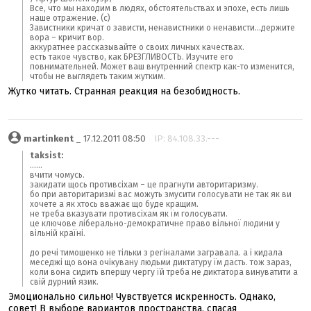
Все, что мы находим в людях, обстоятельствах и эпохе, есть лишь
наше отражение. (с)
Завистники кричат о зависти, ненавистники о ненависти...держите
вора – кричит вор.
аккуратнее рассказывайте о своих личных качествах.
есть такое чувство, как БРЕЗГЛИВОСТЬ. Изучите его
повнимательней. Может ваш внутренний спектр как-то изменится,
чтобы не выглядеть таким жутким.
Жутко читать. Странная реакция на безобидность.
martinkent
_ 17.12.2011 08:50
IP: 84.108.33.---
taksist:
......
вчити чомусь.
закидати щось противсіхам – це прагнути авторитаризму.
бо при авторитаризмі вас можуть змусити голосувати не так як ви
хочете а як хтось вважає що буде кращим.
не треба вказувати противсіхам як їм голосувати.
це ключове ліберально-демократичне право вільної людини у
вільній країні.
до речі тимошенко не тільки з регіналами загравала. а і кидала
меседжі що вона очікувану людьми диктатуру їм дасть. тож зараз,
коли вона сидить впершу чергу їй треба не диктатора винуватити а
свій дурний язик.
Эмоционально сильно! Чувствуется искренность. Однако,
совет! В выборе вариантов пространства, спасая