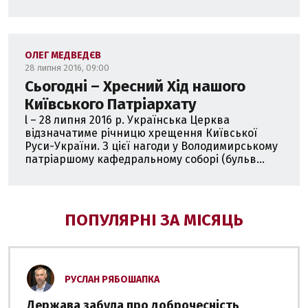
ОЛЕГ МЕДВЕДЄВ
28 липня 2016, 09:00
Сьогодні – Хресний Хід нашого
Київського Патріархату
l – 28 липня 2016 р. Українська Церква
відзначатиме річницю хрещення Київської
Руси-України. З цієї нагоди у Володимирському
патріаршому кафедральному соборі (бульв...
ПОПУЛЯРНІ ЗА МІСЯЦЬ
РУСЛАН РЯБОШАПКА
Держава забула про доброчесність