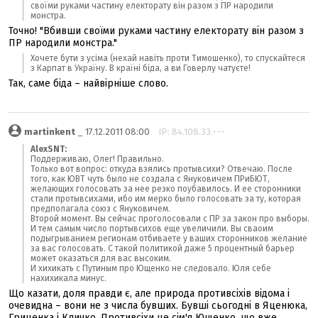
своїми руками частину електорату він разом з ПР народили
монстра.
Точно! "Вбивши своїми руками частину електорату він разом з
ПР народили монстра."
Хочете бути з усіма (нехай навіть проти Тимошенко), то спускайтеся
з Карпат в Україну. В країні біда, а ви Говерлу чатуєте!
Так, саме біда – найвірніше слово.
martinkent
_ 17.12.2011 08:00
IP: 84.108.33.---
AlexSNT:
Поддерживаю, Олег! Правильно.
Только вот вопрос: откуда взялись протывсихи? Отвечаю. После
того, как ЮВТ чуть было не создала с Януковичем ПРиБЮТ,
желающих голосовать за нее резко поубавилось. И ее сторонники
стали протывсихами, ибо им мерко было голосовать за ту, которая
предполагала союз с Януковичем.
Второй момент. Вы сейчас проголосовали с ПР за закон про выборы.
И тем самым число портывсихов еще увеличили. Вы сваоим
подыгрыванием регионам отбиваете у ваших сторонников желание
за вас голосовать. С такой политикой даже 5 процентный барьер
может оказаться для вас высоким.
И хихикать с Путиным про Ющенко не следовало. Юля себе
нахихикала минус.
Що казати, доля правди є, але природа противсіхів відома і
очевидна – вони не з числа бувших. Бувші сьогодні в Яценюка,
Гриценка і Кличко. Противсіхи це сім'я Ющенко, що вже