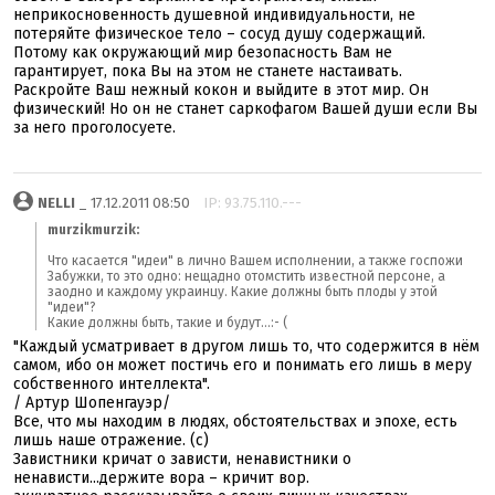
неприкосновенность душевной индивидуальности, не
потеряйте физическое тело – сосуд душу содержащий.
Потому как окружающий мир безопасность Вам не
гарантирует, пока Вы на этом не станете настаивать.
Раскройте Ваш нежный кокон и выйдите в этот мир. Он
физический! Но он не станет саркофагом Вашей души если Вы
за него проголосуете.
NELLI
_ 17.12.2011 08:50
IP: 93.75.110.---
murzikmurzik:
Что касается "идеи" в лично Вашем исполнении, а также госпожи
Забужки, то это одно: нещадно отомстить известной персоне, а
заодно и каждому украинцу. Какие должны быть плоды у этой
"идеи"?
Какие должны быть, такие и будут...:- (
"Каждый усматривает в другом лишь то, что содержится в нём
самом, ибо он может постичь его и понимать его лишь в меру
собственного интеллекта".
/ Артур Шопенгауэр/
Все, что мы находим в людях, обстоятельствах и эпохе, есть
лишь наше отражение. (с)
Завистники кричат о зависти, ненавистники о
ненависти...держите вора – кричит вор.