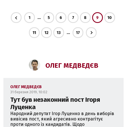
...
1
5
6
7
8
9
10
...
11
12
13
17
ОЛЕГ МЕДВЕДЄВ
ОЛЕГ МЕДВЕДЄВ
31 березня 2019, 10:02
Тут був незаконний пост Ігоря
Луценка
Народний депутат Ігор Луценко в день виборів
вивісив пост, який агресивно контрагітує
проти одного із кандидатів. Щодо