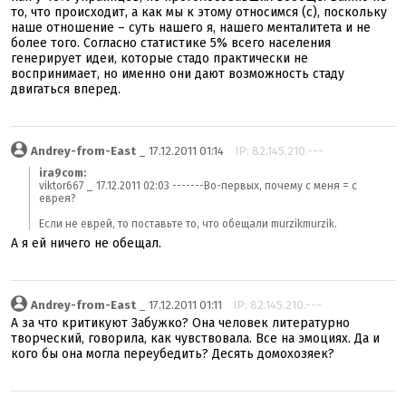
то, что происходит, а как мы к этому относимся (с), поскольку
наше отношение – суть нашего я, нашего менталитета и не
более того. Согласно статистике 5% всего населения
генерирует идеи, которые стадо практически не
воспринимает, но именно они дают возможность стаду
двигаться вперед.
Andrey-from-East
_ 17.12.2011 01:14
IP: 82.145.210.---
ira9com:
viktor667 _ 17.12.2011 02:03 -------Во-первых, почему с меня = с
еврея?
Если не еврей, то поставьте то, что обещали murzikmurzik.
А я ей ничего не обещал.
Andrey-from-East
_ 17.12.2011 01:11
IP: 82.145.210.---
А за что критикуют Забужко? Она человек литературно
творческий, говорила, как чувствовала. Все на эмоциях. Да и
кого бы она могла переубедить? Десять домохозяек?