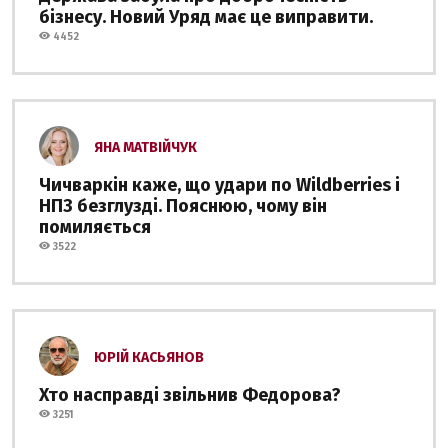
бізнесу. Новий Уряд має це виправити.
4452
ЯНА МАТВІЙЧУК
Чичваркін каже, що удари по Wildberries і
НПЗ безглузді. Пояснюю, чому він
помиляється
3522
ЮРІЙ КАСЬЯНОВ
Хто насправді звільнив Федорова?
3251