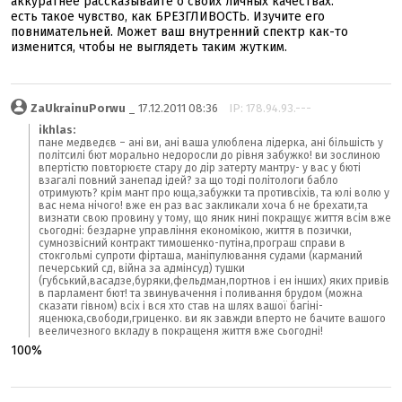
аккуратнее рассказывайте о своих личных качествах.
есть такое чувство, как БРЕЗГЛИВОСТЬ. Изучите его
повнимательней. Может ваш внутренний спектр как-то
изменится, чтобы не выглядеть таким жутким.
ZaUkrainuPorwu
_ 17.12.2011 08:36
IP: 178.94.93.---
ikhlas:
пане медведєв – ані ви, ані ваша улюблена лідерка, ані більшість у
політсилі бют морально недоросли до рівня забужко! ви зослиною
впертістю повторюєте стару до дір затерту мантру- у вас у бюті
взагалі повний занепад ідей? за що тоді політологи бабло
отримують? крім мант про юща,забужки та противсіхів, та юлі волю у
вас нема нічого! вже ен раз вас закликали хоча б не брехати,та
визнати свою провину у тому, що яник нині покращує життя всім вже
сьогодні: бездарне управління економікою, життя в позички,
сумнозвісний контракт тимошенко-путіна,програш справи в
стокгольмі супроти фірташа, маніпулювання судами (карманий
печерський сд, війна за адмінсуд) тушки
(губський,васадзе,буряки,фельдман,портнов і ен інших) яких привів
в парламент бют! та звинувачення і поливання брудом (можна
сказати гівном) всіх і вся хто став на шлях вашої багіні-
яценюка,свободи,гриценко. ви як завжди вперто не бачите вашого
вееличезного вкладу в покращеня життя вже сьогодні!
100%