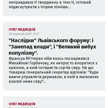
неправдивості тверджень в тексті, готовий
подискутувати з Ігорем пізніше...
ОЛЕГ МЕДВЕДЄВ
20 вересня 2017, 11:37
''Наслідки'' Львівського форуму: і
''Занепад влади'', і ''Великий вибух
популізму''.
Франсуа Міттеран ніби якось поскаржився
Михайлові Горбачову, як непросто впоратися з
країною, в якій чотириста сортів сиру. На що
товариш генеральний секретар відповів: "Куди
важче управляти державою, в якій в магазинах
взагалі нема сиру"...
ОЛЕГ МЕДВЕДЄВ