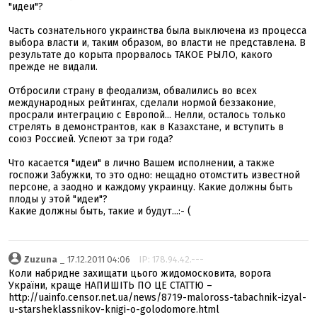
"идеи"?
Часть сознательного украинства была выключена из процесса
выбора власти и, таким образом, во власти не представлена. В
результате до корыта прорвалось ТАКОЕ РЫЛО, какого
прежде не видали.
Отбросили страну в феодализм, обвалились во всех
международных рейтингах, сделали нормой беззаконие,
просрали интеграцию с Европой... Нелли, осталось только
стрелять в демонстрантов, как в Казахстане, и вступить в
союз Россией. Успеют за три года?
Что касается "идеи" в лично Вашем исполнении, а также
госпожи Забужки, то это одно: нещадно отомстить известной
персоне, а заодно и каждому украинцу. Какие должны быть
плоды у этой "идеи"?
Какие должны быть, такие и будут...:- (
Zuzuna
_ 17.12.2011 04:06
IP: 178.94.42.---
Коли набридне захищати цього жидомосковита, ворога
України, краще НАПИШІТЬ ПО ЦЕ СТАТТЮ –
http://uainfo.censor.net.ua/news/8719-maloross-tabachnik-izyal-
u-starsheklassnikov-knigi-o-golodomore.html