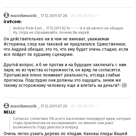
murzikmurzik
_ 17.12.2011 07:28
IP: 217.20.172.---
ira9com:
Andrey-from-East _ 17.12.2011 02:14 ------А я ей ничего не обещал.
Ну, тогда не спрашивайте, почему Вы еврей.
Он действительнео ни в чем не виноват, уважаемая
Историчка, спор как таковой не предлагался. Единственное,
что Андрей обещал, это то, что ему будет очень стыдно, если
все пойдет по худшему сценарию.
Другой вопрос, я б не против и на будущее заключать с ним
пари, но из чувства осторожности, он вряд ли согласится.
Протывсихи плохо понимают реальность, отсюда слабые
прогнозы. Подспудно они должны это ощущать, зачем же
такому осторожному человеку еще и влетать на деньги?:-)))
murzikmurzik
_ 17.12.2011 07:20
IP: 217.20.172.---
NELLI:
Согласно статистике 5% всего населения генерирует идеи, которые
стадо практически не воспринимает, но именно они дают
возможность стаду двигаться вперед.
Очень легко узнать дерево по плодам. Каковы плоды Вашей