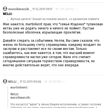
murzikmurzik
_ 17.12.2011 09:17
IP: 217.20.172.---
NELLI:
Жуткая цитата? Значит не поняли ничего...со временем поймете
Мне кажется, martinkent прав, что "семья Ющенко" тупиковая
ветвь уже не родить ничего и ничего не поймет. Пустые
безполезные оболочки, изрыгающие проклятия.
Давайте следить за событиями, Нелли, Вы сами сказали, что
жизнь по большому счету справедлива, каждому воздает по
заслугам и расставляет все по своим местам. Только
ошибаетесь, как мне кажется, в том, что высший момент
справедливости настал уже сегодня. Мало кто считает
сегодняшнюю ситуации торжеством справедливости, но
многие действительно верят, что оно впереди.
NELLI
_ 17.12.2011 09:06
IP: 93.75.110.---
martinkent:
NELLI:
murzikmurzik:
Что касается "идеи" в лично Вашем исполнении, а также госпожи
Забужки, то это одно: нещадно отомстить известной персоне, а