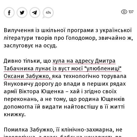
137
414
Вилучення із шкільної програми з української
літератури творів про Голодомор, звичайно ж,
заслуговує на осуд.
Дивно тільки, що
хула на адресу Дмитра
Табачника лунає із вуст моєї "улюблениці"
Оксани Забужко,
яка технологічно торувала
Януковичу дорогу до влади в перших рядах
армії Віктора Ющенка – хай і згідно своїх
переконань, а не тому, що родина Ющенків
допомогла їй видати найтовстішу в її житті
книжку.
Помилка Забужко, її клінічно-захмарна, не