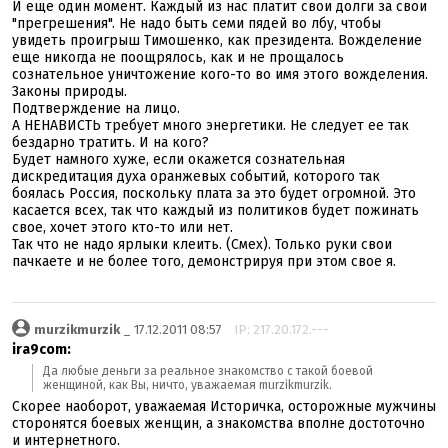
И еще один момент. Каждый из нас платит свои долги за свои
"прегрешения". Не надо быть семи пядей во лбу, чтобы
увидеть проигрыш Тимошенко, как президента. Вожделение
еще никогда не поощрялось, как и не прощалось
сознательное уничтожение кого-то во имя этого вожделения.
Законы природы.
Подтверждение на лицо.
А НЕНАВИСТЬ требует много энергетики. Не следует ее так
бездарно тратить. И на кого?
Будет намного хуже, если окажется сознательная
дискредитация духа оранжевых событий, которого так
боялась Россия, поскольку плата за это будет огромной. Это
касается всех, так что каждый из политиков будет пожинать
свое, хочет этого кто-то или нет.
Так что не надо ярлыки клеить. (Смех). Только руки свои
пачкаете и не более того, демонстрируя при этом свое я.
murzikmurzik
_ 17.12.2011 08:57
IP: 217.20.172.---
ira9com:
Да любые деньги за реальное знакомство с такой боевой
женщиной, как Вы, ничто, уважаемая murzikmurzik.
Скорее наоборот, уважаемая Историчка, осторожные мужчины
сторонятся боевых женщин, а знакомства вполне достоточно
и интернетного.