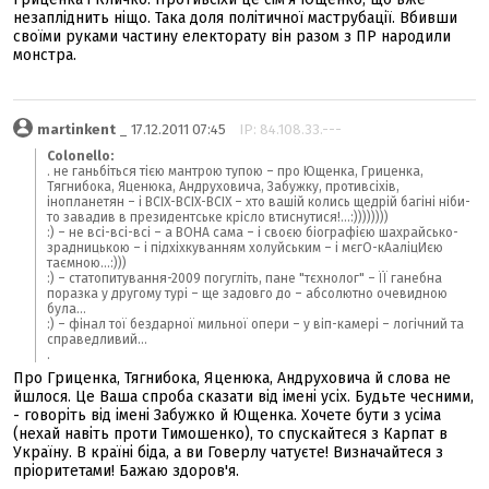
незапліднить ніщо. Така доля політичної маструбації. Вбивши
своїми руками частину електорату він разом з ПР народили
монстра.
martinkent
_ 17.12.2011 07:45
IP: 84.108.33.---
Colonello:
. не ганьбіться тією мантрою тупою – про Ющенка, Гриценка,
Тягнибока, Яценюка, Андруховича, Забужку, противсіхів,
інопланетян – і ВСІХ-ВСІХ-ВСІХ – хто вашій колись щедрій багіні ніби-
то завадив в президентське крісло втиснутися!...:))))))))
:) – не всі-всі-всі – а ВОНА сама – і своєю біографією шахрайсько-
зрадницькою – і підхіхкуванням холуйським – і мєгО-кАаліцИєю
таємною...:)))
:) – статопитування-2009 погугліть, пане "тєхнолог" – ЇЇ ганебна
поразка у другому турі – ще задовго до – абсолютно очевидною
була...
:) – фінал тої бездарної мильної опери – у віп-камері – логічний та
справедливий...
.
Про Гриценка, Тягнибока, Яценюка, Андруховича й слова не
йшлося. Це Ваша спроба сказати від імені усіх. Будьте чесними,
- говоріть від імені Забужко й Ющенка. Хочете бути з усіма
(нехай навіть проти Тимошенко), то спускайтеся з Карпат в
Україну. В країні біда, а ви Говерлу чатуєте! Визначайтеся з
пріоритетами! Бажаю здоров'я.