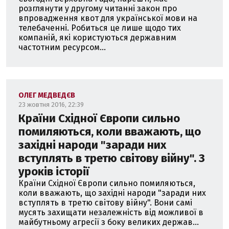
розглянути у другому читанні закон про
впровадження квот для української мови на
телебаченні. Робиться це лише щодо тих
компаній, які користуються державним
частотним ресурсом...
ОЛЕГ МЕДВЕДЄВ
23 жовтня 2016, 22:39
Країни Східної Європи сильно
помиляються, коли вважають, що
західні народи "заради них
вступлять в третю світову війну". З
уроків історії
Країни Східної Європи сильно помиляються,
коли вважають, що західні народи "заради них
вступлять в третю світову війну". Вони самі
мусять захищати незалежність від можливої в
майбутньому агресії з боку великих держав...