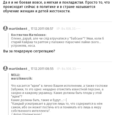
Да я и не боевая вовсе, а мягкая и покладистая. Просто то, что
происходит сейчас в политике и в стране называется
обучение женщин и детей жестокости.
martinkent
_ 17.12.2011 08:57
IP: 84.108.33.---
Костянтин Матвієнко:
Олеже, даруй, але чи слід втручатися у "бабське"? Уяви, коли б
старий Кайдаш та раптом у палажко-парасчині лайки свого...
устромляв, носа.
Вы за гендерную сегрегацию?
martinkent
_ 17.12.2011 08:55
IP: 84.108.33.---
NELLI:
murzikmurzik:
Что касается "идеи" в лично Вашем исполнении, а также госпожи
Забужки, то это одно: нещадно отомстить известной персоне, а
заодно и каждому украинцу. Какие должны быть плоды у этой
"идеи"?
Какие должны быть, такие и будут...:- (
"Каждый усматривает в другом лишь то, что содержится в нём
самом, ибо он может постичь его и понимать его лишь в меру
собственного интеллекта".
/ Артур Шопенгауэр/