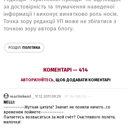
за достовірність та тлумачення наведеної
інформації і виконує винятково роль носія.
Точка зору редакції УП може не збігатися з
точкою зору автора блогу.
РОЗДІЛ:
ПОЛІТИКА
КОМЕНТАРІ — 414
АВТОРИЗУЙТЕСЬ
, ЩОБ ДОДАВАТИ КОМЕНТАРІ
martinkent
_ 17.12.2011 09:29
IP: 84.108.33.---
NELLI:
------------Жуткая цитата? Значит не поняли ничего...со
временем поймете-------------
Пытаетесь возвыситься за мой счёт? Счастливого полёта,
милочка!