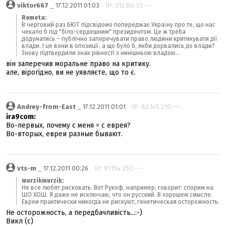
viktor667
_ 17.12.2011 01:03
IP: 212.80.33.---
Remeta:
В черговий раз БЮТ підсвідомо попереджає Україну про те, що нас
чекало б під "біло-сердешним" президентом. Це ж треба
додуматись – публічно заперечувати право людини критикувати дії
влади. І це вони в опозиції, а що було б, якби дорвались до влади?
Знову підтвердили знак рівності з нинішньою владою...
він заперечив моральне право на критику.
але, вірогідно, ви не уявляєте, що то є.
Andrey-from-East
_ 17.12.2011 01:01
IP: 82.145.210.---
ira9com:
Во-первых, почему с меня = с еврея?
Во-вторых, евреи разные бывают.
vts-m
_ 17.12.2011 00:26
IP: 91.154.252.---
murzikmurzik:
Не все любят рисковать. Вот Рукоф, например, говорит: спорим на
ШО ХОШ. Я даже не исключаю, что он русский. В хорошем смысле.
Евреи практически никогда не рискуют, генетическая осторожность.
Не осторожность, а передбачливість...:-)
Викл (с)