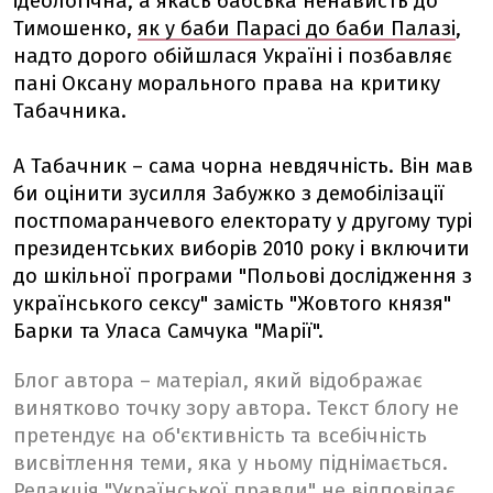
ідеологічна, а якась бабська ненависть до
Тимошенко,
як у баби Парасі до баби Палазі
,
надто дорого обійшлася Україні і позбавляє
пані Оксану морального права на критику
Табачника.
А Табачник – сама чорна невдячність. Він мав
би оцінити зусилля Забужко з демобілізації
постпомаранчевого електорату у другому турі
президентських виборів 2010 року і включити
до шкільної програми "Польові дослідження з
українського сексу" замість "Жовтого князя"
Барки та Уласа Самчука "Марії".
Блог автора – матеріал, який відображає
винятково точку зору автора. Текст блогу не
претендує на об'єктивність та всебічність
висвітлення теми, яка у ньому піднімається.
Редакція "Української правди" не відповідає