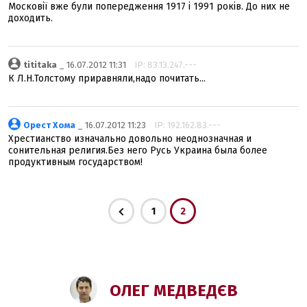
Московії вже були попередження 1917 і 1991 років. До них не
доходить.
tititaka
_ 16.07.2012 11:31
IP: 83.13.247.---
К Л.Н.Толстому приравняли,надо почитать...
Орест Хома
_ 16.07.2012 11:23
IP: 192.162.83.---
Хрестианство изначально довольно неоднозначная и
сонительная религия.Без него Русь Украина была более
продуктивным государством!
1
2
ОЛЕГ МЕДВЕДЄВ