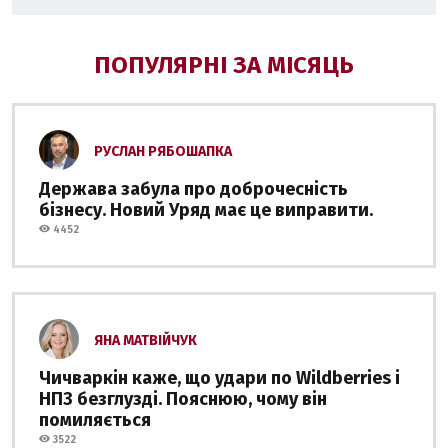
ПОПУЛЯРНІ ЗА МІСЯЦЬ
РУСЛАН РЯБОШАПКА
Держава забула про доброчесність
бізнесу. Новий Уряд має це виправити.
4452
ЯНА МАТВІЙЧУК
Чичваркін каже, що удари по Wildberries і
НПЗ безглузді. Пояснюю, чому він
помиляється
3522