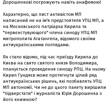
Дорошенкові погрожують навіть анафемою!
Характерно, що лист активістом МП
написаний не на ім'я предстоятеля УПЦ МП, а
на Московського патріарха Кирила та
"первєнстувующого" члена синоду УПЦ МП
митрополита Агатангела, відомого своїми
антиукраїнськими поглядами.
Як стало відомо, під час приїзду Кирила до
Києва на свято святого князя Володимира,
планується проведення синоду РПЦ. На ньому
Кирил Гундяєв може протягнути цілий ряд
антиукраїнських рішень, які позбавлять УПЦ
МП автономії. Чи не до цього пакету вирішили
"підверстати" і журналіста Юрія Дорошенка з
його книжкою?