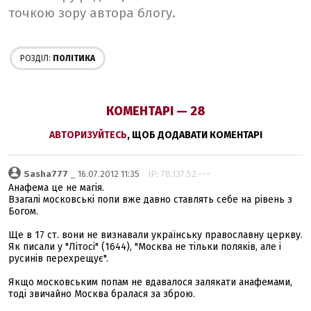
точкою зору автора блогу.
РОЗДІЛ:
ПОЛІТИКА
КОМЕНТАРІ — 28
АВТОРИЗУЙТЕСЬ
, ЩОБ ДОДАВАТИ КОМЕНТАРІ
Sasha777
_ 16.07.2012 11:35
IP: 78.137.52.---
Анафема це не магія.
Взагалі московські попи вже давно ставлять себе на рівень з
Богом.
Ще в 17 ст. вони не визнавали українську православну церкву.
Як писали у "Літосі" (1644), "Москва не тільки поляків, але і
русинів перехрещує".
Якщо московським попам не вдавалося залякати анафемами,
тоді звичайно Москва бралася за зброю.