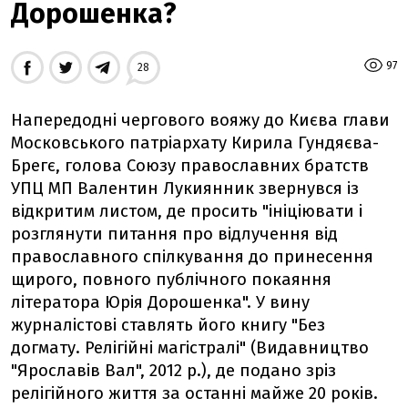
Дорошенка?
97
28
Напередодні чергового вояжу до Києва глави
Московського патріархату Кирила Гундяєва-
Брегє, голова Союзу православних братств
УПЦ МП Валентин Лукиянник звернувся із
відкритим листом, де просить "ініціювати і
розглянути питання про відлучення від
православного спілкування до принесення
щирого, повного публічного покаяння
літератора Юрія Дорошенка". У вину
журналістові ставлять його книгу "Без
догмату. Релігійні магістралі" (Видавництво
"Ярославів Вал", 2012 р.), де подано зріз
релігійного життя за останні майже 20 років.