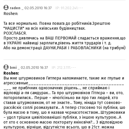
raden
_ 02.05.2010 16:37
IP: 91.202.241.---
Roshen:
Та все нормально. Повна повага до робітників.Зрештою
"НАЦИСТИ" на всіх київських будівництвах.
РОЗСЛАБСЯ.
Просто дивлячись на ВАШ ПЕРВОМАЙ сладається враження,що
в УКРАЇНІ найвищі зарплати,рівень життя трударів і т. д.
Або на демонстрації ДАУНИ,РАБИ І РАБОВЛАСНИКИ (на трибуні)
bmi
_ 02.05.2010 16:37
IP: 212.3.111.---
Roshen:
Вы мне штурмовиков Гитлера напоминаете, такие же глупые и
агрессивные_____________________________________
___ не прибічник однозначних рішень..., не сприймаю і
відповіді а-ля самдурак... Та про штурмовіков Гітлєра – ви, ото,
поторопилися... Перше – нічогісінько ви про тих людей, хто
ставав штурмовиком, от не знаєте... Тому, нінада тут совково-
расєйскіє соплі розмазувати... А тепер стосовно тої публіки, шо
була масою в тому, шо я назвав чєрнасотєнством...Штурмовики
– удєл трішки цивілізованішої публіки, з іншою культурою...А
от хто є основною масою лохторату янікєвічя?... З відповідною
культурою, вірніше, відсутністю всього, шо в 21ст. можна