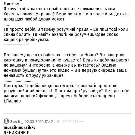
Лисиче:
Я хочу чтобы патриоты работали а не плямкали языком.
Хочешь помочь Украине? Бери лопату – и в поле! А галдеть на
площадях любой дурак может
......
Ти просто дебіл. В твоєму розумінні праця – це лиш тоді коли
спина болить. Ти навіть аналогії не розумієш. Одне слово
кацапюра дебілкувата.
--------------
По вашему все кто работают в селе – дебилы? Вы наверное
картошку и помидорчики не кушаете? Ведь их дебилы растят
по вашему? Интересно, а чем же вы питаетесь? Видимо
ножками буша? Ну так это видно – и в первую очередь ваша
ненависть к труду украинцев.
.................................
Повторю. Ти дебіл вищої категорії. Ти аналогії просто не
розумієш.Читай лекцію І. Павтова про "рускій ум". Це про тебе
написав великий фізіолог,лавреят Нобелевської премії
І.Павлов.
2a48
_ 02.05.2010 17:42
IP: 95.111.213.---
murzikmurzik+:
ДЕНИКИНЕЦ!