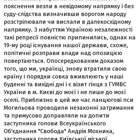
пояснення везли в невідомому напрямку і без
суду-слідства визначивши ворогом народу
розстрілювали чи вислали в далекосхідному
напрямку. З набуттям Україною незалежності
такі репресії повністю припинились, однак на
19-му році існування нашої держави, схоже,
політичні розправи влади над опозицією
повертаються. Опосередкованим доказом
того, що ми, українці, знову втратили свою
країну і порядки совка вживлюють у наші
буденні та вихідні дні і є візит гінця з ГУМВС
України в м. Києві до моєї і не лише до моєї
оселі. Приблизно в цей же час ланцюгові пси
Могильова проводили незаконні затримання
та примусово доправляли на допити
заступника голови Всеукраїнського
Об'єднання "Свобода" Андрія Мохника,
заступника голови Київської міської