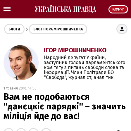
КЛУБ УП
БЛОГИ
БЛОГ ІГОРА МІРОШНИЧЕНКА
ІГОР МІРОШНИЧЕНКО
Народний депутат України,
заступник голови парламентського
комітету з питань свободи слова та
інформації. Член Політради ВО
"Свобода", журналіст, аналітик.
1 травня 2010, 14:56
Вам не подобаються
''данєцкіє парядкі'' – значить
міліція йде до вас!