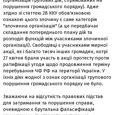
(організація групових дій, спрямованих на
порушення громадського порядку). Адже
згідно зі статтею 28 ККУ обов'язковою
ознакою цього злочину є саме категорія
"злочинна організація" (а це передбачає
складання попереднього плану дій та
розподіл функцій між учасниками злочинної
організації). Свободівці є учасниками мирної
акції, як і багато тисяч інших громадян, котрі
27 квітня брали участь в акції протесту проти
ратифікації угоди щодо продовження терміну
перебування ЧФ РФ на території України. У
їхніх діях жодної з ознак організації групового
порушення громадського порядку не було.
Зважаючи на відсутність правових підстав
для затримання та порушення справи,
очевидною є брутальна фальсифікація