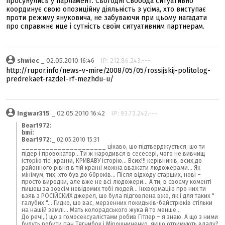
просунулись у парламент. Сьогодні Свобода ситуативно
координує свою опозиційну діяльність з усіма, хто виступає
проти режиму януковича, не забуваючи при цьому нагадати
про справжнє ице і сутність своїм ситуативним партнерам.
shwiec
_ 02.05.2010 16:46
IP: 212.86.243.---
http://rupor.info/news-v-mire/2008/05/05/rossijskij-politolog-
predrekaet-razdel-rf-mezhdu-u/
Ingwar315
_ 02.05.2010 16:42
IP: 93.73.242.---
Bear1972:
bmi:
Bear1972:
_ 02.05.2010 15:31
_____________________ цікаво, шо підтверджується, шо ти
підер і провокатор...Ти ж народився в сесесері, чого не вивчищ
історію тієї країни, КРИВАВУ історію... Всих!!! керівників, всих,до
районного рівня в тій країні можна вважати людожерами... Як
мінімум, тих, хто був до 60років... Після відходу старших, нові –
просто виродки, але вже не всі людожери... А ти, в своєму коменті
пишеш за зовсім невідомих тобі людей... Інхвормацію про них ти
взяв з РОСІЙСКИХ джерел, шо була підговлена вже, як і для таких "
галубих "... Гидко, шо вас, мерзенних покидьків-байстрюків стільки
на нашій землі... Мать колорадського жука й то менше...
До речі,:) що з гомосексуалістами робив Гітлер – я знаю. А що з ними
будуть робити пан Тягнибок і Мірошниченко, якщо отримують владу?