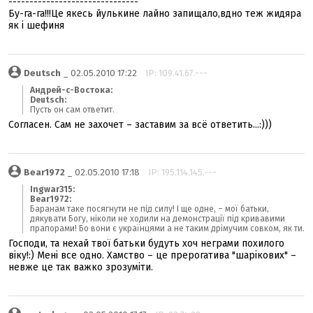
-------------------------------
Бу-га-га!!!Це якесь йулькине лайно запищало,вдно теж жидяра
як і шефиня
Deutsch
_ 02.05.2010 17:22
IP: 109.41.67.---
Андрей-с-Востока:
Deutsch:
Пусть он сам ответит.
Согласен. Сам не захочет – заставим за всё ответить...:)))
Bear1972
_ 02.05.2010 17:18
IP: 195.114.145.---
Ingwar315:
Bear1972:
Баранам таке посягнути не під силу! І ще одне, – мої батьки,
дякувати Богу, ніколи не ходили на демонстрації під кривавими
прапорами! Бо вони є українцями а не таким дрімучим совком, як ти.
Господи, та нехай твої батьки будуть хоч неграми похилого
віку!:) Мені все одно. Хамство – це прерогатива "шарікових" –
невже це так важко зрозуміти.