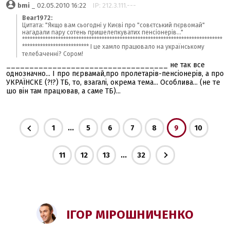
bmi
_ 02.05.2010 16:22
IP: 212.3.111.---
Bear1972:
Цитата: "Якщо вам сьогодні у Києві про "совєтський пєрвомай"
нагадали пару сотень пришелепкуватих пенсіонерів..."
******************************************************************************
************************** І це хамло працювало на українському
телебаченні? Сором!
___________________________________ не так все
однозначно... І про пєрвамай,про пролетарів-пенсіонерів, а про
УКРАЇНСКЕ (?!?) ТБ, то, взагалі, окрема тема... Особлива... (не те
шо він там працював, а саме ТБ)...
...
1
5
6
7
8
9
10
...
11
12
13
32
ІГОР МІРОШНИЧЕНКО