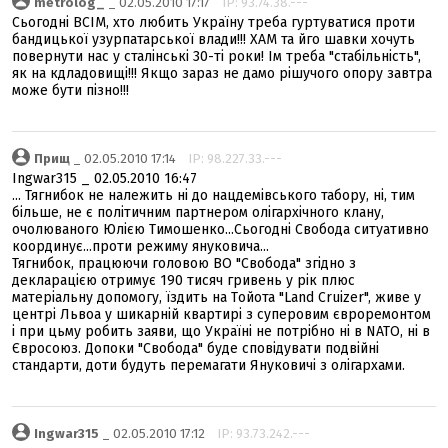
metrolog_
_ 02.05.2010 17:17
IP: 93.74.38.---
Сьогодні ВСІМ, хто любить Україну треба гуртуватися проти
бандицької узурпатарської влади!!! ХАМ та йго шавки хочуть
повернути нас у сталінські 30-ті роки! Ім треба "стабільність",
як на кдладовищі!!! Якщо зараз не дамо рішучого опору завтра
може бути пізно!!!
Прищ
_ 02.05.2010 17:14
IP: 98.227.33.---
Ingwar315 _ 02.05.2010 16:47
... Тягнибок не належить ні до нацдемівського табору, ні, тим
більше, не є політичним партнером олігархічного клану,
очолюваного Юлією Тимошенко...Сьогодні Свобода ситуативно
координує...проти режиму януковича...
Тягнибок, працюючи головою ВО "Свобода" згідно з
декларацією отримує 190 тисяч гривень у рік плюс
матеріальну допомогу, їздить на Tойота "Land Cruіzer", живе у
центрі Львоа у шикарній квартирі з суперовим євроремонтом
і при цьму робить заяви, що Україні не потрібно ні в NATO, ні в
Євросоюз. Допоки "Свобода" буде сповідувати подвійні
стандарти, доти будуть перемагати Януковичі з олігархами.
Ingwar315
_ 02.05.2010 17:12
IP: 93.73.242.---