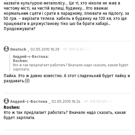
назвати культурою мегаполісу... Це ті, хто ніколи не жив в
чистому місті, на чистій вулиці, будинку... Хто вважає
нормальним сцяти і срати в парадному, плювати на підлогу, за
50 грв. – вирізати телехв. кабель в будинку на 120 кв, хто іде
працювати в держустанову тіко шо би брати хабарі...
Продовжувати?
Deutsch
_ 02.05.2010 16:29
IP: 109.41.67.---
Андрей-с-Востока:
Roshen:
Кто ж так предлагает работать? Вначале надо сказать, какая будет
зарплата.
Пайка. Это ж давно известно. А этот сладенький будет пайку и
раздавать:)))
Андрей-с-Востока
_ 02.05.2010 16:24
IP: 178.95.127.---
Roshen:
Кто ж так предлагает работать? Вначале надо сказать, какая
будет зарплата.