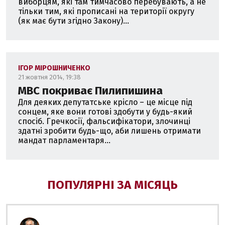
виборцям, які там тимчасово перебувають, а не
тільки тим, які прописані на території округу
(як має бути згідно Закону)...
ІГОР МІРОШНИЧЕНКО
21 жовтня 2014, 19:38
МВС покриває Пилипишина
Для деяких депутатське крісло – це місце під
сонцем, яке вони готові здобути у будь-який
спосіб. Гречкосії, фальсифікатори, злочинці
здатні зробити будь-що, аби лишень отримати
мандат парламентаря...
ПОПУЛЯРНІ ЗА МІСЯЦЬ