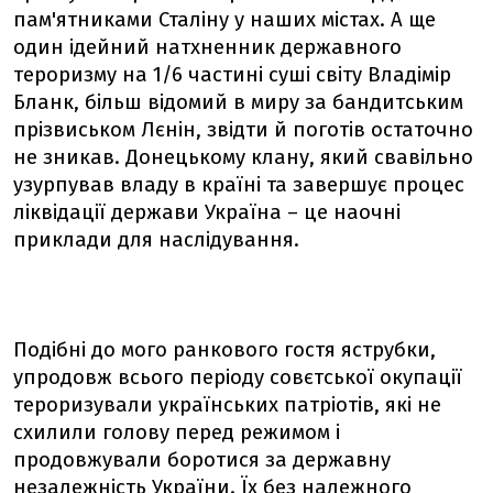
пам'ятниками Сталіну у наших містах. А ще
один ідейний натхненник державного
тероризму на 1/6 частині суші світу Владімір
Бланк, більш відомий в миру за бандитським
прізвиськом Лєнін, звідти й поготів остаточно
не зникав. Донецькому клану, який свавільно
узурпував владу в країні та завершує процес
ліквідації держави Україна – це наочні
приклади для наслідування.
Подібні до мого ранкового гостя яструбки,
упродовж всього періоду совєтської окупації
тероризували українських патріотів, які не
схилили голову перед режимом і
продовжували боротися за державну
незалежність України. Їх без належного