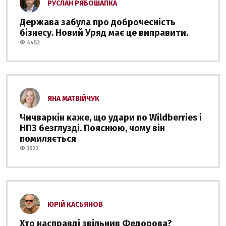
РУСЛАН РЯБОШАПКА
Держава забула про доброчесність
бізнесу. Новий Уряд має це виправити.
4452
ЯНА МАТВІЙЧУК
Чичваркін каже, що удари по Wildberries і
НПЗ безглузді. Пояснюю, чому він
помиляється
3522
ЮРІЙ КАСЬЯНОВ
Хто насправді звільнив Федорова?