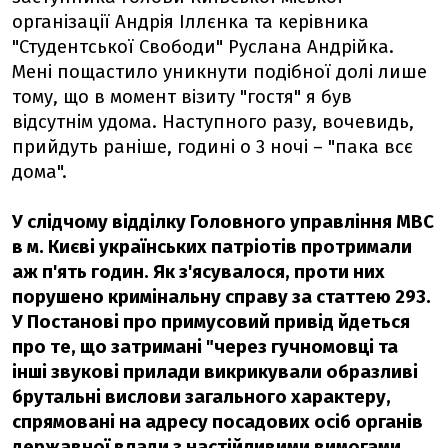
організації Андрія Іллєнка та керівника
"Студентської Свободи" Руслана Андрійка.
Мені пощастило уникнути подібної долі лише
тому, що в момент візиту "гостя" я був
відсутнім удома. Наступного разу, вочевидь,
прийдуть раніше, годині о 3 ночі – "пака всє
дома".
У слідчому відділку Головного управління МВС
в м. Києві українських патріотів протримали
аж п'ять годин. Як з'ясувалося, проти них
порушено кримінальну справу за статтею 293.
У Постанові про примусовий привід йдеться
про те, що затримані "через гучномовці та
інші звукові прилади викрикували образливі
брутальні вислови загального характеру,
спрямовані на адресу посадових осіб органів
державної влади з настійливими вимогами