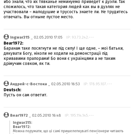
ибо знали, что их тявканье неминуемо приведет к дуэли. Так
сложилось, что такая категория людей как вы в дуэлях не
участвовали – малодушие и трусость знаете ли. Не трудитесь
отвечать. Вы отныне пустое место.
Ingwar315
_ 02.05.2010 17:05
IP: 93.73.242.---
Bear1972:
Баранам таке посягнути не під силу! І ще одне, – мої батьки,
дякувати Богу, ніколи не ходили на демонстрації під
кривавими прапорами! Бо вони є українцями а не таким
дрімучим совком, як ти.
Андрей-с-Востока
_ 02.05.2010 16:53
IP: 178.95.107.---
Deutsch:
Пусть он сам ответит.
Bear1972
_ 02.05.2010 16:48
IP: 195.114.145.---
Ingwar315:
Bear1972:
Можна подумати, що ці самі пришелепкуваті пенсіонери читають