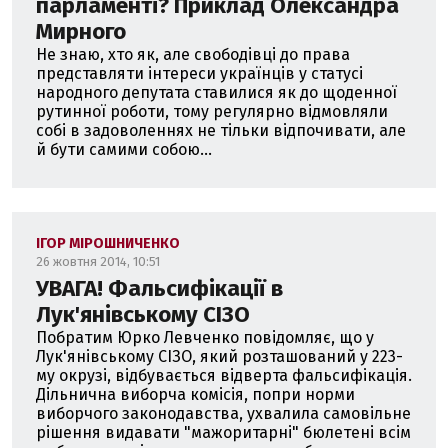
парламенті? Приклад Олександра
Мирного
Не знаю, хто як, але свободівці до права
представляти інтереси українців у статусі
народного депутата ставилися як до щоденної
рутинної роботи, тому регулярно відмовляли
собі в задоволеннях не тільки відпочивати, але
й бути самими собою...
ІГОР МІРОШНИЧЕНКО
26 жовтня 2014, 10:51
УВАГА! Фальсифікації в
Лук'янівському СІЗО
Побратим Юрко Левченко повідомляє, що у
Лук'янівському СІЗО, який розташований у 223-
му окрузі, відбувається відверта фальсифікація.
Дільнична виборча комісія, попри норми
виборчого законодавства, ухвалила самовільне
рішення видавати "мажоритарні" бюлетені всім