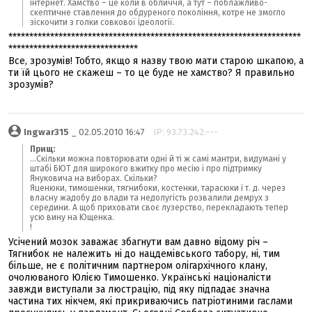
інтернет. Хамство – це коли в обличчя, а тут – поблажливо-
скептичне ставлення до обдуреного покоління, котре не змогло
зіскочити з голки совкової ідеології.
**********************************************************************
*******************************
Все, зрозумів! Тобто, якщо я назву твою мати старою шкапою, а
ти їй цього не скажеш – то це буде не хамство? Я правильно
зрозумів?
Ingwar315
_ 02.05.2010 16:47
IP: 93.73.242.---
Прищ:
...Скільки можна повторювати одні й ті ж самі мантри, видумані у
штабі БЮТ для широкого вжитку про месію і про підтримку
Януковича на виборах. Скільки?
Яценюки, тимошенки, тягнибоки, костенки, тарасюки і т. д. через
власну жадобу до влади та недолугість розвалили демрух з
середини. А щоб приховати своє лузерство, перекладають тепер
усю вину на Ющенка.
!
Усічений мозок заважає збагнути вам давно відому річ –
Тягнибок не належить ні до нацдемівського табору, ні, тим
більше, не є політичним партнером олігархічного клану,
очолюваного Юлією Тимошенко. Українські націоналісти
завжди виступали за люстрацію, під яку підпадає значна
частина тих нікчем, які прикриваючись патріотиними гаслами