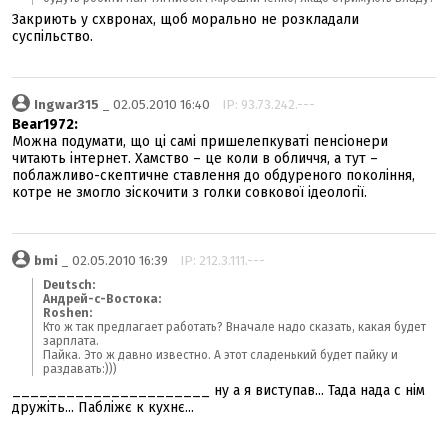
Закриють у схвронах, щоб морально не розкладали
суспільство.
Ingwar315
_ 02.05.2010 16:40
IP: 93.73.242.---
Bear1972:
Можна подумати, що ці самі пришелепкуваті пенсіонери
читають інтернет. Хамство – це коли в обличчя, а тут –
поблажливо-скептичне ставлення до обдуреного покоління,
котре не змогло зіскочити з голки совкової ідеології.
bmi
_ 02.05.2010 16:39
IP: 212.3.111.---
Deutsch:
Андрей-с-Востока:
Roshen:
Кто ж так предлагает работать? Вначале надо сказать, какая будет
зарплата.
Пайка. Это ж давно известно. А этот сладенький будет пайку и
раздавать:)))
______________________ ну а я виступав... Тада нада с нім
дружіть... Пабліжє к кухнє...