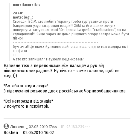
murzikmurzik+:
2a48:
metrolog_:
Сьогодні ВСІМ, хто любить Україну треба гуртуватися проти
бандицької узурпатарської влади!!! ХАМ та йго шавки хочуть
повернути нас у сталінські 30-ті роки! Ім треба "стабільність", як на
кдладовищі!!! Якщо зараз не дамо рішучого опору завтра може бути
пізно!!!
---------------------------------------------------------
Бу-га-га!!!Це якесь йулькине лайно запищало,вдно теж жидяра як і
шефиня
+++
А это кто запищал? Неужели ющенковец?
Напевне теж з перепонками між пальцями рук від
ніколинічогонекрадіння? Ну нічого – саме головне, щоб не
жид:)))
"Бо хіба ж жиди люди"
З підслуханоі розмови двох россійських Чорнорубашечников.
"Всі негаразди від жидів"
З почутого в психіатрії.
Лисиче
_ 02.05.2010 17:44
IP: 93.183.239.---
Roshen _ 02.05.2010 16:02