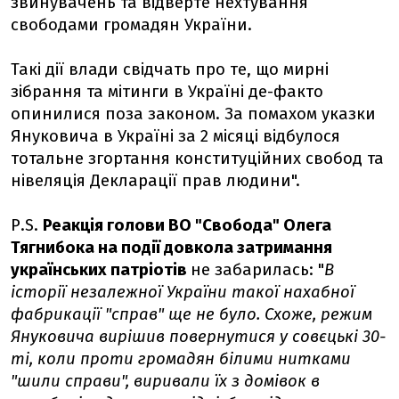
звинувачень та відверте нехтування
свободами громадян України.
Такі дії влади свідчать про те, що мирні
зібрання та мітинги в Україні де-факто
опинилися поза законом. За помахом указки
Януковича в Україні за 2 місяці відбулося
тотальне згортання конституційних свобод та
нівеляція Декларації прав людини".
Р.S.
Реакція голови ВО "Свобода" Олега
Тягнибока на події довкола затримання
українських патріотів
не забарилась: "
В
історії незалежної України такої нахабної
фабрикації "справ" ще не було. Схоже, режим
Януковича вирішив повернутися у совєцькі 30-
ті, коли проти громадян білими нитками
"шили справи", виривали їх з домівок в