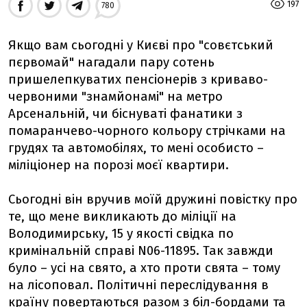
197
780
Якщо вам сьогодні у Києві про "совєтський
пєрвомай" нагадали пару сотень
пришелепкуватих пенсіонерів з криваво-
червоними "знамйонамі" на метро
Арсенальній, чи біснуваті фанатики з
помаранчево-чорного кольору стрічками на
грудях та автомобілях, то мені особисто –
міліціонер на порозі моєї квартири.
Сьогодні він вручив моїй дружині повістку про
те, що мене викликають до міліції на
Володимирську, 15 у якості свідка по
кримінальній справі N06-11895. Так завжди
було – усі на свято, а хто проти свята – тому
на лісоповал. Політичні переслідування в
країну повертаються разом з біл-бордами та