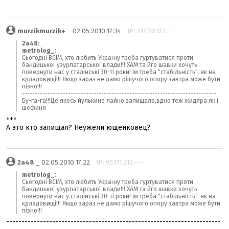
murzikmurzik+
_ 02.05.2010 17:34
IP: 217.20.172.---
2a48:
metrolog_:
Сьогодні ВСІМ, хто любить Україну треба гуртуватися проти
бандицької узурпатарської влади!!! ХАМ та йго шавки хочуть
повернути нас у сталінські 30-ті роки! Ім треба "стабільність", як на
кдладовищі!!! Якщо зараз не дамо рішучого опору завтра може бути
пізно!!!
----------------------------------------------------------------------------
Бу-га-га!!!Це якесь йулькине лайно запищало,вдно теж жидяра як і
шефиня
+++
А это кто запищал? Неужели ющенковец?
2a48
_ 02.05.2010 17:22
IP: 95.111.213.---
metrolog_:
Сьогодні ВСІМ, хто любить Україну треба гуртуватися проти
бандицької узурпатарської влади!!! ХАМ та йго шавки хочуть
повернути нас у сталінські 30-ті роки! Ім треба "стабільність", як на
кдладовищі!!! Якщо зараз не дамо рішучого опору завтра може бути
пізно!!!
----------------------------------------------------------------------