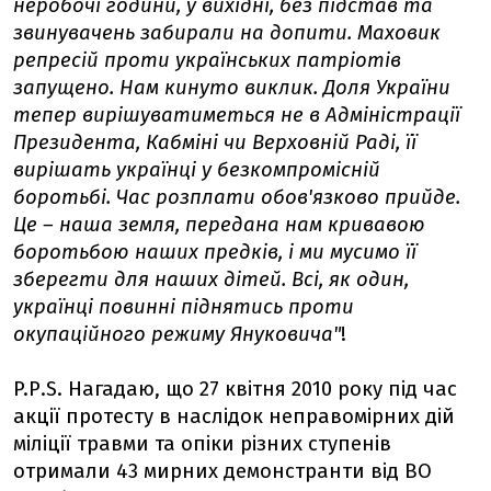
неробочі години, у вихідні, без підстав та
звинувачень забирали на допити. Маховик
репресій проти українських патріотів
запущено. Нам кинуто виклик. Доля України
тепер вирішуватиметься не в Адміністрації
Президента, Кабміні чи Верховній Раді, її
вирішать українці у безкомпромісній
боротьбі. Час розплати обов'язково прийде.
Це – наша земля, передана нам кривавою
боротьбою наших предків, і ми мусимо її
зберегти для наших дітей. Всі, як один,
українці повинні піднятись проти
окупаційного режиму Януковича"
!
P.Р.S. Нагадаю, що 27 квітня 2010 року під час
акції протесту в наслідок неправомірних дій
міліції травми та опіки різних ступенів
отримали 43 мирних демонстранти від ВО