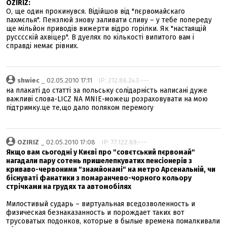
OZIRIZ:
О, ще один прокинувся. Відійшов від "пєрвомайскаго
пахмєлья". Пензлюй знову заливати сливу – у тебе попереду
ще мільйон приводів вижерти відро горілки. Як "настаящій
русссскій ахвіцер". В дуелях по кількості випитого вам і
справді немає рівних.
shwiec
_ 02.05.2010 17:11
IP: 212.86.243.---
на плакаті до статті за польську солідарність написані дуже
важливі слова-LICZ NA MNIE-можеш розраховувати на мою
підтримку.це те,що дало поляком перемогу
OZIRIZ
_ 02.05.2010 17:08
IP: 77.122.89.---
Якщо вам сьогодні у Києві про "совєтський пєрвомай"
нагадали пару сотень пришелепкуватих пенсіонерів з
криваво-червоними "знамйонамі" на метро Арсенальній, чи
біснуваті фанатики з помаранчево-чорного кольору
стрічками на грудях та автомобілях
Милостивый сударь – виртуальная вседозволенность и
физическая безнаказанность и порождает таких вот
трусоватых подонков, которые в былые времена помалкивали