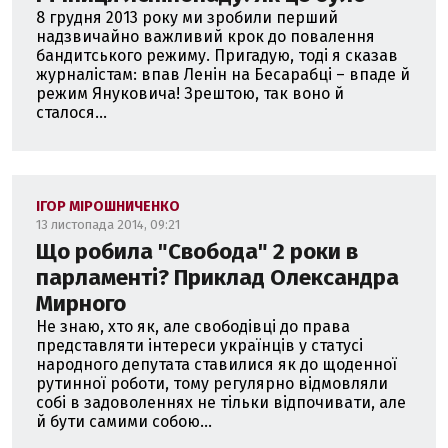
8 грудня 2013 року ми зробили перший
надзвичайно важливий крок до повалення
бандитського режиму. Пригадую, тоді я сказав
журналістам: впав Ленін на Бесарабці – впаде й
режим Януковича! Зрештою, так воно й
сталося...
ІГОР МІРОШНИЧЕНКО
13 листопада 2014, 09:21
Що робила "Свобода" 2 роки в
парламенті? Приклад Олександра
Мирного
Не знаю, хто як, але свободівці до права
представляти інтереси українців у статусі
народного депутата ставилися як до щоденної
рутинної роботи, тому регулярно відмовляли
собі в задоволеннях не тільки відпочивати, але
й бути самими собою...