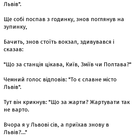
Львів".
Ще собі поспав з годинку, знов поглянув на
зупинку,
Бачить, знов стоїть вокзал, здивувався і
сказав:
"Що за станція цікава, Київ, Зміїв чи Полтава?"
Чемний голос відповів: "То є славне місто
Львів".
Тут він крикнув: "Що за жарти? Жартувати так
не варто.
Вчора я у Львові сів, а приїхав знову в
Львів?..."