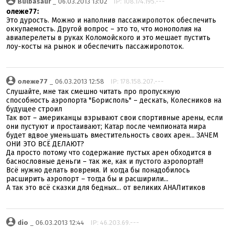
Bulbasaur
_ 06.03.2013 13:02
IP: 108.174.195.---
олеже77:
Это дурость. Можно и наполнив пассажиропоток обеспечить
оккупаемость. Другой вопрос – это то, что монополия на
авиаперелеты в руках Коломойского и это мешает пустить
лоу-косты на рынок и обеспечить пассажиропоток.
олеже77
_ 06.03.2013 12:58
IP: 178.158.207.---
Слушайте, мне так смешно читать про пропускную
способность аэропорта "Борисполь" – дескать, Колесников на
будущее строил
Так вот – американцы взрывают свои спортивные арены, если
они пустуют и простаивают; Катар после чемпионата мира
будет вдвое уменьшать вместительность своих арен... ЗАЧЕМ
ОНИ ЭТО ВСЁ ДЕЛАЮТ?
Да просто потому что содержание пустых арен обходится в
баснословные деньги – так же, как и пустого аэропорта!!!
Всё нужно делать вовремя. И когда бы понадобилось
расширить аэропорт – тогда бы и расширили...
А так это всё сказки для бедных... от великих АНАЛитиков
dio
_ 06.03.2013 12:44
IP: 46.203.69.---