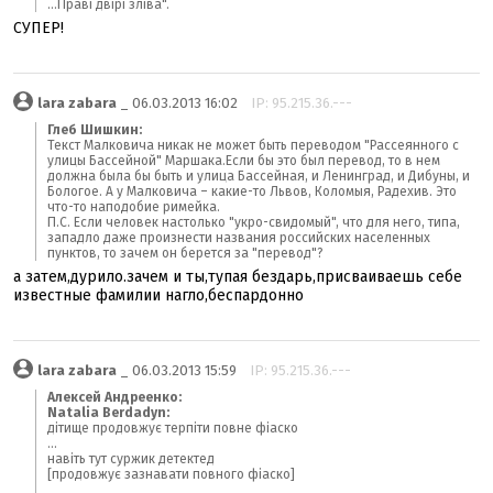
...Праві двірі зліва".
СУПЕР!
lara zabara
_ 06.03.2013 16:02
IP: 95.215.36.---
Глеб Шишкин:
Текст Малковича никак не может быть переводом "Рассеянного с
улицы Бассейной" Маршака.Если бы это был перевод, то в нем
должна была бы быть и улица Бассейная, и Ленинград, и Дибуны, и
Бологое. А у Малковича – какие-то Львов, Коломыя, Радехив. Это
что-то наподобие римейка.
П.С. Если человек настолько "укро-свидомый", что для него, типа,
западло даже произнести названия российских населенных
пунктов, то зачем он берется за "перевод"?
а затем,дурило.зачем и ты,тупая бездарь,присваиваешь себе
известные фамилии нагло,беспардонно
lara zabara
_ 06.03.2013 15:59
IP: 95.215.36.---
Алексей Андреенко:
Natalia Berdadyn:
дітище продовжує терпіти повне фіаско
...
навіть тут суржик детектед
[продовжує зазнавати повного фіаско]