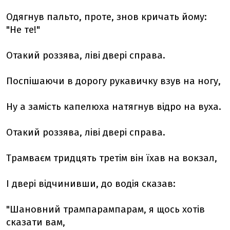
Одягнув пальто, проте, знов кричать йому:
"Не те!"
Отакий роззява, ліві двері справа.
Поспішаючи в дорогу рукавичку взув на ногу,
Ну а замість капелюха натягнув відро на вуха.
Отакий роззява, ліві двері справа.
Трамваєм тридцять третім він їхав на вокзал,
І двері відчинивши, до водія сказав:
"Шановний трампарампарам, я щось хотів
сказати вам,