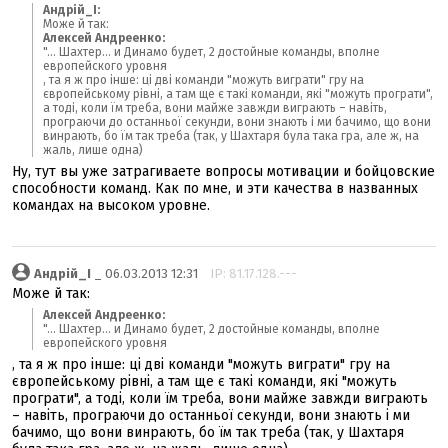
Андрій_І:
Може й так:
Алексей Андреенко:
"... Шахтер... и Динамо будет, 2 достойные команды, вполне
европейского уровня
, та я ж про інше: ці дві команди "можуть виграти" гру на
європейському рівні, а там ще є такі команди, які "можуть програти",
а тоді, коли їм треба, вони майже завжди виграють – навіть,
програючи до останньої секунди, вони знають і ми бачимо, що вони
винрають, бо їм так треба (так, у Шахтаря була така гра, але ж, на
жаль, лише одна)
Ну, тут вы уже затрагиваете вопросы мотивации и бойцовские
способности команд. Как по мне, и эти качества в названных
командах на высоком уровне.
Андрій_І
_ 06.03.2013 12:31
IP: 81.17.128.---
Може й так:
Алексей Андреенко:
"... Шахтер... и Динамо будет, 2 достойные команды, вполне
европейского уровня
, та я ж про інше: ці дві команди "можуть виграти" гру на
європейському рівні, а там ще є такі команди, які "можуть
програти", а тоді, коли їм треба, вони майже завжди виграють
– навіть, програючи до останньої секунди, вони знають і ми
бачимо, що вони винрають, бо їм так треба (так, у Шахтаря