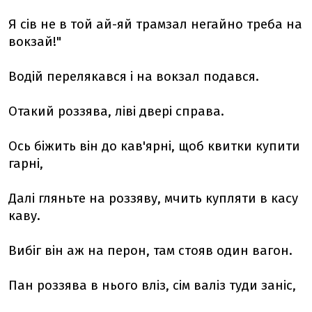
Я сів не в той ай-яй трамзал негайно треба на
вокзай!"
Водій перелякався і на вокзал подався.
Отакий роззява, ліві двері справа.
Ось біжить він до кав'ярні, щоб квитки купити
гарні,
Далі гляньте на роззяву, мчить купляти в касу
каву.
Вибіг він аж на перон, там стояв один вагон.
Пан роззява в нього вліз, сім валіз туди заніс,