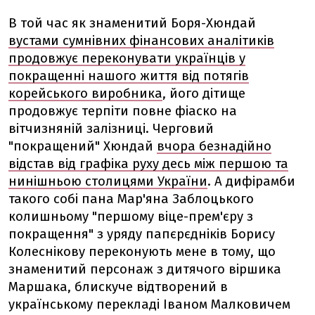
В той час як знаменитий Боря-Хюндай
вустами сумнівних фінансових аналітиків
продовжує переконувати українців у
покращенні нашого життя від потягів
корейського виробника
, його дітище
продовжує терпіти повне фіаско на
вітчизняній залізниці. Черговий
"покращений" Хюндай
вчора безнадійно
відстав від графіка руху десь між першою та
нинішньою столицями України
. А дифірамби
такого собі пана Мар'яна Заблоцького
колишньому "першому віце-прем'єру з
покращення" з уряду папєрєдніків Борису
Колеснікову переконують мене в тому, що
знаменитий персонаж з дитячого віршика
Маршака, блискуче відтворений в
українському перекладі Іваном Малковичем