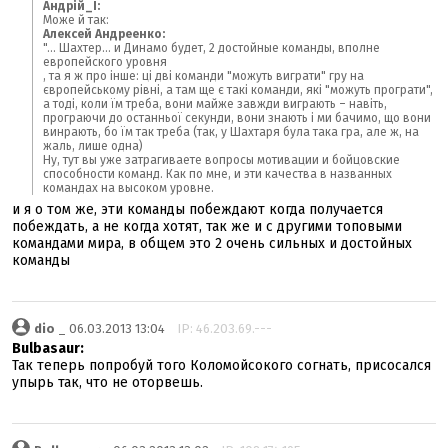
Андрій_І:
Може й так:
Алексей Андреенко:
"... Шахтер... и Динамо будет, 2 достойные команды, вполне
европейского уровня
, та я ж про інше: ці дві команди "можуть виграти" гру на
європейському рівні, а там ще є такі команди, які "можуть програти",
а тоді, коли їм треба, вони майже завжди виграють – навіть,
програючи до останньої секунди, вони знають і ми бачимо, що вони
винрають, бо їм так треба (так, у Шахтаря була така гра, але ж, на
жаль, лише одна)
Ну, тут вы уже затрагиваете вопросы мотивации и бойцовские
способности команд. Как по мне, и эти качества в названных
командах на высоком уровне.
и я о том же, эти команды побеждают когда получается
побеждать, а не когда хотят, так же и с другими топовыми
командами мира, в общем это 2 очень сильных и достойных
команды
dio
_ 06.03.2013 13:04
IP: 46.203.69.---
Bulbasaur:
Так теперь попробуй того Коломойсокого согнать, присосался
упырь так, что не оторвешь.