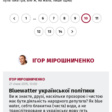
була така гра, але ж, на жаль, лише одна)
...
1
6
7
8
9
10
11
12
13
14
ІГОР МІРОШНИЧЕНКО
ІГОР МІРОШНИЧЕНКО
27 січня 2015, 13:00
Bluewatter української політики
Ви ж знаєте, друзі, наскільки прозорою і чистою
має бути діяльність народного депутата? Як blue
water, себто блакитна (чиста) вода, а не
транслітероване в українську мову геть