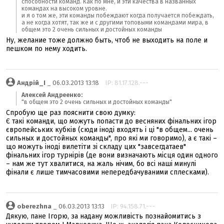
способности команд. Как по мне, и эти качества в названных
командах на высоком уровне.
и я о том же, эти команды побеждают когда получается побеждать,
а не когда хотят, так же и с другими топовыми командами мира, в
общем это 2 очень сильных и достойных команды
Ну, желание тоже должно быть, чтоб не выходить на поле и
пешком по нему ходить.
Андрій_І
_ 06.03.2013 13:18
IP: 81.17.128.---
Алексей Андреенко:
"в общем это 2 очень сильных и достойных команды"
Спробую ще раз пояснити свою думку:
Є такі команди, що можуть попасти до весняних фінальних ігор
європейських кубків (сюди іноді входять і ці "в общем... очень
сильных и достойных команды", про які ми говоримо), а є такі –
що можуть іноді вилетіти зі складу цих "завсегдатаев"
фінальних ігор турнірів (де вони визначають місця один одного
– нам же тут хвалитися, на жаль нічим, бо всі наші минулі
фінали є лише тимчасовими непередбачуваними сплесками).
oberezhna
_ 06.03.2013 13:13
IP: 94.158.71.---
Дякую, пане Ігорю, за надану можливість познайомитись з