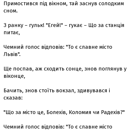
Примостився під вікном, тай заснув солодким
сном.
З ранку – гульк! "Егей!" – гукає – Що за станція
питає,
Чемний голос відповів: "То є славне місто
Львів".
Ще поспав, аж сходить сонце, знов поглянув у
віконце,
Бачить, знов стоїть вокзал, здивувався і
сказав:
"Що за місто це, Болехів, Коломия чи Радехів?"
Чемний голос відповів: "То є славне місто