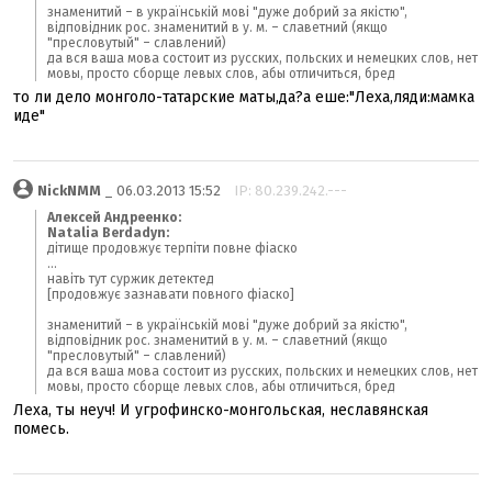
знаменитий – в українській мові "дуже добрий за якістю",
відповідник рос. знаменитий в у. м. – славетний (якщо
"пресловутый" – славлений)
да вся ваша мова состоит из русских, польских и немецких слов, нет
мовы, просто сборще левых слов, абы отличиться, бред
то ли дело монголо-татарские маты,да?а еше:"Леха,ляди:мамка
иде"
NickNMM
_ 06.03.2013 15:52
IP: 80.239.242.---
Алексей Андреенко:
Natalia Berdadyn:
дітище продовжує терпіти повне фіаско
...
навіть тут суржик детектед
[продовжує зазнавати повного фіаско]
знаменитий – в українській мові "дуже добрий за якістю",
відповідник рос. знаменитий в у. м. – славетний (якщо
"пресловутый" – славлений)
да вся ваша мова состоит из русских, польских и немецких слов, нет
мовы, просто сборще левых слов, абы отличиться, бред
Леха, ты неуч! И угрофинско-монгольская, неславянская
помесь.