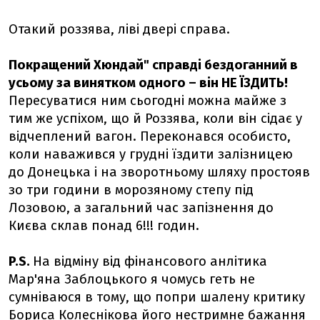
Отакий роззява, ліві двері справа.
Покращений Хюндай" справді бездоганний в
усьому за винятком одного – він НЕ ЇЗДИТЬ!
Пересуватися ним сьогодні можна майже з
тим же успіхом, що й Роззява, коли він сідає у
відчеплений вагон. Переконався особисто,
коли наважився у грудні їздити залізницею
до Донецька і на зворотньому шляху простояв
зо три години в морозяному степу під
Лозовою, а загальний час запізнення до
Києва склав понад 6!!! годин.
P.S.
На відміну від фінансового анлітика
Мар'яна Заблоцького я чомусь геть не
сумніваюся в тому, що попри шалену критику
Бориса Колеснікова його нестримне бажання