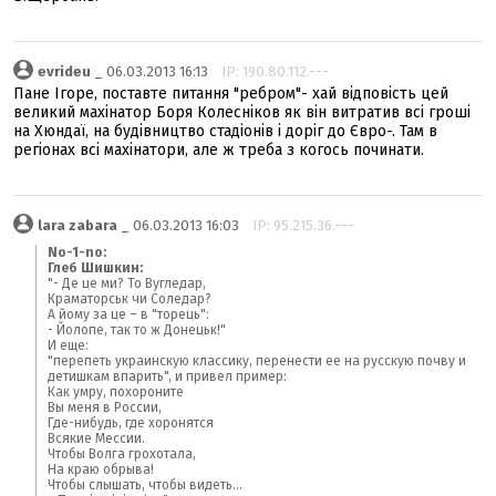
evrideu
_ 06.03.2013 16:13
IP: 190.80.112.---
Пане Ігоре, поставте питання "ребром"- хай відповість цей
великий махінатор Боря Колесніков як він витратив всі гроші
на Хюндаї, на будівництво стадіонів і доріг до Євро-. Там в
регіонах всі махінатори, але ж треба з когось починати.
lara zabara
_ 06.03.2013 16:03
IP: 95.215.36.---
No-1-no:
Глеб Шишкин:
"- Де це ми? То Вугледар,
Краматорськ чи Соледар?
А йому за це – в "торець":
- Йолопе, так то ж Донецьк!"
И еще:
"перепеть украинскую классику, перенести ее на русскую почву и
детишкам впарить", и привел пример:
Как умру, похороните
Вы меня в России,
Где-нибудь, где хоронятся
Всякие Мессии.
Чтобы Волга грохотала,
На краю обрыва!
Чтобы слышать, чтобы видеть...