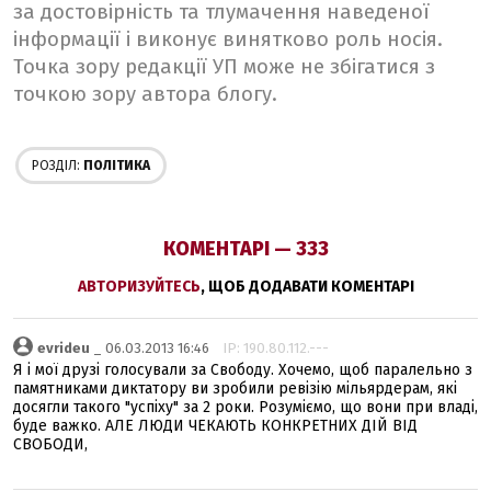
за достовірність та тлумачення наведеної
інформації і виконує винятково роль носія.
Точка зору редакції УП може не збігатися з
точкою зору автора блогу.
РОЗДІЛ:
ПОЛІТИКА
КОМЕНТАРІ — 333
АВТОРИЗУЙТЕСЬ
, ЩОБ ДОДАВАТИ КОМЕНТАРІ
evrideu
_ 06.03.2013 16:46
IP: 190.80.112.---
Я і мої друзі голосували за Свободу. Хочемо, щоб паралельно з
памятниками диктатору ви зробили ревізію мільярдерам, які
досягли такого "успіху" за 2 роки. Розуміємо, що вони при владі,
буде важко. АЛЕ ЛЮДИ ЧЕКАЮТЬ КОНКРЕТНИХ ДІЙ ВІД
СВОБОДИ,