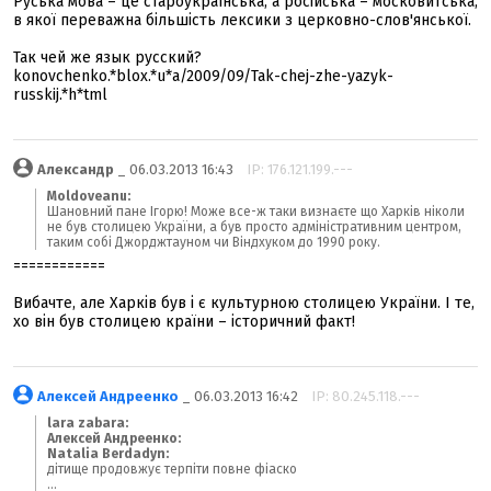
Руська мова – це староукраїнська, а російська – московитська,
в якої переважна більшість лексики з церковно-слов'янської.
Так чей же язык русский?
konovchenko.*blox.*u*a/2009/09/Tak-chej-zhe-yazyk-
russkij.*h*tml
Александр
_ 06.03.2013 16:43
IP: 176.121.199.---
Moldoveanu:
Шановний пане Ігорю! Може все-ж таки визнаєте що Харків ніколи
не був столицею України, а був просто адміністративним центром,
таким собі Джорджтауном чи Віндхуком до 1990 року.
============
Вибачте, але Харків був і є культурною столицею України. І те,
хо він був столицею країни – історичний факт!
Алексей Андреенко
_ 06.03.2013 16:42
IP: 80.245.118.---
lara zabara:
Алексей Андреенко:
Natalia Berdadyn:
дітище продовжує терпіти повне фіаско
...