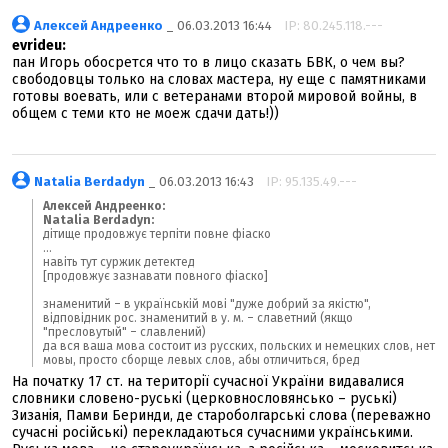
Алексей Андреенко
_ 06.03.2013 16:44
IP: 80.245.118.---
evrideu:
пан Игорь обосрется что то в лицо сказать БВК, о чем вы?
свободовцы только на словах мастера, ну еще с памятниками
готовы воевать, или с ветеранами второй мировой войны, в
общем с теми кто не моеж сдачи дать!))
Natalia Berdadyn
_ 06.03.2013 16:43
IP: 95.135.49.---
Алексей Андреенко:
Natalia Berdadyn:
дітище продовжує терпіти повне фіаско
...
навіть тут суржик детектед
[продовжує зазнавати повного фіаско]
знаменитий – в українській мові "дуже добрий за якістю",
відповідник рос. знаменитий в у. м. – славетний (якщо
"пресловутый" – славлений)
да вся ваша мова состоит из русских, польских и немецких слов, нет
мовы, просто сборще левых слов, абы отличиться, бред
На початку 17 ст. на території сучасної України видавалися
словники словено-руські (церковнословянсько – руські)
Зизанія, Памви Беринди, де староболгарські слова (переважно
сучасні російські) перекладаються сучасними українськими.