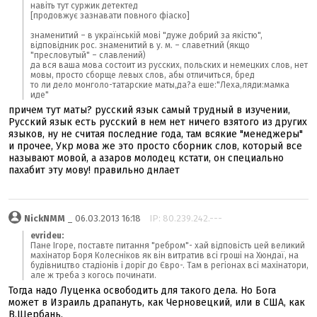
навіть тут суржик детектед
[продовжує зазнавати повного фіаско]
знаменитий – в українській мові "дуже добрий за якістю",
відповідник рос. знаменитий в у. м. – славетний (якщо
"пресловутый" – славлений)
да вся ваша мова состоит из русских, польских и немецких слов, нет
мовы, просто сборще левых слов, абы отличиться, бред
то ли дело монголо-татарские маты,да?а еше:"Леха,ляди:мамка
иде"
причем тут маты? русский язык самый трудный в изучении,
Русский язык есть русский в нем нет ничего взятого из других
языков, ну не считая последние года, там всякие "менеджеры"
и прочее, Укр мова же это просто сборник слов, который все
называют мовой, а азаров молодец кстати, он специально
пахабит эту мову! правильно днлает
NickNMM
_ 06.03.2013 16:18
IP: 80.239.242.---
evrideu:
Пане Ігоре, поставте питання "ребром"- хай відповість цей великий
махінатор Боря Колесніков як він витратив всі гроші на Хюндаї, на
будівництво стадіонів і доріг до Євро-. Там в регіонах всі махінатори,
але ж треба з когось починати.
Тогда надо Луценка освободить для такого дела. Но Бога
может в Израиль драпануть, как Черновецкий, или в США, как
В.Щербань.