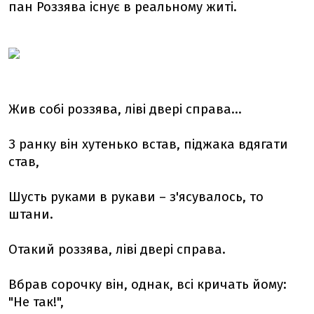
пан Роззява існує в реальному житі.
Жив собі роззява, ліві двері справа...
З ранку він хутенько встав, піджака вдягати
став,
Шусть руками в рукави – з'ясувалось, то
штани.
Отакий роззява, ліві двері справа.
Вбрав сорочку він, однак, всі кричать йому:
"Не так!",