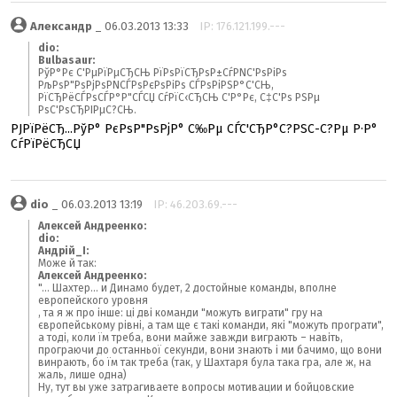
Александр
_ 06.03.2013 13:33
IP: 176.121.199.---
dio:
Bulbasaur:
РўР°Рє С'РµРїРµСЂСЊ РїРѕРїСЂРѕР±СѓРNС'РѕРіРѕ
РљРѕР"РѕРјРѕРNСЃРѕРєРѕРіРѕ СЃРѕРіРЅР°С'СЊ,
РїСЂРёСЃРѕСЃР°Р"СЃСЏ СѓРїС‹СЂСЊ С'Р°Рє, С‡С'Рѕ РЅРµ
РѕС'РѕСЂРІРµС?СЊ.
РЈРїРёСЂ...РўР° РєРѕР"РѕРјР° С‰Рµ СЃС'СЂР°С?РЅС-С?Рµ Р·Р°
СѓРїРёСЂСЏ
dio
_ 06.03.2013 13:19
IP: 46.203.69.---
Алексей Андреенко:
dio:
Андрій_І:
Може й так:
Алексей Андреенко:
"... Шахтер... и Динамо будет, 2 достойные команды, вполне
европейского уровня
, та я ж про інше: ці дві команди "можуть виграти" гру на
європейському рівні, а там ще є такі команди, які "можуть програти",
а тоді, коли їм треба, вони майже завжди виграють – навіть,
програючи до останньої секунди, вони знають і ми бачимо, що вони
винрають, бо їм так треба (так, у Шахтаря була така гра, але ж, на
жаль, лише одна)
Ну, тут вы уже затрагиваете вопросы мотивации и бойцовские