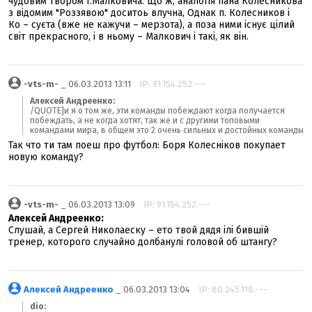
чудовим твором І.Малковича. Що ж, аналогія пана Колесникова
з відомим "Роззявою" доситоь влучна, Однак п. Колесников і
Ко – суєта (вже не кажучи – мерзота), а поза ними існує цілий
світ прекрасного, і в ньому – Малкович і такі, як він.
-vts-m-
_ 06.03.2013 13:11
IP: 91.154.252.---
Алексей Андреенко:
/QUOTE]и я о том же, эти команды побеждают когда получается
побеждать, а не когда хотят, так же и с другими топовыми
командами мира, в общем это 2 очень сильных и достойных команды
Так что ти там поеш про футбол: Боря Колесніков покупает
новую команду?
-vts-m-
_ 06.03.2013 13:09
IP: 91.154.252.---
Алексей Андреенко:
Слушай, а Сергей Николаеску – ето твой дядя ілі бившій
тренер, которого случайно долбанулі головой об штангу?
Алексей Андреенко
_ 06.03.2013 13:04
IP: 80.245.118.---
dio: