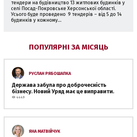
тендери на будівництво 13 житлових будинків у
селі Посад-Покровське Херсонської області.
Усього буде проведено 9 тендерів – від 5 до 14
будинків у кожному...
ПОПУЛЯРНІ ЗА МІСЯЦЬ
РУСЛАН РЯБОШАПКА
Держава забула про доброчесність
бізнесу. Новий Уряд має це виправити.
4449
ЯНА МАТВІЙЧУК