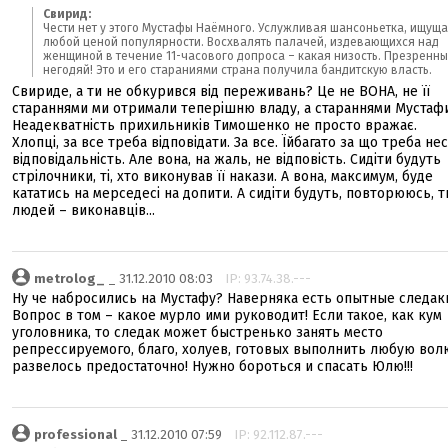
Свирид:
Чести нет у этого Мустафы Наёмного. Услужливая шансоньетка, ищущ
любой ценой популярности. Восхвалять палачей, издевающихся над
женщиной в течение 11-часового допроса – какая низость. Презренн
негодяй! Это и его стараниями страна получила бандитскую власть.
Свириде, а ти не обкурився від переживань? Це не ВОНА, не її
стараннями ми отримали теперішню владу, а стараннями Мустаф
Неадекватність прихильників Тимошенко не просто вражає.
Хлопці, за все треба відповідати. За все. Їйбагато за що треба не
відповідальність. Але вона, на жаль, не відповість. Сидіти будуть
стрілочники, ті, хто виконував її накази. А вона, максимум, буде
кататись на мерседесі на допити. А сидіти будуть, повторююсь, т
людей – виконавців...
metrolog_
_ 31.12.2010 08:03
IP: 93.74.38.---
Ну че набросились на Мустафу? Наверняка есть опытные следак
Вопрос в том – какое мурло ими руководит! Если такое, как кум
уголовника, то следак может быстренько занять место
репрессируемого, благо, холуев, готовых выполнить любую вол
развелось предостаточно! Нужно бороться и спасать Юлю!!!
professional
_ 31.12.2010 07:59
IP: 92.112.87.---