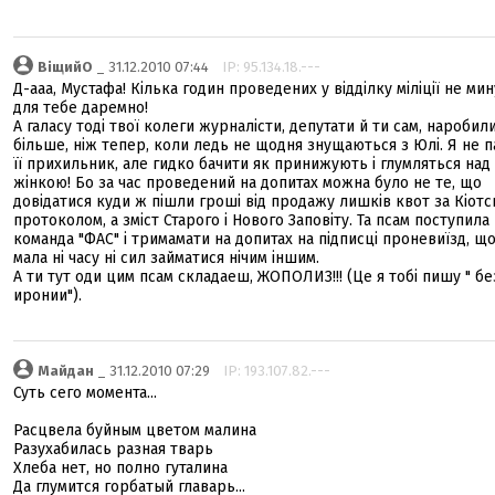
ВіщийО
_ 31.12.2010 07:44
IP: 95.134.18.---
Д-ааа, Мустафа! Кілька годин проведених у відділку міліції не ми
для тебе даремно!
А галасу тоді твої колеги журналісти, депутати й ти сам, наробил
більше, ніж тепер, коли ледь не щодня знущаються з Юлі. Я не 
її прихильник, але гидко бачити як принижують і глумляться над
жінкою! Бо за час проведений на допитах можна було не те, що
довідатися куди ж пішли гроші від продажу лишків квот за Кіот
протоколом, а зміст Старого і Нового Заповіту. Та псам поступила
команда "ФАС" і тримамати на допитах на підписці проневиїзд, щ
мала ні часу ні сил займатися нічим іншим.
А ти тут оди цим псам складаеш, ЖОПОЛИЗ!!! (Це я тобі пишу " бе
иронии").
Майдан
_ 31.12.2010 07:29
IP: 193.107.82.---
Суть сего момента...
Расцвела буйным цветом малина
Разухабилась разная тварь
Хлеба нет, но полно гуталина
Да глумится горбатый главарь...