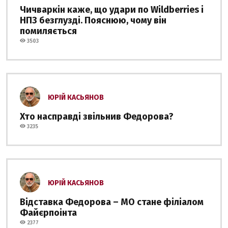
Чичваркін каже, що удари по Wildberries і
НПЗ безглузді. Пояснюю, чому він
помиляється
3503
ЮРІЙ КАСЬЯНОВ
Хто насправді звільнив Федорова?
3235
ЮРІЙ КАСЬЯНОВ
Відставка Федорова – МО стане філіалом
Файєрпоінта
2377