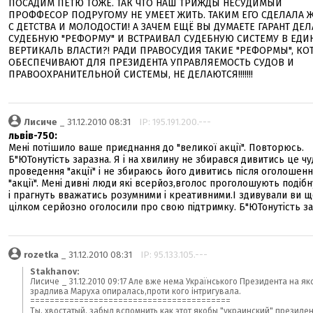
ПОСАДИМ ПЕТЮ ТОЖЕ. ТАК ЧТО НАШ ТРИЖДЫ НЕСУДИМЫЙ
ПРОФФЕСОР ПОДРУГОМУ НЕ УМЕЕТ ЖИТЬ. ТАКИМ ЕГО СДЕЛАЛА 
С ДЕТСТВА И МОЛОДОСТИ! А ЗАЧЕМ ЕЩЁ ВЫ ДУМАЕТЕ ГАРАНТ ДЕ
СУДЕБНУЮ "РЕФОРМУ" И ВСТРАИВАЛ СУДЕБНУЮ СИСТЕМУ В ЕД
ВЕРТИКАЛЬ ВЛАСТИ?! РАДИ ПРАВОСУДИЯ ТАКИЕ "РЕФОРМЫ", К
ОБЕСПЕЧИВАЮТ ДЛЯ ПРЕЗИДЕНТА УПРАВЛЯЕМОСТЬ СУДОВ И
ПРАВООХРАНИТЕЛЬНОЙ СИСТЕМЫ, НЕ ДЕЛАЮТСЯ!!!!!!!
Лисиче
_ 31.12.2010 08:31
IP: 195.191.200.---
львів-750:
Мені потішило ваше приєднання до "великої акції". Повторюсь.
Б"ЮТонутість заразна. Я і на хвилину не збирався дивитись це чу
проведення "акції" і не збираюсь його дивитись після оголошення
"акції". Мені дивні люди які всерйоз,вголос проголошують подіб
і прагнуть вважатись розумними і креативними.І здивували ви 
цілком серйозно оголосили про свою підтримку. Б"ЮТонутість за
rozetka
_ 31.12.2010 08:31
IP: 95.133.105.---
Stakhanov:
Лисиче _ 31.12.2010 09:17 Але вже нема Українського Президента на як
зрадлива Маруха опиралась,проти кого інтригувала.
=========================================
Ты, хвостатый, забыл вспомнить как этот якобы "украинский" президен