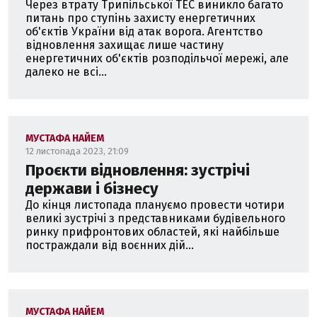
Через втрату Трипільської ТЕС виникло багато
питань про ступінь захисту енергетичних
об'єктів України від атак ворога. Агентство
відновлення захищає лише частину
енергетичних об'єктів розподільчої мережі, але
далеко не всі...
МУСТАФА НАЙЕМ
12 листопада 2023, 21:09
Проєкти відновлення: зустрічі
держави і бізнесу
До кінця листопада плануємо провести чотири
великі зустрічі з представниками будівельного
ринку прифронтових областей, які найбільше
постраждали від воєнних дій...
МУСТАФА НАЙЕМ