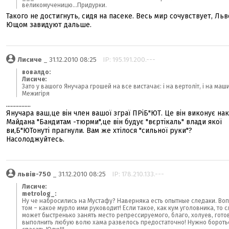
великомученицю...Придурки.
Такого не достигнуть, сидя на пасеке. Весь мир сочувствует, Льв
Ющом завидуют дальше.
Лисиче
_ 31.12.2010 08:25
IP: 195.191.200.---
вовалдо:
Лисиче:
Зато у вашого Янучара грошей на все вистачає: і на вертоліт, і на маши
Межигіря
................
Янучара ваш,це він член вашої зграї ПРіБ"ЮТ. Це він виконує на
Майдана "Бандитам -тюрми",це він будує "вєртікаль" влади якої
ви,Б"ЮТонуті прагнули. Вам же хтілося "сильної руки"?
Насолоджуйтесь.
львів-750
_ 31.12.2010 08:25
IP: 178.210.133.---
Лисиче:
metrolog_:
Ну че набросились на Мустафу? Наверняка есть опытные следаки. Воп
том – какое мурло ими руководит! Если такое, как кум уголовника, то 
может быстренько занять место репрессируемого, благо, холуев, гото
выполнить любую волю хама развелось предостаточно! Нужно бороть