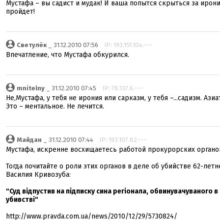
Мустафа – вы садист и мудак! И ваша попытся скрыться за ирон
пройдет!
Светулёк
_ 31.12.2010 07:56
IP: 193.151.104.---
Впечатление, что Мустафа обкурился.
mnitelny
_ 31.12.2010 07:45
IP: 78.137.6.---
Не,Мустафа, у тебя не ирония или сарказм, у тебя –...садизм. Азиа
Это – ментальное. Не лечится.
Майдан
_ 31.12.2010 07:44
IP: 193.107.82.---
Мустафа, искренне восхищаетесь работой прокурорских органо
Тогда почитайте о роли этих органов в деле об убийстве 62-летн
Василия Кривозуба:
"Суд відпустив на підписку сина регіонала, обвинувачуваного в
убивстві"
http://www.pravda.com.ua/news/2010/12/29/5730824/