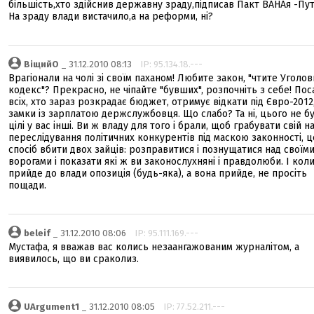
більшість,хто здійснив державну зраду,підписав Пакт ВАНАя -Пу
На зраду влади вистачило,а на реформи, ні?
ВіщийО
_ 31.12.2010 08:13
IP: 95.134.18.---
Врагіонали на чолі зі своїм паханом! Любите закон, "чтите Уголо
кодекс"? Прекрасно, не чіпайте "бувших", розпочніть з себе! Пос
всіх, хто зараз розкрадає бюджет, отримує відкати під Євро-2012
замки із зарплатою держслужбовця. Що слабо? Та ні, цього не бу
цілі у вас інші. Ви ж владу для того і брали, щоб грабувати свій н
переслідування політичних конкурентів під маскою законності, ц
спосіб вбити двох зайців: розправитися і познущатися над своїм
ворогами і показати які ж ви законослухняні і правдолюби. І кол
прийде до влади опозиція (будь-яка), а вона прийде, не просіть
пощади.
beleif
_ 31.12.2010 08:06
IP: 95.111.169.---
Мустафа, я вважав вас колись незаангажованим журналітом, а
виявилось, що ви сраколиз.
UArgument1
_ 31.12.2010 08:05
IP: 77.52.211.---