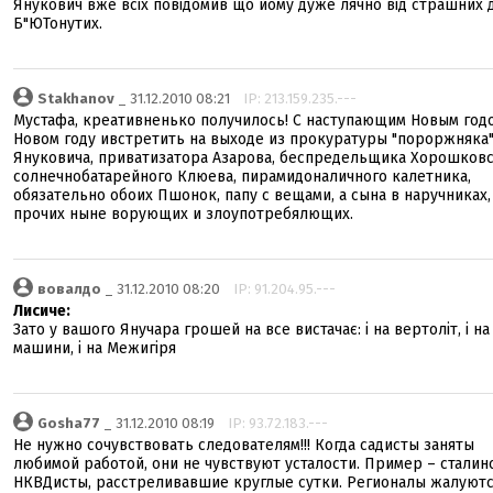
Янукович вже всіх повідомив що йому дуже лячно від страшних д
Б"ЮТонутих.
Stakhanov
_ 31.12.2010 08:21
IP: 213.159.235.---
Мустафа, креативненько получилось! С наступающим Новым годо
Новом году ивстретить на выходе из прокуратуры "пороржняка
Януковича, приватизатора Азарова, беспредельщика Хорошковс
солнечнобатарейного Клюева, пирамидоналичного калетника,
обязательно обоих Пшонок, папу с вещами, а сына в наручниках,
прочих ныне ворующих и злоупотребялющих.
вовалдо
_ 31.12.2010 08:20
IP: 91.204.95.---
Лисиче:
Зато у вашого Янучара грошей на все вистачає: і на вертоліт, і на
машини, і на Межигіря
Gosha77
_ 31.12.2010 08:19
IP: 93.72.183.---
Не нужно сочувствовать следователям!!! Когда садисты заняты
любимой работой, они не чувствуют усталости. Пример – сталин
НКВДисты, расстреливавшие круглые сутки. Регионалы жалуютс