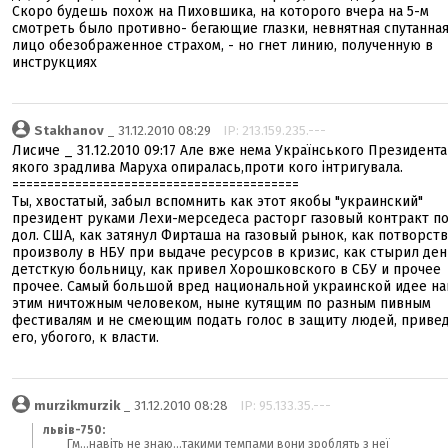
Скоро будешь похож на Пиховшика, на которого вчера на 5-м
смотреть было противно- бегающие глазки, невнятная спутанная
лицо обезображенное страхом, - но гнет линию, полученную в
инструкциях
Stakhanov
_ 31.12.2010 08:29
IP: 213.159.235.---
Лисиче _ 31.12.2010 09:17 Але вже нема Українського Президента
якого зрадлива Маруха опиралась,проти кого інтригувала.
=========================================
Ты, хвостатый, забыл вспомнить как этот якобы "украинский"
президент руками Лехи-мерседеса расторг газовый контракт по
дол. США, как затянул Фирташа на газовый рынок, как потворст
произволу в НБУ при выдаче ресурсов в кризис, как стырил ден
детсткую больницу, как привел Хорошковского в СБУ и прочее
прочее. Самый большой вред национальной украинской идее на
этим ничтожным человеком, ныне кутящим по разным пивным
фестивалям и не смеющим подать голос в защиту людей, приве
его, убогого, к власти.
murzikmurzik
_ 31.12.2010 08:28
IP: 95.133.35.---
львів-750:
___Гм...навіть не знаю...такими темпами вони зроблять з неї