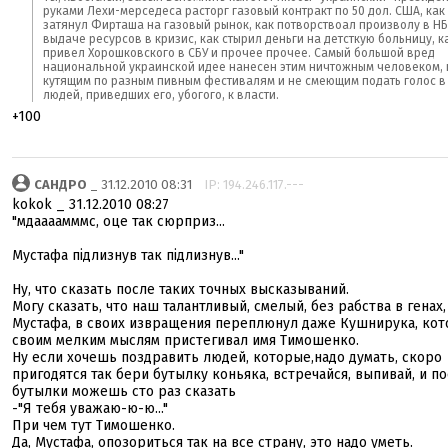
руками Лехи-мерседеса расторг газовый контракт по 50 дол. США, как
затянул Фирташа на газовый рынок, как потворствоал произволу в НБ
выдаче ресурсов в кризис, как стырил деньги на детсткую больницу, к
привел Хорошковского в СБУ и прочее прочее. Самый большой вред
национальной украинской идее нанесен этим ничтожным человеком,
кутящим по разным пивным фестивалям и не смеющим подать голос в
людей, приведших его, убогого, к власти.
+100
САНДРО
_ 31.12.2010 08:31
IP: 194.246.117.---
kokok _ 31.12.2010 08:27
"мдаааамммс, оце так сюрприз...
Мустафа підлизнув так підлизнув..."
Ну, что сказать после таких точных высказываний.
Могу сказать, что наш талантливый, смелый, без рабства в генах,
Мустафа, в своих извращения переплюнул даже Кушнирука, кот
своим мелким мыслям пристегивал имя Тимошенко.
Ну если хочешь поздравить людей, которые,надо думать, скоро
пригодятся так бери бутылку коньяка, встречайся, выпивай, и п
бутылки можешь сто раз сказать
-"Я тебя уважаю-ю-ю..."
При чем тут Тимошенко.
Да, Мустафа, опозориться так на все страну, это надо уметь.