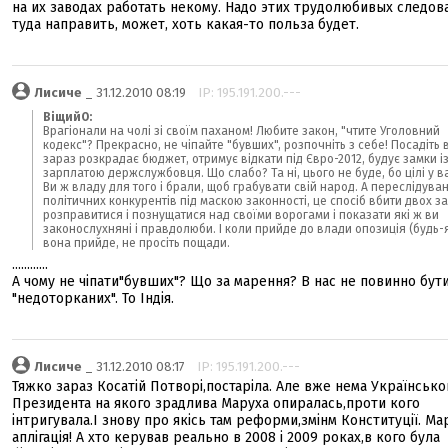
на их заводах работать некому. Надо этих трудолюбивых следов
туда направить, может, хоть какая-то польза будет.
Лисиче
_ 31.12.2010 08:19
IP: 195.191.200.---
ВіщийО:
Врагіонали на чолі зі своїм паханом! Любите закон, "чтите Уголовний
кодекс"? Прекрасно, не чіпайте "бувших", розпочніть з себе! Посадіть в
зараз розкрадає бюджет, отримує відкати під Євро-2012, будує замки і
зарплатою держслужбовця. Що слабо? Та ні, цього не буде, бо цілі у ва
Ви ж владу для того і брали, щоб грабувати свій народ. А переслідува
політичних конкурентів під маскою законності, це спосіб вбити двох за
розправитися і познущатися над своїми ворогами і показати які ж ви
законослухняні і правдолюби. І коли прийде до влади опозиція (будь-я
вона прийде, не просіть пощади.
............
А чому не чіпати"бувших"? Що за марення? В нас не повинно бути
"недоторканих". То Індія.
Лисиче
_ 31.12.2010 08:17
IP: 195.191.200.---
Тяжко зараз Косатій Потворі,постаріла. Але вже нема Українсько
Президента на якого зрадлива Маруха опиралась,проти кого
інтригувала.І знову про якісь там реформи,змінм Конституції. Ма
аплігація! А хто керував реально в 2008 і 2009 роках,в кого була