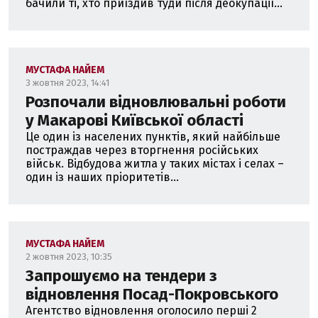
бачили ті, хто приїздив туди після деокупації...
МУСТАФА НАЙЕМ
3 жовтня 2023, 14:41
Розпочали відновлювальні роботи
у Макарові Київської області
Це один із населених пунктів, який найбільше
постраждав через вторгнення російських
військ. Відбудова житла у таких містах і селах –
один із наших пріоритетів...
МУСТАФА НАЙЕМ
2 жовтня 2023, 10:35
Запрошуємо на тендери з
відновлення Посад-Покровського
Агентство відновлення оголосило перші 2