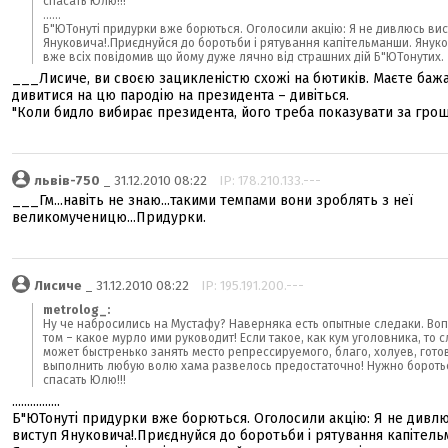
спасать Юлю!!!
......
Б"ЮТонуті придурки вже борються. Оголосили акцію: Я не дивлюсь вис
Януковича!.Приєднуйся до боротьби і рятування капітельманши. Янук
вже всіх повідомив що йому дуже лячно від страшних дій Б"ЮТонутих.
___Лисиче, ви своєю зацикленістю схожі на бютиків. Маєте баж
дивитися на цю пародію на президента – дивіться.
"Коли бидло вибирає президента, його треба показувати за гроші
львів-750
_ 31.12.2010 08:22
IP: 178.210.133.---
___Гм...навіть не знаю...такими темпами вони зроблять з неї
великомученицю...Придурки.
Лисиче
_ 31.12.2010 08:22
IP: 195.191.200.---
metrolog_:
Ну че набросились на Мустафу? Наверняка есть опытные следаки. Воп
том – какое мурло ими руководит! Если такое, как кум уголовника, то 
может быстренько занять место репрессируемого, благо, холуев, гото
выполнить любую волю хама развелось предостаточно! Нужно бороть
спасать Юлю!!!
................
Б"ЮТонуті придурки вже борються. Оголосили акцію: Я не дивл
виступ Януковича!.Приєднуйся до боротьби і рятування капітел