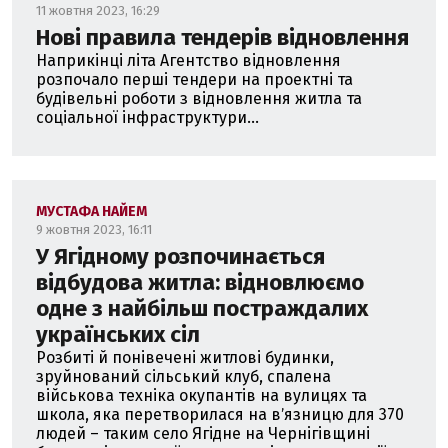
11 жовтня 2023, 16:29
Нові правила тендерів відновлення
Наприкінці літа Агентство відновлення
розпочало перші тендери на проектні та
будівельні роботи з відновлення житла та
соціальної інфраструктури...
МУСТАФА НАЙЕМ
9 жовтня 2023, 16:11
У Ягідному розпочинається
відбудова житла: відновлюємо
одне з найбільш постраждалих
українських сіл
Розбиті й понівечені житлові будинки,
зруйнований сільський клуб, спалена
військова техніка окупантів на вулицях та
школа, яка перетворилася на вʼязницю для 370
людей – таким село Ягідне на Чернігівщині