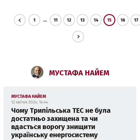
...
1
11
12
13
14
15
16
17
МУСТАФА НАЙЕМ
МУСТАФА НАЙЕМ
12 квітня 2024, 14:44
Чому Трипільська ТЕС не була
достатньо захищена та чи
вдасться ворогу знищити
українську енергосистему