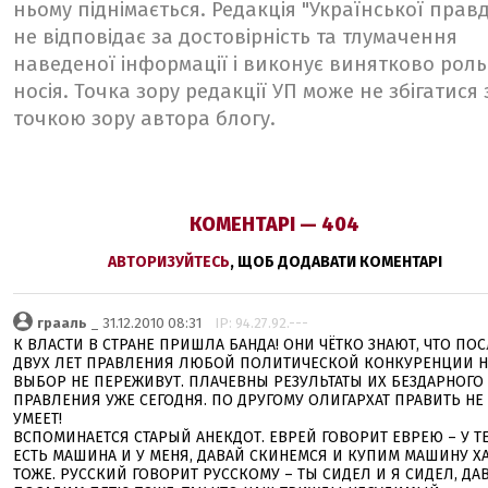
ньому піднімається. Редакція "Української прав
не відповідає за достовірність та тлумачення
наведеної інформації і виконує винятково роль
носія. Точка зору редакції УП може не збігатися 
точкою зору автора блогу.
КОМЕНТАРІ — 404
АВТОРИЗУЙТЕСЬ
, ЩОБ ДОДАВАТИ КОМЕНТАРІ
грааль
_ 31.12.2010 08:31
IP: 94.27.92.---
К ВЛАСТИ В СТРАНЕ ПРИШЛА БАНДА! ОНИ ЧЁТКО ЗНАЮТ, ЧТО ПО
ДВУХ ЛЕТ ПРАВЛЕНИЯ ЛЮБОЙ ПОЛИТИЧЕСКОЙ КОНКУРЕНЦИИ Н
ВЫБОР НЕ ПЕРЕЖИВУТ. ПЛАЧЕВНЫ РЕЗУЛЬТАТЫ ИХ БЕЗДАРНОГО
ПРАВЛЕНИЯ УЖЕ СЕГОДНЯ. ПО ДРУГОМУ ОЛИГАРХАТ ПРАВИТЬ НЕ
УМЕЕТ!
ВСПОМИНАЕТСЯ СТАРЫЙ АНЕКДОТ. ЕВРЕЙ ГОВОРИТ ЕВРЕЮ – У Т
ЕСТЬ МАШИНА И У МЕНЯ, ДАВАЙ СКИНЕМСЯ И КУПИМ МАШИНУ Х
ТОЖЕ. РУССКИЙ ГОВОРИТ РУССКОМУ – ТЫ СИДЕЛ И Я СИДЕЛ, ДА