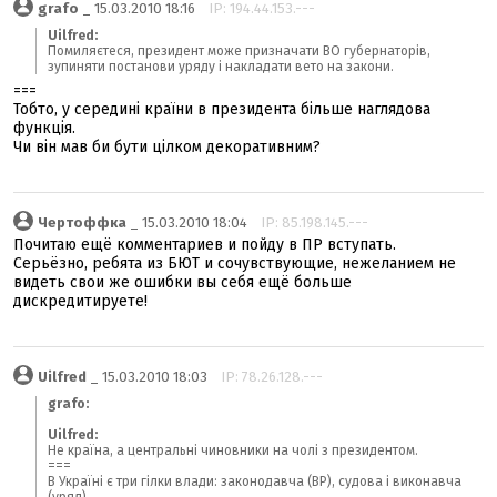
grafo
_ 15.03.2010 18:16
IP: 194.44.153.---
Uilfred:
Помиляєтеся, президент може призначати ВО губернаторів,
зупиняти постанови уряду і накладати вето на закони.
===
Тобто, у середині країни в президента більше наглядова
функція.
Чи він мав би бути цілком декоративним?
Чертоффка
_ 15.03.2010 18:04
IP: 85.198.145.---
Почитаю ещё комментариев и пойду в ПР вступать.
Серьёзно, ребята из БЮТ и сочувствующие, нежеланием не
видеть свои же ошибки вы себя ещё больше
дискредитируете!
Uilfred
_ 15.03.2010 18:03
IP: 78.26.128.---
grafo:
Uilfred:
Не країна, а центральні чиновники на чолі з президентом.
===
В Україні є три гілки влади: законодавча (ВР), судова і виконавча