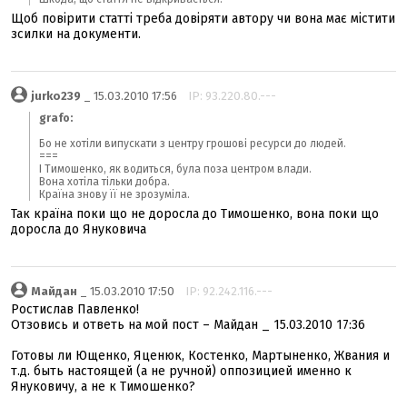
Щоб повірити статті треба довіряти автору чи вона має містити
зсилки на документи.
jurko239
_ 15.03.2010 17:56
IP: 93.220.80.---
grafo:
Бо не хотіли випускати з центру грошові ресурси до людей.
===
І Тимошенко, як водиться, була поза центром влади.
Вона хотіла тільки добра.
Країна знову її не зрозуміла.
Так країна поки що не доросла до Тимошенко, вона поки що
доросла до Януковича
Майдан
_ 15.03.2010 17:50
IP: 92.242.116.---
Ростислав Павленко!
Отзовись и ответь на мой пост – Майдан _ 15.03.2010 17:36
Готовы ли Ющенко, Яценюк, Костенко, Мартыненко, Жвания и
т.д. быть настоящей (а не ручной) оппозицией именно к
Януковичу, а не к Тимошенко?