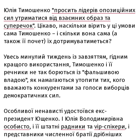
Юлія Тимошенко
"просить лідерів опозиційних
сил утриматися від взаємних образ та
суперечок"
. Цікаво, наскільки вірить у ці умови
сама Тимошенко – і скільки вона сама (а
також її почет) їх дотримуватиметься?
Увесь минулий тиждень із завзяттям, гідним
кращого використання, Тимошенко і її
речники не так борються із "фальшивою
владою", як намагаються утопити тих, кого
вважають конкурентами за голоси виборців
демократичних сил.
Особливої ненависті удостоївся екс-
президент Ющенко. І Юлія Володимирівна
особисто
, і її штатні
радники
та
vip-спікери
, і
представники численної братії дрібніших