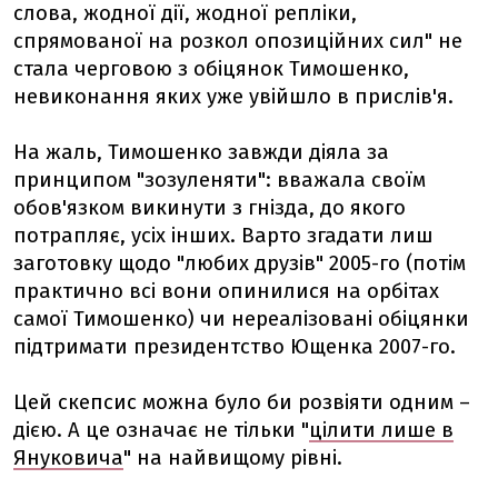
слова, жодної дії, жодної репліки,
спрямованої на розкол опозиційних сил" не
стала черговою з обіцянок Тимошенко,
невиконання яких уже увійшло в прислів'я.
На жаль, Тимошенко завжди діяла за
принципом "зозуленяти": вважала своїм
обов'язком викинути з гнізда, до якого
потрапляє, усіх інших. Варто згадати лиш
заготовку щодо "любих друзів" 2005-го (потім
практично всі вони опинилися на орбітах
самої Тимошенко) чи нереалізовані обіцянки
підтримати президентство Ющенка 2007-го.
Цей скепсис можна було би розвіяти одним –
дією. А це означає не тільки "
цілити лише в
Януковича
" на найвищому рівні.