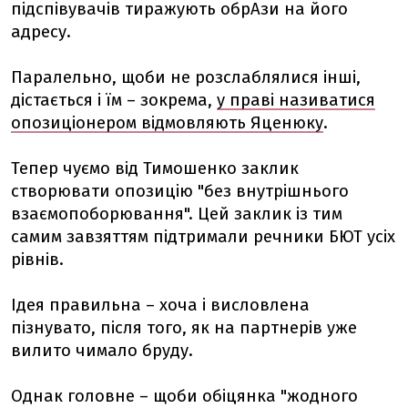
підспівувачів тиражують обрАзи на його
адресу.
Паралельно, щоби не розслаблялися інші,
дістається і їм – зокрема,
у праві називатися
опозиціонером відмовляють Яценюку
.
Тепер чуємо від Тимошенко заклик
створювати опозицію "без внутрішнього
взаємопоборювання". Цей заклик із тим
самим завзяттям підтримали речники БЮТ усіх
рівнів.
Ідея правильна – хоча і висловлена
пізнувато, після того, як на партнерів уже
вилито чимало бруду.
Однак головне – щоби обіцянка "жодного