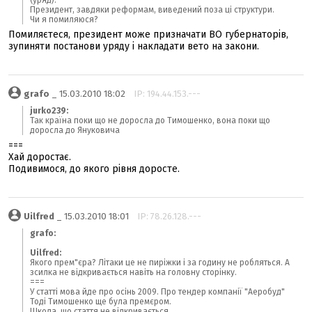
(уряд).
Президент, завдяки реформам, виведений поза ці структури.
Чи я помиляюся?
Помиляєтеся, президент може призначати ВО губернаторів,
зупиняти постанови уряду і накладати вето на закони.
grafo
_ 15.03.2010 18:02
IP: 194.44.153.---
jurko239:
Так країна поки що не доросла до Тимошенко, вона поки що
доросла до Януковича
===
Хай доростає.
Подивимося, до якого рівня доросте.
Uilfred
_ 15.03.2010 18:01
IP: 78.26.128.---
grafo:
Uilfred:
Якого прем"єра? Літаки це не пиріжки і за годину не робляться. А
зсилка не відкривається навіть на головну сторінку.
===
У статті мова йде про осінь 2009. Про тендер компанії "Аеробуд"
Тоді Тимошенко ще була премєром.
Шкода, що стаття не відкривається.