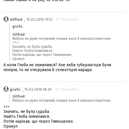
Uilfred
_ 15.03.2010 19:13
IP: 78.26.128.---
grafo:
Uilfred:
Мабуть не дуже потужний, інакше вона б виграла перегони.
===
Значить, не була судьба.
Навіть Глоба помилився.
Потім нарікав, що через Тимошенко.
Оракул
А коли Глоба не помилився? Але якби губернатори були
покірні, то не ігнорували б селекторні наради.
grafo
_ 15.03.2010 18:39
IP: 194.44.153.---
Uilfred:
Мабуть не дуже потужний, інакше вона б виграла перегони.
===
Значить, не була судьба.
Навіть Глоба помилився.
Потім нарікав, що через Тимошенко.
Оракул