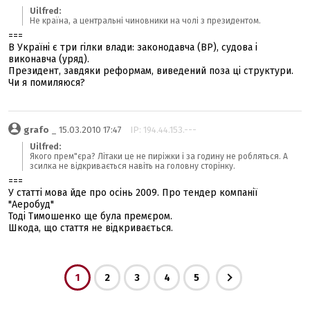
Uilfred:
Не країна, а центральні чиновники на чолі з президентом.
===
В Україні є три гілки влади: законодавча (ВР), судова і
виконавча (уряд).
Президент, завдяки реформам, виведений поза ці структури.
Чи я помиляюся?
grafo
_ 15.03.2010 17:47
IP: 194.44.153.---
Uilfred:
Якого прем"єра? Літаки це не пиріжки і за годину не робляться. А
зсилка не відкривається навіть на головну сторінку.
===
У статті мова йде про осінь 2009. Про тендер компанії
"Аеробуд"
Тоді Тимошенко ще була премєром.
Шкода, що стаття не відкривається.
1
2
3
4
5