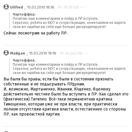
Uilfred
_ 15.03.2010 18:18
IP: 78.26.128.---
Чертоффка:
Почитаю ещё комментариев и пойду в ПР вступать.
Серьёзно, ребята из БЮТ и сочувствующие, нежеланием не видеть
свои же ошибки вы себя ещё больше дискредитируете!
Сейчас посмотрим на работу ПР.
Майдан
_ 15.03.2010 18:18
IP: 92.242.116.---
Чертоффка:
Почитаю ещё комментариев и пойду в ПР вступать.
Серьёзно, ребята из БЮТ и сочувствующие, нежеланием не видеть
свои же ошибки вы себя ещё больше дискредитируете!
Вы были бы правы, если бы были в состоянии признать
собственные и не подыгрывать ПРдунам.
И, возможно, Мартыненко, Жвании, Ющенко, Яценюку
действительно честнее было бы вступить в ПР. Как сделал это
(фактически) Тигипко. Всё-таки перманентная критика
Тимошенко, которая уже не при власти, при практически
полном отсутствии критики власти, естественнее со стороны
ПР, как провластной партии.