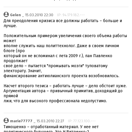
Gelen
_ 15.03.2010 22:30
IP: 94.179.182.---
Для преодоления кризиса все должны работать – больше и
лучше.
Положительным примером увеличения своего объема работы
может
вполне служить наш политтехнолог. Даже в своем личном
блоге (про
который он не вспоминал с лета 2009 г.), пан Павленко
продолжает
своё дело – пытается "промывать мозги" туповатому
электорату. Значит,
финансирование антиюлианского проекта возобновилось.
Насчет второго тезиса – работать лучше – дело обстоит хуже.
Аргументация автора – привычный примитив, доходящий до
прямой
лжи, что для высокого профессионала недопустимо.
marie77777
_ 15.03.2010 22:27
IP: 77.123.100.---
Тимошенко – отработанный материал. У нее нет
политического будущего. Это Н.Витренко-2.