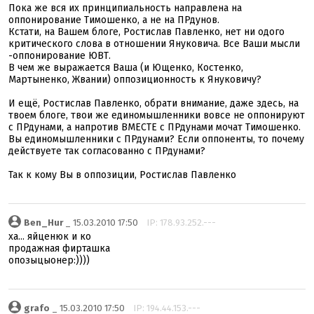
Пока же вся их принципиальность направлена на
оппонирование Тимошенко, а не на ПРдунов.
Кстати, на Вашем блоге, Ростислав Павленко, нет ни одого
критического слова в отношении Януковича. Все Ваши мысли
-оппонирование ЮВТ.
В чем же выражается Ваша (и Ющенко, Костенко,
Мартыненко, Жвании) оппозиционность к Януковичу?
И ещё, Ростислав Павленко, обрати внимание, даже здесь, на
твоем блоге, твои же единомышленники вовсе не оппонируют
с ПРдунами, а напротив ВМЕСТЕ с ПРдунами мочат Тимошенко.
Вы единомышленники с ПРдунами? Если оппоненты, то почему
действуете так согласованно с ПРдунами?
Так к кому Вы в оппозиции, Ростислав Павленко
Ben_Hur
_ 15.03.2010 17:50
IP: 178.93.252.---
ха... яйценюк и ко
продажная фирташка
опозыцыонер:))))
grafo
_ 15.03.2010 17:50
IP: 194.44.153.---