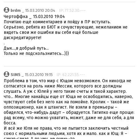
brdm
_ 15.03.2010 20:04
IP: 77.52.30.---
Чертоффка _ 15.03.2010 19:04
Почитаю ещё комментариев и пойду в ПР вступать.
Серьёзно, ребята из БЮТ и сочувствующие, нежеланием не
видеть свои же ошибки вы себя ещё больше
дискредитируете!
.
Дык...,в добрый путь...
Только не подскользнитесь...)))
SIM5
_ 15.03.2010 19:15
IP: 62.221.55.---
Проблема в том, что мир с Ющом невозможен. Он никогда не
согласится на роль ниже Мессии, которого все долждны
слушать. А уж с Юлей у него такие счеты и такой характер.
что... Многие нанайцы еще от Юща не освободились, наверно,
чувствуют себя без него как на помойке. Кролик – такой же
оппозиционер, как я штангист. Не взяли в премьеры –
обиделся, что-нибудь дадут – обрадуется. Тигипко еще проще:
рад всему, что можно ухватить, может, даже не для себя, а для
босса.
И всё же Юля не права, что не пытается заключить честный
союз с нормальными людьми, хотя их и мало. как и Ющ: Я –
самая-самая. А по уму, не очень-то.