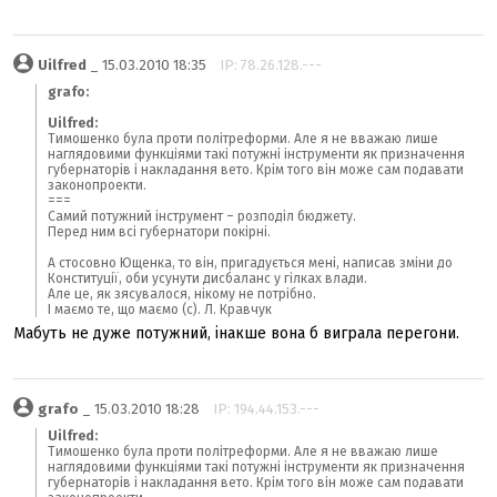
Uilfred
_ 15.03.2010 18:35
IP: 78.26.128.---
grafo:
Uilfred:
Тимошенко була проти політреформи. Але я не вважаю лише
наглядовими функціями такі потужні інструменти як призначення
губернаторів і накладання вето. Крім того він може сам подавати
законопроекти.
===
Самий потужний інструмент – розподіл бюджету.
Перед ним всі губернатори покірні.
А стосовно Ющенка, то він, пригадується мені, написав зміни до
Конституції, оби усунути дисбаланс у гілках влади.
Але це, як зясувалося, нікому не потрібно.
І маємо те, що маємо (с). Л. Кравчук
Мабуть не дуже потужний, інакше вона б виграла перегони.
grafo
_ 15.03.2010 18:28
IP: 194.44.153.---
Uilfred:
Тимошенко була проти політреформи. Але я не вважаю лише
наглядовими функціями такі потужні інструменти як призначення
губернаторів і накладання вето. Крім того він може сам подавати