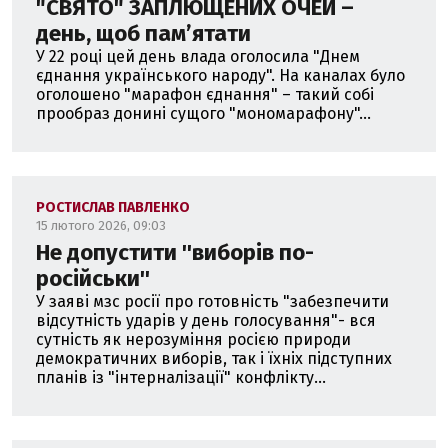
"СВЯТО" ЗАПЛЮЩЕНИХ ОЧЕЙ –
день, щоб памʼятати
У 22 році цей день влада оголосила "Днем
єднання українського народу". На каналах було
оголошено "марафон єднання" – такий собі
прообраз донині сущого "мономарафону"...
РОСТИСЛАВ ПАВЛЕНКО
15 лютого 2026, 09:03
Не допустити ''виборів по-
російськи''
У заяві мзс росії про готовність "забезпечити
відсутність ударів у день голосування"- вся
сутність як нерозуміння росією природи
демократичних виборів, так і їхніх підступних
планів із "інтерналізації" конфлікту...