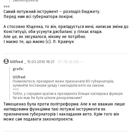
законопроекти.
===
Самий потужний інструмент – розподіл бюджету.
Перед ним всі губернатори покірні.
А стосовно Ющенка, то він, пригадується мені, написав зміни до
Конституції, оби усунути дисбаланс у гілках влади.
Але це, як зясувалося, нікому не потрібно.
І маємо те, що маємо (с). Л. Кравчук
Uilfred
_ 15.03.2010 18:21
IP: 78.26.128.---
grafo:
Uilfred:
Помиляєтеся, президент може призначати ВО губернаторів,
зупиняти постанови уряду і накладати вето на закони.
===
Тобто, у середині країни в президента більше наглядова функція.
Чи він мав би бути цілком декоративним?
Тимошенко була проти політреформи. Але я не вважаю лише
наглядовими функціями такі потужні інструменти як
призначення губернаторів і накладання вето. Крім того він
може сам подавати законопроекти.