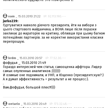
vam
_ 15.03.2010 21:22
IP: 92.113.190.---
jurko239:
Гуртуватися навколо діючого президента, йти на вибори з
цього стартового майданчика, а ВОНА лише після поразки
закликає до мараторію на критику, обливши при цьому багном
потенційних партнерів. за не коректне використання класики
перепрошую.
brdm
_ 15.03.2010 20:57
IP: 77.52.30.---
фофудья _ 15.03.2010 21:49
Гораздо интересней чем статья, самооценка аффтора. Лидер
самых опупенных аналитиков.:)))))))
И озимые оне поднимали, и УНП, и Ющенко (президентскую?:)
А я думал эффективность = результат а не процесс:).
.
Вам,фофудья, большой плюс!!!)))
ontario
_ 15.03.2010 20:49
IP: 173.32.48.---