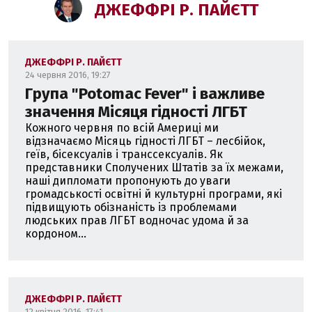
ДЖЕФФРІ Р. ПАЙЄТТ
ДЖЕФФРІ Р. ПАЙЄТТ
24 червня 2016, 19:27
Група "Potomac Fever" і важливе
значення Місяця гідності ЛГБТ
Кожного червня по всій Америці ми
відзначаємо Місяць гідності ЛГБТ – лесбійок,
геїв, бісексуалів і транссексуалів. Як
представники Сполучених Штатів за їх межами,
наші дипломати пропонують до уваги
громадськості освітні й культурні програми, які
підвищують обізнаність із проблемами
людських прав ЛГБТ водночас удома й за
кордоном...
ДЖЕФФРІ Р. ПАЙЄТТ
12 квітня 2016, 17:41