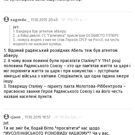
sagredo
_ 11.10.2015 20:45
IP: 178.137.4.---
jut:
1. Бандера був агентом абверу.
2...а бійці дивізії СС "Галичина" присягали ОСОБИСТО ГІТЛЕРУ.
3...чомусь жоден з них не став Героєм СРСР чи Россії, на честь
жодного не названо вулиць.
1. Відомий радянський розвідник Абель теж був агентом
абверу.
2. А чому вони повинні були присягати Сталіну? У 1941 році
половина Радянського Союзу – хто ще пам'ятав життя за царя і
міг порівняти життя за царя і при комуністах – зустрічали
німецькі війська з квітами. Сподівалися, що одна гадина зжере
іншу.
3. Товаришу Сталіну – гаранту пакта Молотова-Ріббентропа –
присвоєно звання Героя Радянського Союзу і на його честь
названі населені пункти.
cjasn
_ 11.10.2015 19:57
IP: 91.124.124.---
jut
Ти не зміг би, бодай бігло "просвітити" нас щодо
"МУСОЛІНІВСЬКОГО РІЗНОВИДУ НАЦИЗМУ"? Чи у вас,