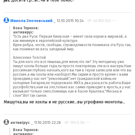
jut:
Досить ср...и!...Чи в тебе понос?
Микола Злочевський
_ 12.10.2015 10:24
IP: 46.185.103.---
Вова Терехов:
антивирус:
"Есть две Руси. Первая Киевская – имеет свои корни в мировой, а
как минимум в европейской культуре.
Идеи добра, чести, свободы, справедливости понимала эта Русь так,
как понимал их весь западный мир.
.
Алексееве Толстой
Ты для кого это всё пишешь,для меня,что ли? Эту методичку уже
пишут хохлы больше года,ты просто повторяешь эти все высеры.Нам
россиянам глубоко начхать,кого вы там в герои записали или что вы
русские,а мы хохлы или наоборот.Мы сидим и просто время с вами
проводим,у нас нет "революций",нет гражданской войны,не
холодные батареи,не подорожало ЖКХ в два раза,есть работа.Ваше
русофобство,нам на зло,только вас самих приводит в ярость,а у нас
вызывает только смех,помнишь как в басне Крылова:"Моська и
слон".Вот так сынок.
Мишутка,вы не хохлы и не русские...вы угрофино-монголы...
антивірус
_ 11.10.2015 22:26
IP: 195.5.38.---
Вова Терехов:
антивирус: