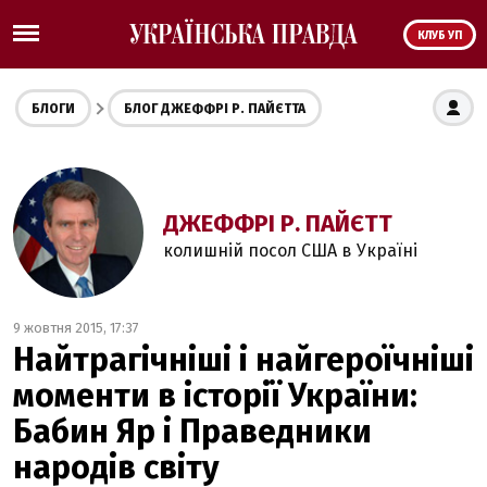
КЛУБ УП
БЛОГИ
БЛОГ ДЖЕФФРІ Р. ПАЙЄТТА
ДЖЕФФРІ Р. ПАЙЄТТ
колишній посол США в Україні
9 жовтня 2015, 17:37
Найтрагічніші і найгероїчніші
моменти в історії України:
Бабин Яр і Праведники
народів світу