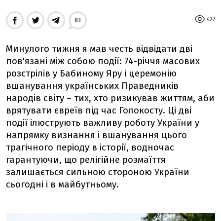
427
83
Минулого тижня я мав честь відвідати дві
пов'язані між собою події: 74-річчя масових
розстрілів у Бабиному Яру і церемонію
вшанування українських Праведників
народів світу – тих, хто ризикував життям, аби
врятувати євреїв під час Голокосту. Ці дві
події ілюструють важливу роботу України у
напрямку визнання і вшанування цього
трагічного періоду в історії, водночас
гарантуючи, що релігійне розмаїття
залишається сильною стороною України
сьогодні і в майбутньому.