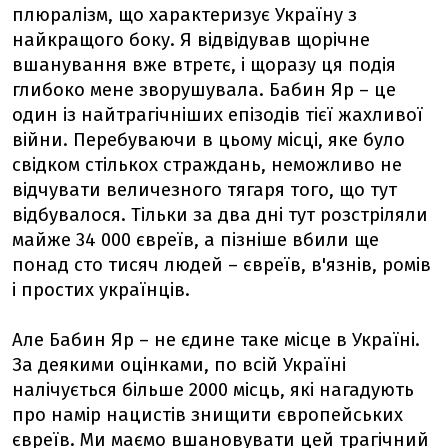
плюралізм, що характеризує Україну з
найкращого боку. Я відвідував щорічне
вшанування вже втретє, і щоразу ця подія
глибоко мене зворушувала. Бабин Яр – це
один із найтрагічніших епізодів тієї жахливої
війни. Перебуваючи в цьому місці, яке було
свідком стількох страждань, неможливо не
відчувати величезного тягаря того, що тут
відбувалося. Тільки за два дні тут розстріляли
майже 34 000 євреїв, а пізніше вбили ще
понад сто тисяч людей – євреїв, в'язнів, ромів
і простих українців.
Але Бабин Яр – не єдине таке місце в Україні.
За деякими оцінками, по всій Україні
налічується більше 2000 місць, які нагадують
про намір нацистів знищити європейських
євреїв. Ми маємо вшановувати цей трагічний