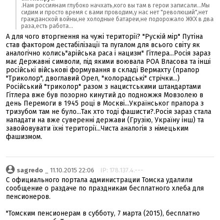
.Нам россиянам глубоко начхать,кого вы там в герои записали...Мы
сидим и просто время с вами проводим,у нас нет "революций",нет
гражданской войны,не холодные батареи,не подорожало ЖКХ в два
раза,есть работа...
А для чого вторгнення на чужі території? "Рускій мір" Путіна
став фактором дестабілізації та пугалом для всього світу як
аналогічно колись"арійська раса і нацизм" Гітлера...Росія зараз
має Державні символи, під якими воювала РОА Власова та інші
російські військові формування в складі Вермахту (прапор
"Триколор", двоглавий Орел, "колорадські" стрічки...)
Російський "триколор" разом з нацистськими штандартами
Гітлера вже був позорно кинутий до подножжя Мовзолею в
день Перемоги в 1945 році в Москві...Українськог прапора з
тризубом там не було...Так хто тоді фашисти?.Росія зараз стала
нападати на вже суверенні держави (Грузію, Україну інш) та
завойовувати їхні території...Чиста аналогія з німецьким
фашизмом.
sagredo
_ 11.10.2015 22:06
IP: 178.137.4.---
С официального портала администрации Томска удалили
сообщение о раздаче по праздникам бесплатного хлеба для
пенсионеров.
"Томским пенсионерам в субботу, 7 марта (2015), бесплатно