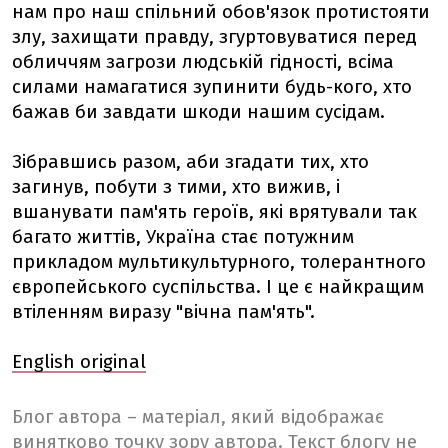
нам про наш спільний обов'язок протистояти
злу, захищати правду, згуртовуватися перед
обличчям загрози людській гідності, всіма
силами намагатися зупинити будь-кого, хто
бажав би завдати шкоди нашим сусідам.
Зібравшись разом, аби згадати тих, хто
загинув, побути з тими, хто вижив, і
вшанувати пам'ять героїв, які врятували так
багато життів, Україна стає потужним
прикладом мультикультурного, толерантного
європейського суспільства. І це є найкращим
втіленням виразу "вічна пам'ять".
English original
Блог автора – матеріал, який відображає
винятково точку зору автора. Текст блогу не