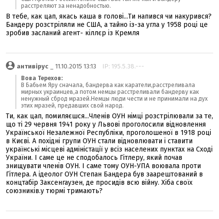
расстреляют за ненадобностью.
В тебе, как цап, якась каша в голові...Ти напився чи накурився?
Бандеру розстріляли не США, а тайно із-за угла у 1958 році це
зробив засланий агент- кіллєр із Кремля
антивірус
_ 11.10.2015 13:13
IP: 195.5.38.---
Вова Терехов:
В Бабьем Яру сначала, бандерва как каратели,расстреливала
мирных украинцев,а потом немцы расстреливали бандерву как
ненужный сброд мразей.Немцы люди чести и не принимали на дух
этих мразей, предавших свой народ.
Ти, как цап, помиляєшся...Членів ОУН німці розстрілювали за те,
що ті 29 червня 1941 року у Львові проголосили відновлення
Української Незалежної Республіки, проголошеної в 1918 році
в Києві. А похідні групи ОУН стали відновлювати і ставити
українські місцеві адміністації у всіз населених пунктах на Сході
України. І саме це не сподобалось Гітлеру, який почав
знищувати членів ОУН. І саме тому ОУН-УПА воювала проти
Гітлера. А ідеолог ОУН Степан Бандера був заарештований в
концтабір Заксенгаузен, де просидів всю війну. Хіба своїх
союзників.у тюрмі тримають?