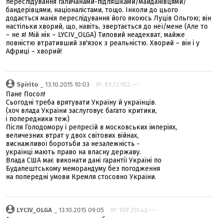
переслідування галичанами-підляшками/майданівцями/
бандерівцями, націоналістами, тощо. Інколи до цього
додається манія переслідування його якоюсь Луців Ольгою; він
настільки хворий, що, навіть, звертається до неї/мене (Але то
– не я! Мій нік – LYCIV_OLGA) Типовий неадекват, майже
повністю втративший зв'язок з реальністю. Хворий – він і у
Африці – хворий!
Spirito
_ 13.10.2015 10:03
IP: 93.72.102.---
Пане Посол!
Сьогодні треба врятувати Україну й українців.
(хоч влада України заслуговує багато критики,
і попередники теж)
Після Голодомору і репресій в московських імперіях,
величезних втрат у двох світових війнах,
виснажливої боротьби за незалежність -
українці мають право на власну державу.
Влада США має виконати дані гарантії Україні по
Будапештському меморандуму без погодження
на попередні умови Кремля стосовно України.
LYCIV_OLGA
_ 13.10.2015 09:05
IP: 109.251.42.---