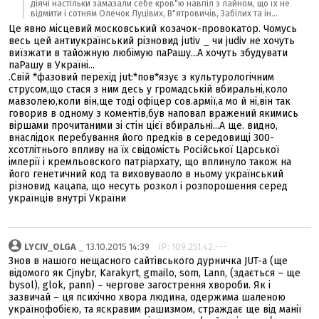
діячі настільки замазали себе кров"ю навпіл з лайном, що їх не
відмити і сотням Олечок Луцівих, В"ятровичів, Забілих та ін...
Це явно місцевий московський козачок-провокатор. Чомусь
весь цей антиукраїнський різновид jutiv _ чи judiv не хочуть
виїзжати в тайожную любімую паРашу...А хочуть збудувати
паРашу в Україні...
.Свій *фазовий перехід jut:*пов*язує з культурологічним
струсом,що стася з ним десь у громадській вбиральні,коло
мавзолею,коли він,ще тоді офіцер сов.армії,а мо й ні,він так
говорив в одному з коментів,був наповал вражений якимись
віршами прочитаними зі стін цієї вбиральні...А ще. видно,
внаслідок перебування його предків в середовищі 300-
хсотлітнього впливу на їх свідомість Російської Царської
імперії і кремльовского патріархату, що вплинуло також на
його генетичний код та виховуваоло в ньому український
різновид кацапа, що несуть розкол і розпорошення серед
українців внутрі України
LYCIV_OLGA
_ 13.10.2015 14:39
IP: 109.251.42.---
Знов в нашого нещасного сайтівського дурничка JUT-а (ще
відомого як Cjnybr, Karakyrt, gmailo, som, Lann, (здається – ще
bysol), glok, pann) – чергове загострення хвороби. Як і
зазвичай – ця психічно хвора людина, одержима шаленою
українофобією, та яскравим рашизмом, страждає ще від манії