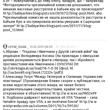
А от – повертаючись до тему блогу, нагадую, що – наприклад:
"Фотодокументы чрезвычайной комиссии доказывают, что
никаких массовых расстрелов в Бабьем яру не происходило"
ht tp://babiyarkiev.blogspot.com/2010/12/blog-post.html, або:
"Чрезвычайная комиссия не нашла доказательств расстрела в
Бабьем Яре и эксгумировала могилы умерших в Сырецком
лагере" ht tp://babiyarkiev.blogspot.com/2011/11/blog-
post_13.html
LYCIV_OLGA
_ 13.10.2015 08:59
IP: 109.251.42.---
4.Збірник – "Україна і Німеччина у Другій світовій війні" під
редакцією Володимира Косика. (На прикладах з німецьких
архівів розкриваються факти співпраці, так і збройного
противостояня між Німеччиною і ОУН/УПА) (ht
tp://ukrknyga.at.ua/load/16-1-0-50 (djvu); ht
tp://ua.bookfi.org/book/722224 (pdf))
5 Александр Гогун "Между Гитлером и Сталиным. Украинские
повстанцы". (Произведение ближе скорее к публицистике, со
всеми недостатками этого жанра, но также богато
документальными свидетельствами, крайне честное,
откровенное и объективное) ht tp://w w w.ex.ua/9652499
6. Подборка-дайджест материалов об УПА "Знання – сила.
Читайте правду про УПА, а не політичні блоги" ht tp://w w
w.istpravda.com.ua/columns/2011/10/14/59120/