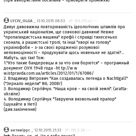
(при використанні посилань – прибирати проміжки)
LYCIV_OLGA
_ 13.10.2015 08:53
IP: 109.251.42.---
Дивує дивовижна повторюваність ідеологічних штампів про
український націоналізм, ще совкової давнини! Невже
"пропагандистська машина" ерефії і справді тихесенько
сконала, а рашистські тролі, та інші "хворі на голову"
українофоби – з-за своєї вродженої розумової
неповноцінності – продукувати щось новеньке не здатні?...
Мабуть, що так! Тож:
1."Кто такие бандеровцы и за что они борются" – програмный
документ ОУН 1948 года -ht tp://w w
w.istpravda.com.ua/articles/2012/01/1/67086/
2. Владимир Вятрович "Как создавалась легенда о Nachtigall"
("Зеркало недели" N6, 2008г)
3. Володимир Сергійчук. "Наша кров – на своїй землі". (aratta-
ukraine)
4. Володимир Сергійчук "Тавруючи визвольний прапор"
(шукайте в Неті)
(див.закінчення)
антивірус
_ 12.10.2015 21:33
IP: 195.5.38.---