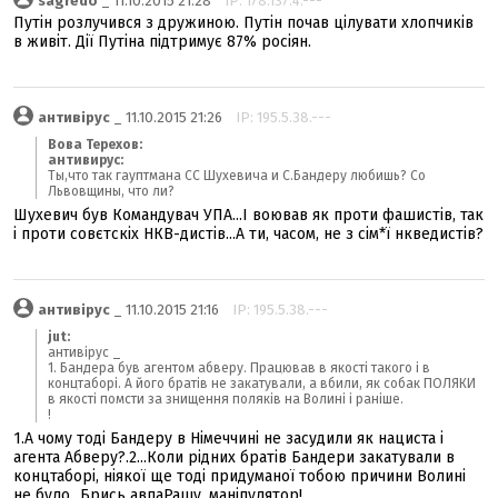
sagredo
_ 11.10.2015 21:28
IP: 178.137.4.---
Путін розлучився з дружиною. Путін почав цілувати хлопчиків
в живіт. Дії Путіна підтримує 87% росіян.
антивірус
_ 11.10.2015 21:26
IP: 195.5.38.---
Вова Терехов:
антивирус:
Ты,что так гауптмана СС Шухевича и С.Бандеру любишь? Со
Львовщины, что ли?
Шухевич був Командувач УПА...І воював як проти фашистів, так
і проти совєтскіх НКВ-дистів...А ти, часом, не з сім*ї нкведистів?
антивірус
_ 11.10.2015 21:16
IP: 195.5.38.---
jut:
антивірус _
1. Бандера був агентом абверу. Працював в якості такого і в
концтаборі. А його братів не закатували, а вбили, як собак ПОЛЯКИ
в якості помсти за знищення поляків на Волині і раніше.
!
1.А чому тоді Бандеру в Німеччині не засудили як нациста і
агента Абверу?.2...Коли рідних братів Бандери закатували в
концтаборі, ніякої ще тоді придуманої тобою причини Волині
не було...Брись авпаРашу, маніпулятор!