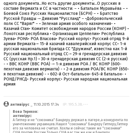
одного документа...Но есть другие документы...О русских в
составе Вермахта и СС в частности: – • Батальон Муравьёва – •
Боевой Союз Русских Националистов (БСРН) – • Братство
Русской Правды -• Дивизия "Руссланд" – •Добровольческий
полк СС "Варяг" – • Зеленая армия особого назначения- •
Казачий Стан• Комитет освобождения народов России (КОНР) •
Локотская республика • Организация Цеппелин• Республика
Зуева• РОНА• РОА Власова• Русский корпус• Русский отряд 9-й
армии Вермахта-• 15-й казачий кавалерийский корпус СС• 1-я
русская национальная бригада СС "Дружина", известна как 1-й
Русский национальный отряд СС-• 29-я гренадерская дивизия
СС (русская Нр.1) • 30-я гренадерская дивизия СС (2-я русская)
- • ВВС КОНР (ВВС РОА) -• 1-я дивизия РОА / ВС КОНР (600-
пехотная дивизия вермахта) - • 2-я дивизия РОА/ВС КОНР (650-
я пехотная дивизия) - • 602-й Ост-батальон• 645-й батальон- •
РОНД/РНСД• Русский корпус• Русская народная национальная
армия
антивірус
_ 11.10.2015 17:34
IP: 195.5.38.---
Вова Терехов:
антивірус:
А Гитлер и не "союзника" Бандеру держал в лагере,а конкурента по
уничтожению украинцев.Нашел "союзника" Бандеру Гитлеру,Гитлер
его за человека не считал. Хохлы и сейчас такие же "союзники"
США против России.Только США вас так же как и Бандеру