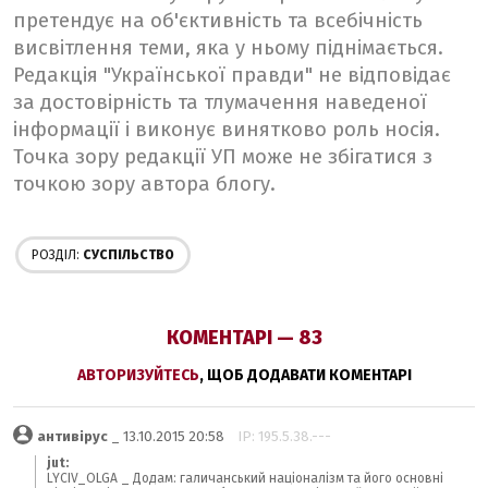
претендує на об'єктивність та всебічність
висвітлення теми, яка у ньому піднімається.
Редакція "Української правди" не відповідає
за достовірність та тлумачення наведеної
інформації і виконує винятково роль носія.
Точка зору редакції УП може не збігатися з
точкою зору автора блогу.
РОЗДІЛ:
СУСПІЛЬСТВО
КОМЕНТАРІ — 83
АВТОРИЗУЙТЕСЬ
, ЩОБ ДОДАВАТИ КОМЕНТАРІ
антивірус
_ 13.10.2015 20:58
IP: 195.5.38.---
jut:
LYCIV_OLGA _ Додам: галичанський націоналізм та його основні