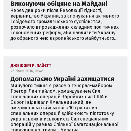
Виконуючи обіцяне на Майдані
Через два роки після Революції гідності,
керівництво України, за спонукання активного
і свідомого громадянського суспільства,
розпочало впровадження складних політичних
і економічних реформ, аби наблизити Україну
до обраного нею європейського майбутнього...
ДЖЕФФРІ Р. ПАЙЄТТ
25 січня 2016, 16:48
Допомагаємо Україні захищатися
Минулого тижня я разом з генерал-майором
Грегорі Ленглейлом, командувачем Сил
спеціальних операцій Збройних сил США в
Європі відвідали Хмельницький, де
американські військові з 10 групи сил
спеціальних операцій здійснюють підготовку
українських військових із Сил спеціальних
операцій у рамках Спільної багатонаціональної
тренувальної групи – Україна...