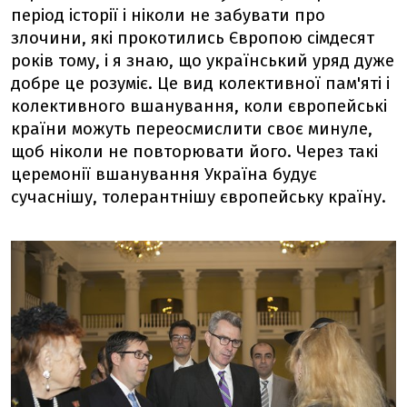
період історії і ніколи не забувати про
злочини, які прокотились Європою сімдесят
років тому, і я знаю, що український уряд дуже
добре це розуміє. Це вид колективної пам'яті і
колективного вшанування, коли європейські
країни можуть переосмислити своє минуле,
щоб ніколи не повторювати його. Через такі
церемонії вшанування Україна будує
сучаснішу, толерантнішу європейську країну.