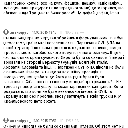
кацапських холуїв, все на купу: фашизм, нацизм, націоналізм...
Тут один ваш придурок (з попередньої зміни) договорився, що
обізвав жида Троцького "малоросом". Ну, дафай-дафай, Іфан...
антивірус
_ 11.10.2015 18:15
IP: 195.5.38.---
Степан Бандера не керував збройними формуваннями...Він був
ідеологом української незалежності... Партизани ОУН-УПА на
своїй території воювала проти всіх окупантів- поляків, німців,
кремлівського кагебістського комуністичного режиму...В цей
час половина країн сучасного Європи були союзником Гітлера і
воювали на стороні Вермахту (Румунія, Болгарія, Італія,
Хорватія. Словакія та інші.)...Партизани ОУН-УПА ніколи не були
сюзниками Гітлера...а Бандера всю війну просидів в
німецькому концтаборі, де його два рідні брати були
закатовані...Хіба своїх союзників у концтаборі тримають?... Не
треба тут звертати увагу на коментарі всяких как цапов...Вони
розуміють, що коли не буде незалежної ідеології ОУН, то
Україну вони без проблем знову затягнуть в їхній "рускій мір"
крємльовского патріархата
антивірус
_ 11.10.2015 17:57
IP: 195.5.38.---
ОУН-УПА никогда не были союзниками Гитлера. Об этом нет ни