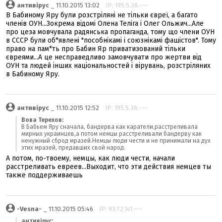
антивірус
_ 11.10.2015 13:02
IP: 195.5.38.---
В Бабиному Яру були розстріляні не тільки євреї, а багато
членів ОУН...Зокрема відомі Олена Теліга і Олег Ольжич...Але
про цеза мовчувала радянська пропаганда, тому що члени ОУН
в СССР були об*явлені "пособнікамі і союзнікамі фашістов". Тому
право на пам*ть про Бабин Яр приватизований тільки
євреями...А це несправедливо замовчувати про жертви від
ОУН та людей інших національностей і вірувань, розстріляних
в Бабиному Яру.
антивірус
_ 11.10.2015 12:52
IP: 195.5.38.---
Вова Терехов:
В Бабьем Яру сначала, бандерва как каратели,расстреливала
мирных украинцев,а потом немцы расстреливали бандерву как
ненужный сброд мразей.Немцы люди чести и не принимали на дух
этих мразей, предавших свой народ.
А потом, по-твоему, немцы, как люди чести, начали
расстреливать евреев...Выходит, что эти действия немцев ты
также поддерживаешь
-Vesna-
_ 11.10.2015 05:46
IP: 93.72.141.---
антивірус: