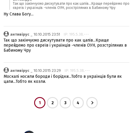
Так що закінчуємо дискутувати про как цапів...Краще перейдемо про
євреїв і українців -членів ОУН, розстріляних в Бабиному Чру
Ну Слава Богу...
антивірус
_ 10.10.2015 23:51
IP: 195.5.38.---
Так що закінчуємо дискутувати про как цапів...Краще
перейдемо про євреїв і українців -членів ОУН, розстріляних в
Бабиному Чру
антивірус
_ 10.10.2015 23:29
IP: 195.5.38.---
Москалі носили бороди і борідки...Тобто в українців були як
цапи...Тобто як козли.
1
2
3
4