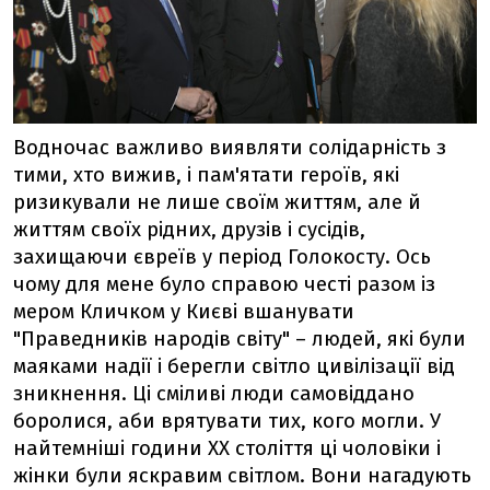
Водночас важливо виявляти солідарність з
тими, хто вижив, і пам'ятати героїв, які
ризикували не лише своїм життям, але й
життям своїх рідних, друзів і сусідів,
захищаючи євреїв у період Голокосту. Ось
чому для мене було справою честі разом із
мером Кличком у Києві вшанувати
"Праведників народів світу" – людей, які були
маяками надії і берегли світло цивілізації від
зникнення. Ці сміливі люди самовіддано
боролися, аби врятувати тих, кого могли. У
найтемніші години ХХ століття ці чоловіки і
жінки були яскравим світлом. Вони нагадують