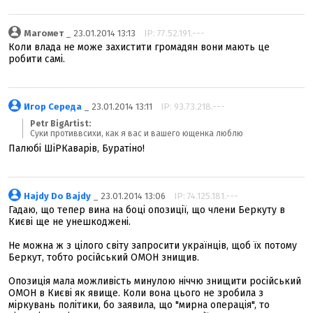
Магомет
_ 23.01.2014 13:13
IP: 77.52.191.---
Коли влада не може захистити громадян вони мають це
робити самі.
Игор Середа
_ 23.01.2014 13:11
IP: 93.73.218.---
Petr BigArtist:
Cуки противвсихи, как я вас и вашего ющенка люблю
Палюбі ШіРКаварів, Буратіно!
Hajdy Do Bajdy
_ 23.01.2014 13:06
IP: 74.125.181.---
Гадаю, що тепер вина на боці опозиції, що члени Беркуту в
Києві ще не унешкоджені.
Не можна ж з цілого світу запросити українців, щоб їх потому
Беркут, тобто російський ОМОН знищив.
Опозиція мала можливість минулою ніччю знищити російський
ОМОН в Києві як явище. Коли вона цього не зробила з
міркувань політики, бо заявила, що "мирна операція", то