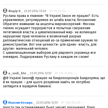
Федір К
_ 23.01.2014 13:02
IP: 78.25.36.---
Руслана права в главном- "В Україні Закон не працює". Есть
управляемое, регулируемое из штаба власти, беззаконие.
Обратите внимание на акценты мировоззрений- Москва
гневно осуждает террористов в попытках свержения
легитимной власти, а цивилизованный мир- на вопиющее
нарушение прав человека и возможный разрыв
дипломатических отношений из-за применения оружия по
демонстрантам. Вот они ценности- для одних- власть, для
других- маленький человек.
С цивилизационным выбором для рядового украинца все
очевидно. Поддерживаю Руслану в каждом ее слове!
a_sudi_kto
_ 23.01.2014 12:57
IP: 217.24.165.---
@В Україні Закон@ працює на бандоохоронців Бандохряка, ще
й як працює – для цього розуміння навіть не потрібно
заглядати в юридичні бамажкі.
Максим Козырь
_ 23.01.2014 12:57
IP: 109.254.95.---
просто так останавливают бьют увозят подрывают. бред