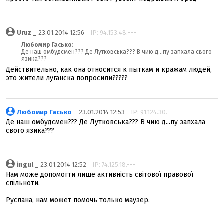
Uruz
_ 23.01.2014 12:56
IP: 94.153.48.---
Любомир Гасько:
Де наш омбудсмен??? Де Лутковська??? В чию д...пу запхала свого
язика???
Действительно, как она относится к пыткам и кражам людей,
это жители луганска попросили?????
Любомир Гасько
_ 23.01.2014 12:53
IP: 91.124.30.---
Де наш омбудсмен??? Де Лутковська??? В чию д...пу запхала
свого язика???
ingul
_ 23.01.2014 12:52
IP: 74.125.18.---
Нам може допомогти лише активність світової правової
спільноти.
Руслана, нам может помочь только маузер.