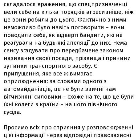
складалося враження, що спецпризначенці
вели себе на кілька порядків агресивніше, ніж
це вони робили до цього. Фактично з ними
неможливо було навіть поговорити – вони
поводили себе, як відверті бандити, які не
реагували на будь-які апеляції до них. Нема
сенсу згадувати про передбачене законом
називання своєї посади, прізвища і причини
зупинки транспортного засобу. Є
припущення, яке все ж вимагає
оприлюднення: за словами одного з
автомайданівців, це не були звичні нам
вітчизняні силовики – схоже на те, що це були
їхні колеги з країни – нашого північного
сусіда.
Просимо всіх про сприяння у розповсюдженні
цієї інформації через відповідні правозахисні