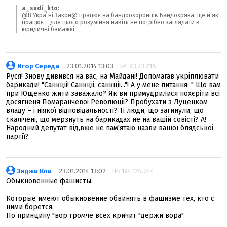
a_sudi_kto:
@В Україні Закон@ працює на бандоохоронців Бандохряка, ще й як
працює – для цього розуміння навіть не потрібно заглядати в
юридичні бамажкі.
Игор Середа
_ 23.01.2014 13:03
IP: 93.73.218.---
Руся! Знову дивився на вас, на Майдані! Допомагав укріплювати
барикади! "Санкціі! Санкціі, санкціі..."! А у мене питання: " Що вам
при Ющенко жити заважало? Як ви примудрилися похєріти всі
досягненя Помаранчевоі Революціі? Пробухати з Луценком
владу – і ніякої відповідальності? Ті люди, що загинули, що
скалічені, що мерзнуть на барикадах не на вашій совісті? А!
Народний депутат від,вже не пам'ятаю назви вашої блядськоі
партії?
Энджи Кпи
_ 23.01.2014 13:02
IP: 194.125.244.---
Обыкновенные фашисты.
Которые имеют обыкновение обвинять в фашизме тех, кто с
ними борется.
По принципу "вор громче всех кричит "держи вора".