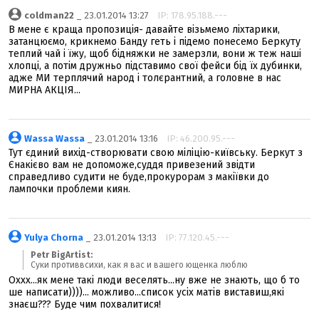
coldman22
_ 23.01.2014 13:27
IP: 178.95.188.---
В мене є краща пропозиція- давайте візьмемо ліхтарики,
затанцюємо, крикнемо Банду геть і підемо понесемо Беркуту
теплий чай і їжу, щоб бідняжки не замерзли, вони ж теж наші
хлопці, а потім дружньо підставимо свої фейси бід їх дубинки,
адже МИ терплячий народ і толєрантний, а головне в нас
МИРНА АКЦІЯ...
Wassa Wassa
_ 23.01.2014 13:16
IP: 46.200.95.---
Тут єдиний вихід-створювати свою міліцію-київську. Беркут з
Єнакієво вам не допоможе,суддя привезений звідти
справедливо судити не буде,прокурорам з макіївки до
лампочки проблеми киян.
Yulya Chorna
_ 23.01.2014 13:13
IP: 77.120.45.---
Petr BigArtist:
Cуки противвсихи, как я вас и вашего ющенка люблю
Оххх...як мене такі люди веселять...ну вже не знають, що б то
ше написати))))... можливо...список усіх матів виставиш,які
знаєш??? Буде чим похвалитися!