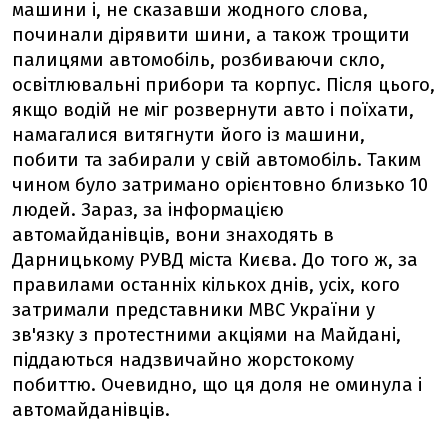
машини і, не сказавши жодного слова,
починали дірявити шини, а також трощити
палицями автомобіль, розбиваючи скло,
освітлювальні прибори та корпус. Після цього,
якщо водій не міг розвернути авто і поїхати,
намагалися витягнути його із машини,
побити та забирали у свій автомобіль. Таким
чином було затримано орієнтовно близько 10
людей. Зараз, за інформацією
автомайданівців, вони знаходять в
Дарницькому РУВД міста Києва. До того ж, за
правилами останніх кількох днів, усіх, кого
затримали представники МВС України у
зв'язку з протестними акціями на Майдані,
піддаються надзвичайно жорстокому
побиттю. Очевидно, що ця доля не оминула і
автомайданівців.