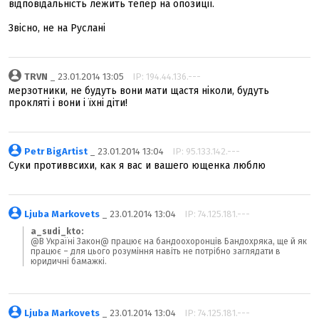
відповідальність лежить тепер на опозиції.
Звісно, не на Руслані
TRVN
_ 23.01.2014 13:05
IP: 194.44.136.---
мерзотники, не будуть вони мати щастя ніколи, будуть
прокляті і вони і їхні діти!
Petr BigArtist
_ 23.01.2014 13:04
IP: 95.133.142.---
Cуки противвсихи, как я вас и вашего ющенка люблю
Ljuba Markovets
_ 23.01.2014 13:04
IP: 74.125.181.---
a_sudi_kto:
@В Україні Закон@ працює на бандоохоронців Бандохряка, ще й як
працює – для цього розуміння навіть не потрібно заглядати в
юридичні бамажкі.
Ljuba Markovets
_ 23.01.2014 13:04
IP: 74.125.181.---