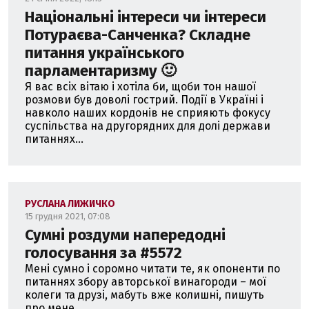
Національні інтереси чи інтереси
Потураєва-Санченка? Складне
питання українського
парламентаризму 🙂
Я вас всіх вітаю і хотіла би, щоби тон нашої
розмови був доволі гострий. Події в Україні і
навколо наших кордонів не сприяють фокусу
суспільства на другорядних для долі держави
питаннях...
РУСЛАНА ЛИЖИЧКО
15 грудня 2021, 07:08
Сумні роздуми напередодні
голосування за #5572
Мені сумно і соромно читати те, як опоненти по
питаннях збору авторської винагороди – мої
колеги та друзі, мабуть вже колишні, пишуть
про мене...