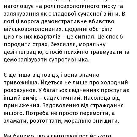
наголошує на ролі психологічного тиску та
залякування як складової сучасної війни. В
логіці ворога демонстративне вбивство
військовополонених, щоденні обстріли
цивільних кварталів – це сигнал. Це спосіб
породити страх, безсилля, моральну
дезінтеграцію, спосіб психічно травмувати та
деморалізувати супротивника.
Є ще інша відповідь, і вона значно
тривожніша. Йдеться не лише про холодний
розрахунок. У багатьох свідченнях проступає
інший вимір – садистичний. Насолода від
приниження. Задоволення від страждання
іншого. Потреба не просто перемогти, а
зламати, розтоптати, морально знищити.
Ми бачимо, що у світогляді російського