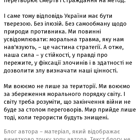
перетворює смерть і страждання на метод.
І саме тому відповідь України має бути
тверезою. Без ілюзій. Без самообману щодо
природи противника. Ми повинні
усвідомлювати: моральна травма, яку нам
нав'язують, – це частина стратегії. А отже,
наша сила – у стійкості, у правді про
пережите, у фіксації злочинів і в здатності не
дозволити злу визначати наші цінності.
Ми воюємо не лише за території. Ми воюємо
за збереження морального порядку світу. І
світу треба розуміти, що закінчення війни не
буде за столом переговорів. Мир прийде лише
тоді, коли терористи будуть знищені.
Блог автора – матеріал, який відображає
винятково точку зору автора. Текст блогу не