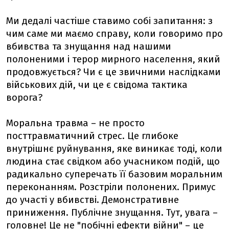
Ми дедалі частіше ставимо собі запитання: з
чим саме ми маємо справу, коли говоримо про
вбивства та знущання над нашими
полоненими і терор мирного населення, який
продовжується? Чи є це звичними наслідками
військових дій, чи це є свідома тактика
ворога?
Моральна травма – не просто
посттравматичний стрес. Це глибоке
внутрішнє руйнування, яке виникає тоді, коли
людина стає свідком або учасником подій, що
радикально суперечать її базовим моральним
переконанням. Розстріли полонених. Примус
до участі у вбивстві. Демонстративне
приниження. Публічне знущання. Тут, увага –
головне! Це не "побічні ефекти війни" – це