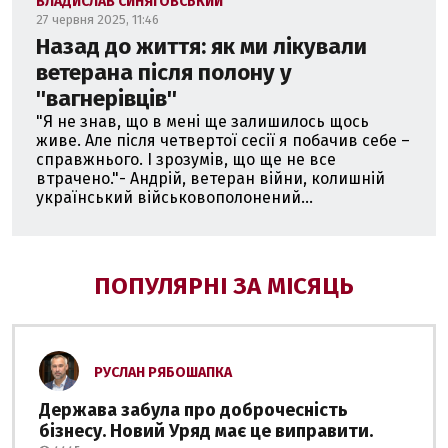
ВЛАДИСЛАВ СИНЯГОВСЬКИЙ
27 червня 2025, 11:46
Назад до життя: як ми лікували
ветерана після полону у
''вагнерівців''
"Я не знав, що в мені ще залишилось щось
живе. Але після четвертої сесії я побачив себе –
справжнього. І зрозумів, що ще не все
втрачено."- Андрій, ветеран війни, колишній
український військовополонений...
ПОПУЛЯРНІ ЗА МІСЯЦЬ
РУСЛАН РЯБОШАПКА
Держава забула про доброчесність
бізнесу. Новий Уряд має це виправити.