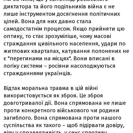
диктатора та його подільників війна є не
лише інструментом досягнення політичних
цілей. Вона для них давно стала
самодостатнім процесом. Якщо прийняти цю
оптику, то стає зрозуміліше, чому масові
страждання цивільного населення, удари по
житлових кварталах, катування полонених не
є "перегинами на місцях". Вони вписані в
логіку системи – росіяни насолоджуються
стражданнями українців.
Відтак моральна травма в цій війні
використовується як зброя. Це зброя
довготривалої дії. Вона спрямована не лише
проти конкретного військового чи родини
загиблого. Вона спрямована проти нашого
суспільства як такого – щоб підірвати довіру,
віру у справедливість, у сенс спротиву.