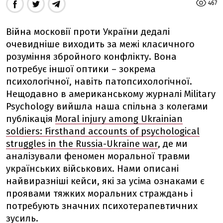
467
Війна московії проти України дедалі
очевидніше виходить за межі класичного
розуміння збройного конфлікту. Вона
потребує іншої оптики – зокрема
психологічної, навіть патопсихологічної.
Нещодавно в американському журналі Military
Psychology вийшла наша спільна з колегами
публікація
Moral injury among Ukrainian
soldiers: Firsthand accounts of psychological
struggles in the Russia-Ukraine war
, де ми
аналізували феномен моральної травми
українських військових. Нами описані
найвиразніші кейси, які за усіма ознаками є
проявами тяжких моральних страждань і
потребують значних психотерапевтичних
зусиль.