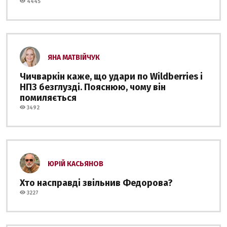
4445
ЯНА МАТВІЙЧУК
Чичваркін каже, що удари по Wildberries і
НПЗ безглузді. Пояснюю, чому він
помиляється
3492
ЮРІЙ КАСЬЯНОВ
Хто насправді звільнив Федорова?
3227