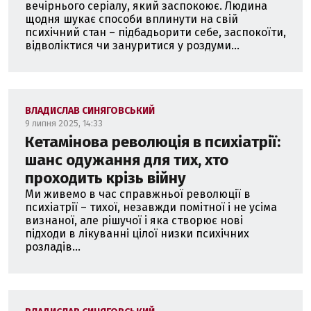
вечірнього серіалу, який заспокоює. Людина
щодня шукає способи вплинути на свій
психічний стан – підбадьорити себе, заспокоїти,
відволіктися чи зануритися у роздуми...
ВЛАДИСЛАВ СИНЯГОВСЬКИЙ
9 липня 2025, 14:33
Кетамінова революція в психіатрії:
шанс одужання для тих, хто
проходить крізь війну
Ми живемо в час справжньої революції в
психіатрії – тихої, незавжди помітної і не усіма
визнаної, але рішучої і яка створює нові
підходи в лікуванні цілої низки психічних
розладів...