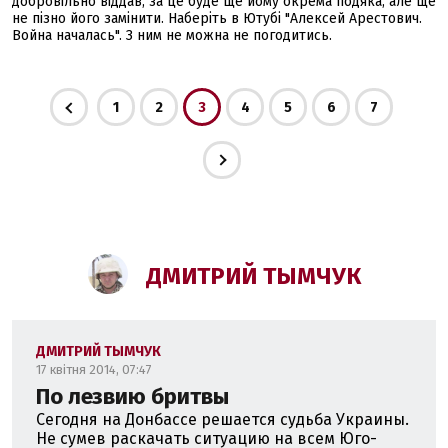
добровільно віддав, за це буде ще йому окрема подяка, але ще
не пізно його замінити. Наберіть в Ютубі "Алексей Арестович.
Война началась". З ним не можна не погодитись.
1
2
3
4
5
6
7
ДМИТРИЙ ТЫМЧУК
ДМИТРИЙ ТЫМЧУК
17 квітня 2014, 07:47
По лезвию бритвы
Сегодня на Донбассе решается судьба Украины.
Не сумев раскачать ситуацию на всем Юго-