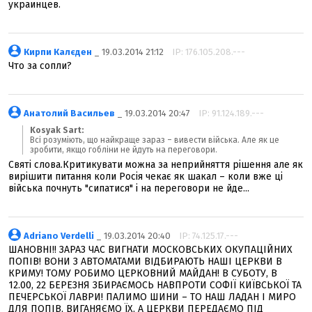
украинцев.
Кирпи Калєден
_ 19.03.2014 21:12
IP: 176.105.208.---
Что за сопли?
Анатолий Васильев
_ 19.03.2014 20:47
IP: 91.124.189.---
Kosyak Sart:
Всі розуміють, що найкраще зараз – вивести війська. Але як це
зробити, якщо гобліни не йдуть на переговори.
Святі слова.Критикувати можна за неприйняття рішення але як
вирішити питання коли Росія чекає як шакал – коли вже ці
війська почнуть "сипатися" і на переговори не йде...
Adriano Verdelli
_ 19.03.2014 20:40
IP: 74.125.17.---
ШАНОВНІ!! ЗАРАЗ ЧАС ВИГНАТИ МОСКОВСЬКИХ ОКУПАЦІЙНИХ
ПОПІВ! ВОНИ З АВТОМАТАМИ ВІДБИРАЮТЬ НАШІ ЦЕРКВИ В
КРИМУ! ТОМУ РОБИМО ЦЕРКОВНИЙ МАЙДАН! В СУБОТУ, В
12.00, 22 БЕРЕЗНЯ ЗБИРАЄМОСЬ НАВПРОТИ СОФІЇ КИЇВСЬКОЇ ТА
ПЕЧЕРСЬКОЇ ЛАВРИ! ПАЛИМО ШИНИ – ТО НАШ ЛАДАН І МИРО
ДЛЯ ПОПІВ, ВИГАНЯЄМО ЇХ, А ЦЕРКВИ ПЕРЕДАЄМО ПІД