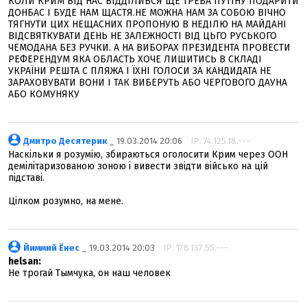
КОЛИ КРИМ ВІД НАС ВІДДІЛИВСЯ ЩЕ ТРЕБА ПУТІНУ ПОДАРИТИ
ДОНБАС І БУДЕ НАМ ЩАСТЯ.НЕ МОЖНА НАМ ЗА СОБОЮ ВІЧНО
ТЯГНУТИ ЦИХ НЕЩАСНИХ ПРОПОНУЮ В НЕДІЛЮ НА МАЙДАНІ
ВІДСВЯТКУВАТИ ДЕНЬ НЕ ЗАЛЕЖНОСТІ ВІД ЦЬГО РУСЬКОГО
ЧЕМОДАНА БЕЗ РУЧКИ. А НА ВИБОРАХ ПРЕЗИДЕНТА ПРОВЕСТИ
РЕФЕРЕНДУМ ЯКА ОБЛАСТЬ ХОЧЕ ЛИШИТИСЬ В СКЛАДІ
УКРАЇНИ РЕШТА С ПЛЯЖА І ЇХНІ ГОЛОСИ ЗА КАНДИДАТА НЕ
ЗАРАХОВУВАТИ ВОНИ І ТАК ВИБЕРУТЬ АБО ЧЕРГОВОГО ДАУНА
АБО КОМУНЯКУ
Дмитро Десятерик
_ 19.03.2014 20:06
IP: 74.125.18.---
Наскільки я розумію, збираються оголосити Крим через ООН
демілітаризованою зоною і вивести звідти військо на цій
підставі.
Цілком розумно, на мене.
Йиммий Ёнес
_ 19.03.2014 20:03
IP: 178.137.55.---
helsan:
Не трогай Тымчука, он наш человек