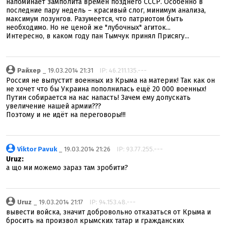
напоминает замполита времен позднего СССР. Особенно в
последние пару недель – красивый слог, минимум анализа,
максимум лозунгов. Разумеется, что патриотом быть
необходимо. Но не ценой же "лубочных" агиток...
Интересно, в каком году пан Тымчук принял Присягу...
Райхер
_ 19.03.2014 21:31
IP: 46.211.135.---
Россия не выпустит военных из Крыма на материк! Так как он
не хочет что бы Украина пополнилась ещё 20 000 военных!
Путин собирается на нас напасть! Зачем ему допускать
увеличение нашей армии???
Поэтому и не идёт на переговоры!!!
Viktor Pavuk
_ 19.03.2014 21:26
IP: 93.77.255.---
Uruz:
а що ми можемо зараз там зробити?
Uruz
_ 19.03.2014 21:17
IP: 94.153.48.---
вывести войска, значит добровольно отказаться от Крыма и
бросить на произвол крымских татар и гражданских