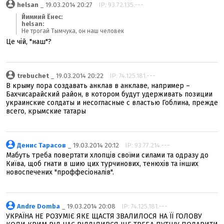
helsan
_ 19.03.2014 20:27
IP: 93.72.135.---
Йиммий Ёнес:
helsan:
Не трогай Тымчука, он наш человек
Це чій, "наш"?
trebuchet
_ 19.03.2014 20:22
IP: 74.125.181.---
В крыму пора создавать анклав в анклаве, например –
Бахчисарайский район, в котором будут удерживать позиции
украинские солдаты и несогласные с властью Гоблина, прежде
всего, крымские татары
Денис Тарасов
_ 19.03.2014 20:12
IP: 93.77.214.---
Мабуть треба повертати хлопців своїми силами та одразу до
Київа, щоб гнати в шию цих турчинових, тенюхів та інших
новоспечених "проффесіоналів".
Andre Domba
_ 19.03.2014 20:08
IP: 74.125.181.---
УКРАЇНА НЕ РОЗУМІЄ ЯКЕ ЩАСТЯ ЗВАЛИЛОСЯ НА ЇЇ ГОЛОВУ