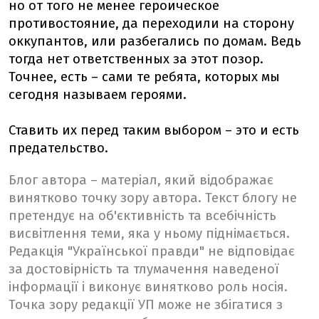
но от того не менее героическое
противостояние, да переходили на сторону
оккупантов, или разбегались по домам. Ведь
тогда нет ответственных за этот позор.
Точнее, есть – сами те ребята, которых мы
сегодня называем героями.
Ставить их перед таким выбором – это и есть
предательство.
Блог автора – матеріал, який відображає
винятково точку зору автора. Текст блогу не
претендує на об'єктивність та всебічність
висвітлення теми, яка у ньому піднімається.
Редакція "Української правди" не відповідає
за достовірність та тлумачення наведеної
інформації і виконує винятково роль носія.
Точка зору редакції УП може не збігатися з