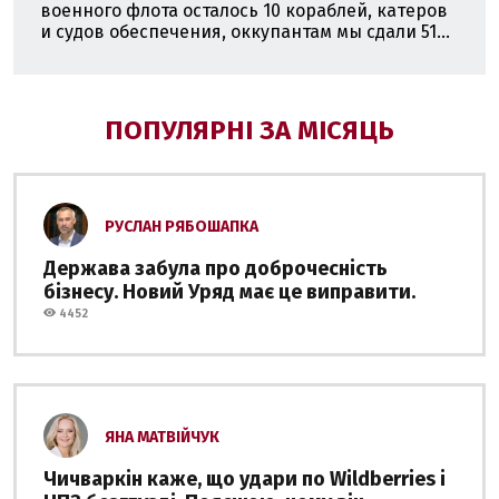
военного флота осталось 10 кораблей, катеров
и судов обеспечения, оккупантам мы сдали 51...
ПОПУЛЯРНІ ЗА МІСЯЦЬ
РУСЛАН РЯБОШАПКА
Держава забула про доброчесність
бізнесу. Новий Уряд має це виправити.
4452
ЯНА МАТВІЙЧУК
Чичваркін каже, що удари по Wildberries і