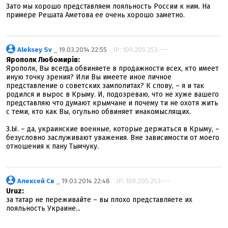
Зато мы хорошо представляем лояльность России к ним. На
примере Решата Аметова ее очень хорошо заметно.
Aleksey Sv
_ 19.03.2014 22:55
IP: 109.205.253.---
Ярополк Любомирів:
Ярополк, Вы всегда обвиняете в продажности всех, кто имеет
иную точку зрения? Или Вы имеете иное личное
представление о советских замполитах? К слову, – я и так
родился и вырос в Крыму. И, подозреваю, что не хуже вашего
представляю что думают крымчане и почему ти не охотя жить
с теми, кто как Вы, огульно обвиняет инакомыслящих.
З.Ы. – да, украинские военные, которые держаться в Крыму, –
безусловно заслуживают уважения. Вне зависимости от моего
отношения к пану Тымчуку.
Алексей Св
_ 19.03.2014 22:48
IP: 109.205.253.---
Uruz:
за татар не переживайте – вы плохо представляете их
лояльность Украине...