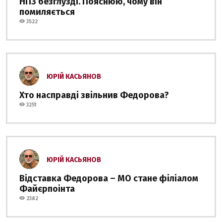
НПЗ безглузді. Пояснюю, чому він
помиляється
3522
ЮРІЙ КАСЬЯНОВ
Хто насправді звільнив Федорова?
3251
ЮРІЙ КАСЬЯНОВ
Відставка Федорова – МО стане філіалом
Файєрпоінта
2382