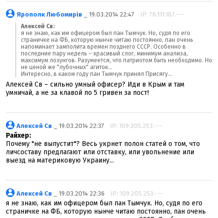
Ярополк Любомирів
_ 19.03.2014 22:47
IP: 78.111.187.---
Алексей Св:
я не знаю, как им офицером был пан Тымчук. Но, судя по его
страничке на ФБ, которую нынче читаю постоянно, пан очень
напоминает замполита времен позднего СССР. Особенно в
последние пару недель – красивый слог, минимум анализа,
максимум лозунгов. Разумеется, что патриотом быть необходимо. Но
не ценой же "лубочных" агиток...
Интересно, в каком году пан Тымчук принял Присягу...
Алексей Св – сильно умный офисер? Иди в Крым и там
умничай, а не за клавой по 5 гривен за пост!
Алексей Св
_ 19.03.2014 22:37
IP: 109.205.253.---
Райхер:
Почему "не выпустит"? Весь укрнет полон статей о том, что
личсоставу предлагают или отставку, или увольнение или
выезд на материковую Украину...
Алексей Св
_ 19.03.2014 22:36
IP: 109.205.253.---
я не знаю, как им офицером был пан Тымчук. Но, судя по его
страничке на ФБ, которую нынче читаю постоянно, пан очень