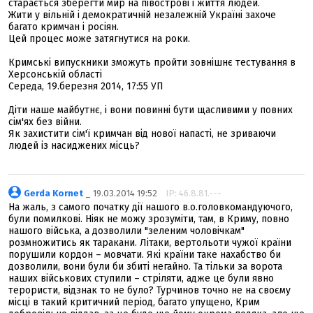
старається зберегти мир на півострові і життя людей.
Жити у вільній і демократичній незалежній Україні захоче
багато кримчан і росіян.
Цей процес може затягнутися на роки.
Кримські випускники зможуть пройти зовнішнє тестування в
Херсонській області
Середа, 19.березня 2014, 17:55 УП
Діти наше майбутнє, і вони повинні бути щасливими у повних
сім'ях без війни.
Як захистити сім'ї кримчан від нової напасті, не зриваючи
людей із насиджених місць?
Gerda Kornet
_ 19.03.2014 19:52
IP: 46.8.81.---
На жаль, з самого початку дії нашого в.о.головкомандуючого,
були помилкові. Ніяк не можу зрозуміти, там, в Криму, повно
нашого війська, а дозволили "зеленим чоловічкам"
розмножитись як таракани. Літаки, вертольоти чужої країни
порушили кордон – мовчати. Які країни таке нахабство би
дозволили, вони були би збиті негайно. Та тільки за ворота
наших військових ступили – стріляти, адже це були явно
терористи, відзнак то не було? Турчинов точно не на своєму
місці в такий критичний період, багато упущено, Крим