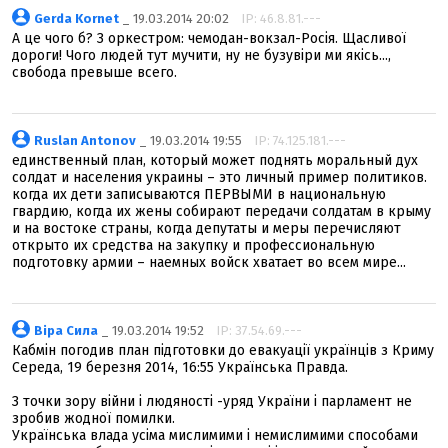
Gerda Kornet
_ 19.03.2014 20:02
IP: 46.8.81.---
А це чого б? З оркестром: чемодан-вокзал-Росія. Щасливої
дороги! Чого людей тут мучити, ну не бузувіри ми якісь...,
свобода превыше всего.
Ruslan Antonov
_ 19.03.2014 19:55
IP: 74.125.181.---
единственный план, который может поднять моральный дух
солдат и населения украины – это личный пример политиков.
когда их дети записываются ПЕРВЫМИ в национальную
гвардию, когда их жены собирают передачи солдатам в крыму
и на востоке страны, когда депутаты и меры перечисляют
открыто их средства на закупку и профессиональную
подготовку армии – наемных войск хватает во всем мире...
Віра Сила
_ 19.03.2014 19:52
IP: 37.54.69.---
Кабмін погодив план підготовки до евакуації українців з Криму
Середа, 19 березня 2014, 16:55 Українська Правда.
З точки зору війни і людяності -уряд України і парламент не
зробив жодної помилки.
Українська влада усіма мислимими і немислимими способами