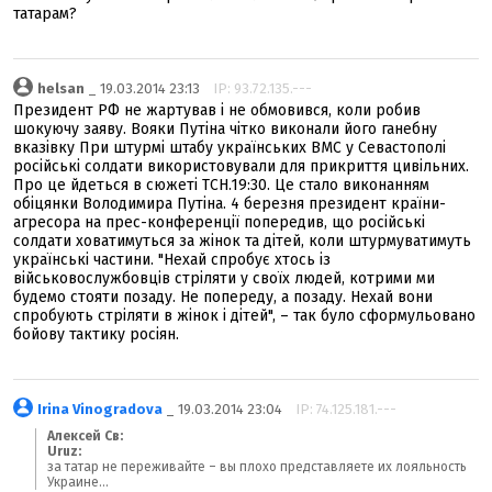
татарам?
helsan
_ 19.03.2014 23:13
IP: 93.72.135.---
Президент РФ не жартував і не обмовився, коли робив
шокуючу заяву. Вояки Путіна чітко виконали його ганебну
вказівку При штурмі штабу українських ВМС у Севастополі
російські солдати використовували для прикриття цивільних.
Про це йдеться в сюжеті ТСН.19:30. Це стало виконанням
обіцянки Володимира Путіна. 4 березня президент країни-
агресора на прес-конференції попередив, що російські
солдати ховатимуться за жінок та дітей, коли штурмуватимуть
українські частини. "Нехай спробує хтось із
військовослужбовців стріляти у своїх людей, котрими ми
будемо стояти позаду. Не попереду, а позаду. Нехай вони
спробують стріляти в жінок і дітей", – так було сформульовано
бойову тактику росіян.
Irina Vinogradova
_ 19.03.2014 23:04
IP: 74.125.181.---
Алексей Св:
Uruz:
за татар не переживайте – вы плохо представляете их лояльность
Украине...