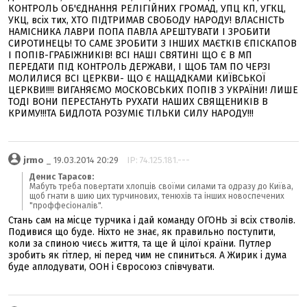
КОНТРОЛЬ ОБ'ЄДНАННЯ РЕЛІГІЙНИХ ГРОМАД, УПЦ КП, УГКЦ,
УКЦ, всіх тих, ХТО ПІДТРИМАВ СВОБОДУ НАРОДУ! ВЛАСНІСТЬ
НАМІСНИКА ЛАВРИ ПОПА ПАВЛА АРЕШТУВАТИ І ЗРОБИТИ
СИРОТИНЕЦЬ! ТО САМЕ ЗРОБИТИ З ІНШИХ МАЄТКІВ ЄПІСКАПОВ
І ПОПІВ-ГРАБІЖНИКІВ! ВСІ НАШІ СВЯТИНІ ЩО Є В МП
ПЕРЕДАТИ ПІД КОНТРОЛЬ ДЕРЖАВИ, І ЩОБ ТАМ ПО ЧЕРЗІ
МОЛИЛИСЯ ВСІ ЦЕРКВИ- ЩО Є НАЩАДКАМИ КИЇВСЬКОЇ
ЦЕРКВИ!!!! ВИГАНЯЄМО МОСКОВСЬКИХ ПОПІВ З УКРАЇНИ! ЛИШЕ
ТОДІ ВОНИ ПЕРЕСТАНУТЬ РУХАТИ НАШИХ СВЯЩЕНИКІВ В
КРИМУ!!!ТА БИДЛОТА РОЗУМІЄ ТІЛЬКИ СИЛУ НАРОДУ!!!
jrmo
_ 19.03.2014 20:29
IP: 74.125.181.---
Денис Тарасов:
Мабуть треба повертати хлопців своїми силами та одразу до Київа,
щоб гнати в шию цих турчинових, тенюхів та інших новоспечених
"проффесіоналів".
Стань сам на місце турчика і дай команду ОГОНЬ зі всіх стволів.
Подивися що буде. Ніхто не знає, як правильно поступити,
коли за спиною чиєсь життя, та ще й цілої країни. Путлер
зробить як гітлер, ні перед чим не спиниться. А Жирик і дума
буде аплодувати, ООН і Євросоюз співчувати.