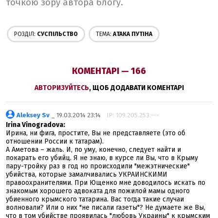
точкою зору автора блогу.
РОЗДІЛ:
СУСПІЛЬСТВО
ТЕМА:
AТАКА ПУТІНА
КОМЕНТАРІ — 166
АВТОРИЗУЙТЕСЬ
, ЩОБ ДОДАВАТИ КОМЕНТАРІ
Aleksey Sv
_ 19.03.2014 23:14
IP: 109.205.253.---
Irina Vinogradova:
Ирина, ни фига, простите, Вы не представляете (это об
отношении России к татарам).
А Аметова – жаль. И, по уму, конечно, следует найти и
покарать его убийц. Я не знаю, в курсе ли Вы, что в Крыму
пару-тройку раз в год но происходили "межэтнические"
убийства, которые замалчивались УКРАИНСКИМИ
правоохранителями. При Ющенко мне доводилось искать по
знакомым хорошего адвоката для пожилой мамы одного
убиенного крымского татарина. Вас тогда такие случаи
волновали? Или о них "не писали газеты"? Не думаете же Вы,
что в том убийстве проявилась "любовь Украины" к крымским