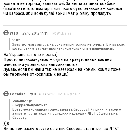
водка, а не горілка) заливає очі. За неї та за шмат ковбаси
(пам'ятаєте того шахтаря, для якого було однаково – ковбаса
чи калбаса, аби вона була) вони і матір рідну продадуть.
WTO
_ 29.10.2012 14:14
IP: 94.179.99.---
VDD:
Звертаю увагу автора на одну неприпустиму неточність. Він вважає,
що головним ідейним противником комуністів є націоналісти.
На Украине так оно и есть.:)
Просто антикоммунизм – один из краеугольных камней
идеологии украинских националистов.
Думаю, если бы наци так не наезжали на комми, комми тоже
бы терпимее относились к наци:)
Localist
_ 29.10.2012 14:13
IP: 178.92.172.---
Pokemon9:
С корреспондент.нет.
Все гомосексуалисты голосовали за Свободу.ПР приняли закон о
запрете пропаганды и последняя надежда у ЛГБТ общества на
Свободу.
))))
Ви цілком заслуговуєте свій нік. Свобода ставиться до ЛГБТ