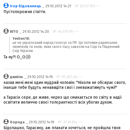
Ігор Бідованець
_ 29.10.2012 14:21
IP: 83.57.169.---
Пустопорожня стаття.
WTO
_ 29.10.2012 14:20
IP: 94.179.99.---
Yevhen18:
це не український народ голосує за ПР. Це потомки радянських
люмпенів та зеків, яких свого часу завезли на Схід та Південний
Схід України.
Та ну?! О_О:)))
джміль
_ 29.10.2012 14:19
IP: 91.207.46.---
казав мені мені один мудрий чоловік: "Ніколи не обсирає свого,
інакше тебе будуть ненавидіти свої і зневажатимуть чужі!"
а Тарасік сере, де живе, через що смикається по світу в надії
освітити величчю своєї толєрантності всіх убогих духом.
борода
_ 29.10.2012 14:19
IP: 37.19.154.---
Бідолашко, Тарасику, аж плакати хочеться, не пройшла твоя