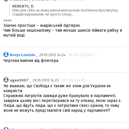
MEMENTO_R:
Ніяк для себе не можу визначити возняк політична проститутка,
старий маразматик чи просто клоун...
====
Значно простіше – жидівський підтирач.
Чим більше націоналізму – тим менше шансів піймати рибку в
мутній воді.
Borys Loutsiv
_ 29.10.2012 14:24
IP: 99.232.200.---
Чергова маячня від флюгера.
agent007
_ 29.10.2012 14:23
IP: 195.234.75.---
Не вважаю, що Свобода є таким же злом для України як
комуністи.
Справжніх патріотів завжди дуже бракувало в парламенті,
завдяки цьому він і перетворився на ту клоаку, якою зараз є.
Люди, що йдуть люди, що є патріотами своєї країни, то чому
вони не можуть представляти свій народ у парламенті?