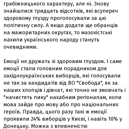
грабіжницького характеру, але ні. Знову
знайшлися тридцять відсотків, які всупереч
здоровому глузду проголосували за цю
політичну силу. А якщо додати ще обранців
на мажоритарних округах, то мазохістські
нахили українського народу стануть
очевидними.
Емоції не дружать зі здоровим глуздом. І саме
емоції стали головним порадником для
західноукраїнських виборців, які голосували
не так за кандидатів від ВО "Свобода", як за
наших хлопців і дівчат, які точно не змовчать і
"начистять пику" нахабним регіоналам, коли
мова зайде про мову або про національних
героїв. Правда, цього разу такі ж емоції
проявили 24% виборців у Києві, і навіть 10% у
Донецьку. Можна з впевненістю