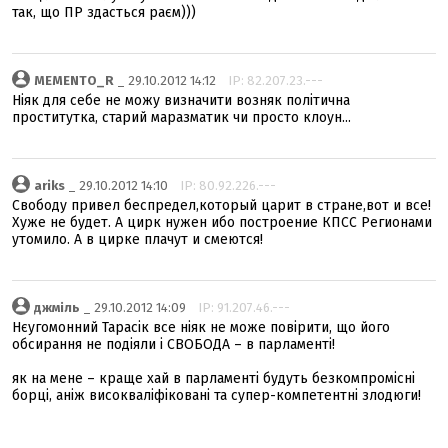
так, що ПР здасться раєм)))
MEMENTO_R
_ 29.10.2012 14:12
IP: 82.207.23.---
Ніяк для себе не можу визначити возняк політична
проститутка, старий маразматик чи просто клоун...
ariks
_ 29.10.2012 14:10
IP: 80.92.226.---
Свободу привел беспредел,который царит в стране,вот и все!
Хуже не будет. А цирк нужен ибо построение КПСС Регионами
утомило. А в цирке плачут и смеются!
джміль
_ 29.10.2012 14:09
IP: 91.207.46.---
Нєугомонний Тарасік все ніяк не може повірити, що його
обсирання не подіяли і СВОБОДА – в парламенті!
як на мене – краще хай в парламенті будуть безкомпромісні
борці, аніж високваліфіковані та супер-компетентні злодюги!