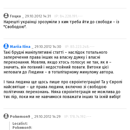
Гоцка
_ 29.10.2012 14:31
IP: 84.228.191.---
Нарешті українці зрозуміли з ким треба йти до свободи – із
"Свободою".
Mariia Ilina
_ 29.10.2012 14:30
IP: 85.223.248.---
Такі брудні маніпулятивні статті – наслідок тотального
заперечення права інших на власну думку і власні
переконання. Мовляв, якщо хтось голосує не так, як я –
значить, він поганий і недостойний поваги. Витоки цієї
неповаги до Людини – в тоталітарному минулому автора.
І така людина ще щось пише про євроінтеграцію! Та у Європі
найсвятіше – це права людини, включно зі свободою
політичних переконань. Ніяка євроінтеграція не можлива до
тих пір, поки ми не навчимося поважати інших та їхній вибір!
Pokemon9
_ 29.10.2012 14:29
IP: 178.74.192.---
Localist:
Pokemon9: