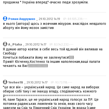
продажна " Україна вперед"-вчасно люди зрозуміли.
Роман Андрушко
_ 29.10.2012 14:19
IP: 89.105.239.---
в нього (автора) щось з жовчним міхуром. внаслідок невдалого
аборту він йому мозок замістив
A_Ptaha
_ 29.10.2012 14:17
IP: 83.142.232.---
Я думаю автор ковтає в себе весь той яд,який він виливав на
Свободу
Хочеться побажати йому не захленутися!))))
Привіт Юсченку,Костенко та іншим наполеонам,ваші палати
чекають на Вас!))))))))))))))))
Yevhen18
_ 29.10.2012 14:17
IP: 93.73.118.---
"це все він – український народ. Це саме народ на виборах
обирає собі таку і не інакшу владу, сподіваючись кожного
р==================================================
Ні, пане Тарасе, це не український народ голосує за ПР. Це
потомки радянських люмпенів та зеків, яких свого часу
завезли на Схід та Південний Схід України. Їм водка (саме