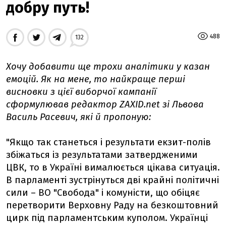
добру путь!
488
132
Хочу добавити ще трохи аналітики у казан
емоцій. Як на мене, то найкраще перші
висновки з цієї виборчої кампанії
сформулював редактор ZAXID.net зі Львова
Василь Расевич, які й пропоную:
"Якщо так станеться і результати екзит-полів
збіжаться із результатами затвердженими
ЦВК, то в Україні вималюється цікава ситуація.
В парламенті зустрінуться дві крайні політичні
сили – ВО "Свобода" і комуністи, що обіцяє
перетворити Верховну Раду на безкоштовний
цирк під парламентським куполом. Українці