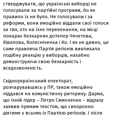
стверджувати, що українські виборці не
голосували за партійні програми, бо як
правило їх не було. Не голосували і за
реформи, вони емоційно віддали свої голоси
за тих, хто на їхнє переконання, на місці
покарає безкарних дотепер Чечетова,
Ківалова, Колесніченка і Ко. І як не дивно, це
саме правляча Партія регіонів викликала
подібну реакцію у виборців, нахабно
демонструючи свою безкарність і
вседозволеність.
Східноукраїнський електорат,
розчарувавшись у ПР, також емоційно
піддався на комуністичну риторику. Дарма,
що їхній лідер – Петро Симоненко – відразу
заявив прямим текстом, що синхронно
діятиме у всьому із Партією регіонів. І після