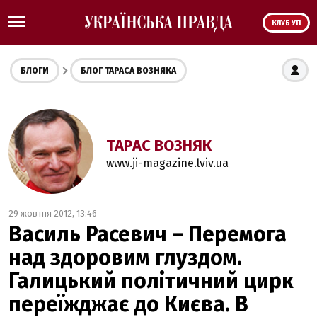
КЛУБ УП
БЛОГИ
БЛОГ ТАРАСА ВОЗНЯКА
ТАРАС ВОЗНЯК
www.ji-magazine.lviv.ua
29 жовтня 2012, 13:46
Василь Расевич – Перемога
над здоровим глуздом.
Галицький політичний цирк
переїжджає до Києва. В