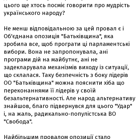
цього ще хтось посміє говорити про мудрість
українського народу?
Не менш відповідальною за цей провал є і
Об'єднана опозиція "Батьківщина", яка
зробила все, щоб програти ці парламентські
вибори. Вона не запропонувала, ані
програми дій на майбутнє, ані не
задекларувала механізмів виходу із ситуації,
що склалася. Таку безпечність з боку лідерів
ОО "Батьківщина" можна пояснити хіба що
переконаннями її лідерів у своїй
безальтернативності. Але народ альтернативу
знайшов, благо підвернувся для цього "Удар"
і, на жаль, радикально-популістська ВО
"Свобода".
Найбільшим провалом опозиції стало