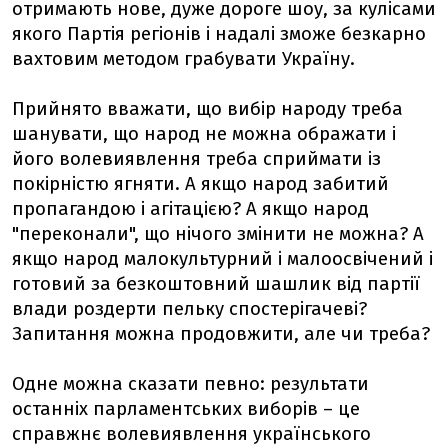
отримають нове, дуже дороге шоу, за кулісами
якого Партія регіонів і надалі зможе безкарно
вахтовим методом грабувати Україну.
Прийнято вважати, що вибір народу треба
шанувати, що народ не можна ображати і
його волевиявлення треба сприймати із
покірністю ягняти. А якщо народ забитий
пропагандою і агітацією? А якщо народ
"переконали", що нічого змінити не можна? А
якщо народ малокультурний і малоосвічений і
готовий за безкоштовний шашлик від партії
влади роздерти пельку спостерігачеві?
Запитання можна продовжити, але чи треба?
Одне можна сказати певно: результати
останніх парламентських виборів – це
справжнє волевиявлення українського