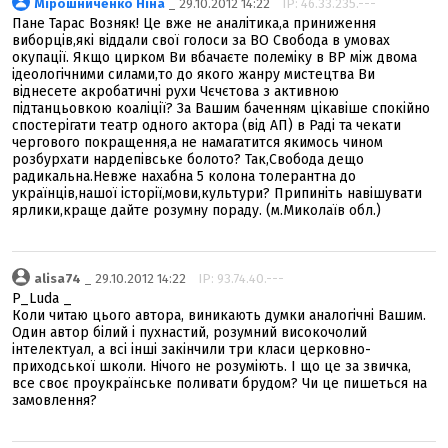
Мірошниченко Ніна
_ 29.10.2012 14:22
IP: 46.33.235.---
Пане Тарас Возняк! Це вже не аналітика,а приниження
виборців,які віддали свої голоси за ВО Свобода в умовах
окупації. Якщо цирком Ви вбачаєте полеміку в ВР між двома
ідеологічними силами,то до якого жанру мистецтва Ви
віднесете акробатичні рухи Чєчєтова з активною
підтанцьовкою коаліції? За Вашим баченням цікавіше спокійно
спостерігати театр одного актора (від АП) в Раді та чекати
чергового покращення,а не намагатится якимось чином
розбурхати нардепівське болото? Так,Свобода дещо
радикальна.Невже нахабна 5 колона толерантна до
українців,нашої історії,мови,культури? Припиніть навішувати
ярлики,краще дайте розумну пораду. (м.Миколаїв обл.)
alisa74
_ 29.10.2012 14:22
IP: 93.74.40.---
P_Luda _
Коли читаю цього автора, виникають думки аналогічні Вашим.
Один автор білий і пухнастий, розумний високочолий
інтелектуал, а всі інші закінчили три класи церковно-
приходської школи. Нічого не розуміють. І що це за звичка,
все своє проукраїнське поливати брудом? Чи це пишеться на
замовлення?