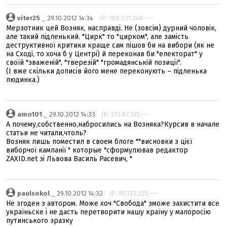
viter25
_ 29.10.2012 14:34
IP: 188.231.248.---
Мерзотник цей Возняк, насправді. Не (зовсім) дурний чоловік,
але такий підленький. "Цирк" то "цирком", але замість
деструктивної критики краще сам пішов би на вибори (як не
на Сході, то хоча б у Центрі) й переконав би "електорат" у
своїй "зваженій", "тверезій" "громадянській позиції".
(І вже скільки дописів його мене переконують – підленька
людинка.)
amo101
_ 29.10.2012 14:33
IP: 213.87.135.---
А почему,собственно,набросились на Возняка?Курсив в начале
статьи не читали,чтоль?
Возняк лишь поместил в своем блоге ""висновки з цієї
виборчої кампанії " которые "сформулював редактор
ZAXID.net зі Львова Василь Расевич, "
paulsokol
_ 29.10.2012 14:32
IP: 95.133.225.---
Не згоден з автором. Може хоч "Свобода" зможе захистити все
україньске і не дасть перетворити нашу країну у малоросію
путинського зразку