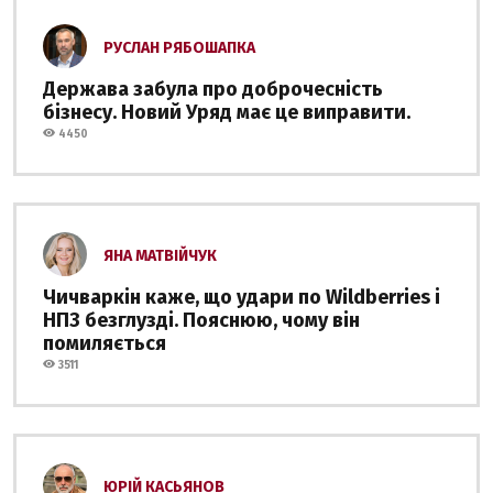
РУСЛАН РЯБОШАПКА
Держава забула про доброчесність
бізнесу. Новий Уряд має це виправити.
4450
ЯНА МАТВІЙЧУК
Чичваркін каже, що удари по Wildberries і
НПЗ безглузді. Пояснюю, чому він
помиляється
3511
ЮРІЙ КАСЬЯНОВ