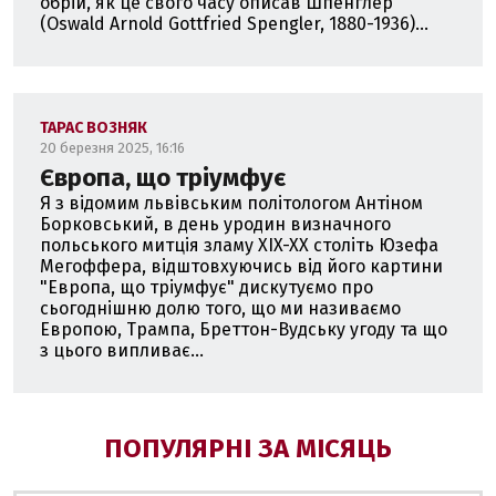
обрій, як це свого часу описав Шпенґлер
(Oswald Arnold Gottfried Spengler, 1880-1936)...
ТАРАС ВОЗНЯК
20 березня 2025, 16:16
Європа, що тріумфує
Я з відомим львівським політологом Антіном
Борковський, в день уродин визначного
польського митція зламу XIX-XX століть Юзефа
Мегоффера, відштовхуючись від його картини
"Европа, що тріумфує" дискутуємо про
сьогоднішню долю того, що ми називаємо
Европою, Трампа, Бреттон-Вудську угоду та що
з цього випливає...
ПОПУЛЯРНІ ЗА МІСЯЦЬ