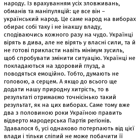
народу. Із врахуванням усіх зловживань,
обманів та маніпуляцій: це все він –
український народ. Це саме народ на виборах
обирає собі таку і не інакшу владу,
сподіваючись кожного разу на чудо. Українці
вірять в дива, але не вірять у власні сили, та й
не готові прикласти навіть мінімум зусиль,
щоб спробувати змінити ситуацію. Українці не
покладаються на здоровий глузд, а
поводяться емоційно. Тобто, думають не
головою, а серцем. А якщо до всього ще
додати нашу природну хитрість, то в
результаті отримаємо точнісінько такий
результат, як на цих виборах. Саме тому вже
два з половиною роки Україною править
відверто мародерська Партія регіонів.
Здавалося б, усі однаково потерпають від цієї
влади і тільки сліпий не може побачити її