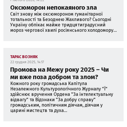
Оксюморон непокаяного зла
Світ знову між оксюмороном гуманітарної
тотальності та Безоднею Жахливого? Сьогодні
Україну обпікає майже тридцятиградусний
мороз чергової хвилі росіянського холодомору...
ТАРАС ВОЗНЯК
22 грудня 2025, 14:17
Промова на Межу року 2025 – Чи
ми вже поза добром та злом?
Кожного року громадська Капітула
Незалежного Культурологічного Журналу "Ї"
здійснює вручення Ордена "За інтелектуальну
відвагу" та Відзнаки "За добру справу"
громадським, політичним діячам, діячам у
царині мистецтв та духа...