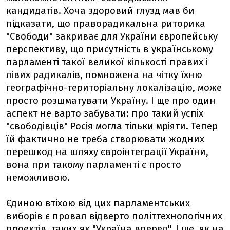
кандидатів. Хоча здоровий глузд мав би
підказати, що праворадикальна риторика
"Свободи" закриває для України європейську
перспективу, що присутність в українському
парламенті такої великої кількості правих і
лівих радикалів, помножена на чітку їхню
географічно-територіальну локалізацію, може
просто розшматувати Україну. І ще про один
аспект не варто забувати: про такий успіх
"свободівців" Росія могла тільки мріяти. Тепер
їй фактично не треба створювати жодних
перешкод на шляху євроінтеграції України,
вона при такому парламенті є просто
неможливою.
Єдиною втіхою від цих парламентських
виборів є провал відверто політтехнологічних
проектів, таких як "Україна вперед". І ще, як на