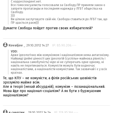
С корреспондент.нет.
Все гомосексуалисты голосовали за Свободу.ПР приняли закон о
запрете пропаганды и последняя надежда у ЛГБТ общества на
Свободу.
))))
Ви цілком заслуговуєте свій нік. Свобода ставиться до ЛГБТ так, що
ПР здасться раєм)))
Думаете Свобода пойдет против своих избирателей?
Kovaljov
_ 29.10.2012 14:27
IP: 85.90.206.---
VDD:
Адже ідеологічно між комунізмом і націоналізмом нема антагонізму.
Найвищі ідейні цінності цих ідеологій (суспільн-майнова рівність і
національна самобутність) ніде ні не суперечать одне одному, ні
навіть не перетинаються. Комуністи можуть бути водночас
націоналістами, а націоналісти комуністами. Так зазвичай і є у всіх
країнах.
Те, що КПУ – не комуністи, а філія російських шовіністів
зрозуміло майже всім.
Але в теорії (нехай абсурдній), комунізм – позанаціональний.
Мова йде про націонал-соціалізм? А як бути з буржуазним
націоналізмом?
я скептик
_ 29.10.2012 14:24
IP: 178.95.166.---