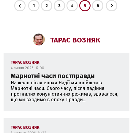
1
2
3
4
5
6
ТАРАС ВОЗНЯК
ТАРАС ВОЗНЯК
4 липня 2026, 17:00
Марнотні часи постправди
На жаль після епохи Надії ми ввійшли в
Марнотні часи. Свого часу, після падіння
прогнилих комуністичних режимів, здавалося,
що ми входимо в епоху Правди...
ТАРАС ВОЗНЯК
7 лютого 2026, 14:22