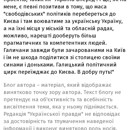
мене, є певні позитиви в тому, що маса
"свободівських" політиків перебереться до
Києва і там воюватиме за українську Україну,
а на їхні місця у міській та обласній радах,
можливо, нарешті дооберуть більш
прагматичних та компетентних людей.
Галичани завжди були зачарованими на Київ
і їм не шкода поділитися зі столицею своїми
синами і доньками. Галицький політичний
цирк переїжджає до Києва. В добру путь!"
Блог автора – матеріал, який відображає
винятково точку зору автора. Текст блогу не
претендує на об'єктивність та всебічність
висвітлення теми, яка у ньому піднімається.
Редакція "Української правди" не відповідає
за достовірність та тлумачення наведеної
інформації і виконує винятково роль носія.