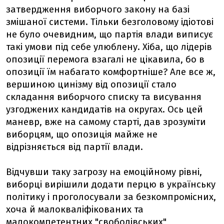
затвердження виборчого закону на базі
змішаної системи. Тільки безголовому ідіотові
не було очевидним, що партія влади виписує
такі умови під себе улюблену. Хіба, що лідерів
опозиції перемога взагалі не цікавила, бо в
опозиції їм набагато комфортніше? Але все ж,
вершиною цинізму від опозиції стало
складання виборчого списку та висування
узгоджених кандидатів на округах. Ось цей
маневр, вже на самому старті, дав зрозуміти
виборцям, що опозиція майже не
відрізняється від партії влади.
Відчувши таку загрозу на емоційному рівні,
виборці вирішили додати перцю в українську
політику і проголосували за безкомпромісних,
хоча й малокваліфікованих та
малокомпетентних "свободівських"