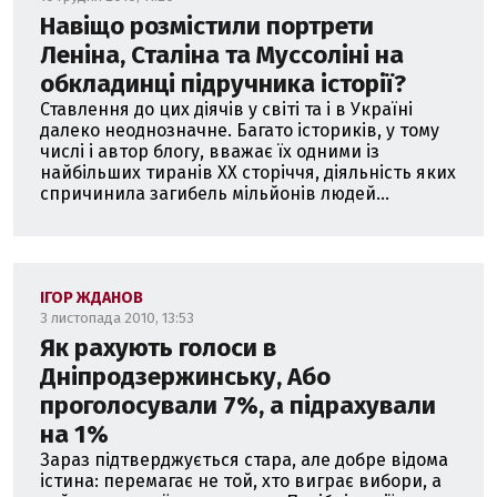
Навіщо розмістили портрети
Леніна, Сталіна та Муссоліні на
обкладинці підручника історії?
Ставлення до цих діячів у світі та і в Україні
далеко неоднозначне. Багато істориків, у тому
числі і автор блогу, вважає їх одними із
найбільших тиранів ХХ сторіччя, діяльність яких
спричинила загибель мільйонів людей...
ІГОР ЖДАНОВ
3 листопада 2010, 13:53
Як рахують голоси в
Дніпродзержинську, Або
проголосували 7%, а підрахували
на 1%
Зараз підтверджується стара, але добре відома
істина: перемагає не той, хто виграє вибори, а