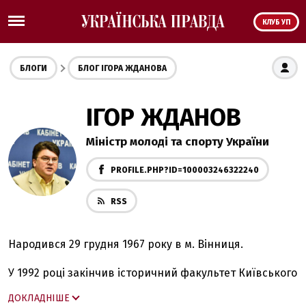
КЛУБ УП
БЛОГИ
БЛОГ ІГОРА ЖДАНОВА
ІГОР ЖДАНОВ
Міністр молоді та спорту України
PROFILE.PHP?ID=100003246322240
RSS
Народився 29 грудня 1967 року в м. Вінниця.
У 1992 році закінчив історичний факультет Київського
університету ім. Шевченка та вступив до аспірантури
ДОКЛАДНІШЕ
юридичного факультету цього університету.