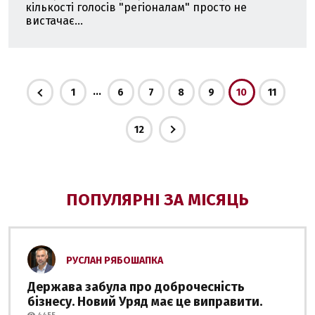
кількості голосів "регіоналам" просто не
вистачає...
...
1
6
7
8
9
10
11
12
ПОПУЛЯРНІ ЗА МІСЯЦЬ
РУСЛАН РЯБОШАПКА
Держава забула про доброчесність
бізнесу. Новий Уряд має це виправити.