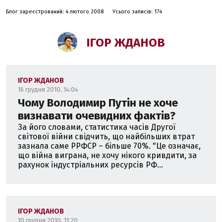
Блог зареєстрований: 4 лютого 2008
Усього записів: 174
З 1994 по 1995 та з 1997 по 1999 роки працював в
Адміністрації Президента України та апараті РНБО
України.
ІГОР ЖДАНОВ
З 1995 по 1997 та з 1999 по 2005 - директор політико-
правових програм Центру Разумкова.
ІГОР ЖДАНОВ
У 2005-2007 роках перший заступник Голови
16 грудня 2010, 14:04
Центрального виконавчого комітету Народного Союзу
Чому Володимир Путін не хоче
"Наша Україна".
визнавати очевидних фактів?
За його словами, статистика часів Другої
З травня 2008 року - президент Аналітичного центру
світової війни свідчить, що найбільших втрат
"Відкрита політика".
зазнала саме РРФСР – більше 70%. "Це означає,
що війна виграна, не хочу нікого кривдити, за
З грудня 2014 року - міністр молоді та спорту України.
рахунок індустріальних ресурсів РФ...
ІГОР ЖДАНОВ
10 грудня 2010, 11:20