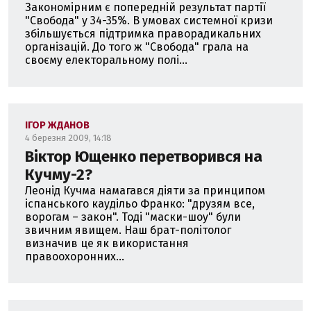
Закономірним є попередній результат партії
"Свобода" у 34-35%. В умовах системної кризи
збільшується підтримка праворадикальних
організацій. До того ж "Свобода" грала на
своєму електоральному полі...
ІГОР ЖДАНОВ
4 березня 2009, 14:18
Віктор Ющенко перетворився на
Кучму-2?
Леонід Кучма намагався діяти за принципом
іспанського каудільо Франко: "друзям все,
ворогам – закон". Тоді "маски-шоу" були
звичним явищем. Наш брат-політолог
визначив це як використання
правоохоронних...