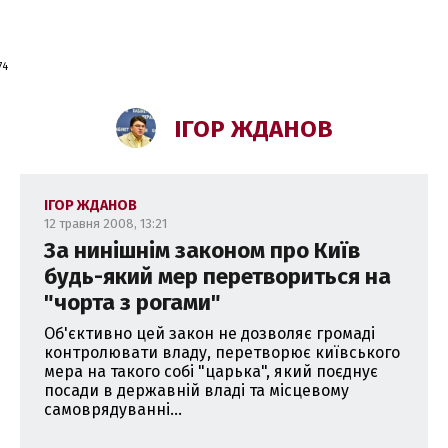
працював в Адміністрації Президента України та апараті Р
74
ектор політико-правових програм Центру Разумкова.
ІГОР ЖДАНОВ
олови Центрального виконавчого комітету Народного Сою
чного центру "Відкрита політика".
ІГОР ЖДАНОВ
спорту України.
12 травня 2008, 13:21
За нинішнім законом про Київ
будь-який мер перетвориться на
"чорта з рогами"
Об'єктивно цей закон не дозволяє громаді
контролювати владу, перетворює київського
мера на такого собі "царька", який поєднує
посади в державній владі та місцевому
самоврядуванні...