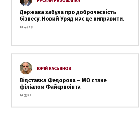
РУСЛАН РЯБОШАПКА
Держава забула про доброчесність
бізнесу. Новий Уряд має це виправити.
4449
ЮРІЙ КАСЬЯНОВ
Відставка Федорова – МО стане
філіалом Файєрпоінта
2377