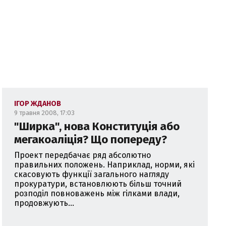
НБО України.
зу "Наша Україна".
ІГОР ЖДАНОВ
9 травня 2008, 17:03
"Ширка", нова Конституція або
мегакоаліція? Що попереду?
Проект передбачає ряд абсолютно
правильних положень. Наприклад, норми, які
скасовують функції загального нагляду
прокуратури, встановлюють більш точний
розподіл повноважень між гілками влади,
продовжують...