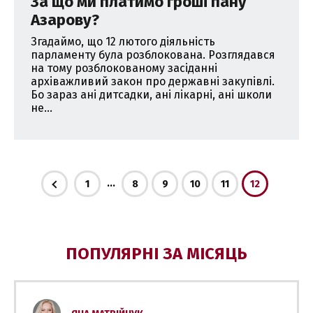
За що ми платимо гроші пану
Азарову?
Згадаймо, що 12 лютого діяльність
парламенту була розблокована. Розглядався
на тому розблокованому засіданні
архіважливий закон про державні закупівлі.
Бо зараз ані дитсадки, ані лікарні, ані школи
не...
...
1
8
9
10
11
12
ПОПУЛЯРНІ ЗА МІСЯЦЬ