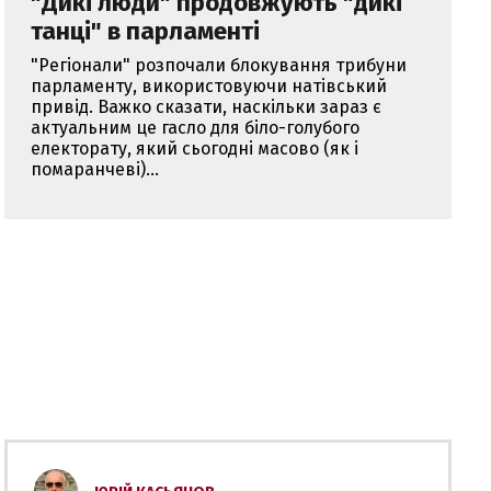
"Дикі люди" продовжують "дикі
танці" в парламенті
"Регіонали" розпочали блокування трибуни
парламенту, використовуючи натівський
привід. Важко сказати, наскільки зараз є
актуальним це гасло для біло-голубого
електорату, який сьогодні масово (як і
помаранчеві)...