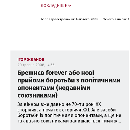
цього університету.
ДОКЛАДНІШЕ
З 1994 по 1995 та з 1997 по 1999 роки 
Блог зареєстрований: 4 лютого 2008
Усього записів: 1
З 1995 по 1997 та з 1999 по 2005 - дир
У 2005-2007 роках перший заступник Г
З травня 2008 року - президент Аналіти
ІГОР ЖДАНОВ
З грудня 2014 року - міністр молоді та 
20 травня 2008, 14:56
Брежнєв forever або нові
прийоми боротьби з політичними
опонентами (недавніми
союзниками)
За вікном вже давно не 70-ти рокі XX
сторіччя, а початок сторіччя XXI. Але засоби
боротьби із політичними опонентами, а ще не
так давно союзниками залишаються тими ж...