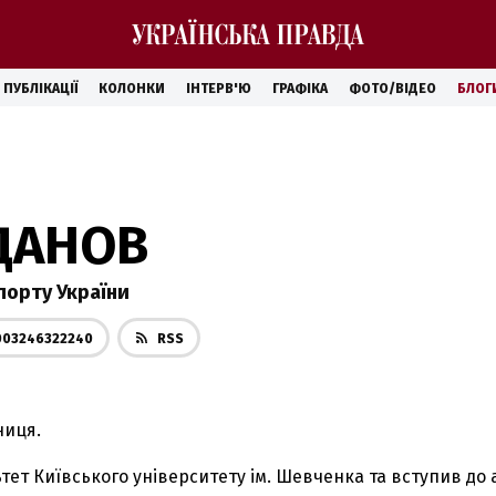
ПУБЛІКАЦІЇ
КОЛОНКИ
ІНТЕРВ'Ю
ГРАФІКА
ФОТО/ВІДЕО
БЛОГ
ДАНОВ
спорту України
003246322240
RSS
ниця.
ьтет Київського університету ім. Шевченка та вступив д