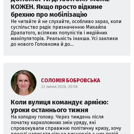
КОЖЕН. Якщо просто відкине
брехню про мобілізацію
Не читайте й не слухайте, особливо зараз, коли
суспільство радіє призначенню Михайла
Драпатого, всіляких популістів і медійних
маніпуляторів. Реальність інакша. Усі заклики
до нового Головкома й до...
СОЛОМІЯ БОБРОВСЬКА
22 липня 2026, 20:58
Коли вулиця командує армією:
уроки останнього тижня
На холодну голову. Через тиждень після
початку карколомних змін уряду, які
спровокували справжню політичну кризу, хочу
врешті написати кілька висновків з цих подій...