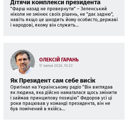
Дітячи комплекси президента
"Фарш назад не провернути" – Зеленський
ніколи не змінює своїх рішень, не "дає задню",
навіть якщо це шкодить йому особисто, державі
і народові, якому він служить...
ОЛЕКСІЙ ГАРАНЬ
17 липня 2026, 10:23
Як Президент сам себе висік
Оригінал на Українському радіо "Він виглядав
як людина, яка дійсно намагалася щось змінити
і займав принципову позицію" Федоров усі ці
роки працював у команді президента, він не
був помічений в якійсь...