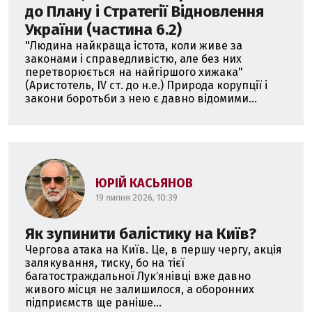
до Плану і Стратегії Відновлення
України (частина 6.2)
"Людина найкраща істота, коли живе за
законами і справедливістю, але без них
перетворюється на найгіршого хижака"
(Аристотель, IV ст. до н.е.) Природа корупції і
закони боротьби з нею є давно відомими...
ЮРІЙ КАСЬЯНОВ
19 липня 2026, 10:39
Як зупинити балістику на Київ?
Чергова атака на Київ. Це, в першу чергу, акція
залякування, тиску, бо на тієї
багатостраждальної Лукʼянівці вже давно
живого місця не залишилося, а оборонних
підприємств ще раніше...