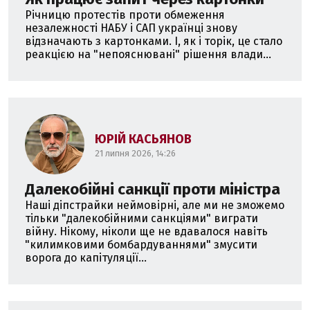
Річницю протестів проти обмеження
незалежності НАБУ і САП українці знову
відзначають з картонками. І, як і торік, це стало
реакцією на "непояснювані" рішення влади...
ЮРІЙ КАСЬЯНОВ
21 липня 2026, 14:26
Далекобійні санкції проти міністра
Наші діпстрайки неймовірні, але ми не зможемо
тільки "далекобійними санкціями" виграти
війну. Нікому, ніколи ще не вдавалося навіть
"килимковими бомбардуваннями" змусити
ворога до капітуляції...