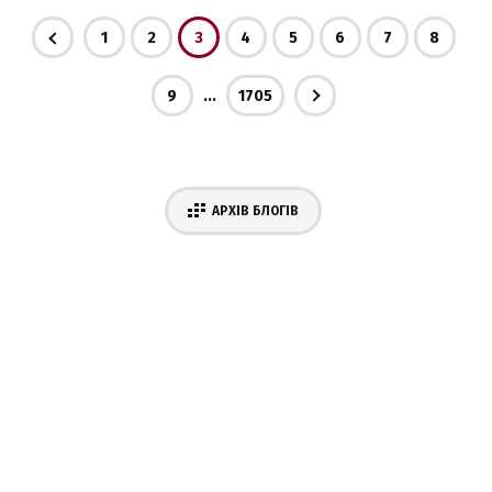
1
2
3
4
5
6
7
8
...
9
1705
АРХІВ БЛОГІВ