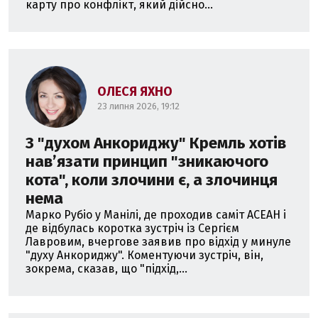
карту про конфлікт, який дійсно...
ОЛЕСЯ ЯХНО
23 липня 2026, 19:12
З "духом Анкориджу" Кремль хотів
навʼязати принцип "зникаючого
кота", коли злочини є, а злочинця
нема
Марко Рубіо у Манілі, де проходив саміт АСЕАН і
де відбулась коротка зустріч із Сергієм
Лавровим, вчергове заявив про відхід у минуле
"духу Анкориджу". Коментуючи зустріч, він,
зокрема, сказав, що "підхід,...