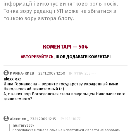
інформації і виконує винятково роль носія.
Точка зору редакції УП може не збігатися з
точкою зору автора блогу.
КОМЕНТАРІ — 504
АВТОРИЗУЙТЕСЬ
, ЩОБ ДОДАВАТИ КОМЕНТАРІ
ИРИНА-КИЕВ
_ 23.11.2009 12:50
IP: 91.197.253.---
alexx-ex:
Инна Германосна – верните государству украденный вами
Николаевский глинозёмный (с)
А, с каких пор Богословская стала владельцем Николаевского
глинозёмного?
alexx-ex
_ 23.11.2009 12:15
IP: 193.110.77.---
DMITRIY777:
Богословская сумела сама не испортиться у власти,не воровать,