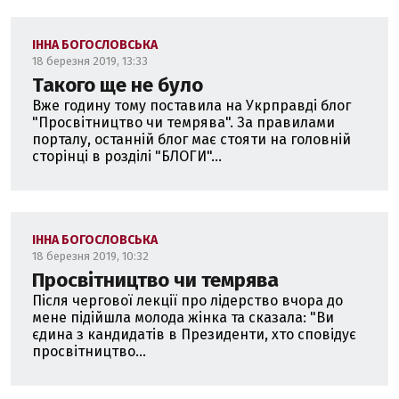
ІННА БОГОСЛОВСЬКА
18 березня 2019, 13:33
Такого ще не було
Вже годину тому поставила на Укрправді блог
"Просвітництво чи темрява". За правилами
порталу, останній блог має стояти на головній
сторінці в розділі "БЛОГИ"...
ІННА БОГОСЛОВСЬКА
18 березня 2019, 10:32
Просвітництво чи темрява
Після чергової лекції про лідерство вчора до
мене підійшла молода жінка та сказала: "Ви
єдина з кандидатів в Президенти, хто сповідує
просвітництво...