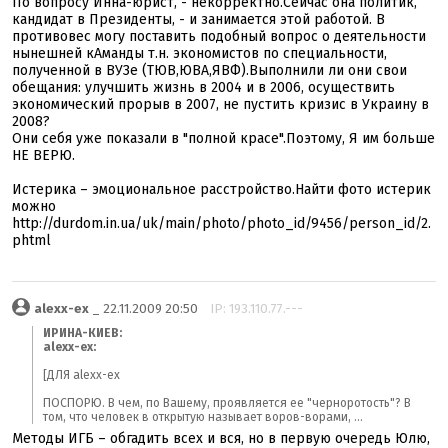
По вопросу Инна-юрист, - некорректно.Сейчас она политик,
кандидат в Президенты, - и занимается этой работой. В
противовес могу поставить подобный вопрос о деятельности
нынешней кАманды т.н. экономистов по специальности,
полученной в ВУЗе (ТЮВ,ЮВА,ЯВФ).Выполнили ли они свои
обещания: улучшить жизнь в 2004 и в 2006, осуществить
экономический прорыв в 2007, не пустить кризис в Украину в
2008?
Они себя уже показали в "полной красе".Поэтому, Я им больше
НЕ ВЕРЮ.
Истерика – эмоциональное расстройство.Найти фото истерик
можно
http://durdom.in.ua/uk/main/photo/photo_id/9456/person_id/2.
phtml
alexx-ex
_ 22.11.2009 20:50
IP: 193.110.77.---
ИРИНА-КИЕВ:
alexx-ex:
[ДЛЯ alexx-ex
ПОСПОРЮ. В чем, по Вашему, проявляется ее "черноротость"? В
том, что человек в открытую называет воров-ворами, ...
Методы ИГБ – обгадить всех и вся, но в первую очередь Юлю,