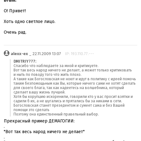
brdm:
О! Привет!
Хоть одно светлое лицо.
Очень рад.
alexx-ex
_ 22.11.2009 13:07
IP: 193.110.77.---
DMITRIY777:
Спасибо что наблюдаете за мной и критикуете.
Вот так весь народ ничего не делает, а может только критиковать
и ныть по поводу того что жить плохо.
А такие как Богословская не ноют и идут в политику с идеей помочь
таким безпомощьным как Вы, которые ничего сами не хотят сделать
для своего блага, так как надеетесь на волшебника, который
сделает вашу жизнь лучшей.
Хотя бы корупцию искоренили, говорили кто у вас просит взятки и
садили б их, а не шугались и прятались бы за никами в сети.
Богословская станет презедентом и сумеет сама и без Вашей
помощи это сделать
Поэтому она единственный правельный выбор.
Прекрасный пример ДЕМАГОГИИ:
.
"Вот так весь народ ничего не делает"
.