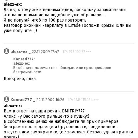
alexx-ex:
Да вы, к тому же и невнимателен, поскольку запамятывали,
что ваше внимание на подобное уже обращали...
Я не попугай, чтоб по 100 раз повторять...
Разговор окончен, -зарплату в штабе Госпожи Крызы Юли вы
уже получите...;)
alexx-ex
_ 22.11.2009 17:47
IP: 193.110.77.---
Konrad777:
alexx-ex:
В собственных речах не наблюдаете ли ярых примеров
безграмотности
Конкрено, плиз
Konrad777
_ 22.11.2009 16:26
IP: 188.115.134.---
alexx-ex:
Вам в ответ на ваши речи к DMITRIY777
Алекс, -у Вас самого рыльце-то в пушку;)
В собственных речах не наблюдаете ли ярых примеров
безграмотности, да еще и брутальности, соединенной с
отсутствием самокритики, (ее заменяет безрассудная критика
других).