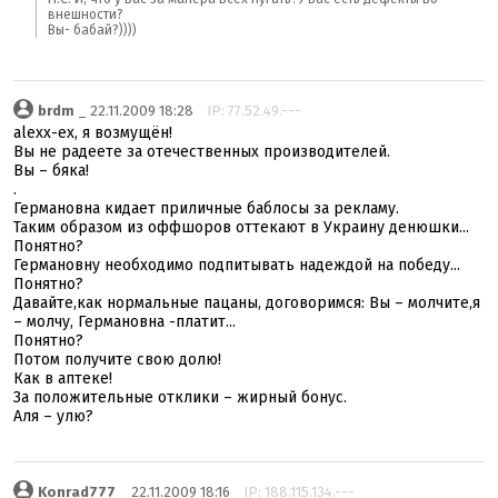
внешности?
Вы- бабай?))))
brdm
_ 22.11.2009 18:28
IP: 77.52.49.---
alexx-ex, я возмущён!
Вы не радеете за отечественных производителей.
Вы – бяка!
.
Германовна кидает приличные баблосы за рекламу.
Таким образом из оффшоров оттекают в Украину денюшки...
Понятно?
Германовну необходимо подпитывать надеждой на победу...
Понятно?
Давайте,как нормальные пацаны, договоримся: Вы – молчите,я
– молчу, Германовна -платит...
Понятно?
Потом получите свою долю!
Как в аптеке!
За положительные отклики – жирный бонус.
Аля – улю?
Konrad777
_ 22.11.2009 18:16
IP: 188.115.134.---