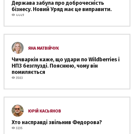
Держава забула про доброчесність
бізнесу. Новий Уряд має це виправити.
4449
ЯНА МАТВІЙЧУК
Чичваркін каже, що удари по Wildberries і
НПЗ безглузді. Пояснюю, чому він
помиляється
3503
ЮРІЙ КАСЬЯНОВ
Хто насправді звільнив Федорова?
3235