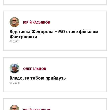
ЮРІЙ КАСЬЯНОВ
Відставка Федорова – МО стане філіалом
Файєрпоінта
2377
ОЛЕГ ЄЛЬЦОВ
Владо, за тобою прийдуть
2032