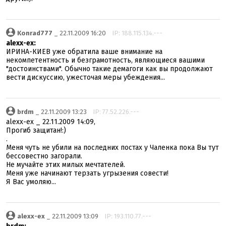
Konrad777
_ 22.11.2009 16:20
IP: 188.115.134.---
alexx-ex:
ИРИНА-КИЕВ уже обратила ваше внимание на
некомпетентность и безграмотность, являющиеся вашими
"достоинствами". Обычно такие демагоги как вы продолжают
вести дискуссию, ужесточая меры убеждения...
brdm
_ 22.11.2009 13:23
IP: 77.52.226.---
alexx-ex _ 22.11.2009 14:09,
Прогиб защитан!:)
.
Меня чуть не убили на последних постах у Чаленка пока Вы тут
бессовестно загорали.
Не мучайте этих милых мечтателей.
Меня уже начинают терзать угрызения совести!
Я Вас умоляю...
alexx-ex
_ 22.11.2009 13:09
IP: 193.110.77.---