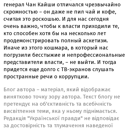
генерал Чан Кайши отличался чрезвычайно
скромностью – он даже не пил чай и кофе,
считая это роскошью. И для нас сегодня
очень важно, чтобы к власти приходили те,
кто способен хотя бы на несколько лет
продемонстрировать полный аскетизм.
Иначе из этого кошмара, в который нас
погрузили бесстыжие и непрофессиональные
представители власти, – не выйти. И тогда
придется еще долго с ТВ-экранов слушать
пространные речи о коррупции.
Блог автора – матеріал, який відображає
винятково точку зору автора. Текст блогу не
претендує на об'єктивність та всебічність
висвітлення теми, яка у ньому піднімається.
Редакція "Української правди" не відповідає
за достовірність та тлумачення наведеної