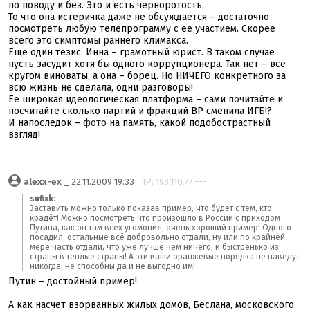
по поводу и без. Это и есть черноротость.
То что она истеричка даже не обсуждается – достаточно
посмотреть любую телепрограмму с ее участием. Скорее
всего это симптомы раннего климакса.
Еще один тезис: Инна – грамотный юрист. В таком случае
пусть засудит хотя бы одного коррупционера. Так нет – все
кругом виноваты, а она – борец. Но НИЧЕГО конкретного за
всю жизнь не сделала, одни разговоры!
Ее широкая идеологическая платформа – сами
почитайте
и
посчитайте сколько партий и фракций ВР сменила ИГБ!?
И напоследок –
фото
на память, какой подобострастный
взгляд!
alexx-ex
_ 22.11.2009 19:33
IP: 193.110.77.---
sufixk:
Заставить можно только показав пример, что будет с тем, кто
крадёт! Можно посмотреть что произошло в России с приходом
Путина, как он там всех угомонил, очень хороший пример! Одного
посадил, остальные всё добровольно отдали, ну или по крайней
мере часть отдали, что уже лучше чем ничего, и быстренько из
страны в тёплые страны! А эти ваши оранжевые порядка не наведут
никогда, не способны да и не выгодно им!
Путин – достойный пример!
А как насчет взорванных жилых домов, Беслана, московского