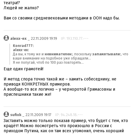
театра!?
Людей не жалко?
Вам со своими средневековыми методами в ООН надо бы.
alexx-ex
_ 22.11.2009 19:19
IP: 193.110.77.---
Konrad777:
alexx-ex:
Да вы, к тому же и
невнимателен:
, поскольку
запамятывали:
, что
ваше внимание на подобное уже обращали...
Я не попугай, чтоб по 100 раз повторять...
Еще один грамотей!
И метод спора точно такой же – хамить собеседнику, не
приводя КОНКРЕТНЫХ примеров.
А вообще-то все логично – у черноротой Гримасовны и
приспешники такие же!
sufixk
_ 22.11.2009 19:17
IP: 94.248.18.---
Заставить можно только показав пример, что будет с тем, кто
крадёт! Можно посмотреть что произошло в России с
приходом Путина, как он там всех угомонил, очень хороший