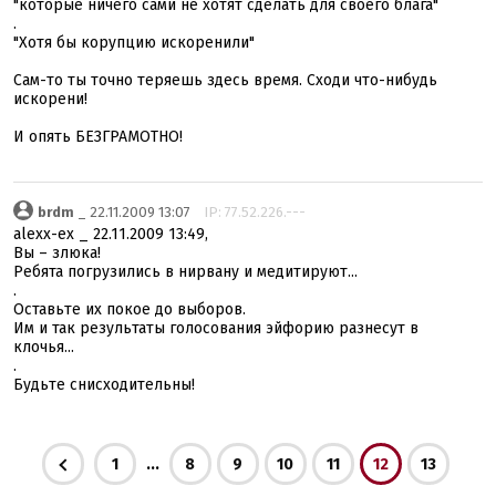
"которые ничего сами не хотят сделать для своего блага"
.
"Хотя бы корупцию искоренили"
Сам-то ты точно теряешь здесь время. Сходи что-нибудь
искорени!
И опять БЕЗГРАМОТНО!
brdm
_ 22.11.2009 13:07
IP: 77.52.226.---
alexx-ex _ 22.11.2009 13:49,
Вы – злюка!
Ребята погрузились в нирвану и медитируют...
.
Оставьте их покое до выборов.
Им и так результаты голосования эйфорию разнесут в
клочья...
.
Будьте снисходительны!
...
1
8
9
10
11
12
13