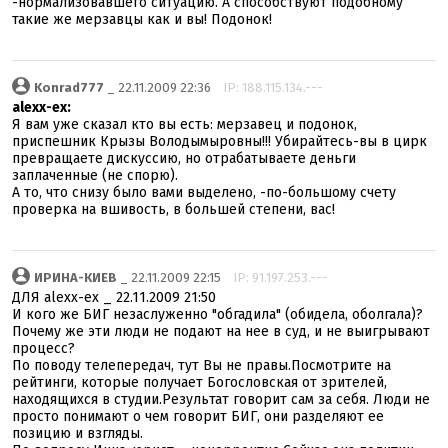
-нормализовавшего ситуацию. А способствуют подобному
такие же мерзавцы как и вы! Подонок!
Konrad777
_ 22.11.2009 22:36
IP: 188.115.134.---
alexx-ex:
Я вам уже сказал кто вы есть: мерзавец и подонок,
приспешник Крызы Володымыровны!!! Убирайтесь-вы в цирк
превращаете дискуссию, но отрабатываете деньги
заплаченные (не спорю).
А то, что снизу было вами выделено, -по-большому счету
проверка на вшивость, в большей степени, вас!
ИРИНА-КИЕВ
_ 22.11.2009 22:15
IP: 91.197.253.---
ДЛЯ alexx-ex _ 22.11.2009 21:50
И кого же БИГ незаслуженно "обгадила" (обидела, оболгала)?
Почему же эти люди не подают на нее в суд, и не выигрывают
процесс?
По поводу телепередач, тут Вы не правы.Посмотрите на
рейтинги, которые получает Богословская от зрителей,
находящихся в студии.Результат говорит сам за себя. Люди не
просто понимают о чем говорит БИГ, они разделяют ее
позицию и взгляды.