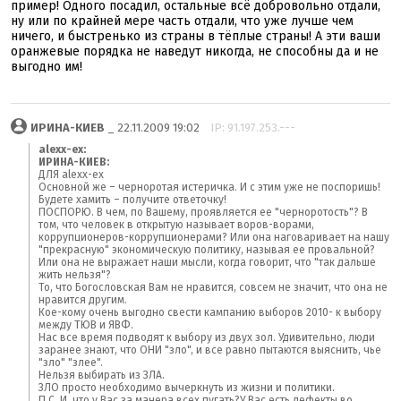
пример! Одного посадил, остальные всё добровольно отдали,
ну или по крайней мере часть отдали, что уже лучше чем
ничего, и быстренько из страны в тёплые страны! А эти ваши
оранжевые порядка не наведут никогда, не способны да и не
выгодно им!
ИРИНА-КИЕВ
_ 22.11.2009 19:02
IP: 91.197.253.---
alexx-ex:
ИРИНА-КИЕВ:
ДЛЯ alexx-ex
Основной же – черноротая истеричка. И с этим уже не поспоришь!
Будете хамить – получите ответочку!
ПОСПОРЮ. В чем, по Вашему, проявляется ее "черноротость"? В
том, что человек в открытую называет воров-ворами,
коррупционеров-коррупционерами? Или она наговаривает на нашу
"прекрасную" экономическую политику, называя ее провальной?
Или она не выражает наши мысли, когда говорит, что "так дальше
жить нельзя"?
То, что Богословская Вам не нравится, совсем не значит, что она не
нравится другим.
Кое-кому очень выгодно свести кампанию выборов 2010- к выбору
между ТЮВ и ЯВФ.
Нас все время подводят к выбору из двух зол. Удивительно, люди
заранее знают, что ОНИ "зло", и все равно пытаются выяснить, чье
"зло" "злее".
Нельзя выбирать из ЗЛА.
ЗЛО просто необходимо вычеркнуть из жизни и политики.
П.С. И, что у Вас за манера всех пугать?У Вас есть дефекты во