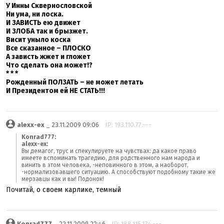
У Инны Сквернословской
Ни ума, ни лоска.
И ЗАВИСТЬ ею движет
И ЗЛОБА так и брызжет.
Висит уныло коска
Все сказанное – ПЛОСКО
А зависть жжет и гложет
Что сделать она может!?
* * *
Рожденный ПОЛЗАТЬ – не может летать
И Президентом ей НЕ СТАТЬ!!!
alexx-ex
_ 23.11.2009 09:06
IP: 193.110.77.---
Konrad777:
alexx-ex:
Вы демагог, трус и спекулируете на чувствах: да какое право
имеете вспоминать трагедию, для родственного нам народа и
винить в этом человека, -неповинного в этом, а наоборот,
-нормализовавшего ситуацию. А способствуют подобному такие же
мерзавцы как и вы! Подонок!
Почитай
, о своем карлике, темный
Konrad777
_ 22.11.2009 22:46
IP: 188.115.134.---