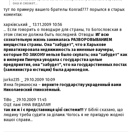
она и сможет...
тут по примеру вашего брателы Konrad777 порылся в старых
коментах:
харківський _ 13.11.2009 10:56
... Если говорить о поводыре для страны, то Богословская в
этом списке должна быть последней. Отводы:
ИГ всю
сознательную жизнь занималась РАЗВОРОВЫВАНИЕМ
имущества страны. Она "забудет", что в Харькове
приватизировала недвижимость за именные ваучеры,
которые ПО ЗАКОНУ нельзя было скупать; она "забудет" как
в империи Пинчука уводила с государства целые
предприятия, она "забудет", что на государственных постах
(замминистра юстиции) была дармоедом.
jurko235 _ 29.10.2009 10:09
Инна Германосна –
верните государству украденный вами
Николаевский глинозёмный.
TiBo _ 29.10.2009 11:45
ОЦЕ пані ІННА ВИДАЛА!!!
так ви ж і є представниця цієї системи!!!
У Біблії сказано, що
людину треба судити за ділами. Чогось я не пригадую жодної
вашої справи...