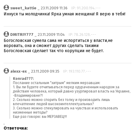
sweet_kattie
_ 23.11.2009 11:36
IP: 91.200.194.---
Иннуся ты молодчинка! Ярка умная женщина! Я верю в тебя!
DMITRIY777
_ 23.11.2009 11:04
IP: 78.26.128.---
Богословская сумела сама не испортиться у власти,не
воровать, она и сможет других сделать такими
Богословская сделает так что корупции не будет.
alexx-ex
_ 23.11.2009 09:35
IP: 193.110.77.---
Konrad777:
Послание остальным "хитрым" мелким мерзавцам:
1. Вы ли будете отчитываться перед одураченным народом за
действия человека, который давно узурпировал власть на Украине,
-Владимировне?!
2. Сколько можно спорить без толку и производить лишь
впечатление людей высокоинтеллектуальных?
3. Сколько можно спекулировать на чувствах и использовать
низменные методы?
Еще раз говорю: вы МЕРЗАВЕЦ!!!
.
Ответочка: