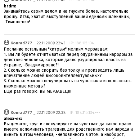
brdm:
Занимайтесь своим делом и не гнусите более, настоятельно
прошу. Итак, хватит выступлений вашей единомышленницы,
-Тимошенко!
Konrad777
_ 22.11.2009 22:43
IP: 188.115.134.---
Послание остальным "хитрым" мелким мерзавцам:
1. Вы ли будете отчитываться перед одураченным народом за
действия человека, который давно узурпировал власть на
Украине, -Владимировне?!
2. Сколько можно спорить без толку и производить лишь
впечатление людей высокоинтеллектуальных?
3. Сколько можно спекулировать на чувствах и использовать
низменные методы?
Еще раз говорю: вы МЕРЗАВЕЦ!!!
Konrad777
_ 22.11.2009 22:38
IP: 188.115.134.---
alexx-ex:
Вы демагог, трус и спекулируете на чувствах: да какое право
имеете вспоминать трагедию, для родственного нам народа и
винить в этом человека, -неповинного в этом, а наоборот,