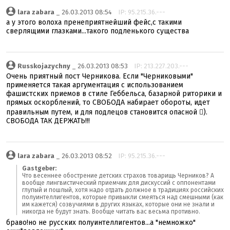
lara zabara
_ 26.03.2013 08:54
IP: 95.215.36.---
а у этого волоха пренеприятнейший фейс,с такими
сверлящими глазками...такого подленького существа
Russkojazychny
_ 26.03.2013 08:53
IP: 213.227.203.---
Очень приятный пост Черникова. Если "Черниковыми"
применяется такая аргументация с использованием
фашистских приемов в стиле Геббельса, базарной риторики и
прямых оскорблений, то СВОБОДА набирает обороты, идет
правильным путем, и для подлецов становится опасной ).
СВОБОДА ТАК ДЕРЖАТЬ!!!
lara zabara
_ 26.03.2013 08:52
IP: 95.215.36.---
Gastgeber:
Что весеннее обострение детских страхов товарищь Черников? А
вообще лингвистический приемчик для дискуссий с оппонентами
глупый и пошлый, хотя надо отдать должное в традициях российских
полуинтеллигентов, которые привыкли смеяться над смешными (как
им кажется) созвучиями в других языках, которые они не знали и
никогда не будут знать. Вообще читать вас весьма противно.
браво!но не русских полуинтеллигентов...а "немножко"