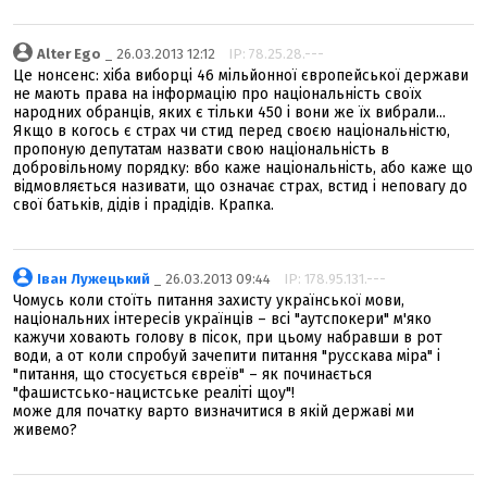
Alter Ego
_ 26.03.2013 12:12
IP: 78.25.28.---
Це нонсенс: хіба виборці 46 мільйонної європейської держави
не мають права на інформацію про національність своїх
народних обранців, яких є тільки 450 і вони же їх вибрали...
Якщо в когось є страх чи стид перед своєю національністю,
пропоную депутатам назвати свою національність в
добровільному порядку: вбо каже національність, або каже що
відмовляється називати, що означає страх, встид і неповагу до
свої батьків, дідів і прадідів. Крапка.
Іван Лужецький
_ 26.03.2013 09:44
IP: 178.95.131.---
Чомусь коли стоїть питання захисту української мови,
національних інтересів українців – всі "аутспокери" м'яко
кажучи ховають голову в пісок, при цьому набравши в рот
води, а от коли спробуй зачепити питання "русскава міра" і
"питання, що стосується євреїв" – як починається
"фашистсько-нацистське реаліті щоу"!
може для початку варто визначитися в якій державі ми
живемо?