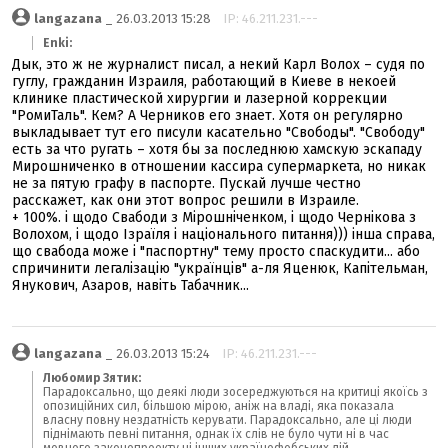
langazana
_ 26.03.2013 15:28
IP: 46.211.231.---
Enki:
Дык, это ж не журналист писал, а некий Карл Волох – судя по
гуглу, гражданин Израиля, работающий в Киеве в некоей
клинике пластической хирургии и лазерной коррекции
"РомиТаль". Кем? А Черников его знает. Хотя он регулярно
выкладывает тут его писули касательно "Свободы". "Свободу"
есть за что ругать – хотя бы за последнюю хамскую эскападу
Мирошниченко в отношении кассира супермаркета, но никак
не за пятую графу в паспорте. Пускай лучше честно
расскажет, как они этот вопрос решили в Израиле.
+ 100%. і щодо Свабоди з Мірошніченком, і щодо Чернікова з
Волохом, і щодо Ізраїля і національного питання))) інша справа,
що свабода може і "паспортну" тему просто спаскудити... або
спричинити легалізацію "українців" а-ля Яценюк, Капітельман,
Янукович, Азаров, навіть Табачник...
langazana
_ 26.03.2013 15:24
IP: 46.211.231.---
Любомир Зятик:
Парадоксально, що деякі люди зосереджуються на критиці якоїсь з
опозиційних сил, більшою мірою, аніж на владі, яка показала
власну повну нездатність керувати. Парадоксально, але ці люди
піднімають певні питання, однак їх слів не було чути ні в час