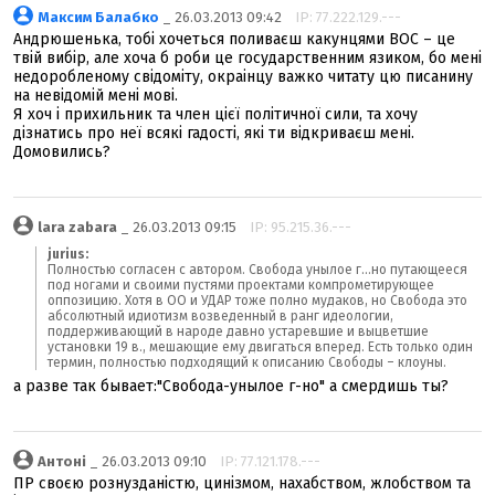
Максим Балабко
_ 26.03.2013 09:42
IP: 77.222.129.---
Андрюшенька, тобі хочеться поливаєш какунцями ВОС – це
твій вибір, але хоча б роби це государственним язиком, бо мені
недоробленому свідоміту, окраінцу важко читату цю писанину
на невідомій мені мові.
Я хоч і прихильник та член цієї політичної сили, та хочу
дізнатись про неї всякі гадості, які ти відкриваєш мені.
Домовились?
lara zabara
_ 26.03.2013 09:15
IP: 95.215.36.---
jurius:
Полностью согласен с автором. Свобода унылое г...но путающееся
под ногами и своими пустями проектами компрометирующее
оппозицию. Хотя в ОО и УДАР тоже полно мудаков, но Свобода это
абсолютный идиотизм возведенный в ранг идеологии,
поддерживающий в народе давно устаревшие и выцветшие
установки 19 в., мешающие ему двигаться вперед. Есть только один
термин, полностью подходящий к описанию Свободы – клоуны.
а разве так бывает:"Свобода-унылое г-но" а смердишь ты?
Антоні
_ 26.03.2013 09:10
IP: 77.121.178.---
ПР своєю рознузданістю, цинізмом, нахабством, жлобством та