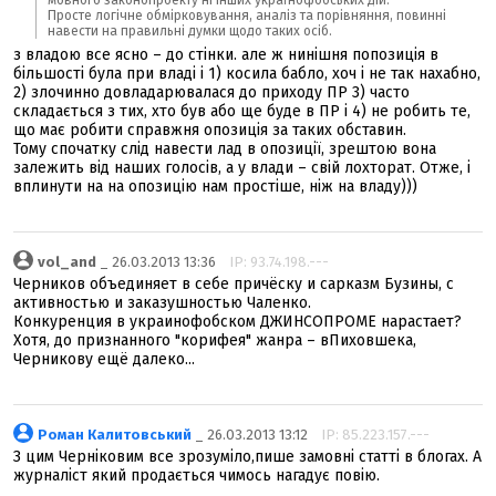
мовного законопроекту ні інших українофобських дій.
Просте логічне обмірковування, аналіз та порівняння, повинні
навести на правильні думки щодо таких осіб.
з владою все ясно – до стінки. але ж нинішня попозиція в
більшості була при владі і 1) косила бабло, хоч і не так нахабно,
2) злочинно довладарювалася до приходу ПР 3) часто
складається з тих, хто був або ще буде в ПР і 4) не робить те,
що має робити справжня опозиція за таких обставин.
Тому спочатку слід навести лад в опозиції, зрештою вона
залежить від наших голосів, а у влади – свій лохторат. Отже, і
вплинути на на опозицію нам простіше, ніж на владу)))
vol_and
_ 26.03.2013 13:36
IP: 93.74.198.---
Черников объединяет в себе причёску и сарказм Бузины, с
активностью и заказушностью Чаленко.
Конкуренция в украинофобском ДЖИНСОПРОМЕ нарастает?
Хотя, до признанного "корифея" жанра – вПиховшека,
Черникову ещё далеко...
Роман Калитовський
_ 26.03.2013 13:12
IP: 85.223.157.---
З цим Черніковим все зрозуміло,пише замовні статті в блогах. А
журналіст який продається чимось нагадує повію.