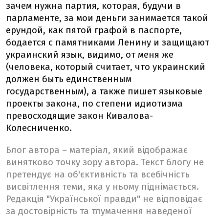
зачем нужна партия, которая, будучи в
парламенте, за мои деньги занимается такой
ерундой, как пятой графой в паспорте,
бодается с памятниками Ленину и защищают
украинский язык, видимо, от меня же
(человека, который считает, что украинский
должен быть единственным
государственным), а также пишет языковые
проекты закона, по степени идиотизма
превосходящие закон Кивалова-
Колесниченко.
Блог автора – матеріал, який відображає
винятково точку зору автора. Текст блогу не
претендує на об'єктивність та всебічність
висвітлення теми, яка у ньому піднімається.
Редакція "Української правди" не відповідає
за достовірність та тлумачення наведеної