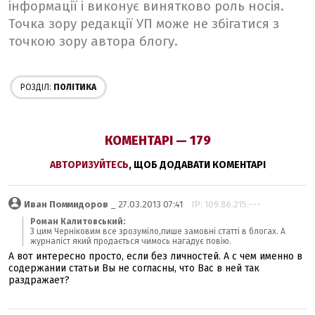
інформації і виконує винятково роль носія.
Точка зору редакції УП може не збігатися з
точкою зору автора блогу.
РОЗДІЛ:
ПОЛІТИКА
КОМЕНТАРІ — 179
АВТОРИЗУЙТЕСЬ
, ЩОБ ДОДАВАТИ КОМЕНТАРІ
Иван Поммидоров
_ 27.03.2013 07:41
IP: 109.86.215.---
Роман Калитовський:
З цим Черніковим все зрозуміло,пише замовні статті в блогах. А
журналіст який продається чимось нагадує повію.
А вот интересно просто, если без личностей. А с чем именно в
содержании статьи Вы не согласны, что Вас в ней так
раздражает?