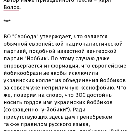
Автор ниже приведенного текста –
Карл
Волох
.
***
ВО "Свобода" утверждает, что является
обычной европейской националистической
партией, подобной известной венгерской
партии "Йоббик". По этому случаю даже
опровергается информация, что европейские
йобикообразные якобы исключили
украинских коллег из объединения йоббиков
за совсем уже неприличную ксенофобию. Что
же, поверим на слово, что ВОС достойны
носить гордое имя украинских йоббиков
(сокращенно "у-йобики"). Ради
присутствующих здесь дам пренебрежем
также правилом русского языка,