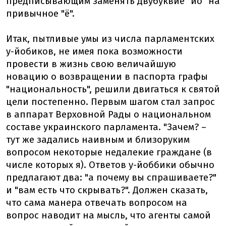
предписывающим заменять двубуквие "йо" на
привычное "ё".
Итак, пытливые умы из числа парламентских
у-йобиков, не имея пока возможности
провести в жизнь свою величайшую
новацию о возвращении в паспорта графы
"национальность", решили двигаться к святой
цели постепенно. Первым шагом стал запрос
в аппарат Верховной Рады о национальном
составе украинского парламента. "Зачем? –
тут же задались наивным и близоруким
вопросом некоторые недалекие граждане (в
числе которых я). Ответов у-йоббики обычно
предлагают два: "а почему вы спрашиваете?"
и "вам есть что скрывать?". Должен сказать,
что сама манера отвечать вопросом на
вопрос наводит на мысль, что агенты самой