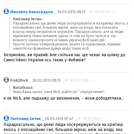
Михайло Виноградов
_ 26.03.2013 08:13
IP: 80.93.113.---
Любомир Зятик:
Парадоксально, що деякі люди зосереджуються на критиці якоїсь з
опозиційних сил, більшою мірою, аніж на владі, яка показала
власну повну нездатність керувати. Парадоксально, але ці люди
піднімають певні питання, однак їх слів не було чути ні в час
мовного законопроекту ні інших українофобських дій.
Просте логічне обмірковування, аналіз та порівняння, повинні
навести на правильні думки щодо таких осіб.
Безумовно, ви правий. Але скільки нас ще чекає на шляху до
Самостійної України ось таких у-йобиків?
Fish2048
_ 26.03.2013 08:13
IP: 91.222.250.---
Natalkaua:
Якщо Ваша ласка, пане Nick, дайте це " определение".
я не Nick, але пыдкажу це визначення, – вони дободятлики...
Любомир Зятик
_ 26.03.2013 07:47
IP: 95.132.182.---
Парадоксально, що деякі люди зосереджуються на критиці
якоїсь з опозиційних сил, більшою мірою, аніж на владі, яка