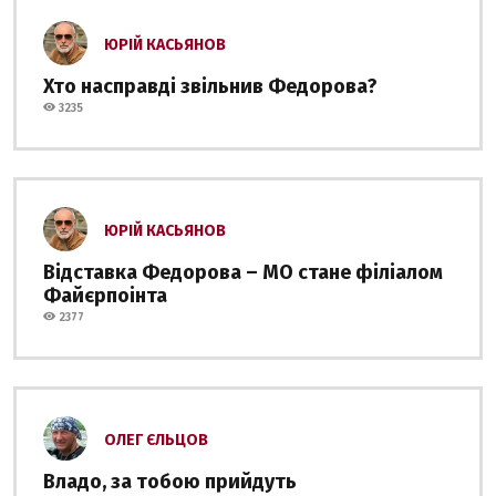
ЮРІЙ КАСЬЯНОВ
Хто насправді звільнив Федорова?
3235
ЮРІЙ КАСЬЯНОВ
Відставка Федорова – МО стане філіалом
Файєрпоінта
2377
ОЛЕГ ЄЛЬЦОВ
Владо, за тобою прийдуть