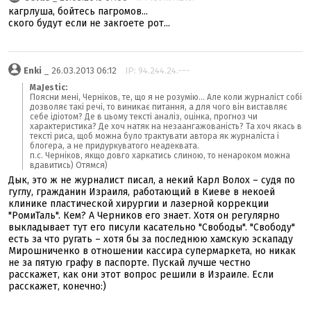
кагрлуша, бойтесь пагромов...
ского будут если не закгоете рот...
Enki
_ 26.03.2013 06:12
IP: 94.244.24.---
MaJestic:
Поясни мені, Черніков, те, що я не розумію... Але коли журналіст собі
дозволяє такі речі, то виникає питання, а для чого він виставляє
себе ідіотом? Де в цьому тексті аналіз, оцінка, прогноз чи
характеристика? Де хоч натяк на незаангажованість? Та хоч якась в
тексті риса, щоб можна було трактувати автора як журналіста і
блогера, а не придуркуватого неадеквата.
п.с. Черніков, якщо довго харкатись слиною, то ненароком можна
вдавитись) Отямся)
Дык, это ж не журналист писал, а некий Карл Волох – судя по
гуглу, гражданин Израиля, работающий в Киеве в некоей
клинике пластической хирургии и лазерной коррекции
"РомиТаль". Кем? А Черников его знает. Хотя он регулярно
выкладывает тут его писули касательно "Свободы". "Свободу"
есть за что ругать – хотя бы за последнюю хамскую эскападу
Мирошниченко в отношении кассира супермаркета, но никак
не за пятую графу в паспорте. Пускай лучше честно
расскажет, как они этот вопрос решили в Израиле. Если
расскажет, конечно:)