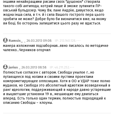
іншими ненайкращими рисами своїх "душонок" створила
такого-собі антипода, котрий лише й зможе зупинити ПР-
овський бульдозер. Чому Ви, пане Андрію, дивуєтеся, якщо
жодна інша сила, в т.ч. й і сила Вашого гострого пера цього
зробити не може? Добре було би визначитися вже, на якому
ви боці, бо осторонь залишитися цього разу не вдасться.
Ramsis_
_ 26.03.2013 09:08
IP: 213.160.128.---
манера изложения подзаборная...явно писалось по методичке
чаленко...Черников огорчил
jurius
_ 26.03.2013 08:58
IP: 46.211.252.---
Полностью согласен с автором. Свобода унылое г...но
путающееся под ногами и своими пустями проектами
компрометирующее оппозицию. Хотя в ОО и УДАР тоже полно
мудаков, но Свобода это абсолютный идиотизм возведенный в
ранг идеологии, поддерживающий в народе давно устаревшие
и выцветшие установки 19 в., мешающие ему двигаться
вперед. Есть только один термин, полностью подходящий к
описанию Свободы – клоуны.