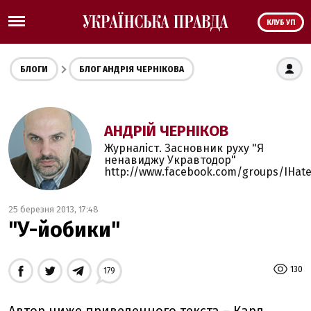
КЛУБ УП
БЛОГИ
БЛОГ АНДРІЯ ЧЕРНІКОВА
АНДРІЙ ЧЕРНІКОВ
Журналіст. Засновник руху "Я
ненавиджу Укравтодор"
http://www.facebook.com/groups/IHat
25 березня 2013, 17:48
"У-йобики"
130
179