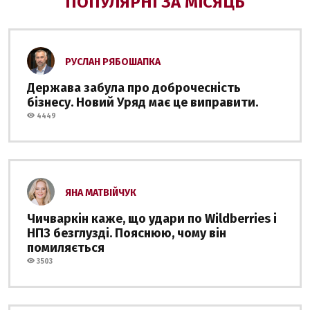
ПОПУЛЯРНІ ЗА МІСЯЦЬ
РУСЛАН РЯБОШАПКА
Держава забула про доброчесність
бізнесу. Новий Уряд має це виправити.
4449
ЯНА МАТВІЙЧУК
Чичваркін каже, що удари по Wildberries і
НПЗ безглузді. Пояснюю, чому він
помиляється
3503