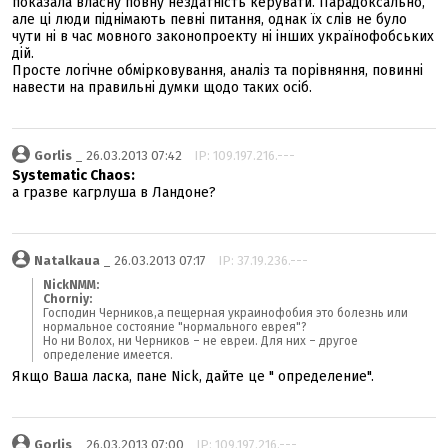
показала власну повну нездатність керувати. Парадоксально,
але ці люди піднімають певні питання, однак їх слів не було
чути ні в час мовного законопроекту ні інших українофобських
дій.
Просте логічне обмірковування, аналіз та порівняння, повинні
навести на правильні думки щодо таких осіб.
Gorlis
_ 26.03.2013 07:42
IP: 109.197.216.---
Systematic Chaos:
а гразве кагрлуша в Ландоне?
Natalkaua
_ 26.03.2013 07:17
IP: 37.19.236.---
NickNMM:
Chorniy:
Господин Черников,а пещерная украинофобия это болезнь или
нормальное состояние "нормального еврея"?
Но ни Волох, ни Черников – не евреи. Для них – другое
определение имеется.
Якщо Ваша ласка, пане Nick, дайте це " определение".
Gorlis
_ 26.03.2013 07:00
IP: 109.197.216.---