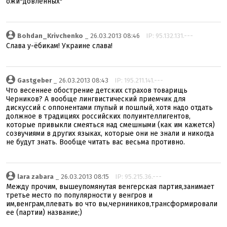
ожи*довленных"
Bohdan_Krivchenko
_ 26.03.2013 08:46
IP: 95.132.131.---
Слава у-ёбикам! Украине слава!
Gastgeber
_ 26.03.2013 08:43
IP: 195.211.141.---
Что весеннее обострение детских страхов товарищь
Черников? А вообще лингвистический приемчик для
дискуссий с оппонентами глупый и пошлый, хотя надо отдать
должное в традициях российских полуинтеллигентов,
которые привыкли смеяться над смешными (как им кажется)
созвучиями в других языках, которые они не знали и никогда
не будут знать. Вообще читать вас весьма противно.
lara zabara
_ 26.03.2013 08:15
IP: 95.215.36.---
Между прочим, вышеупомянутая венгерская партия,занимает
третье место по популярности у венгров и
им,венграм,плевать во что вы,черниников,трансформировали
ее (партии) название;)