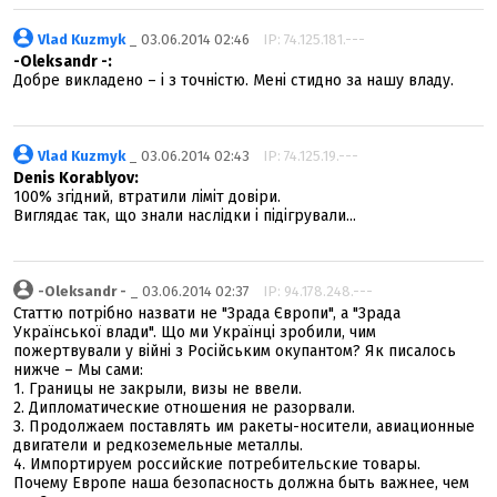
Vlad Kuzmyk
_ 03.06.2014 02:46
IP: 74.125.181.---
-Oleksandr -:
Добре викладено – і з точністю. Мені стидно за нашу владу.
Vlad Kuzmyk
_ 03.06.2014 02:43
IP: 74.125.19.---
Denis Korablyov:
100% згідний, втратили ліміт довіри.
Виглядає так, що знали наслідки і підігрували...
-Oleksandr -
_ 03.06.2014 02:37
IP: 94.178.248.---
Статтю потрібно назвати не "Зрада Європи", а "Зрада
Української влади". Що ми Українці зробили, чим
пожертвували у війні з Російським окупантом? Як писалось
нижче – Мы сами:
1. Границы не закрыли, визы не ввели.
2. Дипломатические отношения не разорвали.
3. Продолжаем поставлять им ракеты-носители, авиационные
двигатели и редкоземельные металлы.
4. Импортируем российские потребительские товары.
Почему Европе наша безопасность должна быть важнее, чем