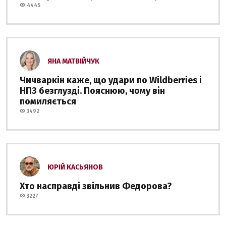
4445
ЯНА МАТВІЙЧУК
Чичваркін каже, що удари по Wildberries і
НПЗ безглузді. Пояснюю, чому він
помиляється
3492
ЮРІЙ КАСЬЯНОВ
Хто насправді звільнив Федорова?
3227