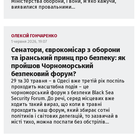
Міністерства оборони, і вони, м'яко кажучи,
виявилися провальними...
ОЛЕКСІЙ ГОНЧАРЕНКО
1 червня 2026, 19:07
Сенатори, єврокомісар з оборони
та іранський принц про безпеку: як
пройшов Чорноморський
безпековий форум?
29 та 30 травня – в Одесі вже третій рік поспіль
проходить масштабна подія – це
чорноморський форум з безпеки Black Sea
Security Forum. До речі, серед місцевих вже
ходить такий вираз, що коли в травні
проходить наш форум, який збирає сотні
політиків і світових делегацій, то зазвичай в
місті тихо, можна поспати без обстрілів...