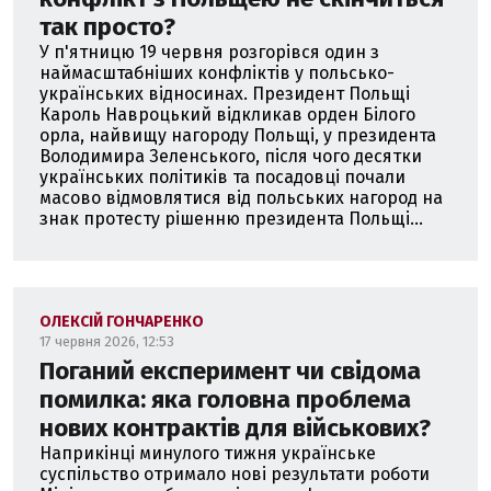
так просто?
У п'ятницю 19 червня розгорівся один з
наймасштабніших конфліктів у польсько-
українських відносинах. Президент Польщі
Кароль Навроцький відкликав орден Білого
орла, найвищу нагороду Польщі, у президента
Володимира Зеленського, після чого десятки
українських політиків та посадовці почали
масово відмовлятися від польських нагород на
знак протесту рішенню президента Польщі...
ОЛЕКСІЙ ГОНЧАРЕНКО
17 червня 2026, 12:53
Поганий експеримент чи свідома
помилка: яка головна проблема
нових контрактів для військових?
Наприкінці минулого тижня українське
суспільство отримало нові результати роботи