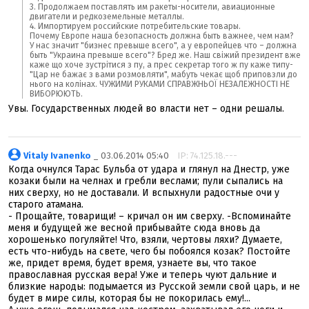
3. Продолжаем поставлять им ракеты-носители, авиационные
двигатели и редкоземельные металлы.
4. Импортируем российские потребительские товары.
Почему Европе наша безопасность должна быть важнее, чем нам?
У нас значит "бизнес превыше всего", а у европейцев что – должна
быть "Украина превыше всего"? Бред же. Наш свіжий президент вже
каже що хоче зустрітися з пу, а прес секретар того ж пу каже типу-
"Цар не бажає з вами розмовляти", мабуть чекає щоб приповзли до
нього на колінах. ЧУЖИМИ РУКАМИ СПРАВЖНЬОЇ НЕЗАЛЕЖНОСТІ НЕ
ВИБОРЮЮТЬ.
Увы. Государственных людей во власти нет – одни решалы.
Vitaly Ivanenko
_ 03.06.2014 05:40
IP: 74.125.18.---
Когда очнулся Тарас Бульба от удара и глянул на Днестр, уже
козаки были на челнах и гребли веслами; пули сыпались на
них сверху, но не доставали. И вспыхнули радостные очи у
старого атамана.
- Прощайте, товарищи! – кричал он им сверху. -Вспоминайте
меня и будущей же весной прибывайте сюда вновь да
хорошенько погуляйте! Что, взяли, чертовы ляхи? Думаете,
есть что-нибудь на свете, чего бы побоялся козак? Постойте
же, придет время, будет время, узнаете вы, что такое
православная русская вера! Уже и теперь чуют дальние и
близкие народы: подымается из Русской земли свой царь, и не
будет в мире силы, которая бы не покорилась ему!...