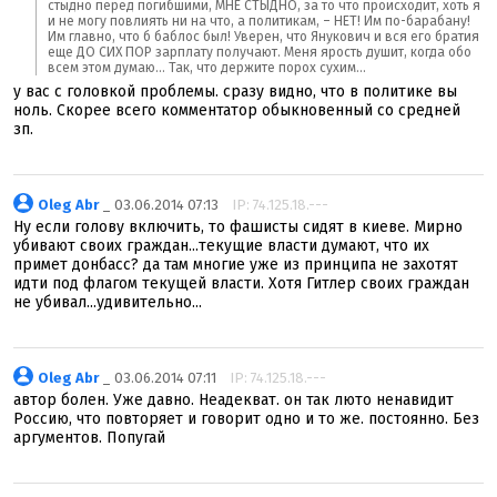
стыдно перед погибшими, МНЕ СТЫДНО, за то что происходит, хоть я
и не могу повлиять ни на что, а политикам, – НЕТ! Им по-барабану!
Им главно, что б баблос был! Уверен, что Янукович и вся его братия
еще ДО СИХ ПОР зарплату получают. Меня ярость душит, когда обо
всем этом думаю... Так, что держите порох сухим...
у вас с головкой проблемы. сразу видно, что в политике вы
ноль. Скорее всего комментатор обыкновенный со средней
зп.
Oleg Abr
_ 03.06.2014 07:13
IP: 74.125.18.---
Ну если голову включить, то фашисты сидят в киеве. Мирно
убивают своих граждан...текущие власти думают, что их
примет донбасс? да там многие уже из принципа не захотят
идти под флагом текущей власти. Хотя Гитлер своих граждан
не убивал...удивительно...
Oleg Abr
_ 03.06.2014 07:11
IP: 74.125.18.---
автор болен. Уже давно. Неадекват. он так люто ненавидит
Россию, что повторяет и говорит одно и то же. постоянно. Без
аргументов. Попугай