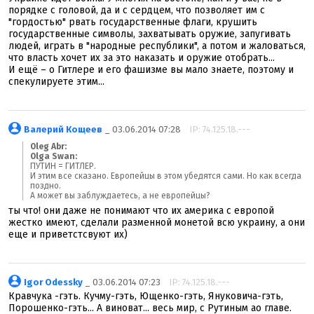
порядке с головой, да и с сердцем, что позволяет им с
"гордостью" рвать государственные флаги, крушить
государственные символы, захватывать оружие, запугивать
людей, играть в "народные республики", а потом и жаловаться,
что власть хочет их за это наказать и оружие отобрать...
И ещё – о Гитлере и его фашизме вы мало знаете, поэтому и
спекулируете этим...
Валерий Кощеев
_ 03.06.2014 07:28
IP: 74.125.18.---
Oleg Abr:
Olga Swan:
ПУТИН = ГИТЛЕР.
И этим все сказано. Европейцы в этом убедятся сами. Но как всегда
поздно.
А может вы заблуждаетесь, а не европейцы?
ты что! они даже не понимают что их америка с европой
жестко имеют, сделали разменной монетой всю украину, а они
еще и приветстсвуют их)
Igor Odessky
_ 03.06.2014 07:23
IP: 74.125.18.---
Кравчука -гэть. Кучму-гэть, Ющенко-гэть, Януковича-гэть,
Порошенко-гэть... А виноват... весь мир, с Рутиным ао главе.