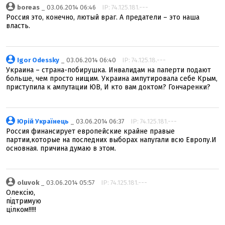
boreas
_ 03.06.2014 06:46
IP: 74.125.181.---
Россия это, конечно, лютый враг. А предатели – это наша
власть.
Igor Odessky
_ 03.06.2014 06:40
IP: 74.125.18.---
Украина – страна-побирушка. Инвалидам на паперти подают
больше, чем просто нищим. Украина ампутировала себе Крым,
приступила к ампутации ЮВ, И кто вам доктом? Гончаренки?
Юрій Українець
_ 03.06.2014 06:37
IP: 74.125.181.---
Россия финансирует европейские крайне правые
партии,которые на последних выборах напугали всю Европу.И
основная. причина думаю в этом.
oluvok
_ 03.06.2014 05:57
IP: 74.125.181.---
Олексію,
підтримую
цілком!!!!!