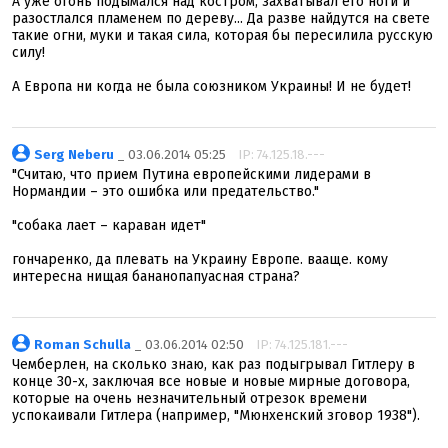
А уже огонь подымался над костром, захватывал его ноги и
разостлался пламенем по дереву... Да разве найдутся на свете
такие огни, муки и такая сила, которая бы пересилила русскую
силу!
А Европа ни когда не была союзником Украины! И не будет!
Serg Neberu
_ 03.06.2014 05:25
IP: 74.125.18.---
"Считаю, что прием Путина европейскими лидерами в
Нормандии – это ошибка или предательство."
"собака лает – караван идет"
гончаренко, да плевать на Украину Европе. вааще. кому
интересна нищая бананопапуасная страна?
Roman Schulla
_ 03.06.2014 02:50
IP: 74.125.181.---
Чемберлен, на сколько знаю, как раз подыгрывал Гитлеру в
конце 30-х, заключая все новые и новые мирные договора,
которые на очень незначительный отрезок времени
успокаивали Гитлера (например, "Мюнхенский зговор 1938").