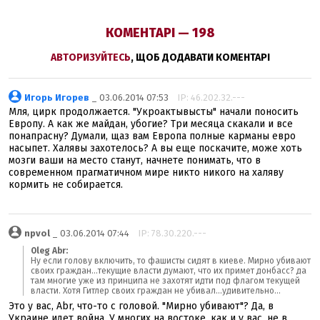
КОМЕНТАРІ — 198
АВТОРИЗУЙТЕСЬ
, ЩОБ ДОДАВАТИ КОМЕНТАРІ
Игорь Игорев
_ 03.06.2014 07:53
IP: 46.202.32.---
Мля, цирк продолжается. "Укроактывысты" начали поносить
Европу. А как же майдан, убогие? Три месяца скакали и все
понапрасну? Думали, щаз вам Европа полные карманы евро
насыпет. Халявы захотелось? А вы еще поскачите, може хоть
мозги ваши на место станут, начнете понимать, что в
современном прагматичном мире никто никого на халяву
кормить не собирается.
npvol
_ 03.06.2014 07:44
IP: 78.30.220.---
Oleg Abr:
Ну если голову включить, то фашисты сидят в киеве. Мирно убивают
своих граждан...текущие власти думают, что их примет донбасс? да
там многие уже из принципа не захотят идти под флагом текущей
власти. Хотя Гитлер своих граждан не убивал...удивительно...
Это у вас, Abr, что-то с головой. "Мирно убивают"? Да, в
Украине идет война. У многих на востоке, как и у вас, не в