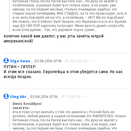
бетонная стена, посла Расеи выслать нах... Но духу не хватит у
политеканов, а дальше будет все только хуже, я не верю, уже
никому, за последние месяцы, столько очевидных ошибок, что
стыдно перед погибшими, МНЕ СТЫДНО, за то что происходит, хоть я
и не могу повлиять ни на что, а политикам, – НЕТ! Им по-барабану!
Им главно, что б баблос был! Уверен, что Янукович и вся его братия
еще ДО СИХ ПОР зарплату получают. Меня ярость душит, когда обо
всем этом думаю... Так, что держите порох сухим...
конечно какой вам диалог, у вас рты заняты юлдой
американской)
Olga Swan
_ 03.06.2014 07:16
IP: 89.252.36.---
ПУТИН = ГИТЛЕР.
И этим все сказано. Европейцы в этом убедятся сами. Но как
всегда поздно.
Oleg Abr
_ 03.06.2014 07:16
IP: 74.125.18.---
Denis Korablyov:
зекагеть:
Ага я тоже устал кричать о том, что диалога с Росеей быть не
должно, любой диалог в нашем положении это УНИЗИТЕЛЕН, только
бетонная стена, посла Расеи выслать нах... Но духу не хватит у
политеканов, а дальше будет все только хуже, я не верю, уже
никому, за последние месяцы, столько очевидных ошибок, что