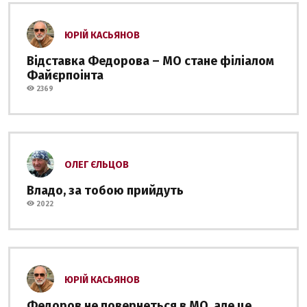
ЮРІЙ КАСЬЯНОВ
Відставка Федорова – МО стане філіалом
Файєрпоінта
2369
ОЛЕГ ЄЛЬЦОВ
Владо, за тобою прийдуть
2022
ЮРІЙ КАСЬЯНОВ
Федоров не повернеться в МО, але це