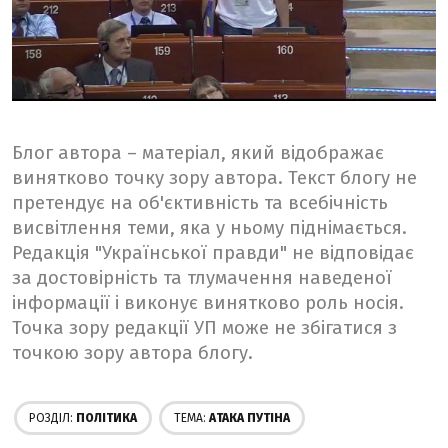
Блог автора – матеріал, який відображає
винятково точку зору автора. Текст блогу не
претендує на об'єктивність та всебічність
висвітлення теми, яка у ньому піднімається.
Редакція "Української правди" не відповідає
за достовірність та тлумачення наведеної
інформації і виконує винятково роль носія.
Точка зору редакції УП може не збігатися з
точкою зору автора блогу.
РОЗДІЛ:
ПОЛІТИКА
ТЕМА:
AТАКА ПУТІНА