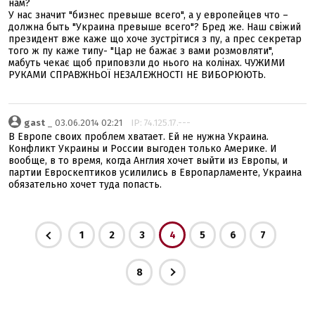
нам?
У нас значит "бизнес превыше всего", а у европейцев что –
должна быть "Украина превыше всего"? Бред же. Наш свіжий
президент вже каже що хоче зустрітися з пу, а прес секретар
того ж пу каже типу- "Цар не бажає з вами розмовляти",
мабуть чекає щоб приповзли до нього на колінах. ЧУЖИМИ
РУКАМИ СПРАВЖНЬОЇ НЕЗАЛЕЖНОСТІ НЕ ВИБОРЮЮТЬ.
gast
_ 03.06.2014 02:21
IP: 74.125.17.---
В Европе своих проблем хватает. Ей не нужна Украина.
Конфликт Украины и России выгоден только Америке. И
вообще, в то время, когда Англия хочет выйти из Европы, и
партии Евроскептиков усилились в Европарламенте, Украина
обязательно хочет туда попасть.
1
2
3
4
5
6
7
8