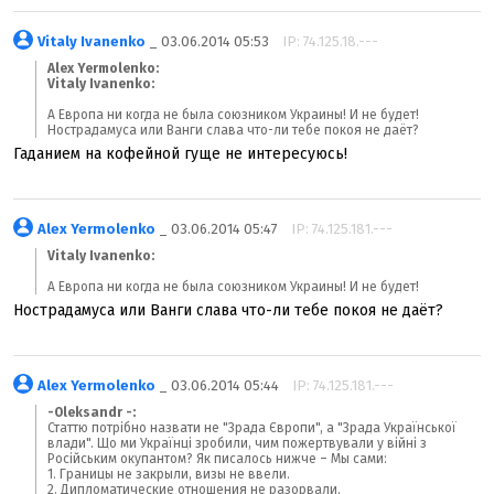
Vitaly Ivanenko
_ 03.06.2014 05:53
IP: 74.125.18.---
Alex Yermolenko:
Vitaly Ivanenko:
А Европа ни когда не была союзником Украины! И не будет!
Нострадамуса или Ванги слава что-ли тебе покоя не даёт?
Гаданием на кофейной гуще не интересуюсь!
Alex Yermolenko
_ 03.06.2014 05:47
IP: 74.125.181.---
Vitaly Ivanenko:
А Европа ни когда не была союзником Украины! И не будет!
Нострадамуса или Ванги слава что-ли тебе покоя не даёт?
Alex Yermolenko
_ 03.06.2014 05:44
IP: 74.125.181.---
-Oleksandr -:
Статтю потрібно назвати не "Зрада Європи", а "Зрада Української
влади". Що ми Українці зробили, чим пожертвували у війні з
Російським окупантом? Як писалось нижче – Мы сами:
1. Границы не закрыли, визы не ввели.
2. Дипломатические отношения не разорвали.