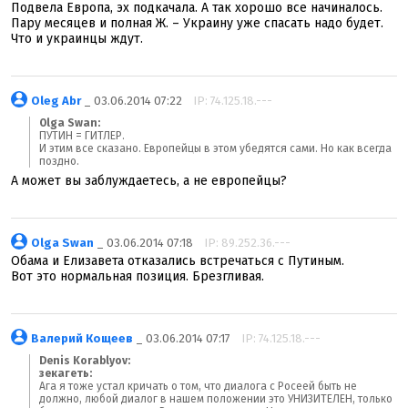
Подвела Европа, эх подкачала. А так хорошо все начиналось.
Пару месяцев и полная Ж. – Украину уже спасать надо будет.
Что и украинцы ждут.
Oleg Abr
_ 03.06.2014 07:22
IP: 74.125.18.---
Olga Swan:
ПУТИН = ГИТЛЕР.
И этим все сказано. Европейцы в этом убедятся сами. Но как всегда
поздно.
А может вы заблуждаетесь, а не европейцы?
Olga Swan
_ 03.06.2014 07:18
IP: 89.252.36.---
Обама и Елизавета отказались встречаться с Путиным.
Вот это нормальная позиция. Брезгливая.
Валерий Кощеев
_ 03.06.2014 07:17
IP: 74.125.18.---
Denis Korablyov:
зекагеть:
Ага я тоже устал кричать о том, что диалога с Росеей быть не
должно, любой диалог в нашем положении это УНИЗИТЕЛЕН, только