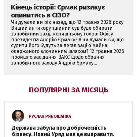
Кінець історії: Єрмак ризикує
опинитись в СІЗО?
Чи думали ви рік назад, що 12 травня 2026 року
Вищий антикорупційний суд буде обирати
запобіжний захід колишньому голові Офісу
президента Андрію Єрмаку? А чи думали ви, що
судити його будуть за легалізацію майна,
одержаного злочинним шляхом? 12 травня 2026
пройшло засідання ВАКС щодо обрання
запобіжного заходу Андрію Єрмаку...
ПОПУЛЯРНІ ЗА МІСЯЦЬ
РУСЛАН РЯБОШАПКА
Держава забула про доброчесність
бізнесу. Новий Уряд має це виправити.