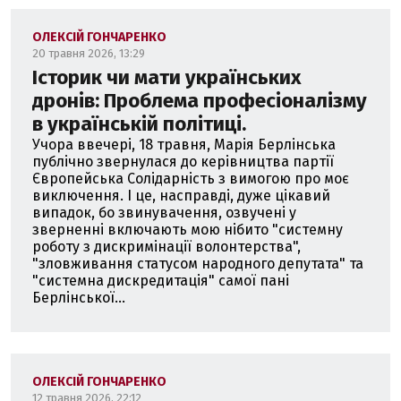
ОЛЕКСІЙ ГОНЧАРЕНКО
20 травня 2026, 13:29
Історик чи мати українських
дронів: Проблема професіоналізму
в українській політиці.
Учора ввечері, 18 травня, Марія Берлінська
публічно звернулася до керівництва партії
Європейська Солідарність з вимогою про моє
виключення. І це, насправді, дуже цікавий
випадок, бо звинувачення, озвучені у
зверненні включають мою нібито "системну
роботу з дискримінації волонтерства",
"зловживання статусом народного депутата" та
"системна дискредитація" самої пані
Берлінської...
ОЛЕКСІЙ ГОНЧАРЕНКО
12 травня 2026, 22:12