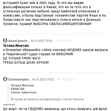
историю!! Хуже чем в 2004 году. То что мы видим
фальсификации только в Киеве, это из-за того что в
остальных регионах небыло представителей оппозиции в
комиссиях, а былы подставные технические партии Янык и Ко.
Представьте как подсчитывались голоса ночью в Донецке,
Луганске, Крыму!! ВЫБОРЫ СФАЛЬСИФИЦИРОВАНЫ!!!
kozel ynuch
_ 04.11.2012 11:03
IP: 93.75.41.---
Тетяна Монтян:
п.Тетяно!не обманюйте себе!у опозиції ЖОДНИХ шансів виграти
в "киреївськіх" судах справи по ВИБОРАМ!
ЦЕ ТІЛЬКИ ТРАТА ЧАСУ!
ТРЕБА БІЛЬШ ДІЄВІ КРОКИ!
DonGlavryba
_ 04.11.2012 11:02
IP: 176.8.131.---
Тетяна Монтян:
PRAW-DA:
ганна-ахметова:
...
]Я прямо вступила в конфронтацію з сім'єю Пшонок.
=======
Це жарт, чи ти СВІДОМО вважаєш, що хтось повірить цій йухні.