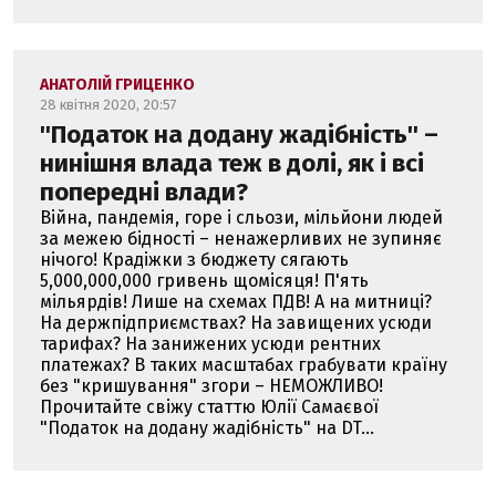
АНАТОЛІЙ ГРИЦЕНКО
28 квітня 2020, 20:57
''Податок на додану жадібність'' –
нинішня влада теж в долі, як і всі
попередні влади?
Війна, пандемія, горе і сльози, мільйони людей
за межею бідності – ненажерливих не зупиняє
нічого! Крадіжки з бюджету сягають
5,000,000,000 гривень щомісяця! П'ять
мільярдів! Лише на схемах ПДВ! А на митниці?
На держпідприємствах? На завищених усюди
тарифах? На занижених усюди рентних
платежах? В таких масштабах грабувати країну
без "кришування" згори – НЕМОЖЛИВО!
Прочитайте свіжу статтю Юлії Самаєвої
"Податок на додану жадібність" на DT...