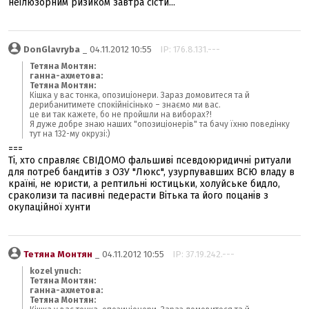
неілюзорним ризиком завтра сісти...
DonGlavryba
_ 04.11.2012 10:55
IP: 176.8.131.---
Тетяна Монтян:
ганна-ахметова:
Тетяна Монтян:
Кішка у вас тонка, опозиціонери. Зараз домовитеся та й
дерибанитимете спокійнісінько – знаємо ми вас.
це ви так кажете, бо не пройшли на виборах?!
Я дуже добре знаю наших "опозиціонерів" та бачу їхню поведінку
тут на 132-му окрузі:)
===
Ті, хто справляє СВІДОМО фальшиві псевдоюридичні ритуали
для потреб бандитів з ОЗУ "Люкс", узурпувавших ВСЮ владу в
країні, не юристи, а рептильні юстицьки, холуйське бидло,
сраколизи та пасивні педерасти Вітька та його поцанів з
окупаційної хунти
Тетяна Монтян
_ 04.11.2012 10:55
IP: 37.19.242.---
kozel ynuch:
Тетяна Монтян:
ганна-ахметова:
Тетяна Монтян: