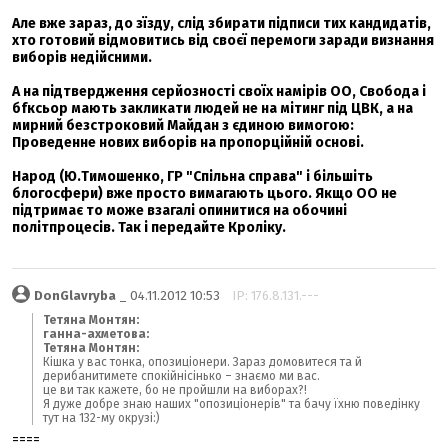
Але вже зараз, до зїзду, слід збирати підписи тих кандидатів,
хто готовий відмовитись від своєї перемоги заради визнання
виборів недійсними.
А на підтвердження серйозності своїх намірів ОО, Свобода і
бfксьор мають закликати людей не на мітинг під ЦВК, а на
мирний безстроковий Майдан з єдиною вимогою:
Проведенне нових виборів на пропорційній основі.
Народ (Ю.Тимошенко, ГР "Спільна справа" і більшіть
блогосфери) вже просто вимагають цього. Якщо ОО не
підтримає то може взагалі опинитися на обочині
політпроцесів. Так і передайте Кроліку.
DonGlavryba
_ 04.11.2012 10:53
IP: 176.8.131.---
Тетяна Монтян:
ганна-ахметова:
Тетяна Монтян:
Кішка у вас тонка, опозиціонери. Зараз домовитеся та й
дерибанитимете спокійнісінько – знаємо ми вас.
це ви так кажете, бо не пройшли на виборах?!
Я дуже добре знаю наших "опозиціонерів" та бачу їхню поведінку
тут на 132-му окрузі:)
====