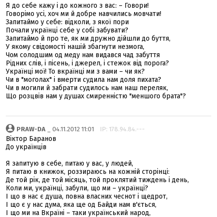
Я до себе кажу і до кожного з вас: – Говори!
Говорімо усі, хоч ми й добре навчились мовчати!
Запитаймо у себе: відколи, з якої пори
Почали українці себе у собі забувати?
Запитаймо й про те, як ми дружно дійшли до буття,
У якому свідомості нашій збагнути незмога,
Чом солодшим од меду нам видався чад забуття
Рідних слів, і пісень, і джерел, і стежок від порога?
Українці мої! То вкраїнці ми з вами – чи як?
Чи в "моголах" і вмерти судила нам доля пихата?
Чи в могили й забрати судилось нам наш переляк,
Що розцвів нам у душах смиренністю "меншого брата"?
PRAW-DA
_ 04.11.2012 11:01
IP: 178.94.84.---
Віктор Баранов
До українців
Я запитую в себе, питаю у вас, у людей,
Я питаю в книжок, роззираюсь на кожній сторінці:
Де той рік, де той місяць, той проклятий тиждень і день,
Коли ми, українці, забули, що ми – українці?
І що в нас є душа, повна власних чеснот і щедрот,
І що є у нас дума, яка ще од Байди нам в'ється,
І що ми на Вкраїні – таки український народ,