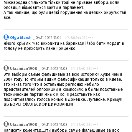
Міжнародна спільнота тільки тоді не признає вибори, коли
опозиція відмовиться зайти в парламент.
А так напише, що були деякі порушення на деяких округах тай
все.
Olga Marsh
_ 04.11.2012 11:04
IP: 86.144.159.---
нічого крім як "час виходити на барикади і/або бити морди" в
голову не приходить пане Гриценко
Ukrainian1900
_ 04.11.2012 11:03
IP: 31.40.235.---
Эти выборы самые фальшивые за всю историю!! Хуже чем в
2004 году. То что мы видим фальсификации только в Киеве,
это из-за того что в остальных регионах небыло
представителей оппозиции в комиссиях, а былы подставные
технические партии Янык и Ко. Представьте как
подсчитывались голоса ночью в Донецке, Луганске, Крыму!!
ВЫБОРЫ СФАЛЬСИФИЦИРОВАНЫ!!!
Ukrainian1900
_ 04.11.2012 11:03
IP: 31.40.235.---
Написати коментар...Эти выборы самые фальшивые за всю