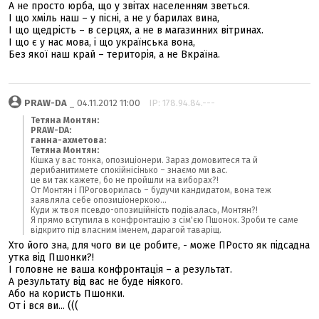
А не просто юрба, що у звітах населенням зветься.
І що хміль наш – у пісні, а не у барилах вина,
І що щедрість – в серцях, а не в магазинних вітринах.
І що є у нас мова, і що українська вона,
Без якої наш край – територія, а не Вкраїна.
PRAW-DA
_ 04.11.2012 11:00
IP: 178.94.84.---
Тетяна Монтян:
PRAW-DA:
ганна-ахметова:
Тетяна Монтян:
Кішка у вас тонка, опозиціонери. Зараз домовитеся та й
дерибанитимете спокійнісінько – знаємо ми вас.
це ви так кажете, бо не пройшли на виборах?!
От Монтян і ПРоговорилась – будучи кандидатом, вона теж
заявляла себе опозиціонеркою...
Куди ж твоя псевдо-опозиційність подівалась, Монтян?!
Я прямо вступила в конфронтацію з сім'єю Пшонок. Зроби те саме
відкрито під власним іменем, дарагой таваріщ.
Хто його зна, для чого ви це робите, - може ПРосто як підсадна
утка від Пшонки?!
І головне не ваша конфронтація – а результат.
А результату від вас не буде ніякого.
Або на користь Пшонки.
От і вся ви... (((