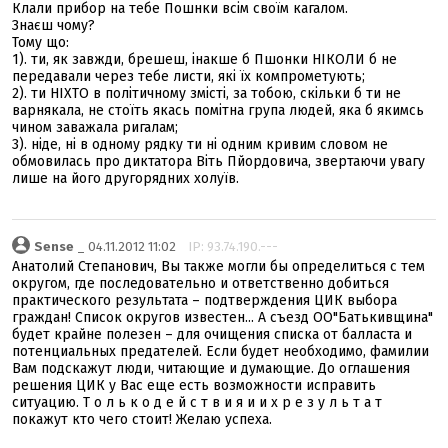
Клали прибор на тебе Пошнки всім своїм кагалом.
Знаєш чому?
Тому що:
1). ти, як завжди, брешеш, інакше б Пшонки НІКОЛИ б не
передавали через тебе листи, які їх компрометують;
2). ти НІХТО в політичному змісті, за тобою, скільки б ти не
варнякала, не стоїть якась помітна група людей, яка б якимсь
чином заважала ригалам;
3). ніде, ні в одному рядку ти ні одним кривим словом не
обмовилась про диктатора Віть Пйордовича, звертаючи увагу
лише на його другорядних холуїв.
Sense
_ 04.11.2012 11:02
IP: 93.74.190.---
Анатолий Степанович, Вы также могли бы определиться с тем
округом, где последовательно и ответственно добиться
практического результата – подтверждения ЦИК выбора
граждан! Список округов известен... А съезд ОО"Батькивщина"
будет крайне полезен – для очищения списка от балласта и
потенциальных предателей. Если будет необходимо, фамилии
Вам подскажут люди, читающие и думающие. До оглашения
решения ЦИК у Вас еще есть возможности исправить
ситуацию. Т о л ь к о д е й с т в и я и и х р е з у л ь т а т
покажут кто чего стоит! Желаю успеха.