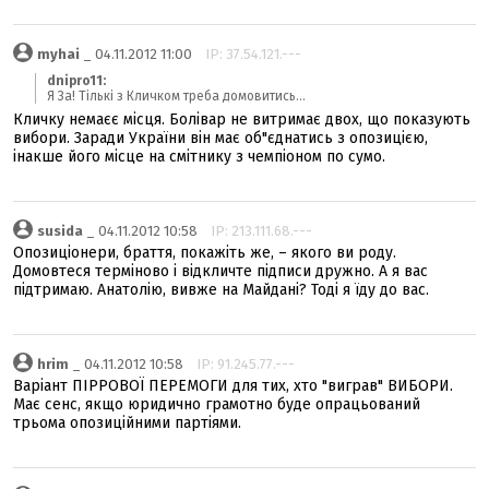
myhai
_ 04.11.2012 11:00
IP: 37.54.121.---
dnipro11:
Я За! Тількі з Кличком треба домовитись...
Кличку немаєє місця. Болівар не витримає двох, що показують
вибори. Заради України він має об"єднатись з опозицією,
інакше його місце на смітнику з чемпіоном по сумо.
susida
_ 04.11.2012 10:58
IP: 213.111.68.---
Опозиціонери, браття, покажіть же, – якого ви роду.
Домовтеся терміново і відкличте підписи дружно. А я вас
підтримаю. Анатолію, вивже на Майдані? Тоді я їду до вас.
hrim
_ 04.11.2012 10:58
IP: 91.245.77.---
Варіант ПІРРОВОЇ ПЕРЕМОГИ для тих, хто "виграв" ВИБОРИ.
Має сенс, якщо юридично грамотно буде опрацьований
трьома опозиційними партіями.