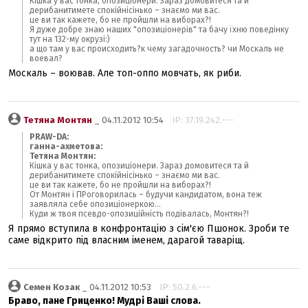
Кішка у вас тонка, опозиціонери. Зараз домовитеся та й
дерибанитимете спокійнісінько – знаємо ми вас.
це ви так кажете, бо не пройшли на виборах?!
Я дуже добре знаю наших "опозиціонерів" та бачу їхню поведінку
тут на 132-му окрузі:)
а що там у вас происходить?к чему загадочность? чи Москаль не
воевал?
Москаль – воював. Але топ-оппо мовчать, як риби.
Тетяна Монтян
_ 04.11.2012 10:54
IP: 37.19.242.---
PRAW-DA:
ганна-ахметова:
Тетяна Монтян:
Кішка у вас тонка, опозиціонери. Зараз домовитеся та й
дерибанитимете спокійнісінько – знаємо ми вас.
це ви так кажете, бо не пройшли на виборах?!
От Монтян і ПРоговорилась – будучи кандидатом, вона теж
заявляла себе опозиціонеркою...
Куди ж твоя псевдо-опозиційність подівалась, Монтян?!
Я прямо вступила в конфронтацію з сім'єю Пшонок. Зроби те
саме відкрито під власним іменем, дарагой таваріщ.
Семен Козак
_ 04.11.2012 10:53
IP: 50.2.6.---
Браво, пане Гриценко! Мудрі Ваші слова.