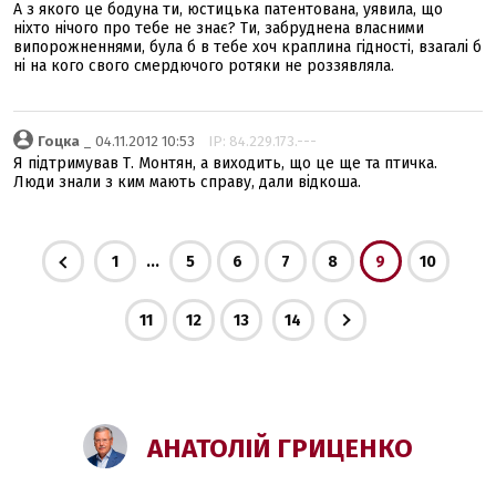
А з якого це бодуна ти, юстицька патентована, уявила, що
ніхто нічого про тебе не знає? Ти, забруднена власними
випорожненнями, була б в тебе хоч краплина гідності, взагалі б
ні на кого свого смердючого ротяки не роззявляла.
Гоцка
_ 04.11.2012 10:53
IP: 84.229.173.---
Я підтримував Т. Монтян, а виходить, що це ще та птичка.
Люди знали з ким мають справу, дали відкоша.
...
1
5
6
7
8
9
10
11
12
13
14
АНАТОЛІЙ ГРИЦЕНКО