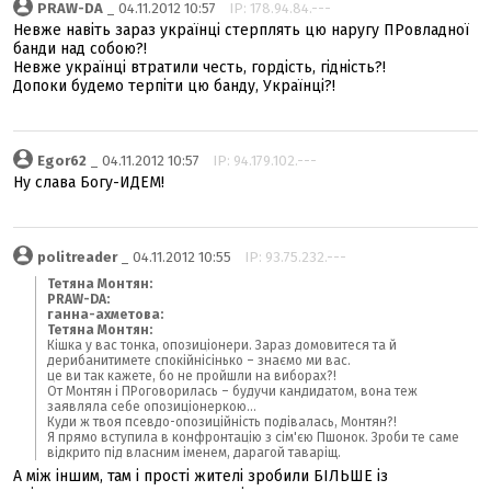
PRAW-DA
_ 04.11.2012 10:57
IP: 178.94.84.---
Невже навіть зараз українці стерплять цю наругу ПРовладної
банди над собою?!
Невже українці втратили честь, гордість, гідність?!
Допоки будемо терпіти цю банду, Українці?!
Egor62
_ 04.11.2012 10:57
IP: 94.179.102.---
Ну слава Богу-ИДЕМ!
politreader
_ 04.11.2012 10:55
IP: 93.75.232.---
Тетяна Монтян:
PRAW-DA:
ганна-ахметова:
Тетяна Монтян:
Кішка у вас тонка, опозиціонери. Зараз домовитеся та й
дерибанитимете спокійнісінько – знаємо ми вас.
це ви так кажете, бо не пройшли на виборах?!
От Монтян і ПРоговорилась – будучи кандидатом, вона теж
заявляла себе опозиціонеркою...
Куди ж твоя псевдо-опозиційність подівалась, Монтян?!
Я прямо вступила в конфронтацію з сім'єю Пшонок. Зроби те саме
відкрито під власним іменем, дарагой таваріщ.
А між іншим, там і прості жителі зробили БІЛЬШЕ із