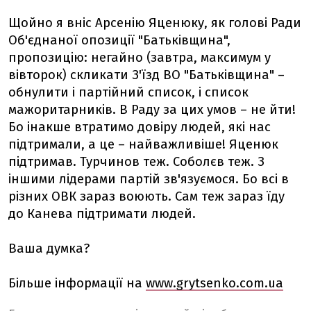
Щойно я вніс Арсенію Яценюку, як голові Ради
Об'єднаної опозиції "Батьківщина",
пропозицію: негайно (завтра, максимум у
вівторок) скликати З'їзд ВО "Батьківщина" –
обнулити і партійний список, і список
мажоритарників. В Раду за цих умов – не йти!
Бо інакше втратимо довіру людей, які нас
підтримали, а це – найважливіше! Яценюк
підтримав. Турчинов теж. Соболєв теж. З
іншими лідерами партій зв'язуємося. Бо всі в
різних ОВК зараз воюють. Сам теж зараз їду
до Канева підтримати людей.
Ваша думка?
Більше інформації на
www.grytsenko.com.ua