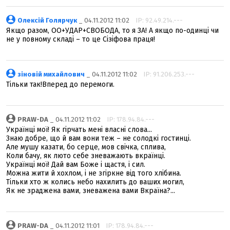
Олексій Голярчук
_ 04.11.2012 11:02
IP: 92.49.214.---
Якщо разом, ОО+УДАР+СВОБОДА, то я ЗА! А якщо по-одинці чи
не у повному складі – то це Сізіфова праця!
зіновій михайлович
_ 04.11.2012 11:02
IP: 91.206.253.---
Тільки так!Вперед до перемоги.
PRAW-DA
_ 04.11.2012 11:02
IP: 178.94.84.---
Українці мої! Як гірчать мені власні слова...
Знаю добре, що й вам вони теж – не солодкі гостинці.
Але мушу казати, бо серце, мов свічка, сплива,
Коли бачу, як люто себе зневажають вкраїнці.
Українці мої! Дай вам Боже і щастя, і сил.
Можна жити й хохлом, і не згіркне від того хлібина.
Тільки хто ж колись небо нахилить до ваших могил,
Як не зраджена вами, зневажена вами Вкраїна?...
PRAW-DA
_ 04.11.2012 11:01
IP: 178.94.84.---