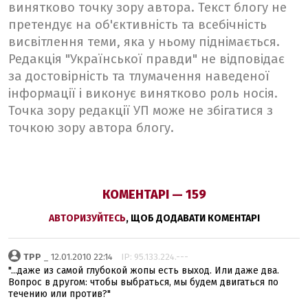
винятково точку зору автора. Текст блогу не
претендує на об'єктивність та всебічність
висвітлення теми, яка у ньому піднімається.
Редакція "Української правди" не відповідає
за достовірність та тлумачення наведеної
інформації і виконує винятково роль носія.
Точка зору редакції УП може не збігатися з
точкою зору автора блогу.
КОМЕНТАРІ — 159
АВТОРИЗУЙТЕСЬ
, ЩОБ ДОДАВАТИ КОМЕНТАРІ
TPP
_ 12.01.2010 22:14
IP: 95.133.224.---
"...даже из самой глубокой жопы есть выход. Или даже два.
Вопрос в другом: чтобы выбраться, мы будем двигаться по
течению или против?"