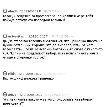
AlexN
_ 12.01.2010 22:11
IP: 77.122.90.---
Голосуй лещенко за профессора...по крайней мере тебя
поймут-потому что последовательный!
estveritas
_ 12.01.2010 22:11
IP: 77.122.158.---
Да уж, стало постепенно проясняться, что Гриценко ничуть не
лучше остальных. Хорошо, что до выборов. Итак, за кого
голосовать? Все чаще вспоминаются чьи-то слова с какого-то
ЖЖ: "Если мне предлагают выбор: пить мочу или есть кал, я
лчуше в сторонке постою".
Hibit
_ 12.01.2010 22:09
IP: 77.244.40.---
Настоящий Дымократ Гриценко
Абыр
_ 12.01.2010 22:09
IP: 94.178.126.---
"А у меня опять вакуум – за кого голосовать на выборах
президента?"