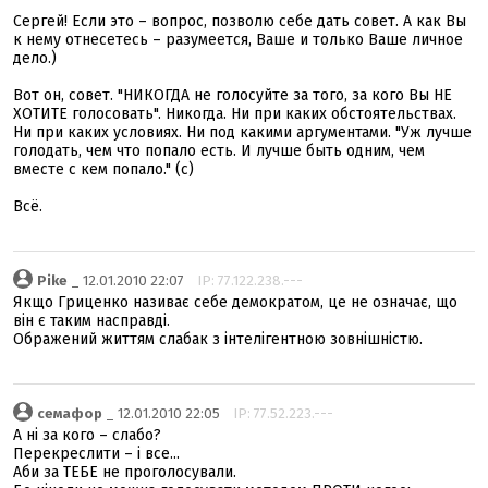
Сергей! Если это – вопрос, позволю себе дать совет. А как Вы
к нему отнесетесь – разумеется, Ваше и только Ваше личное
дело.)
Вот он, совет. "НИКОГДА не голосуйте за того, за кого Вы НЕ
ХОТИТЕ голосовать". Никогда. Ни при каких обстоятельствах.
Ни при каких условиях. Ни под какими аргументами. "Уж лучше
голодать, чем что попало есть. И лучше быть одним, чем
вместе с кем попало." (с)
Всё.
Pike
_ 12.01.2010 22:07
IP: 77.122.238.---
Якщо Гриценко називає себе демократом, це не означає, що
він є таким насправді.
Ображений життям слабак з інтелігентною зовнішністю.
семафор
_ 12.01.2010 22:05
IP: 77.52.223.---
А ні за кого – слабо?
Перекреслити – і все...
Аби за ТЕБЕ не проголосували.