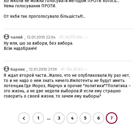
Бо ніколи не можна голосувати методом ПРОТИ когось...
Нема голосування ПРОТИ.
От якби так проголосувало більшість!!!...
чалий
_ 12.01.2010 22:04
IP: 93.175.199.---
Ну мля, шо за вибори, без вибора.
Всім надобраніч!
Карлик
_ 12.01.2010 21:59
IP: 194.29.62.---
Я ждал второй части...Жалко, что не опубликовали.Ну раз нет,
то и не надо о нем знать ничего.Импотенты не будут иметь
потенции.Где Мороз, Марчук и прочие "политики"?Политика –
это жизнь, а не две недели выборов.И если ему страшно
говорить о своей жизни, то зачем ему выборы?
...
1
3
4
5
6
7