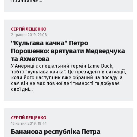
принципам...
СЕРГІЙ ЛЕЩЕНКО
2 травня 2019, 21:08
''Кульгава качка'' Петро
Порошенко: врятувати Медведчука
та Ахметова
У Америці є спеціальний термін Lame Duck,
тобто "кульгава качка". Це президент в ситуації,
коли його наступник вже обраний на посаду, а
сам він не має повної легітимності та добуває
свої дні...
СЕРГІЙ ЛЕЩЕНКО
16 квітня 2019, 18:44
Бананова республіка Петра