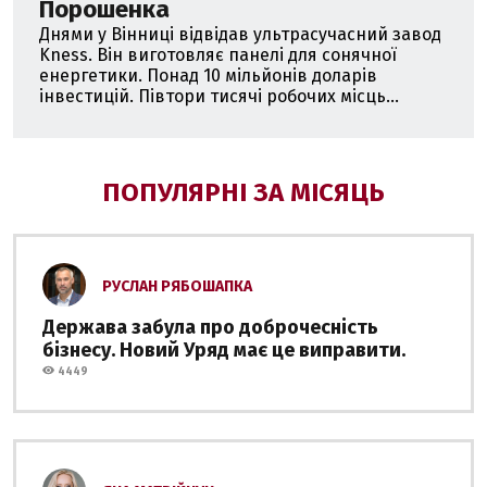
Порошенка
Днями у Вінниці відвідав ультрасучасний завод
Kness. Він виготовляє панелі для сонячної
енергетики. Понад 10 мільйонів доларів
інвестицій. Півтори тисячі робочих місць...
ПОПУЛЯРНІ ЗА МІСЯЦЬ
РУСЛАН РЯБОШАПКА
Держава забула про доброчесність
бізнесу. Новий Уряд має це виправити.
4449