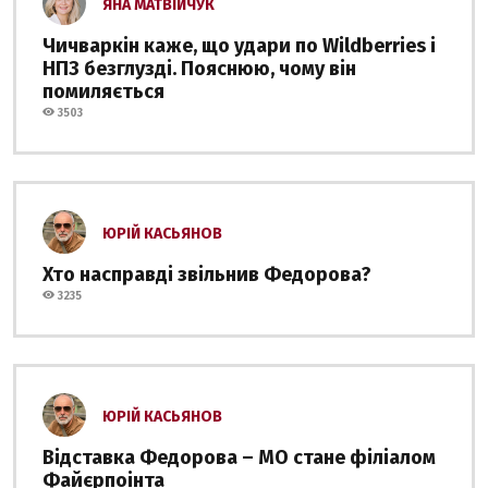
ЯНА МАТВІЙЧУК
Чичваркін каже, що удари по Wildberries і
НПЗ безглузді. Пояснюю, чому він
помиляється
3503
ЮРІЙ КАСЬЯНОВ
Хто насправді звільнив Федорова?
3235
ЮРІЙ КАСЬЯНОВ
Відставка Федорова – МО стане філіалом
Файєрпоінта