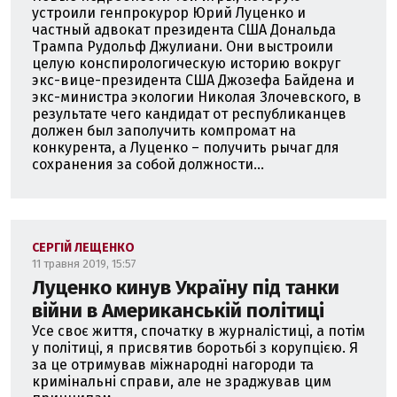
устроили генпрокурор Юрий Луценко и
частный адвокат президента США Дональда
Трампа Рудольф Джулиани. Они выстроили
целую конспирологическую историю вокруг
экс-вице-президента США Джозефа Байдена и
экс-министра экологии Николая Злочевского, в
результате чего кандидат от республиканцев
должен был заполучить компромат на
конкурента, а Луценко – получить рычаг для
сохранения за собой должности...
СЕРГІЙ ЛЕЩЕНКО
11 травня 2019, 15:57
Луценко кинув Україну під танки
війни в Американській політиці
Усе своє життя, спочатку в журналістиці, а потім
у політиці, я присвятив боротьбі з корупцією. Я
за це отримував міжнародні нагороди та
кримінальні справи, але не зраджував цим