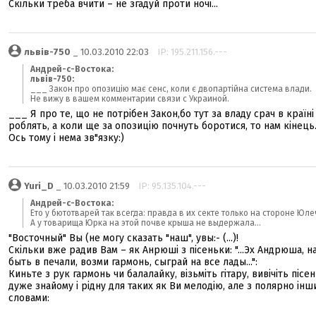
Скільки треба вчити – не згадуй проти ночі...
львів-750
_ 10.03.2010 22:03
IP: 195.211.156.---
Андрей-с-Востока:
львів-750:
___ Закон про опозицію має сенс, коли є двопартійна система влади.
Не вижу в вашем комментарии связи с Украиной.
___ Я про те, що не потрібен Закон,бо тут за владу срач в країні
роблять, а коли ще за опозицію почнуть боротися, то нам кінець
Ось тому і нема зв"язку:)
Yuri_D
_ 10.03.2010 21:59
IP: 95.135.104.---
Андрей-с-Востока:
Ето у бютотварей так всегда: правда в их секте только на стороне Юле
А у товарища Юрка на этой почве крыша не выдержала...
"Восточный" Вы (не могу сказать "наш", увы:- (...)!
Скільки вже радив Вам – як Анрюші з пісеньки: "...Эх Андрюша, н
быть в печали, возми гармонь, сыграй на все лады...":
Киньте з рук гармонь чи балалайку, візьміть гітару, вивічіть пісе
дуже знайому і рідну для таких як Ви мелодію, але з полярно ін
словами: