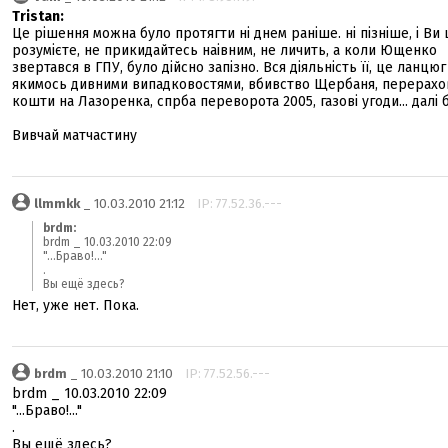
Tristan:
Це рішення можна було протягти ні днем раніше. ні пізніше, і Ви 
розумієте, не прикидайтесь наівним, не личить, а коли Ющенко
звертався в ГПУ, було дійсно запізно. Вся діяльність її, це ланцюг
якимось дивними випадковостями, вбивство Щербаня, перерахо
кошти на Лазоренка, спрба переворота 2005, газові угоди... далі 
Вивчай матчастину
llmmkk
_ 10.03.2010 21:12
IP: 77.52.36.---
brdm:
brdm _ 10.03.2010 22:09
"...Браво!..."
.
Вы ещё здесь?
Нет, уже нет. Пока.
brdm
_ 10.03.2010 21:10
IP: 77.52.56.---
brdm _ 10.03.2010 22:09
"...Браво!..."
.
Вы ещё здесь?