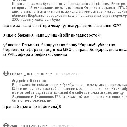
Це рішення можна було протягти ні днем раніше. ні пізніше, і Ви це роз
не прикидайтесь наівним, не личить, а коли Ющенко звертався в ГПУ, 
дійсно запізно. Вся діяльність її, це ланцюг якимось дивними випадко
вбивство Щербаня, перераховані кошти на Лазоренка, спрба перево
2005, газові угоди... далі буде
що це за набір слів? при чому тут інагурація до засідання ВСУ?
якщо є бажання, напишу інший збіг випадковостей:
убивство Гетьмана...банкрутство банку "Україна"...убивство
Чорновола...афера із кредитом МВФ... справа Бондаря... діоксин..
із РУЕ... афера з рефінансуванням
Tristan
_ 10.03.2010 21:15
IP: 92.49.223.---
Андрей-с-Востока:
Ещё я хотел бы поблагодарить Судьбу, за то что депутаты не прислуша
Юле и не приняли закон об оппозиции в её представлении:)
Кто-ниб
может себе представить, какой бы сейчас начался хаос между
Яценюком и Тимошенко??
А так – каждый может назваться оппозиц
быть от того счастливым.
країна б цього не пережила)))
vam
_ 10.03.2010 21:12
IP: 178.95.119.---