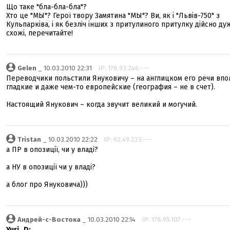
Що таке "бла-бла-бла"?
Хто це "МЫ"? Герої твору Замятина "МЫ"? Ви, як і "Львів-750" з
Кульпарківа, і як безліч інших з притулиного притулку дійсно ду
схожі, перечитайте!
Gelen
_ 10.03.2010 22:31
IP: 178.93.246.---
Переводчики польстили Януковичу – на англицком его речи впо
гладкие и даже чем-то европейские (география – не в счет).
Настоящий Янукович – когда звучит великий и могучий.
Tristan
_ 10.03.2010 22:22
IP: 92.49.223.---
а ПР в опозиції, чи у владі?
а НУ в опозиції чи у владі?
а блог про Януковича)))
Андрей-с-Востока
_ 10.03.2010 22:14
IP: 178.95.107.---
Yuri_D: