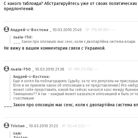
С какого таблоида? Абстрагируйтесь уже от своих политических
предпочтений.
Андрей-с-Востока
_ 10.03.2010 21:45
IP: 178.95.107.---
львів-750:
___ Закон про опозицію має сенс, коли є двопартійна система влади.
Не вижу в вашем комментарии связи с Украиной.
львів-750
_ 10.03.2010 21:38
IP: 195.211.156.---
Андрей-с-Востока:
Ещё я хотел бы поблагодарить Судьбу, за то что депутаты не прислуша
Юле и не приняли закон об оппозиции в её представлении:) Кто-нибу
может себе представить, какой бы сейчас начался хаос между Яценю
Тимошенко?? А так – каждый может назваться оппозицией и быть от т
счастливым.
___ Закон про опозицію має сенс, коли є двопартійна система вл
Tristan
_ 10.03.2010 21:23
IP: 92.49.223.---
vam:
Tristan: