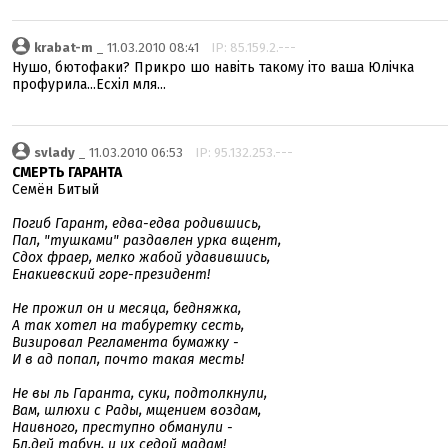
krabat-m
_ 11.03.2010 08:41
IP: 85.159.2.---
Нушо, бютофаки? Прикро шо навіть такому іто ваша Юлічка
профурила...Есхіл мля...
svlady
_ 11.03.2010 06:53
IP: 95.132.253.---
СМЕРТЬ ГАРАНТА
Семён Битый
Погиб Гарант, едва-едва родившись,
Пал, "тушками" раздавлен урка вщент,
Сдох фраер, мелко жабой удавившись,
Енакиевский горе-президент!
Не прожил он и месяца, бедняжка,
А так хотел на табуретку сесть,
Визировал Регламента бумажку -
И в ад попал, почто такая месть!
Не вы ль Гаранта, суки, подтолкнули,
Вам, шлюхи с Рады, мщением воздам,
Наивного, преступно обманули -
Бл.дей табун, и их седой мадам!