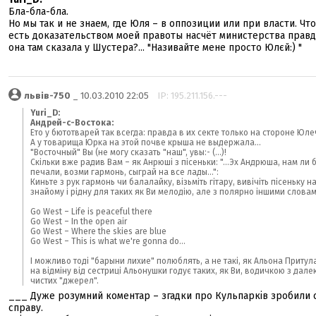
Бла-бла-бла.
Но мы так и не знаем, где Юля – в оппозиции или при власти. Что
есть доказательством моей правоты насчёт министерства правд
она там сказала у Шустера?... "Називайте мене просто Юлєй:) "
львів-750
_ 10.03.2010 22:05
IP: 195.211.156.---
Yuri_D:
Андрей-с-Востока:
Ето у бютотварей так всегда: правда в их секте только на стороне Юле
А у товарища Юрка на этой почве крыша не выдержала...
"Восточный" Вы (не могу сказать "наш", увы:- (...)!
Скільки вже радив Вам – як Анрюші з пісеньки: "...Эх Андрюша, нам ли 
печали, возми гармонь, сыграй на все лады...":
Киньте з рук гармонь чи балалайку, візьміть гітару, вивічіть пісеньку н
знайому і рідну для таких як Ви мелодію, але з полярно іншими словам
Go West – Life is peaceful there
Go West – In the open air
Go West – Where the skies are blue
Go West – This is what we're gonna do...
І можливо тоді "барыни лихие" полюблять, а не такі, як Альона Притула
на відміну від сестриці Альонушки годує таких, як Ви, водичкою з дале
чистих "джерел".
___ Дуже розумний коментар – згадки про Кульпарків зробили
справу.