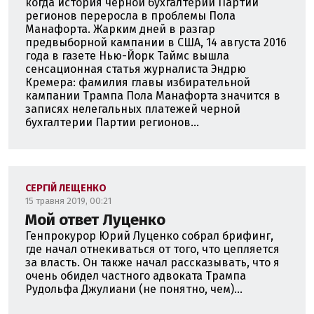
когда история черной бухгалтерии Партии
регионов переросла в проблемы Пола
Манафорта. Жарким дней в разгар
предвыборной кампании в США, 14 августа 2016
года в газете Нью-Йорк Таймс вышла
сенсационная статья журналиста Эндрю
Кремера: фамилия главы избирательной
кампании Трампа Пола Манафорта значится в
записях нелегальных платежей черной
бухгалтерии Партии регионов...
СЕРГІЙ ЛЕЩЕНКО
15 травня 2019, 00:21
Мой ответ Луценко
Генпрокурор Юрий Луценко собрал брифинг,
где начал отнекиваться от того, что цепляется
за власть. Он также начал рассказывать, что я
очень обидел частного адвоката Трампа
Рудольфа Джулиани (не понятно, чем)...