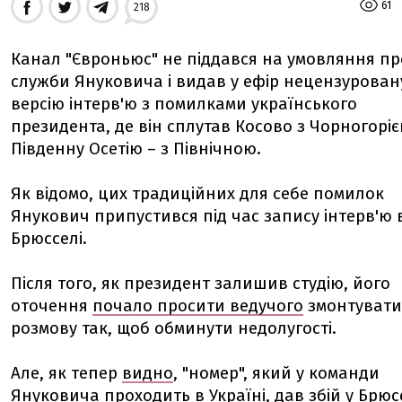
61
218
Канал "Євроньюс" не піддався на умовляння пр
служби Януковича і видав у ефір нецензурован
версію інтерв'ю з помилками українського
президента, де він сплутав Косово з Чорногоріє
Південну Осетію – з Північною.
Як відомо, цих традиційних для себе помилок
Янукович припустився під час запису інтерв'ю 
Брюсселі.
Після того, як президент залишив студію, його
оточення
почало просити ведучого
змонтувати
розмову так, щоб обминути недолугості.
Але, як тепер
видно
, "номер", який у команди
Януковича проходить в Україні, дав збій у Брюс