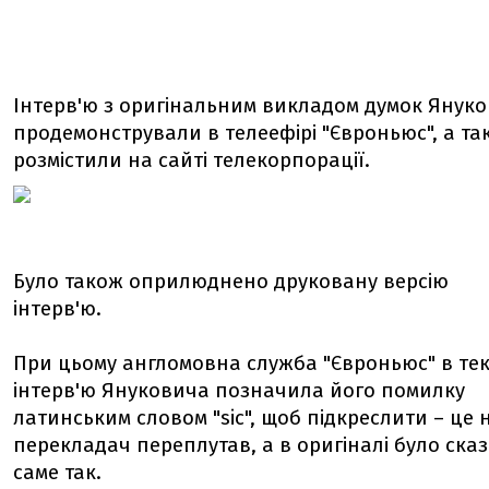
Інтерв'ю з оригінальним викладом думок Янук
продемонстрували в телеефірі "Євроньюс", а та
розмістили на сайті телекорпорації.
Було також оприлюднено друковану версію
інтерв'ю.
При цьому англомовна служба "Євроньюс" в тек
інтерв'ю Януковича позначила його помилку
латинським словом "sic", щоб підкреслити – це 
перекладач переплутав, а в оригіналі було ска
саме так.