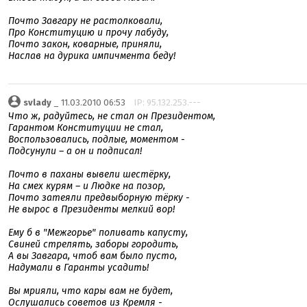
Почто Завгару не растолковали,
Про Конституцию и прочу лабуду,
Почто закон, коварные, приняли,
Наслав на дурика импичмента беду!
svlady
_ 11.03.2010 06:53
IP: 95.132.253.---
Что ж, радуйтесь, не стал он Президентом,
Гарантом Конституции не стал,
Воспользовались, подлые, моментом -
Подсунули – а он и подписал!
Почто в паханы вывели шестёрку,
На смех курям – и Людке на позор,
Почто затеяли предвыборную тёрку -
Не вырос в Президенты мелкий вор!
Ему б в "Межгорье" поливать капусту,
Свиней стрелять, заборы городить,
А вы Завгара, чтоб вам было пусто,
Надумали в Гаранты усадить!
Вы мрияли, что кары вам не будет,
Ослушались советов из Кремля -