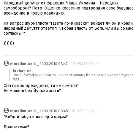
Народный депутат от фракции "Наша Украина – Народная
самооборона" Петр Ющенко косвенно подтвердил свое будуще
вхождение в новую коалицию.
На вопрос журналиста "Газета по-Киевски", войдет ли он в коал
народный депутат ответил: "Любая власть от Бога. Или вы со мн
согласны?".
)))))))
murzikmurzik
_ 11.03.2010 08:47
IP: 95.133.138.---
krabat-m:
Нушо, бютофаки? Прикро шо навіть такому іто ваша Юлічка профурила.
мля...
Стаття про президента, ти не помітів?
Не можеш без Йульки жити?
murzikmurzik
_ 11.03.2010 08:45
IP: 95.133.138.---
"Бл*дей табун и их седой мадам!"
Брависсимо!!