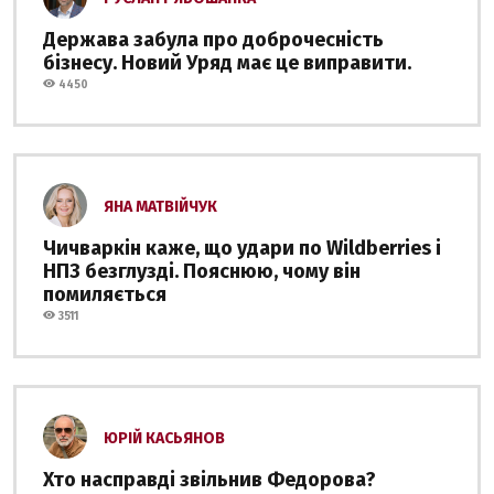
Держава забула про доброчесність
бізнесу. Новий Уряд має це виправити.
4450
ЯНА МАТВІЙЧУК
Чичваркін каже, що удари по Wildberries і
НПЗ безглузді. Пояснюю, чому він
помиляється
3511
ЮРІЙ КАСЬЯНОВ
Хто насправді звільнив Федорова?