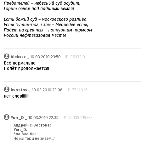
Предателей – небесный суд осудит,
Горит огнём под падшими земля!
Есть божий суд – московского разлива,
Есть Путин-бог и зам – Медведев есть,
Падёт на грешных – лопнувшим нарывом -
России нефтегазовая месть!
Alekxxx
_ 10.03.2010 23:50
IP: 95.133.0.---
Всё нормально!
Полёт продолжается!
hvostov
_ 10.03.2010 23:08
IP: 77.120.16.---
нет слов!!!!!!!
Yuri_D
_ 10.03.2010 22:35
IP: 95.135.219.---
Андрей-с-Востока:
Yuri_D:
Бла-бла-бла.
Но мы так и не знаем..."