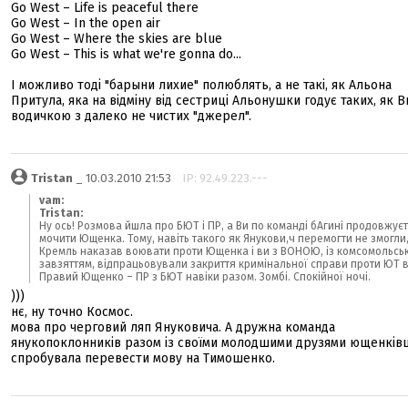
Go West – Life is peaceful there
Go West – In the open air
Go West – Where the skies are blue
Go West – This is what we're gonna do...
І можливо тоді "барыни лихие" полюблять, а не такі, як Альона
Притула, яка на відміну від сестриці Альонушки годує таких, як В
водичкою з далеко не чистих "джерел".
Tristan
_ 10.03.2010 21:53
IP: 92.49.223.---
vam:
Tristan:
Ну ось! Розмова йшла про БЮТ і ПР, а Ви по команді бАгині продовжує
мочити Ющенка. Тому, навіть такого як Янукови,ч перемогти не змогли
Кремль наказав воювати проти Ющенка і ви з ВОНОЮ, із комсомольсь
завзяттям, відпрацьовували закриття кримінальної справи проти ЮТ в 
Правий Ющенко – ПР з БЮТ навіки разом. Зомбі. Спокійної ночі.
)))
нє, ну точно Космос.
мова про черговий ляп Януковича. А дружна команда
янукопоклонників разом із своїми молодшими друзями ющенків
спробувала перевести мову на Тимошенко.