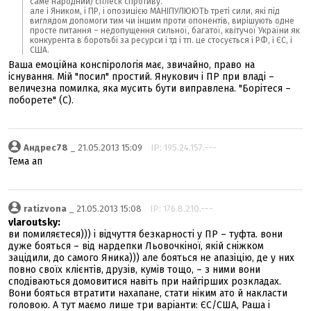
саме народний) сплеск спротиву.
але і Яником, і ПР, і опозицією МАНІПУЛЮЮТЬ треті сили, які під
виглядом допомоги тим чи іншим проти опонентів, вирішують одне
просте питання – недопущення сильної, багатої, квітучої України як
конкурента в боротьбі за ресурси і тд і тп. це стосується і РФ, і ЄС, і
США.
Ваша емоційна конспірологія має, звичайно, право на
існування. Мій "посил" простий. Янукович і ПР при владі –
величезна помилка, яка мусить бути виправлена. "Борітеся –
поборете" (С).
Андрес78
_ 21.05.2013 15:09
IP: 195.24.157.---
Тема ап
ratizvona
_ 21.05.2013 15:08
IP: 176.8.210.---
vlaroutsky:
ви помиляєтеся))) і відчуття безкарності у ПР – туфта. вони
дуже бояться – від нардепки Льовочкіної, якій сніжком
зацідили, до самого Яника))) але бояться не апазіцію, де у них
повно своїх клієнтів, друзів, кумів тощо, – з ними вони
сподіваються домовитися навіть при найгірших розкладах.
Вони бояться втратити нахапане, стати ніким ато й накласти
головою. А тут маємо лише три варіанти: ЄС/США, Раша і