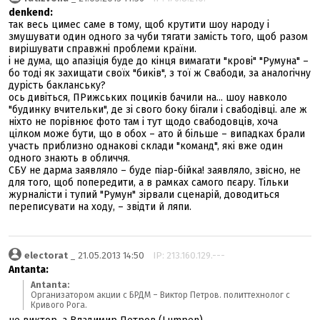
denkend:
так весь цимес саме в тому, щоб крутити шоу народу і
змушувати один одного за чуби тягати замість того, щоб разом
вирішувати справжні проблеми країни.
і не дума, що апазіція буде до кінця вимагати "крові" "Румуна" –
бо тоді як захищати своїх "биків", з тої ж Свабоди, за аналогічну
дурість бакланську?
ось дивіться, ПРижських поциків бачили на... шоу навколо
"будинку вчительки", де зі свого боку бігали і свабодівці. але ж
ніхто не порівнює фото там і тут щодо свабодовців, хоча
цілком може бути, що в обох – ато й більше – випадках брали
участь приблизно однакові склади "команд", які вже один
одного знають в обличчя.
СБУ не дарма заявляло – буде піар-бійка! заявляло, звісно, не
для того, щоб попередити, а в рамках самого пєару. Тільки
журналісти і тупий "Румун" зірвали сценарій, доводиться
переписувати на ходу, – звідти й ляпи.
electorat
_ 21.05.2013 14:50
IP: 213.160.129.---
Antanta:
Antanta:
Организатором акции с БРДМ – Виктор Петров. политтехнолог с
Кривого Рога.