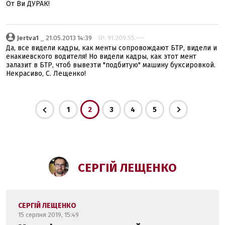
От Ви ДУРАК!
Jertva1
_ 21.05.2013 14:39
IP: 91.209.55.---
Да, все видели кадры, как менты сопровождают БТР, видели и
енакиевского водителя! Но видели кадры, как этот мент
залазит в БТР, чтоб вывезти "подбитую" машину буксировкой.
Некрасиво, С. Лещенко!
1
2
3
4
5
СЕРГІЙ ЛЕЩЕНКО
СЕРГІЙ ЛЕЩЕНКО
15 серпня 2019, 15:49