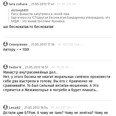
lara zabara
_ 21.05.2013 17:41
IP: 95.215.36.---
victory680:
Рыго-фашисты запутались в своей лжи.
Ещё вчера на ICTVдругая бесноватая Бандаренка утверждала, что
БРДМ – это ихний троллинг Яценюка.
шо бесноватая.то бесноватая
Северянин
_ 21.05.2013 17:36
IP: 193.138.246.---
Автору – + 100!
Fedor K
_ 21.05.2013 16:57
IP: 78.25.37.---
Министр внутрисемейных дел...
Нет, у этого босяка не хватит моральных силёнок произвести
себе два выстрела в голову. Вы его с Кравченко не
сравнивайте. То был сильный интиган-мошенник. А Это
спрячется в Межиногорье в погребе и будет плакать...
Lexa62
_ 21.05.2013 16:54
IP: 82.207.35.---
Дістали цим БТРом. А чому не танк? Чому не зенітка? Чому не