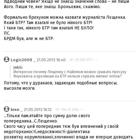
підводний човен? Якщо не знаєш значення слова – не пиши
його. Пиши те, яке знаїш. Броньовик, скажімо.
Формально брехуном можна назвати журналіста Лєщенка.
Який БТР? Там взагалі не було ніякого БТР!
І таки так, ніякого БТР там взагалі НЕ БУЛО!
ПС.
БРДМ був, але ж не БТР.
Logic2009
_ 21.05.2013 16:40
IP: 91.196.177.---
JekG:
Интересно почему Лещенку с Найемом можно срывать пресуху
Януковича а кроликам на БТР нельзя сорвать митинг оппов?
Потому, что у дуракаов, задающих подобные вопросы,
высохли мозги.
kren
_ 21.05.2013 16:12
IP: 194.0.206.---
...Тільки пам.ятайте про сумну долю свого
попередника...С.Лещенко.
Свого часу цей попередник теж був впевнений у своїй
недоторканості,недосяжності-діалектика
розвитку корумпованої,злочинної влади не вперше доводить