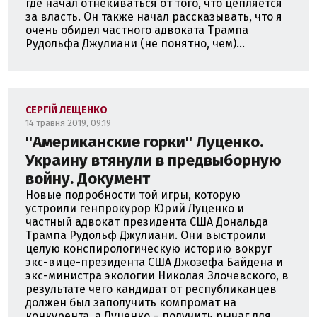
где начал отнекиваться от того, что цепляется
за власть. Он также начал рассказывать, что я
очень обидел частного адвоката Трампа
Рудольфа Джулиани (не понятно, чем)...
СЕРГІЙ ЛЕЩЕНКО
14 травня 2019, 09:19
''Американские горки'' Луценко.
Украину втянули в предвыборную
войну. Документ
Новые подробности той игры, которую
устроили генпрокурор Юрий Луценко и
частный адвокат президента США Дональда
Трампа Рудольф Джулиани. Они выстроили
целую конспирологическую историю вокруг
экс-вице-президента США Джозефа Байдена и
экс-министра экологии Николая Злочевского, в
результате чего кандидат от республиканцев
должен был заполучить компромат на
конкурента, а Луценко – получить рычаг для