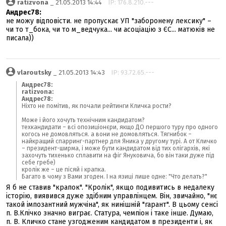
ratizvona
_ 21.05.2013 14:44
IP: 176.8.210.---
Андрес78:
не можу відповісти. не пропускає УП "заборонену лексику" –
чи то т_бока, чи то м_ведчука... чи асоціацію з ЄС... матюків не
писала))
vlaroutsky
_ 21.05.2013 14:43
IP: 93.72.65.---
Андрес78:
ratizvona:
Андрес78:
Ніхто не помітив, як почали рейтинги Кличка рости?
Може і його хочуть технічним кандидатом?
техкандидати – всі опозиціонєри, якщо ДО першого туру про одного
когось не домовляться. а вони не домовляться. Тягнибок –
найкращий спарринг-партнер для Яника у другому турі. А от Кличко
– президент-ширма, і може бути кандидатом від тих олігархів, які
захочуть тихенько сплавити на фіг Януковича, бо він таки дуже під
себе гребе)
кролік же – це пісяй і крапка.
Багато в чому з Вами згоден. І на язиці лише одне: "Что делать?"
Я б не ставив "крапок". "Кролік", якщо подивитись в недалеку
історію, виявився дуже здібним управлінцем. Він, звичайно, "нє
такой імпозантний мужчіна", як нинішній "гарант". В цьому сенсі
п. В.Клічко значно виграє. Статура, чемпіон і таке інше. Думаю,
п. В. Кличко стане узгодженим кандидатом в президенти і, як