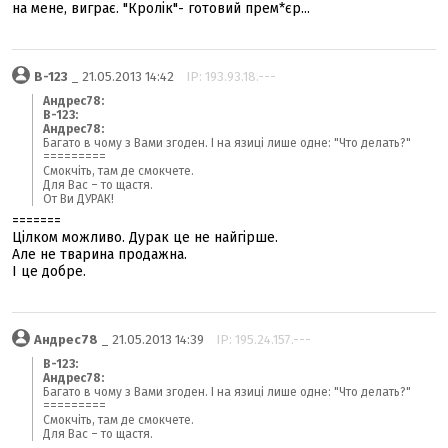
на мене, виграє. "Кролік"- готовий прем*єр...
B-123
_ 21.05.2013 14:42
IP: 193.93.18.---
Андрес78:
B-123:
Андрес78:
Багато в чому з Вами згоден. І на язиці лише одне: "Что делать?"
=========
Смокчіть, там де смокчете.
Для Вас – то щастя.
От Ви ДУРАК!
=======
Цілком можливо. Дурак це не найгірше.
Але не тварина продажна.
І це добре.
Андрес78
_ 21.05.2013 14:39
IP: 195.24.157.---
B-123:
Андрес78:
Багато в чому з Вами згоден. І на язиці лише одне: "Что делать?"
=========
Смокчіть, там де смокчете.
Для Вас – то щастя.