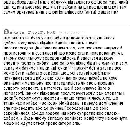
оце добродушне і миле обличчя відважного офіцера МВС, який
дві години вмовляв водія БТР заїхати на штрафплощадку і тим
самим врятував Київ від ригіоналівських (анти) фашистів?
nikolya
_ 21.05.2013 14:48
IP: 95.135.76.---
Ще такого не було у світі, аби з допомогою зла чинилося
добро. Тому всяка підміна фактів і понять з вуст
високопосадовців є очевидним злом, яке посилює напругу й
протистояння в суспільстві, що може стати некерованим. А в
такому суспільному середовищі хоча й вдасться декому
зловити "золоту рибку", але рано чи пізно біди не оминути всім.
Зараз ми бачимо тільки квіточки – "півнячі" бої, а завтра все
може бути набагато серйозніше... Усі великі конфлікти
починаються з дріб'язків: коли, наприклад, нахаба не хоче
визнавати маленьку несправедливість чи свою провину
супроти опонента, а натомість ще й звинувачує його в
неправоті. Такими підходами послуговуються люди аморальні.
Доки їх терпітимуть жертви – лише питання часу. А те, що
такий час прийде – ясно, як білий день. Тривале домінування
зла призводить або до руйнації середовища, де воно
закорінилося, або до подолання його супротивною силою –
добром. У будь-якому випадку великого конфлікту не оминути,
якщо не одумаються провокатори зла...