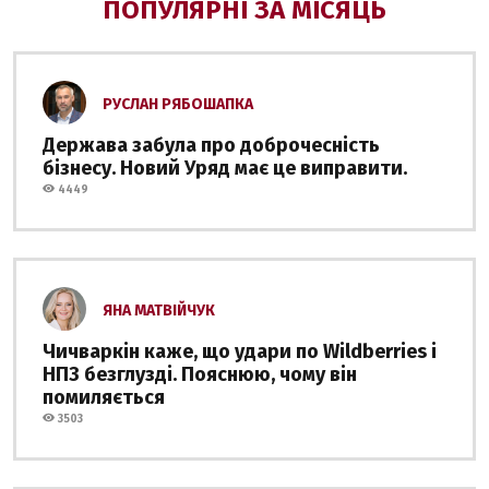
ПОПУЛЯРНІ ЗА МІСЯЦЬ
РУСЛАН РЯБОШАПКА
Держава забула про доброчесність
бізнесу. Новий Уряд має це виправити.
4449
ЯНА МАТВІЙЧУК
Чичваркін каже, що удари по Wildberries і
НПЗ безглузді. Пояснюю, чому він
помиляється
3503