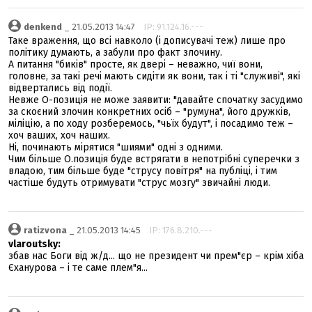
denkend
_ 21.05.2013 14:47
IP: 91.124.16.---
Таке враження, що всі навколо (і дописувачі теж) лише про
політику думають, а забули про факт злочину.
А питання "биків" просте, як двері – неважно, чиї вони,
головне, за такі речі мають сидіти як вони, так і ті "служиві", які
відвертались від події.
Невже О-позиція не може заявити: "давайте спочатку засудимо
за скоєний злочин конкретних осіб – "румуна", його дружків,
міліцію, а по ходу розберемось, "чьїх будут", і посадимо теж –
хоч ваших, хоч наших.
Ні, починають мірятися "шиями" одні з одними.
Чим більше О.позиція буде встрягати в непотрібні суперечки з
владою, тим більше буде "струсу повітря" на публіці, і тим
частіше будуть отримувати "струс мозгу" звичайні люди.
ratizvona
_ 21.05.2013 14:45
IP: 176.8.210.---
vlaroutsky:
збав нас Боги від ж/д... що не президент чи прем"єр – крім хіба
Єханурова – і те саме плем"я...