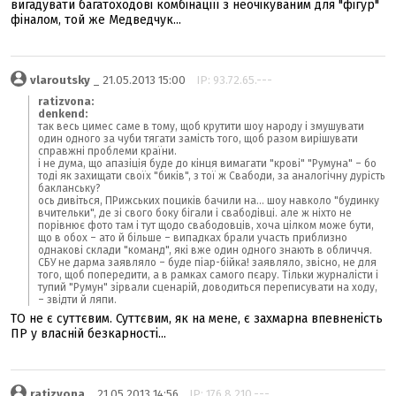
вигадувати багатоходові комбінаціїї з неочікуваним для "фігур"
фіналом, той же Медведчук...
vlaroutsky
_ 21.05.2013 15:00
IP: 93.72.65.---
ratizvona:
denkend:
так весь цимес саме в тому, щоб крутити шоу народу і змушувати
один одного за чуби тягати замість того, щоб разом вирішувати
справжні проблеми країни.
і не дума, що апазіція буде до кінця вимагати "крові" "Румуна" – бо
тоді як захищати своїх "биків", з тої ж Свабоди, за аналогічну дурість
бакланську?
ось дивіться, ПРижських поциків бачили на... шоу навколо "будинку
вчительки", де зі свого боку бігали і свабодівці. але ж ніхто не
порівнює фото там і тут щодо свабодовців, хоча цілком може бути,
що в обох – ато й більше – випадках брали участь приблизно
однакові склади "команд", які вже один одного знають в обличчя.
СБУ не дарма заявляло – буде піар-бійка! заявляло, звісно, не для
того, щоб попередити, а в рамках самого пєару. Тільки журналісти і
тупий "Румун" зірвали сценарій, доводиться переписувати на ходу,
– звідти й ляпи.
ТО не є суттєвим. Суттєвим, як на мене, є захмарна впевненість
ПР у власній безкарності...
ratizvona
_ 21.05.2013 14:56
IP: 176.8.210.---