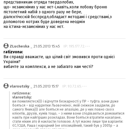
представникам отряда твердолобих,
що- нєзамєнімих у нас нєт-і,навіть,коли лобову броню
пістолетний набій з одного разу не бере,
діалєктічєскій бєспрєдл,обладаєт мєтодамі і средствамі,з
допомогою котрих буде доведена неодмін
на істина-нєзамєнімих у нас нєт.
ZLucheska
_ 21.05.2013 15:45
IP: 195.177.72.---
ratizvona:
Ви справді вважаєте, що цілий світ змовився проти однієї
України?
вибачте за комплекси, а не забагато нам честі?
vlaroutsky
_ 21.05.2013 15:17
IP: 93.72.65.---
ratizvona:
vlaroutsky:
ви помиляєтеся))) і відчуття безкарності у ПР – туфта. вони дуже
бояться – від нардепки Льовочкіної, якій сніжком зацідили, до
самого Яника))) але бояться не апазіцію, де у них повно своїх
клієнтів, друзів, кумів тощо, – з ними вони сподіваються домовитися
навіть при найгірших розкладах. Вони бояться втратити нахапане,
стати ніким ато й накласти головою. А тут маємо лише три варіанти:
ЄС/США, Раша і народний (не опозиційний, такий був у 2005р – а