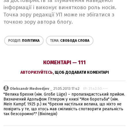
за достовірність та тлумачення наведеної
інформації і виконує винятково роль носія.
Точка зору редакції УП може не збігатися з
точкою зору автора блогу.
РОЗДІЛ:
ПОЛІТИКА
ТЕМА:
СВОБОДА СЛОВА
КОМЕНТАРІ — 111
АВТОРИЗУЙТЕСЬ
, ЩОБ ДОДАВАТИ КОМЕНТАРІ
Oleksandr Medvedjev
_ 21.05.2013 17:42
IP: 31.42.50.---
"Велика брехня (нім. Große Lüge) – пропагандистський прийом.
Визначений Адольфом Гітлером у книзі "Моя боротьба" (нім.
Mein Kampf, 1925 р.) як "брехня настільки велика, що ніхто не
повірить у те, що хтось мав сміливість спотворити реальність
так безсоромно"." (Вікіпедія)