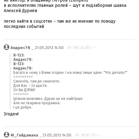
не виктор, а Владимир Петров (Lumpen)
в исполнителях главных ролей – шут и подзаборная шавка
Алексей Дурнев
легко найти в соцсетях – там же их мнение по поводу
последних событий
Андрес78
_ 21.05.2013 14:50
IP: 195.24.157.---
B-123:
Андрес78:
B-123:
Андрес78:
Багато в чому з Вами згоден. І на язиці лише одне: "Что делать?"
=========
Смокчіть, там де смокчете.
Для Вас – то щастя.
От Ви ДУРАК!
=======
Цілком можливо. Дурак це не найгірше.
Але не тварина продажна.
І це добре.
Згоден!
М_Гайдамака
_ 21.05.2013 14:50
IP: 95.67.79.---