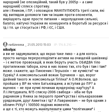
народний (не опозиційний, такий був у 2005р – а саме
народний) сплеск спротиву.
але і Яником, і ПР, і опозицією МАНІПУЛЮЮТЬ треті сили, які
під виглядом допомоги тим чи іншим проти опонентів,
вирішують одне просте питання – недопущення сильної,
багатої, квітучої України як конкурента в боротьбі за ресурси і
тд і тп. це стосується і РФ, і ЄС, і США.
ratizvona
_ 21.05.2013 15:03
IP: 176.8.210.---
nikolya:
а ви не задумувалися, що якраз таке лихо – а для когось
просто нагода перерозподілити активи на очищеній шахівниці
– і є метою провокацій, в яких беруть участь ОБИДВА тіпо
протилежних табори, хоча в них повно тих, хто був і там і там?
може. скажете, що Пинзеник і Терьохін – не кучмісти? чи
Гурвіц? А комсомольський вожак Турчинов – що, ворог
ідейний такого ж комсомольця Тігіпка? А О.М.Волков, що
пройшов у ВР як член Батьківщини, а вступив до ПР? а
яценюк – не при кучмі починав вундеркінд-кар"єру? А
Л.І.Нетудихата, N15 списку-2006 свабоди – хіба не був
радником у Яника за першого прем"єрства і кількаразовим
урядовцем, друг Ахметки і тд? А Лавринович – не був одним з
обличч РУХу? і 100500 подіних моментів.
а ще є ті, хто можуть маніпулювати цими "політиками" і