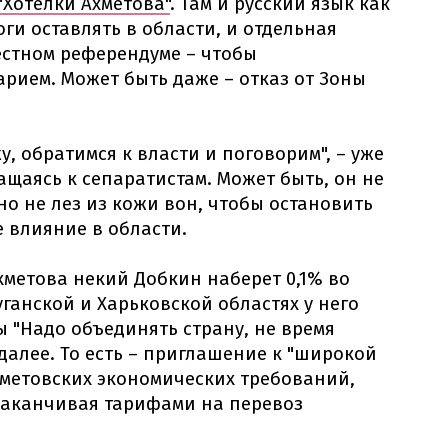
"Хотелки Ахметова"
. Там и русский язык как
ги оставлять в области, и отдельная
естном референдуме – чтобы
ием. Может быть даже – отказ от Зоны
у, обратимся к власти и поговорим", – уже
ащаясь к сепаратистам. Может быть, он не
но не лез из кожи вон, чтобы остановить
е влияние в области.
хметова некий Добкин наберет 0,1% во
уганской и Харьковской областях у него
ы "Надо объединять страну, не время
 далее. То есть – приглашение к "широкой
метовских экономических требований,
заканчивая тарифами на перевоз