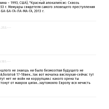
аина – 1993, США), "Красный апокалипсис: Сквозь
933 г. Мемуары свидетеля самого зловещего преступления
А-БА-БА-ГА-ЛА-МА-ГА, 2013 г.
4.253.---
5.181.---
рошлого не знаешь ни было безмозглая будущего не
й,богатой 17-18век...так вот мочалка вислоухая-сейчас тут
тут нет не войн ни коррупции.с какого хрена ты
 стонут от мавров циган...заутомояло Европу вся нечисть