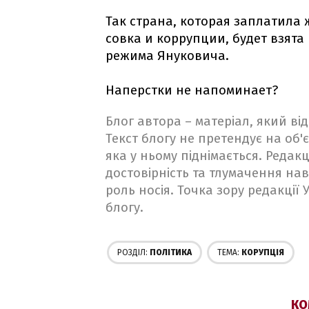
Так страна, которая заплатила 
совка и коррупции, будет взя
режима Януковича.
Наперстки не напоминает?
Блог автора – матеріал, який в
Текст блогу не претендує на об'є
яка у ньому піднімається. Редакц
достовірність та тлумачення на
роль носія. Точка зору редакції
блогу.
РОЗДІЛ:
ПОЛІТИКА
ТЕМА:
КОРУПЦІЯ
КО