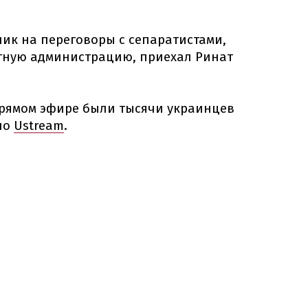
ник на переговоры с сепаратистами,
тную администрацию, приехал Ринат
прямом эфире были тысячи украинцев
по
Ustream
.