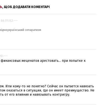
Ь
, ЩОБ ДОДАВАТИ КОМЕНТАРІ
 86.111.82.---
 східноукраїнський сепаратизм
20.---
 финансовых меценатов арестовать... при попытке к
-
ем. Или кому-то не понятно? Сейчас он пытается навязать
том оказаться в ситуации, где он имеет преимущество. Не
ить от его влияния и навязывать контригру.