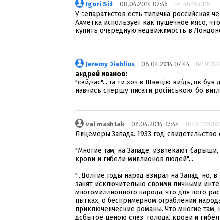
Igori Sid
_ 08.04.2014 07:46
IP: 46.185.115.---
У сепаратистов есть типична российская че
Ахметка использует как пушечное мясо, ч
купить очередную недвижимость в Лондоне
Jeremy Diablius
_ 08.04.2014 07:44
IP: 91.12
андрей иванов:
"сей,час"... та ти хоч в Швецію виїдь, як був
навчись спершу писати російською. бо вигля
val mashtak
_ 08.04.2014 07:44
IP: 74.125.18
Лицемеры Запада. 1933 год, свидетельство
"Многие там, на Западе, извлекают барыши,
крови и гибели миллионов людей"...
"...Долгие годы народ взирал на Запад, но, 
занят исключительно своими личными интер
многомиллионного народа, что для него ра
пытках, о беспримерном ограблении народа
приключенческие романы. Что многие там, 
добытое ценою слез, голода, крови и гибел