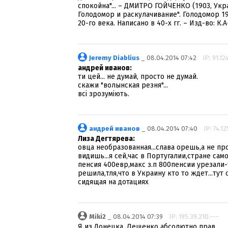
спокойна"... – ДМИТРО ГОЙЧЕНКО (1903, Укр
Голодомор и раскулачивание". Голодомор 1
20-го века. Написано в 40-х гг. – Изд-во: К.
Jeremy Diablius
_ 08.04.2014 07:42
IP: 91.12
андрей иванов:
ти цей... не думай, просто не думай.
скажи "волынская резня"...
всі зрозуміють.
андрей иванов
_ 08.04.2014 07:40
IP: 74.12
Лиза Дегтярева:
овца необразованная...слава орешь,а не п
видишь...я сей,час в Португалии,стране само
пенсия 400евр,макс з.п 800пенсии урезали-
решила,тля,что в Украину кто то ждет...тут
сидящая на дотациях
Miki2
_ 08.04.2014 07:39
IP: 195.39.210.---
Я из Донецка. Лещенко абсолютно прав.