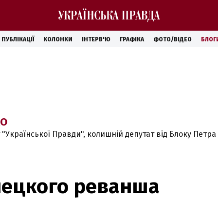
ПУБЛІКАЦІЇ
КОЛОНКИ
ІНТЕРВ'Ю
ГРАФІКА
ФОТО/ВІДЕО
БЛОГ
КО
 "Української Правди", колишній депутат від Блоку Петр
нецкого реванша