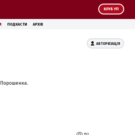
КЛУБ УП
И
ПОДКАСТИ
АРХІВ
АВТОРИЗАЦІЯ
а Порошенка.
152