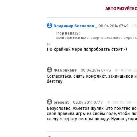
АВТОРИЗУЙТЕС
Владимир Беспалов
_ 08.04.2014 07:49
IP:
Ігор Капась:
мені здається що зі смертю ахмєтова помре і
++
По крайней мере попробовать стоит:-)
Фабрикант
_ 08.04.2014 07:48
IP: 109.197.2
Согласиться, снять конфликт, зачинщиков и
бегству
present
_ 08.04.2014 07:47
IP: 188.115.188.--
Безусловно, Ахметов жулик. Это понятно вс
свои правила игры на своём поле, чтобы по
следует идти у него на поводу. Нужно уход