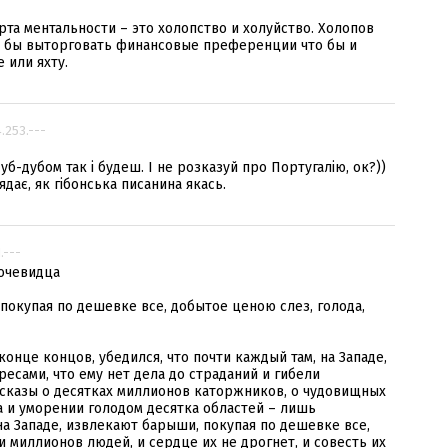
рта ментальности – это холопство и холуйство. Холопов
то бы выторговать финансовые преференции что бы и
 или яхту.
4.253.---
 дуб-дубом так і будеш. І не розказуй про Португалію, ок?))
дає, як гібонська писанина якась.
1.---
 очевидца
 покупая по дешевке все, добытое ценою слез, голода,
в конце концов, убедился, что почти каждый там, на Западе,
есами, что ему нет дела до страданий и гибели
ссказы о десятках миллионов каторжников, о чудовищных
 и уморении голодом десятка областей – лишь
на Западе, извлекают барыши, покупая по дешевке все,
и миллионов людей, и сердце их не дрогнет, и совесть их