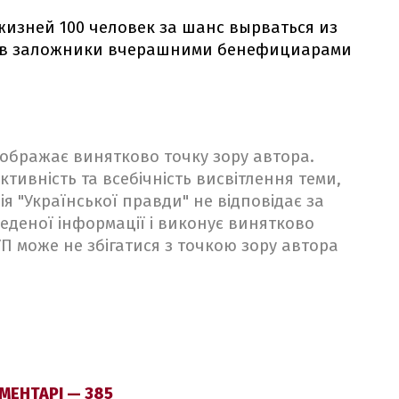
жизней 100 человек за шанс вырваться из
та в заложники вчерашними бенефициарами
ідображає винятково точку зору автора.
ктивність та всебічність висвітлення теми,
ія "Української правди" не відповідає за
веденої інформації і виконує винятково
 УП може не збігатися з точкою зору автора
МЕНТАРІ — 385