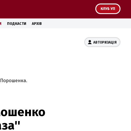
КЛУБ УП
И
ПОДКАСТИ
АРХІВ
АВТОРИЗАЦІЯ
а Порошенка.
мошенко
за''