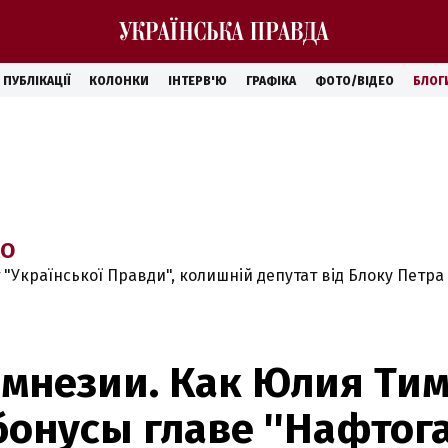
ПУБЛІКАЦІЇ
КОЛОНКИ
ІНТЕРВ'Ю
ГРАФІКА
ФОТО/ВІДЕО
БЛОГ
КО
 "Української Правди", колишній депутат від Блоку Петр
амнезии. Как Юлия Ти
онусы главе ''Нафтога