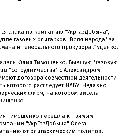
ся атака на компанию "УкрГазДобыча",
уппе газовых олигархов "Воля народа" за
мана и генерального прокурора Луценко.
алась Юлия Тимошенко. Бывшую "газовую
узы "сотрудничества" с Александром
имеют договора совместной деятельности
ть которого расследует НАБУ. Недавно
ерческих фирм, на котором висела
нищенко".
ия Тимошенко перешла к прямым
омпании "УкрГазДобыча" Олега
омпанию от олигархическим полипов.