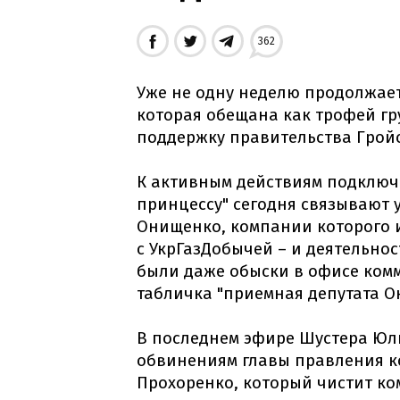
362
Уже не одну неделю продолжает
которая обещана как трофей гр
поддержку правительства Гройс
К активным действиям подключ
принцессу" сегодня связывают 
Онищенко, компании которого 
с УкрГазДобычей – и деятельнос
были даже обыски в офисе комм
табличка "приемная депутата О
В последнем эфире Шустера Юл
обвинениям главы правления к
Прохоренко, который чистит к