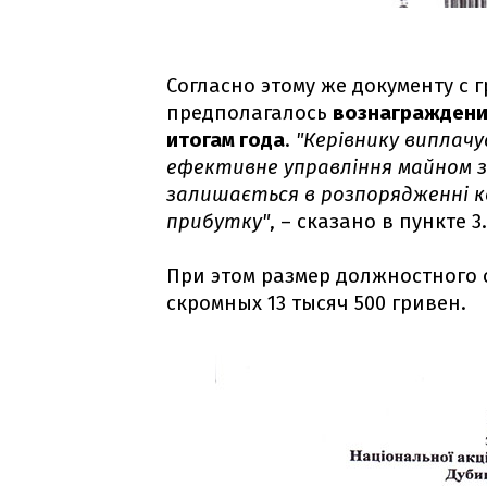
Согласно этому же документу с
предполагалось
вознаграждение
итогам года
.
"Керівнику виплач
ефективне управління майном з
залишається в розпорядженні ко
прибутку"
, – сказано в пункте 3
При этом размер должностного 
скромных 13 тысяч 500 гривен.