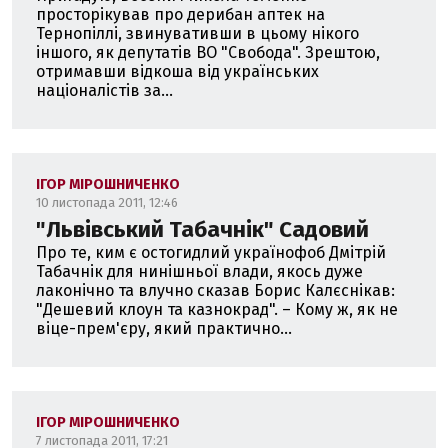
просторікував про дерибан аптек на
Тернопіллі, звинувативши в цьому нікого
іншого, як депутатів ВО "Свобода". Зрештою,
отримавши відкоша від українських
націоналістів за...
ІГОР МІРОШНИЧЕНКО
10 листопада 2011, 12:46
"Львівський Табачнік" Садовий
Про те, ким є остогидлий українофоб Дмітрій
Табачнік для нинішньої влади, якось дуже
лаконічно та влучно сказав Борис Калєснікав:
"Дешевий клоун та казнокрад". – Кому ж, як не
віце-прем'єру, який практично...
ІГОР МІРОШНИЧЕНКО
7 листопада 2011, 17:21