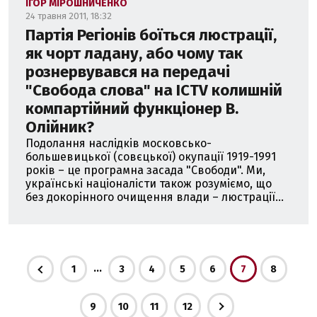
ІГОР МІРОШНИЧЕНКО
24 травня 2011, 18:32
Партія Регіонів боїться люстрації,
як чорт ладану, або чому так
рознервувався на передачі
"Свобода слова" на ICTV колишній
компартійний функціонер В.
Олійник?
Подолання наслідків московсько-
большевицької (совєцької) окупації 1919-1991
років – це програмна засада "Свободи". Ми,
українські націоналісти також розуміємо, що
без докорінного очищення влади – люстрації...
...
1
3
4
5
6
7
8
9
10
11
12