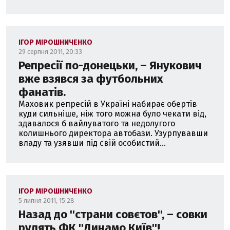
ІГОР МІРОШНИЧЕНКО
29 серпня 2011, 20:33
Репресії по-донецьки, – Янукович
вже взявся за футбольних
фанатів.
Маховик репресій в Україні набирає обертів
куди сильніше, ніж того можна було чекати від,
здавалося б вайлуватого та недолугого
колишнього директора автобази. Узурпувавши
владу та узявши під свій особистий...
ІГОР МІРОШНИЧЕНКО
5 липня 2011, 15:28
Назад до ''страни совєтов'', – совки
рулять ФК ''Динамо Київ''!