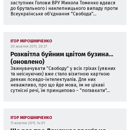
заступник Голови ВРУ Микола Томенко вдався
до брутального і наклепницького випаду проти
Всеукраїнське об'єднання "Свобода"...
ІГОР МІРОШНИЧЕНКО
20 жовтня 2011, 20:27
Розквітла буйним цвітом бузина...
(оновлено)
Звинувачувати "Свободу" у всіх гріхах (уявних
та неіснуючих) вже стало візитною карткою
деяких псевдо-інтелектуалів. Для них
неважливо, про що йде мова, їм не цікаві
сутнісні речі, їм принципово – "погавкати"...
ІГОР МІРОШНИЧЕНКО
11 жовтня 2011, 14:01