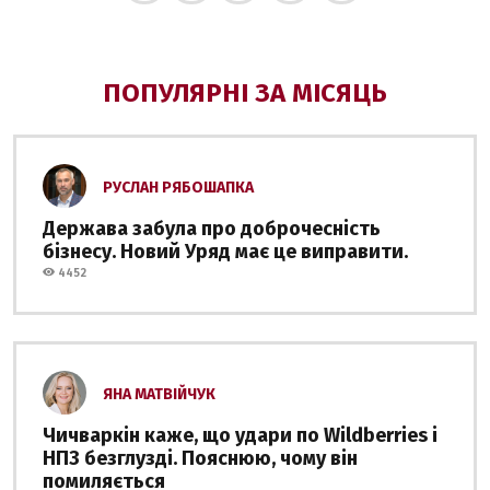
ПОПУЛЯРНІ ЗА МІСЯЦЬ
РУСЛАН РЯБОШАПКА
Держава забула про доброчесність
бізнесу. Новий Уряд має це виправити.
4452
ЯНА МАТВІЙЧУК
Чичваркін каже, що удари по Wildberries і
НПЗ безглузді. Пояснюю, чому він
помиляється