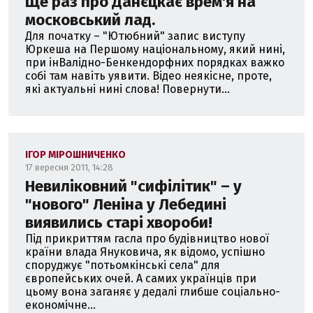
Ще раз про Данєцкає врем'я на
московський лад.
Для початку – "Ютюбний" запис виступу
Юркеша на Першому національному, який нині,
при інВалідно-Бенкендорфних порядках важко
собі там навіть уявити. Відео неякісне, проте,
які актуальні нині слова! Повернути...
ІГОР МІРОШНИЧЕНКО
17 вересня 2011, 14:28
Невиліковний "сифілітик" – у
"нового" Леніна у Лебедині
виявились старі хвороби!
Під прикриттям гасла про будівництво нової
країни влада Януковича, як відомо, успішно
споруджує "потьомкінські села" для
європейських очей. А самих українців при
цьому вона заганяє у дедалі глибше соціально-
економічне...