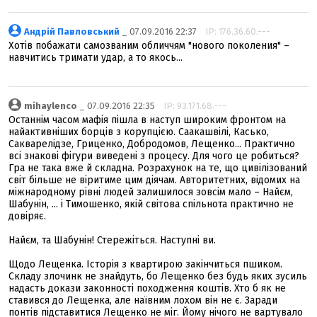
Андрій Павловський
_ 07.09.2016 22:37
IP: 176.36.60.---
Хотів побажати самозваним обличчям "нового поколения" –
навчитись тримати удар, а то якось...
mihaylenco
_ 07.09.2016 22:35
IP: 93.171.68.---
Останнім часом мафія пішла в наступ широким фронтом на
найактивніших борців з корупцією. Саакашвілі, Касько,
Сакварелідзе, Гриценко, Добродомов, Лещенко... Практично
всі знакові фігури виведені з процесу. Для чого це робиться?
Гра не така вже й складна. Розрахунок на те, що цивілізований
світ більше не віритиме цим діячам. Авторитетних, відомих на
міжнародному рівні людей залишилося зовсім мало – Найєм,
Шабунін, ... і Тимошенко, якій світова спільнота практично не
довіряє.
Найєм, та Шабунін! Стережіться. Наступні ви.
Щодо Лещенка. Історія з квартирою закінчиться пшиком.
Складу злочинк не знайдуть, бо Лещенко без будь яких зусиль
надасть докази законності походження коштів. Хто б як не
ставився до Лещенка, але наївним лохом він не є. Заради
понтів підставитися Лещенко не міг. Йому нічого не вартувало