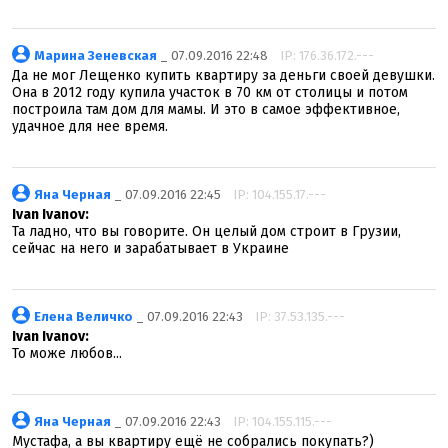
Марина Зеневская
_ 07.09.2016 22:48
IP: 176.36.172.---
Да не мог Лещенко купить квартиру за деньги своей девушки.
Она в 2012 году купила участок в 70 км от столицы и потом
построила там дом для мамы. И это в самое эффективное,
удачное для нее время.
Яна Черная
_ 07.09.2016 22:45
IP: 104.155.17.---
Ivan Ivanov:
Та ладно, что вы говорите. Он целый дом строит в Грузии,
сейчас на него и зарабатывает в Украине
Елена Величко
_ 07.09.2016 22:43
IP: 37.53.135.---
Ivan Ivanov:
То може любов...
Яна Черная
_ 07.09.2016 22:43
IP: 104.155.115.---
Мустафа, а вы квартиру ещё не собрались покупать?)