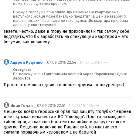
можуть без будь яких проблем.
Нікому в голову не приходило, що Лещенко цю квартиру вже
наступного місяця може банально продати? Та ще й з наваром! Я,
наприклад, схиляюся саме до такої думки. Що квартира придбана
для наступної спекуляції.
знаете, честно, даже в глову не приходило) и так самому себе
подгадить, что бы заработать на спекуляции квартирой – это
безумие, как по-моему.
Андрей Руденко
_ 07.09.2016 22:54
IP: 37.229.177.---
Светулёк:
По-вашему, воры Григоришина честней воров Порошенко? Идите
лесом все.
Просто что можно одним, то нельзя другим... конкуренция)
Иван Гелан
_ 07.09.2016 22:51
IP: 213.110.136.---
Лещенко всегда геройськи брал под защиту "голубых" евреев
и не скрывал ненавести к ВО "Свобода". Просто на майдане
гибли одни, а сказочно богатеют на войне и разрухе совсем
другие. Лещенко конечно не Пашинский, но многие его
считали порядочным человеком а не барыгой