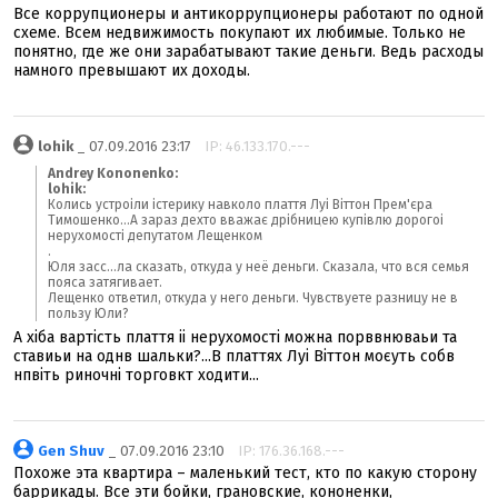
Все коррупционеры и антикоррупционеры работают по одной
схеме. Всем недвижимость покупают их любимые. Только не
понятно, где же они зарабатывают такие деньги. Ведь расходы
намного превышают их доходы.
lohik
_ 07.09.2016 23:17
IP: 46.133.170.---
Andrey Kononenko:
lohik:
Колись устроіли істерику навколо плаття Луі Віттон Прем'єра
Тимошенко...А зараз дехто вважає дрібницею купівлю дорогоі
нерухомості депутатом Лещенком
.
Юля засс...ла сказать, откуда у неё деньги. Сказала, что вся семья
пояса затягивает.
Лещенко ответил, откуда у него деньги. Чувствуете разницу не в
пользу Юли?
А хіба вартість плаття іі нерухомості можна порввнюваьи та
ставиьи на однв шальки?...В платтях Луі Віттон моєуть собв
нпвіть риночні торговкт ходити...
Gen Shuv
_ 07.09.2016 23:10
IP: 176.36.168.---
Похоже эта квартира – маленький тест, кто по какую сторону
баррикады. Все эти бойки, грановские, кононенки,