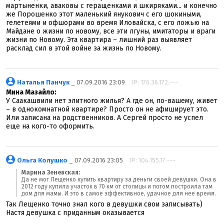
мартыненки, аваковы с геращенками и шкиряками... и конечно
же Порошенко этот маленький янукович с его шокиными,
гелетеями и офшорами во время Иловайска, с его ложью на
Майдане о жизни по новому, все эти лгуны, имитаторы и враги
жизни по Новому. Эта квартира – лишний раз выявляет
расклад сил в этой войне за жизнь по Новому.
Наталья Панчук
_ 07.09.2016 23:09
IP: 176.36.172.---
Мина Мазайло:
У Саакашвили нет элитного жилья? А где он, по-вашему, живет
– в однокомнатной квартире? Просто он не афиширует это.
Или записана на родственников. А Сергей просто не успел
еще на кого-то оформить.
Ольга Колушко
_ 07.09.2016 23:05
IP: 104.155.17.---
Марина Зеневская:
Да не мог Лещенко купить квартиру за деньги своей девушки. Она в
2012 году купила участок в 70 км от столицы и потом построила там
дом для мамы. И это в самое эффективное, удачное для нее время.
Так Лещенко точно знал кого в девушки свои записывать)
Настя девушка с приданным оказывается