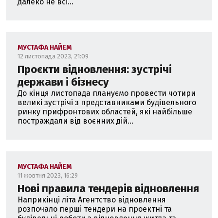
далеко не всі...
МУСТАФА НАЙЕМ
12 листопада 2023, 21:09
Проєкти відновлення: зустрічі
держави і бізнесу
До кінця листопада плануємо провести чотири
великі зустрічі з представниками будівельного
ринку прифронтових областей, які найбільше
постраждали від воєнних дій...
МУСТАФА НАЙЕМ
11 жовтня 2023, 16:29
Нові правила тендерів відновлення
Наприкінці літа Агентство відновлення
розпочало перші тендери на проектні та