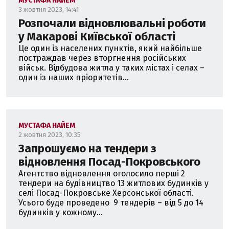
МУСТАФА НАЙЕМ
3 жовтня 2023, 14:41
Розпочали відновлювальні роботи
у Макарові Київської області
Це один із населених пунктів, який найбільше
постраждав через вторгнення російських
військ. Відбудова житла у таких містах і селах –
один із наших пріоритетів...
МУСТАФА НАЙЕМ
2 жовтня 2023, 10:35
Запрошуємо на тендери з
відновлення Посад-Покровського
Агентство відновлення оголосило перші 2
тендери на будівництво 13 житлових будинків у
селі Посад-Покровське Херсонської області.
Усього буде проведено 9 тендерів – від 5 до 14
будинків у кожному...