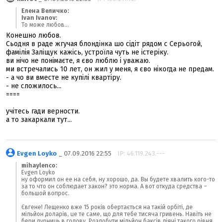
Елена Величко:
Ivan Ivanov:
То може любов...
Конешно любов.
Сьодня в раде жгучая блондінка шо сідіт рядом с Серьогой,
фамілія Заліщук кажісь, устроїла чуть не істеріку.
ви нічо не понімаєте, я єво люблю і уважаю.
ми встречались 10 лет, он жил у меня, я єво нікогда не предам.
- а чо ви вместе не купілі квартіру.
- не сложилось...
====
учітесь гади верности.
а то закаркали тут...
Evgen Loyko
_ 07.09.2016 22:55
IP: 46.119.243.---
mihaylenco:
Evgen Loyko
ну оформил он ее на себя, ну хорошо, да. Вы будете хвалить кого-то
за то что он соблюдает закон? это норма. А вот откуда средства –
большой вопрос.
Євгене! Лещенко вже 15 років обертається на такій орбіті, де
мільйон доларів, це те саме, що для тебе тисяча гривень. Навіть не
бери дурниць в голову. Роздобути мільйон баксів діячі такого рівня