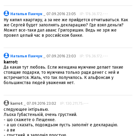
Наталья Панчук
_ 07.09.2016 23:05
IP: 176.36.172.---
Ну кипил квартиру, а за нее же прийдется отчитываться. Как
же Сергей будет заполнять декларацию? Где взял деньги?
Может все-таки дал аванс Григоришин. Ведь не зря же
провел целый час в российском банке.
Наталья Панчук
_ 07.09.2016 23:03
IP: 176.36.172.---
karrot:
Да какая тут любовь. Если женщина мужчине делает такие
стоящие подарки, то мужчина только ради денег с ней и
встречается. Жаль, что так получилось. К альфонсам у
большинства людей уважения нет.
karrot
_ 07.09.2016 23:02
IP: 130.211.75.---
следующее інтірьвью.
Льоха Губастенькій, очень грустний.
- шо скажете о Лещенке.
- а шо сказать, подождьом пусть заполніт е декларацію.
- а ви
- грустний. я заполніл простую.