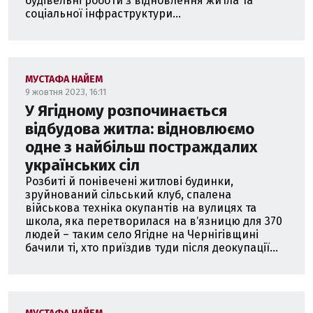
будівельні роботи з відновлення житла та
соціальної інфраструктури...
МУСТАФА НАЙЕМ
9 жовтня 2023, 16:11
У Ягідному розпочинається
відбудова житла: відновлюємо
одне з найбільш постраждалих
українських сіл
Розбиті й понівечені житлові будинки,
зруйнований сільський клуб, спалена
військова техніка окупантів на вулицях та
школа, яка перетворилася на вʼязницю для 370
людей – таким село Ягідне на Чернігівщині
бачили ті, хто приїздив туди після деокупації...