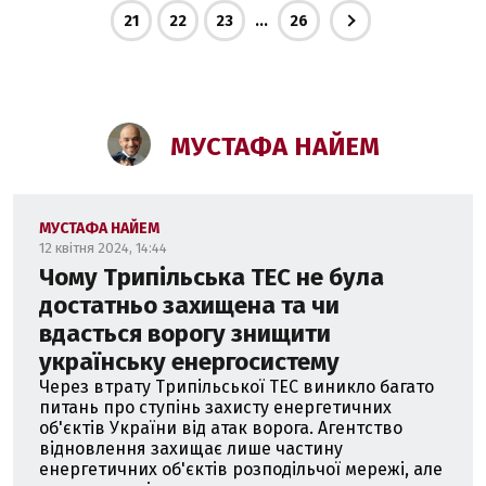
...
21
22
23
26
МУСТАФА НАЙЕМ
МУСТАФА НАЙЕМ
12 квітня 2024, 14:44
Чому Трипільська ТЕС не була
достатньо захищена та чи
вдасться ворогу знищити
українську енергосистему
Через втрату Трипільської ТЕС виникло багато
питань про ступінь захисту енергетичних
об'єктів України від атак ворога. Агентство
відновлення захищає лише частину
енергетичних об'єктів розподільчої мережі, але