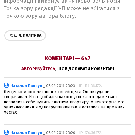
інформації і виконує винятково роль носія.
Точка зору редакції УП може не збігатися з
точкою зору автора блогу.
РОЗДІЛ:
ПОЛІТИКА
КОМЕНТАРІ — 647
АВТОРИЗУЙТЕСЬ
, ЩОБ ДОДАВАТИ КОМЕНТАРІ
Наталья Панчук
_ 07.09.2016 23:23
IP: 176.36.172.---
Лещенко много лет шел к своей цели. Он никуда не
сворачивал. И вот добился какого успеха, что даже смог
позволить себе купить элитную квартиру. А некоторые его
одноклассники и одногруппники так и остались на прежних
местах.
Наталья Панчук
_ 07.09.2016 23:20
IP: 176.36.172.---