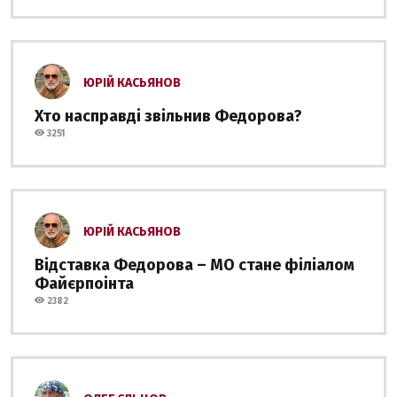
ЮРІЙ КАСЬЯНОВ
Хто насправді звільнив Федорова?
3251
ЮРІЙ КАСЬЯНОВ
Відставка Федорова – МО стане філіалом
Файєрпоінта
2382