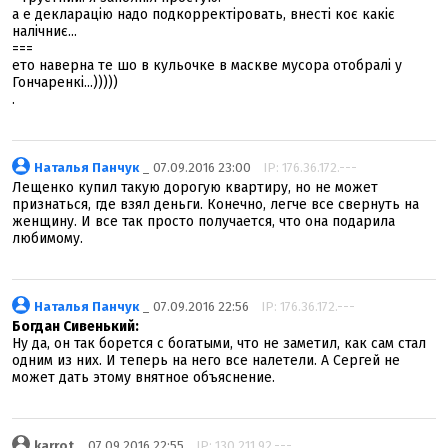
а е декларацію надо подкорректіровать, внесті коє какіє
налічниє...
===
ето наверна те шо в кульочке в маскве мусора отобралі у
Гончаренкі...)))))
.
Наталья Панчук
_ 07.09.2016 23:00
IP: 176.36.172.---
Лещенко купил такую дорогую квартиру, но не может
признаться, где взял деньги. Конечно, легче все свернуть на
женщину. И все так просто получается, что она подарила
любимому.
Наталья Панчук
_ 07.09.2016 22:56
IP: 176.36.172.---
Богдан Сивенький:
Ну да, он так борется с богатыми, что не заметил, как сам стал
одним из них. И теперь на него все налетели. А Сергей не
может дать этому внятное объяснение.
karrot
_ 07.09.2016 22:55
IP: 130.211.92.---