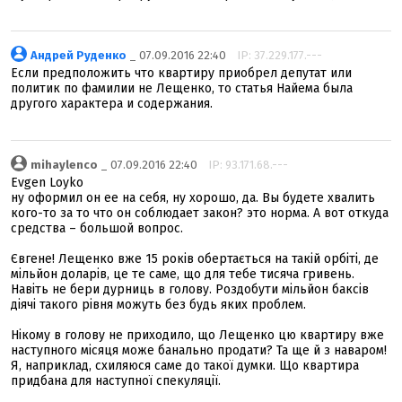
Андрей Руденко
_ 07.09.2016 22:40
IP: 37.229.177.---
Если предположить что квартиру приобрел депутат или
политик по фамилии не Лещенко, то статья Найема была
другого характера и содержания.
mihaylenco
_ 07.09.2016 22:40
IP: 93.171.68.---
Evgen Loyko
ну оформил он ее на себя, ну хорошо, да. Вы будете хвалить
кого-то за то что он соблюдает закон? это норма. А вот откуда
средства – большой вопрос.
Євгене! Лещенко вже 15 років обертається на такій орбіті, де
мільйон доларів, це те саме, що для тебе тисяча гривень.
Навіть не бери дурниць в голову. Роздобути мільйон баксів
діячі такого рівня можуть без будь яких проблем.
Нікому в голову не приходило, що Лещенко цю квартиру вже
наступного місяця може банально продати? Та ще й з наваром!
Я, наприклад, схиляюся саме до такої думки. Що квартира
придбана для наступної спекуляції.