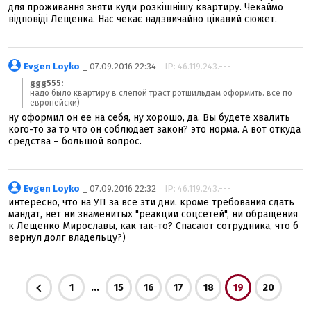
для проживання зняти куди розкішнішу квартиру. Чекаймо
відповіді Лещенка. Нас чекає надзвичайно цікавий сюжет.
Evgen Loyko
_ 07.09.2016 22:34
IP: 46.119.243.---
ggg555:
надо было квартиру в слепой траст ротшильдам оформить. все по
европейски)
ну оформил он ее на себя, ну хорошо, да. Вы будете хвалить
кого-то за то что он соблюдает закон? это норма. А вот откуда
средства – большой вопрос.
Evgen Loyko
_ 07.09.2016 22:32
IP: 46.119.243.---
интересно, что на УП за все эти дни. кроме требования сдать
мандат, нет ни знаменитых "реакции соцсетей", ни обращения
к Лещенко Мирославы, как так-то? Спасают сотрудника, что б
вернул долг владельцу?)
...
1
15
16
17
18
19
20