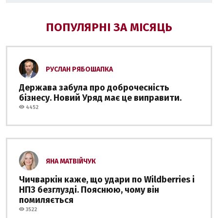
ПОПУЛЯРНІ ЗА МІСЯЦЬ
РУСЛАН РЯБОШАПКА
Держава забула про доброчесність
бізнесу. Новий Уряд має це виправити.
4452
ЯНА МАТВІЙЧУК
Чичваркін каже, що удари по Wildberries і
НПЗ безглузді. Пояснюю, чому він
помиляється
3522