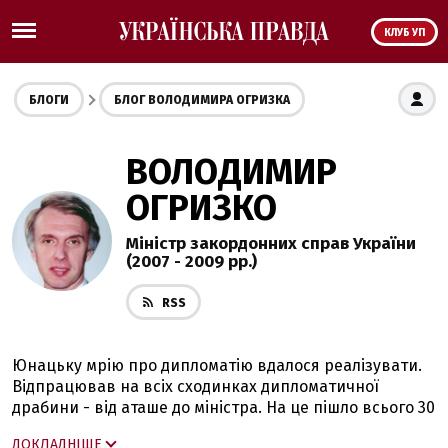
КЛУБ УП
БЛОГИ
БЛОГ ВОЛОДИМИРА ОГРИЗКА
ВОЛОДИМИР
ОГРИЗКО
Міністр закордонних справ України
(2007 - 2009 рр.)
RSS
Юнацьку мрію про дипломатію вдалося реалізувати.
Відпрацював на всіх сходинках дипломатичної
драбини - від аташе до міністра. На це пішло всього 30
років. Бачив і бачу своє покликання у поверненні
ДОКЛАДНІШЕ