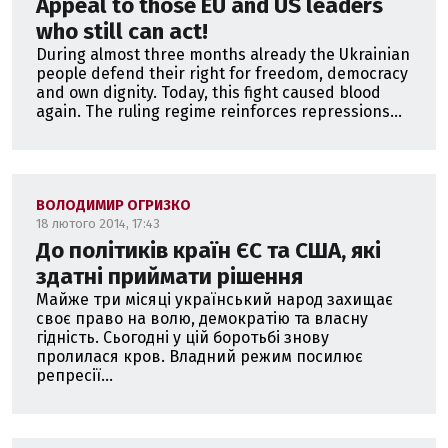
Appeal to those EU and US leaders
who still can act!
During almost three months already the Ukrainian
people defend their right for freedom, democracy
and own dignity. Today, this fight caused blood
again. The ruling regime reinforces repressions...
ВОЛОДИМИР ОГРИЗКО
18 лютого 2014, 17:43
До політиків країн ЄС та США, які
здатні приймати рішення
Майже три місяці український народ захищає
своє право на волю, демократію та власну
гідність. Сьогодні у цій боротьбі знову
пролилася кров. Владний режим посилює
репресії...