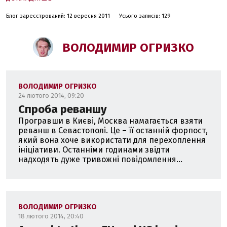
України до європейських цінностей та приєднання до
євроатлантичних структур.
Блог зареєстрований: 12 вересня 2011
Усього записів: 129
Переконаний українофіл - робив і робитиму все для
того, щоб ми усі пишалися своєю країною, були
ВОЛОДИМИР ОГРИЗКО
гордими від розуміння того, що є українцями.
Тверезий оптиміст - обґрунтовано вірю в те, що
майбутнє України є дуже позитивним.
ВОЛОДИМИР ОГРИЗКО
24 лютого 2014, 09:20
Спроба реваншу
Програвши в Києві, Москва намагається взяти
реванш в Севастополі. Це – її останній форпост,
який вона хоче використати для перехоплення
ініціативи. Останніми годинами звідти
надходять дуже тривожні повідомлення...
ВОЛОДИМИР ОГРИЗКО
18 лютого 2014, 20:40