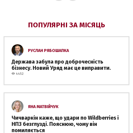
ПОПУЛЯРНІ ЗА МІСЯЦЬ
РУСЛАН РЯБОШАПКА
Держава забула про доброчесність
бізнесу. Новий Уряд має це виправити.
4452
ЯНА МАТВІЙЧУК
Чичваркін каже, що удари по Wildberries і
НПЗ безглузді. Пояснюю, чому він
помиляється