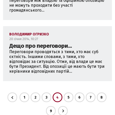
переговори між владою та офіційною опозицію
не можуть проходити без участі
громадянського...
ВОЛОДИМИР ОГРИЗКО
20 січня 2014, 10:27
Дещо про переговори...
Переговори проводяться з тими, хто має суб
´єктність. Іншими словами, з тими, хто
відповідає за ситуацію. Отже, від влади це має
бути Президент. Від опозиції це мають бути три
керівники відповідних партій...
1
2
3
4
5
6
7
8
9