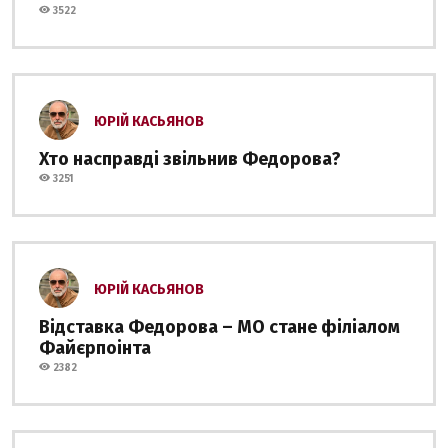
3522
ЮРІЙ КАСЬЯНОВ
Хто насправді звільнив Федорова?
3251
ЮРІЙ КАСЬЯНОВ
Відставка Федорова – МО стане філіалом
Файєрпоінта
2382