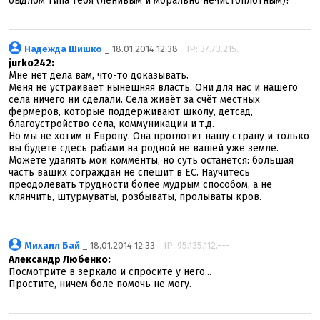
быдлом типа тебя (ленивым и морально нечистоплотным)?
Надежда Шишко
_ 18.01.2014 12:38
IP: 37.73.215.---
jurko242:
Мне нет дела вам, что-то доказывать.
Меня не устраивает нынешняя власть. Они для нас и нашего
села ничего ни сделали. Села живёт за счёт местных
фермеров, которые поддерживают школу, детсад,
благоустройство села, коммуникации и т.д.
Но мы не хотим в Европу. Она проглотит нашу страну и только
вы будете сдесь рабами на родной не вашей уже земле.
Можете удалять мои комменты, но суть останется: большая
часть ваших сограждан не спешит в ЕС. Научитесь
преодолевать трудности более мудрым способом, а не
клянчить, штурмуваты, розбываты, пролываты кров.
Михаил Бай
_ 18.01.2014 12:33
IP: 95.135.112.---
Александр Любенко:
Посмотрите в зеркало и спросите у него...
Простите, ничем боле помочь не могу.