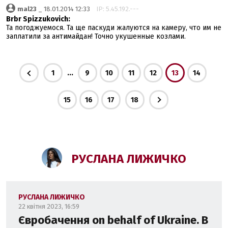
mal23
_ 18.01.2014 12:33
IP: 5.45.192.---
Brbr Spizzukovich:
Та погоджуемося. Та ще паскуди жалуются на камеру, что им не
заплатили за антимайдан! Точно укушенные козлами.
...
1
9
10
11
12
13
14
15
16
17
18
РУСЛАНА ЛИЖИЧКО
РУСЛАНА ЛИЖИЧКО
22 квітня 2023, 16:59
Євробачення on behalf of Ukraine. В