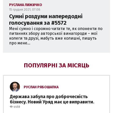
РУСЛАНА ЛИЖИЧКО
15 грудня 2021, 07:08
Сумні роздуми напередодні
голосування за #5572
Мені сумно і соромно читати те, як опоненти по
питаннях збору авторської винагороди – мої
колеги та друзі, мабуть вже колишні, пишуть
про мене...
ПОПУЛЯРНІ ЗА МІСЯЦЬ
РУСЛАН РЯБОШАПКА
Держава забула про доброчесність
бізнесу. Новий Уряд має це виправити.
4450