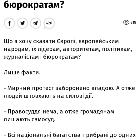
бюрократам?
218
426
Що я хочу сказати Європі, європейським
народам, їх лідерам, авторитетам, політикам,
журналістам і бюрократам?
Лише факти.
- Мирний протест заборонено владою. А отже
людей штовхають на силові дії.
- Правосуддя нема, а отже громадянам
лишають самосуд.
- Всі національні багатства прибрані до одних