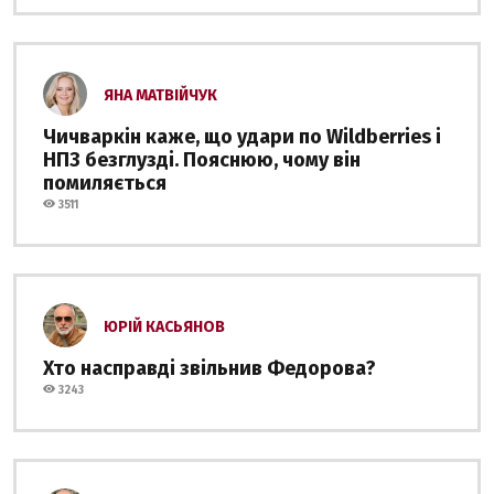
ЯНА МАТВІЙЧУК
Чичваркін каже, що удари по Wildberries і
НПЗ безглузді. Пояснюю, чому він
помиляється
3511
ЮРІЙ КАСЬЯНОВ
Хто насправді звільнив Федорова?
3243