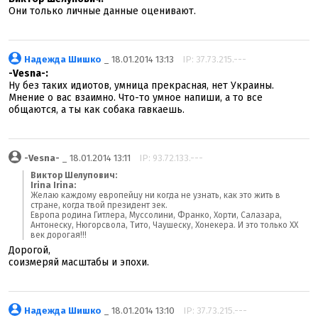
Они только личные данные оценивают.
Надежда Шишко
_ 18.01.2014 13:13
IP: 37.73.215.---
-Vesna-:
Ну без таких идиотов, умница прекрасная, нет Украины.
Мнение о вас взаимно. Что-то умное напиши, а то все
общаются, а ты как собака гавкаешь.
-Vesna-
_ 18.01.2014 13:11
IP: 93.72.133.---
Виктор Шелупович:
Irina Irina:
Желаю каждому европейцу ни когда не узнать, как это жить в
стране, когда твой президент зек.
Европа родина Гитлера, Муссолини, Франко, Хорти, Салазара,
Антонеску, Нюгорсвола, Тито, Чаушеску, Хонекера. И это только ХХ
век дорогая!!!
Дорогой,
cоизмеряй масштабы и эпохи.
Надежда Шишко
_ 18.01.2014 13:10
IP: 37.73.215.---