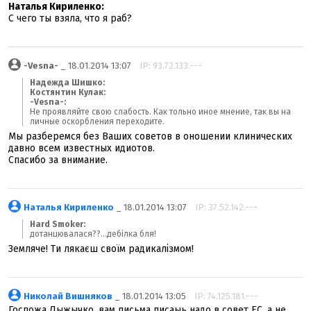
Наталья Кириленко:
С чего ты взяла, что я раб?
-Vesna-
_ 18.01.2014 13:07
IP: 93.72.133.---
Надежда Шишко:
Костянтин Кулак:
-Vesna-:
Не проявляйте свою слабость. Как тольно иное мнение, так вы на
личные оскорбления переходите.
Мы разберемся без Ваших советов в оношении клинических
давно всем известных идиотов.
Спасибо за внимание.
Наталья Кириленко
_ 18.01.2014 13:07
IP: 37.52.142.---
Hard Smoker:
дотанцювалася??...дебілка бля!
Земляче! Ти лякаєш своїм радикалізмом!
Николай Вишняков
_ 18.01.2014 13:05
IP: 74.125.181.---
Госпожа Лыжычко, вам письма писаыь надо в совет ЕС, а не