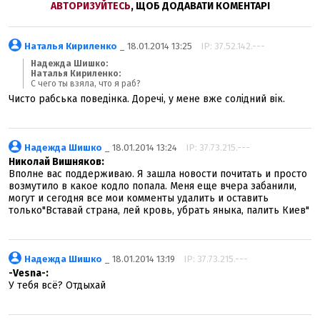
АВТОРИЗУЙТЕСЬ
, ЩОБ ДОДАВАТИ КОМЕНТАРІ
Наталья Кириленко
_ 18.01.2014 13:25
IP: 37.52.142.---
Надежда Шишко:
Наталья Кириленко:
С чего ты взяла, что я раб?
Чисто рабська поведінка. Доречі, у мене вже солідний вік.
Надежда Шишко
_ 18.01.2014 13:24
IP: 37.73.215.---
Николай Вишняков:
Вполне вас поддерживаю. Я зашла новости почитать и просто
возмутило в какое кодло попала. Меня еще вчера забанили,
могут и сегодня все мои комменты удалить и оставить
только"Вставай страна, лей кровь, убрать яныка, палить Киев"
Надежда Шишко
_ 18.01.2014 13:19
IP: 37.73.215.---
-Vesna-:
У тебя всё? Отдыхай