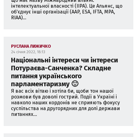
що має назву Міжнародний альянс
інтелектуальної власності (IIPA). Це Альянс, що
об'єднує інші організації (AAP, ESA, IFTA, MPA,
RIAA)...
РУСЛАНА ЛИЖИЧКО
24 січня 2022, 18:13
Національні інтереси чи інтереси
Потураєва-Санченка? Складне
питання українського
парламентаризму 🙂
Я вас всіх вітаю і хотіла би, щоби тон нашої
розмови був доволі гострий. Події в Україні і
навколо наших кордонів не сприяють фокусу
суспільства на другорядних для долі держави
питаннях...