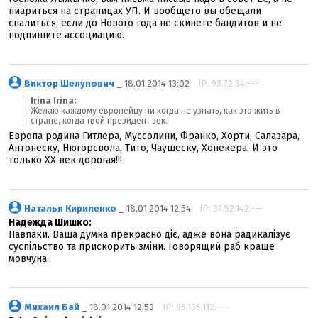
пиариться на страницах УП. И вообщето вы обещали
спалиться, если до Нового года не скинете бандитов и не
подпишите ассоциацию.
Виктор Шелупович
_ 18.01.2014 13:02
IP: 93.72.34.---
Irina Irina:
Желаю каждому европейцу ни когда не узнать, как это жить в
стране, когда твой президент зек.
Европа родина Гитлера, Муссолини, Франко, Хорти, Салазара,
Антонеску, Нюгорсвола, Тито, Чаушеску, Хонекера. И это
только ХХ век дорогая!!!
Наталья Кириленко
_ 18.01.2014 12:54
IP: 37.52.142.---
Надежда Шишко:
Навпаки. Ваша думка прекрасно діє, адже вона радикалізує
суспільство та прискорить зміни. Говорящий раб краще
мовчуна.
Михаил Бай
_ 18.01.2014 12:53
IP: 95.135.112.---