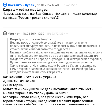
Костянтин Кулак
_ 18.01.2014 12:40
IP: 74.125.17.---
Karpaty – rodina mustangov:
Чомусь здається, що Вам більше підходить писати коментарі
під ніком "Россия- родина слонов";)))
-Vesna-
_ 18.01.2014 12:39
IP: 93.72.133.---
Karpaty – rodina mustangov:
Именно из-за этих проблем она 22 года находится в зоне
политической турбулентности. А находясь в этой зоне невозможно
строить экономически развитое государство.
Главная проблема Украины- наводнение её миллионами кацаповна
типа Глеба после Голодомора и за все годы советской власти, им
чужда эта страна её народ,её культура, они хотят россию в Украине,
Путин тратит на это миллиарды каждый год, пока получается,
Херню городите. Не столько я хочу Россию в Украине сколько не
хочу в Украине Галиции. А корни перечисленных мной проблем
находят живительные соки как раз там.
Так Галичина – это и есть Украина.
Чушка ты ОРТ-вская.
Учи историю.
Только там коммунякам не дали вытоптать автентичность.
А какая Украина по-твоему должна быть?
Без украинского языка, без украинской культуры, без
героической истории, наводненная жалким привезенным