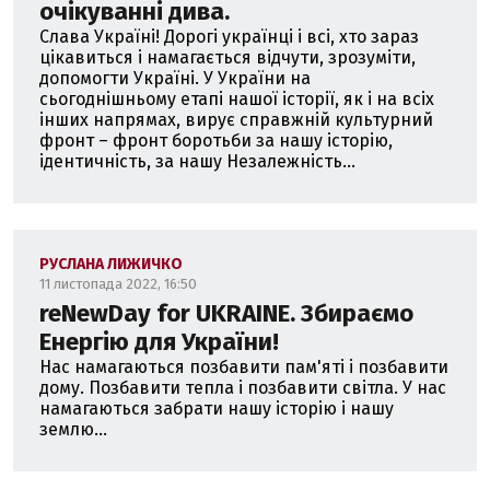
очікуванні дива.
Слава Україні! Дорогі українці і всі, хто зараз
цікавиться і намагається відчути, зрозуміти,
допомогти Україні. У України на
сьогоднішньому етапі нашої історії, як і на всіх
інших напрямах, вирує справжній культурний
фронт – фронт боротьби за нашу історію,
ідентичність, за нашу Незалежність...
РУСЛАНА ЛИЖИЧКО
11 листопада 2022, 16:50
reNewDay for UKRAINE. Збираємо
Енергію для України!
Нас намагаються позбавити пам'яті і позбавити
дому. Позбавити тепла і позбавити світла. У нас
намагаються забрати нашу історію і нашу
землю...