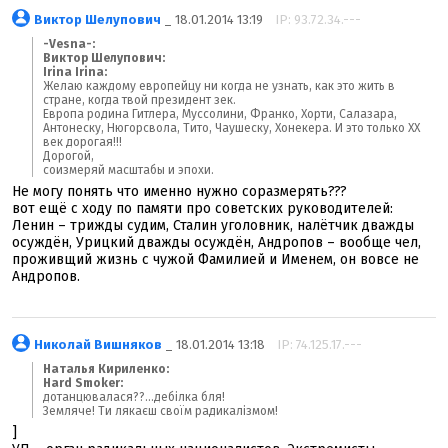
Виктор Шелупович
_ 18.01.2014 13:19
IP: 93.72.34.---
-Vesna-:
Виктор Шелупович:
Irina Irina:
Желаю каждому европейцу ни когда не узнать, как это жить в
стране, когда твой президент зек.
Европа родина Гитлера, Муссолини, Франко, Хорти, Салазара,
Антонеску, Нюгорсвола, Тито, Чаушеску, Хонекера. И это только ХХ
век дорогая!!!
Дорогой,
cоизмеряй масштабы и эпохи.
Не могу понять что именно нужно соразмерять???
вот ещё с ходу по памяти про советских руководителей:
Ленин – трижды судим, Сталин уголовник, налётчик дважды
осуждён, Урицкий дважды осуждён, Андропов – вообще чел,
проживщий жизнь с чужой Фамилией и Именем, он вовсе не
Андропов.
Николай Вишняков
_ 18.01.2014 13:18
IP: 74.125.17.---
Наталья Кириленко:
Hard Smoker:
дотанцювалася??...дебілка бля!
Земляче! Ти лякаєш своїм радикалізмом!
]