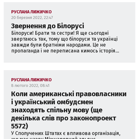
РУСЛАНА ЛИЖИЧКО
20 березня 2022, 22:47
Звернення до Білорусі
Білоруси! Брати та сестри! Я ще сьогодні
звертаюсь так, тому що білоруси та українці
завжди були братніми народами. Це не
пропаганда і не переписана кимось історія...
РУСЛАНА ЛИЖИЧКО
8 лютого 2022, 08:41
Коли американські правовласники
і український омбудсмен
знаходять спільну мову (ще
декілька слів про законопроект
5572)
У Сполучених Штатах є впливова організація,