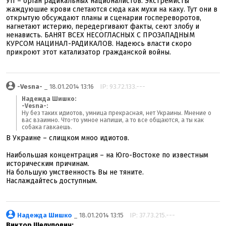
УП – орган радикальных националистов. Экстремисты
жаждуюшие крови слетаются сюда как мухи на каку. Тут они в
открытую обсуждают планы и сценарии госпереворотов,
нагнетают истерию, передергивают факты, сеют злобу и
ненависть. БАНЯТ ВСЕХ НЕСОГЛАСНЫХ С ПРОЗАПАДНЫМ
КУРСОМ НАЦИНАЛ-РАДИКАЛОВ. Надеюсь власти скоро
прикроют этот катализатор гражданской войны.
-Vesna-
_ 18.01.2014 13:16
IP: 93.72.133.---
Надежда Шишко:
-Vesna-:
Ну без таких идиотов, умница прекрасная, нет Украины. Мнение о
вас взаимно. Что-то умное напиши, а то все общаются, а ты как
собака гавкаешь.
В Украине – слищком мноо идиотов.
Наибольшая концентрация – на Юго-Востоке по известным
историческим причинам.
На большую умственность Вы не тяните.
Наслаждайтесь доступным.
Надежда Шишко
_ 18.01.2014 13:15
IP: 37.73.215.---
Виктор Шелупович: