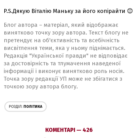
P.S.Дякую Віталію Маньку за його копірайти 😊
Блог автора – матеріал, який відображає
винятково точку зору автора. Текст блогу не
претендує на об'єктивність та всебічність
висвітлення теми, яка у ньому піднімається.
Редакція "Української правди" не відповідає
за достовірність та тлумачення наведеної
інформації і виконує винятково роль носія.
Точка зору редакції УП може не збігатися з
точкою зору автора блогу.
РОЗДІЛ:
ПОЛІТИКА
КОМЕНТАРІ — 426