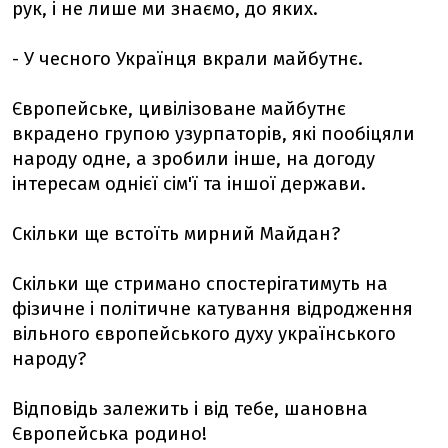
рук, і не лише ми знаємо, до яких.
- У чесного Українця вкрали майбутнє.
Європейське, цивілізоване майбутнє
вкрадено групою узурпаторів, які пообіцяли
народу одне, а зробили інше, на догоду
інтересам однієї сім'ї та іншої держави.
Скільки ще встоїть мирний Майдан?
Скільки ще стримано спостерігатимуть на
фізичне і політичне катування відродження
вільного європейського духу українського
народу?
Відповідь залежить і від тебе, шановна
Європейська родино!