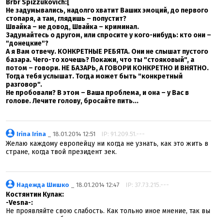
Brbr Spizzukovich:[
Не задумывались, надолго хватит Ваших эмоций, до первого
стопаря, а там, глядишь – попустит?
Швайка – не довод, Швайка – криминал.
Задумайтесь о другом, или спросите у кого-нибудь: кто они –
"донецкие"?
А я Вам отвечу. КОНКРЕТНЫЕ РЕБЯТА. Они не слышат пустого
базара. Чего-то хочешь? Покажи, что ты "стояковый", а
потом – говори. НЕ БАЗАРЬ, А ГОВОРИ КОНКРЕТНО И ВНЯТНО.
Тогда тебя услышат. Тогда может быть "конкретный
разговор".
Не пробовали? В этом – Ваша проблема, и она – у Вас в
голове. Лечите голову, бросайте пить...
Irina Irina
_ 18.01.2014 12:51
IP: 91.209.51.---
Желаю каждому европейцу ни когда не узнать, как это жить в
стране, когда твой президент зек.
Надежда Шишко
_ 18.01.2014 12:47
IP: 37.73.215.---
Костянтин Кулак:
-Vesna-:
Не проявляйте свою слабость. Как тольно иное мнение, так вы