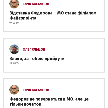
ЮРІЙ КАСЬЯНОВ
Відставка Федорова – МО стане філіалом
Файєрпоінта
2380
ОЛЕГ ЄЛЬЦОВ
Владо, за тобою прийдуть
2035
ЮРІЙ КАСЬЯНОВ
Федоров не повернеться в МО, але це
тільки початок