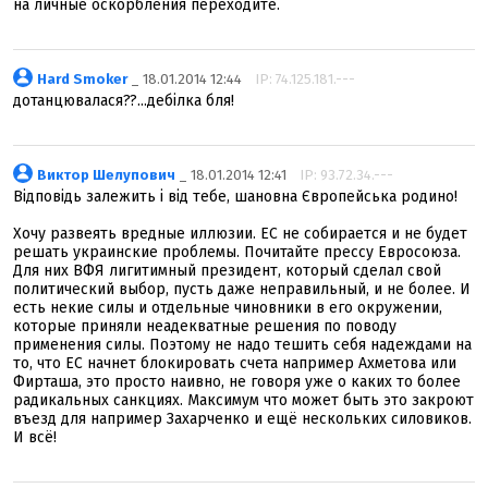
на личные оскорбления переходите.
Hard Smoker
_ 18.01.2014 12:44
IP: 74.125.181.---
дотанцювалася??...дебілка бля!
Виктор Шелупович
_ 18.01.2014 12:41
IP: 93.72.34.---
Відповідь залежить і від тебе, шановна Європейська родино!
Хочу развеять вредные иллюзии. ЕС не собирается и не будет
решать украинские проблемы. Почитайте прессу Евросоюза.
Для них ВФЯ лигитимный президент, который сделал свой
политический выбор, пусть даже неправильный, и не более. И
есть некие силы и отдельные чиновники в его окружении,
которые приняли неадекватные решения по поводу
применения силы. Поэтому не надо тешить себя надеждами на
то, что ЕС начнет блокировать счета например Ахметова или
Фирташа, это просто наивно, не говоря уже о каких то более
радикальных санкциях. Максимум что может быть это закроют
въезд для например Захарченко и ещё нескольких силовиков.
И всё!