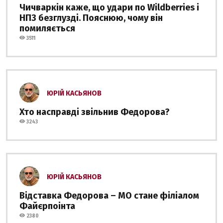
Чичваркін каже, що удари по Wildberries і
НПЗ безглузді. Пояснюю, чому він
помиляється
3511
ЮРІЙ КАСЬЯНОВ
Хто насправді звільнив Федорова?
3243
ЮРІЙ КАСЬЯНОВ
Відставка Федорова – МО стане філіалом
Файєрпоінта
2380