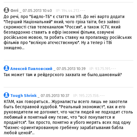
Оггі
_ 07.05.2013 10:40
IP: 194.44.213.---
До речі, про "Бидло-ТБ" є стаття на УП. До неї варто додати
"Перший Національний" який, чого гріха таїти, без зайвої
скромності став телеканалом "Россия", а також ICTV, який
безпардонно ставить в ефір іноземні фільми, озвучені
російською мовою, та робить ставку на пропаганду російських
фільмів про "вєлікую атєчєствєнную". Ну а тепер і ТВі
знищено...
Алексей Павловский
_ 07.05.2013 10:39
IP: 93.75.191.---
Так может там и рейдерского захвата не было,шановный?
Tough Shrink
_ 07.05.2013 10:37
IP: 195.225.158.---
КГАМ, как говориться... Журналисты всего лишь не захотели
быть бесправной худобой. "Реальный экономист", как и его
руководители не догоняет, что части людей не подходит столь
любимый и понятный ему тезис, что "всё покупается и
продаётся". Так просто, понятно и убого мерять всех под одну
"бизнес-ориентированную гребёнку зарабатывания бабла
любой ценой"...