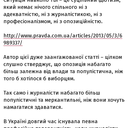
Ситуація навколо ТВі – це суцільний ідіотизм,
який немає нічого спільного ні з
адекватністю, ні з журналістикою, ні з
професіоналізмом, ні з опозиційністю.
http://www.pravda.com.ua/articles/2013/05/3/6
989337/
Автор цієї дуже заангажованої статті – цілком
слушно стверджує, що опозиція набагато
більш залежна від влади та популістична, ніж
того б хотілося б виборцям.
Так само і журналісти набагато більш
популістичні та меркантильні, ніж вони хочуть
намагатися здаватися.
В Україні довгий час існувала певна