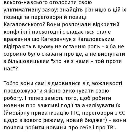
всього-навсього оголосити свою
ультимативну заяву: знайдіть різницю в цій іх
позиціі та переговорній позиціі
Кагаловського? Вони розпочали відкритий
конфлікт і насьогодні складається стале
враження що Катеренчук з Кагаловським
відіграють в цьому не останню роль – хіба не
соромно було сказати про це, а не виступати
з більшовицьким "хто не з нами – той проти
нас"?
Тобто вони самі відмовилися від можливості
продовжувати якісно виконувати свою
роботу. І тепер замість того, щоб робити
новини про важливі події та аналізувати їх
(ймовірну приватизацію ГТС, переговори з ЄС
щодо візового режиму, новий бюджет) – вони
почали робити новини про себе і про ТВі.