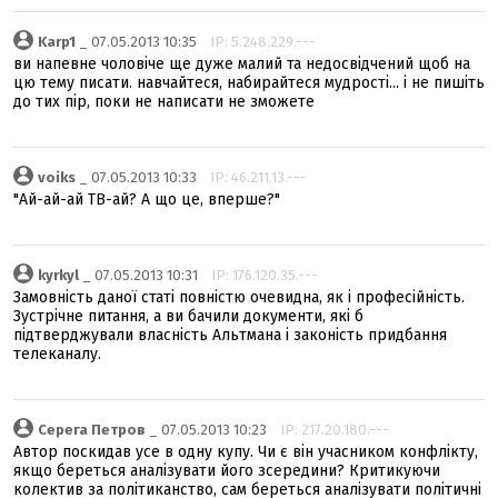
Karp1
_ 07.05.2013 10:35
IP: 5.248.229.---
ви напевне чоловіче ще дуже малий та недосвідчений щоб на
цю тему писати. навчайтеся, набирайтеся мудрості... і не пишіть
до тих пір, поки не написати не зможете
voiks
_ 07.05.2013 10:33
IP: 46.211.13.---
"Ай-ай-ай ТВ-ай? А що це, вперше?"
kyrkyl
_ 07.05.2013 10:31
IP: 176.120.35.---
Замовність даної статі повністю очевидна, як і професійність.
Зустрічне питання, а ви бачили документи, які б
підтверджували власність Альтмана і законість придбання
телеканалу.
Серега Петров
_ 07.05.2013 10:23
IP: 217.20.180.---
Автор поскидав усе в одну купу. Чи є він учасником конфлікту,
якщо береться аналізувати його зсередини? Критикуючи
колектив за політиканство, сам береться аналізувати політичні