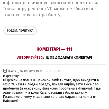
інформації і виконує винятково роль носія.
Точка зору редакції УП може не збігатися з
точкою зору автора блогу.
РОЗДІЛ:
ПОЛІТИКА
КОМЕНТАРІ — 111
АВТОРИЗУЙТЕСЬ
, ЩОБ ДОДАВАТИ КОМЕНТАРІ
Kaifa
_ 07.05.2013 10:41
IP: 93.75.143.---
В десятку!
Ці дебіли на чолі з в-Найомом замість того, щоб виходити в
ефір та казати людям правду, почали вирішувати якісь свої
проблеми (в основному фінансові проблеми в-Найома). І ще
одне питання – а коли Кагаловський забрав канал у
Гусинського, чому ж мовчало те стадо баранів на чолі з в-
Найомом?!