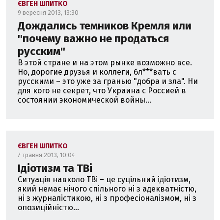
ЄВГЕН ШПИТКО
9 вересня 2013, 13:30
Дождались темников Кремля или
''почему важно не продаться
русским''
В этой стране и на этом рынке возможно все.
Но, дорогие друзья и коллеги, бл***вать с
русскими – это уже за гранью "добра и зла". Ни
для кого не секрет, что Украина с Россией в
состоянии экономической войны...
ЄВГЕН ШПИТКО
7 травня 2013, 10:04
Ідіотизм та ТВі
Ситуація навколо ТВі – це суцільний ідіотизм,
який немає нічого спільного ні з адекватністю,
ні з журналістикою, ні з професіоналізмом, ні з
опозиційністю...