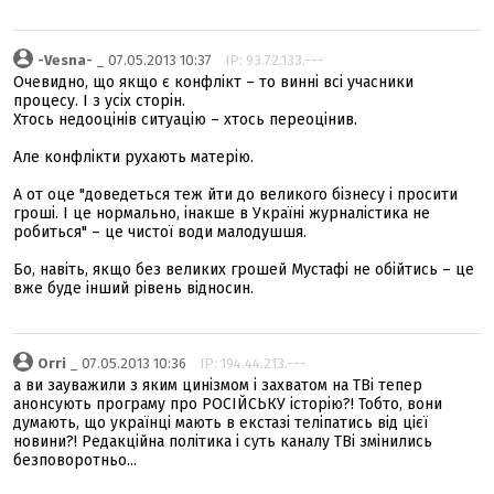
-Vesna-
_ 07.05.2013 10:37
IP: 93.72.133.---
Очевидно, що якщо є конфлікт – то винні всі учасники
процесу. І з усіх сторін.
Хтось недооцінів ситуацію – хтось переоцінив.
Але конфлікти рухають матерію.
А от оце "доведеться теж йти до великого бізнесу і просити
гроші. І це нормально, інакше в Україні журналістика не
робиться" – це чистої води малодушшя.
Бо, навіть, якщо без великих грошей Мустафі не обійтись – це
вже буде інший рівень відносин.
Оггі
_ 07.05.2013 10:36
IP: 194.44.213.---
а ви зауважили з яким цинізмом і захватом на ТВі тепер
анонсують програму про РОСІЙСЬКУ історію?! Тобто, вони
думають, що українці мають в екстазі теліпатись від цієї
новини?! Редакційна політика і суть каналу ТВі змінились
безповоротньо...