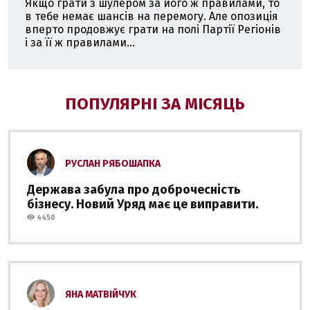
Якщо грати з шулером за його ж правилами, то
в тебе немає шансів на перемогу. Але опозиція
вперто продовжує грати на полі Партії Регіонів
і за її ж правилами...
ПОПУЛЯРНІ ЗА МІСЯЦЬ
РУСЛАН РЯБОШАПКА
Держава забула про доброчесність
бізнесу. Новий Уряд має це виправити.
4450
ЯНА МАТВІЙЧУК