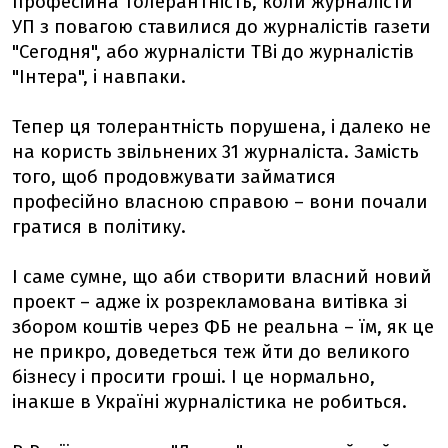
професійна толерантність, коли журналісти
УП з повагою ставилися до журналістів газети
"Сегодня", або журналісти ТВі до журналістів
"Інтера", і навпаки.
Тепер ця толерантність порушена, і далеко не
на користь звільнених 31 журналіста. Замість
того, щоб продовжувати займатися
професійно власною справою – вони почали
гратися в політику.
І саме сумне, що аби створити власний новий
проект – адже іх розрекламована витівка зі
збором коштів через ФБ не реальна – їм, як це
не прикро, доведеться теж йти до великого
бізнесу і просити гроші. І це нормально,
інакше в Україні журналістика не робиться.