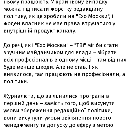
ньому працюють. У крайньому випадку –
можна підписати жорстку редакційну
політику, як це зробили на "Ехо Москви", і
жоден власник не має права втручатися у
внутрішній продукт каналу.
До речі, як і "Ехо Москви" – "ТВі" міг би стати
зручним майданчиком для влади – зібрати
всіх професіоналів в одному місці – там від них
буде менше шкоди. Але не став. І як
виявилося, там працюють не професіонали, а
політики.
Журналісти, що звільнилися програли в
перший день – замість того, щоб висунути
умови збереження редакційної політики,
вони висунули умови звільнення нового
менеджменту та допуску до ефіру з метою