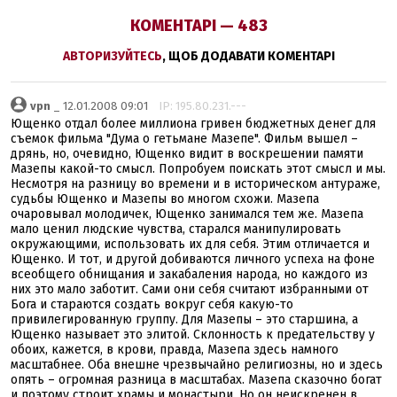
КОМЕНТАРІ — 483
АВТОРИЗУЙТЕСЬ
, ЩОБ ДОДАВАТИ КОМЕНТАРІ
vpn
_ 12.01.2008 09:01
IP: 195.80.231.---
Ющенко отдал более миллиона гривен бюджетных денег для
съемок фильма "Дума о гетьмане Мазепе". Фильм вышел –
дрянь, но, очевидно, Ющенко видит в воскрешении памяти
Мазепы какой-то смысл. Попробуем поискать этот смысл и мы.
Несмотря на разницу во времени и в историческом антураже,
судьбы Ющенко и Мазепы во многом схожи. Мазепа
очаровывал молодичек, Ющенко занимался тем же. Мазепа
мало ценил людские чувства, старался манипулировать
окружающими, использовать их для себя. Этим отличается и
Ющенко. И тот, и другой добиваются личного успеха на фоне
всеобщего обнищания и закабаления народа, но каждого из
них это мало заботит. Сами они себя считают избранными от
Бога и стараются создать вокруг себя какую-то
привилегированную группу. Для Мазепы – это старшина, а
Ющенко называет это элитой. Склонность к предательству у
обоих, кажется, в крови, правда, Мазепа здесь намного
масштабнее. Оба внешне чрезвычайно религиозны, но и здесь
опять – огромная разница в масштабах. Мазепа сказочно богат
и поэтому строит храмы и монастыри. Но он неискренен в