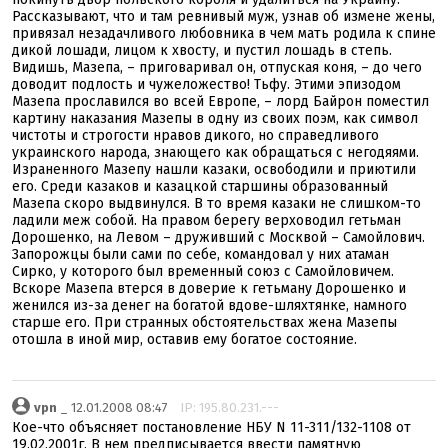
Рассказывают, что и там ревнивый муж, узнав об измене жены,
привязал незадачливого любовника в чем мать родила к спине
дикой лошади, лицом к хвосту, и пустил лошадь в степь.
Видишь, Мазепа, – приговаривал он, отпуская коня, – до чего
доводит подлость и чужеложество! Тьфу. Этими эпизодом
Мазепа прославился во всей Европе, – лорд Байрон поместил
картину наказания Мазепы в одну из своих поэм, как символ
чистоты и строгости нравов дикого, но справедливого
украинского народа, знающего как обращаться с негодяями.
Израненного Мазепу нашли казаки, освободили и приютили
его. Среди казаков и казацкой старшины образованный
Мазепа скоро выдвинулся. В то время казаки не слишком-то
ладили меж собой. На правом берегу верховодил гетьман
Дорошенко, на Левом – друживший с Москвой – Самойлович.
Запорожцы были сами по себе, командовал у них атаман
Сирко, у которого был временный союз с Самойловичем.
Вскоре Мазепа втерся в доверие к гетьману Дорошенко и
женился из-за денег на богатой вдове-шляхтянке, намного
старше его. При странных обстоятельствах жена Мазепы
отошла в иной мир, оставив ему богатое состояние.
vpn
_ 12.01.2008 08:47
IP: 195.80.231.---
Кое-что объясняет постановление НБУ N 11-311/132-1108 от
19.02.2001г. В нем предписывается ввести памятную