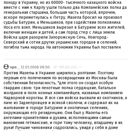
походу в Украину, но из 60000- тысячного казацкого войска
вместе с ним к Карлу ушли только два Компанейских полка да
генеральная старшина, большая часть которой, впрочем,
вскоре переметнулась к Петру. Мазепа бросил на произвол
судьбы Батурин, а Меньшиков, при содействии полковника
Носа его взял. Меньшиков вырезал в Батурине всех жителей,
включая женщин и детей, а сам город стер с лица земли.
Войска царя разорили Запорожскую Сечь, Новгород-
Северский и сотни других украинских городов и селений,
погибла тьма народа. На автономии Украины был поставлен
vpn
_ 12.01.2008 08:50
IP: 195.80.231.---
Против Мазепы в Украине ширилось роптание. Поэтому
первым его попечением по возвращении из Москвы была
собственная безопасность, "для этого он создал особую
гвардию свою: три пехотные полка сердюцкие, батальон
жолдаков и полк конных компанейцев, названых компаниею
Надворной корогвы. И все сии войска вызвали из охотников, а
паче из Заднепровцев и всякой сволочи, и содержал их на
жалование в городе Батурине и околичных селениях,
окружающих его резиденцию. Они был у Мазепы его
ангелами-хранителями и духами, исполняющими самые
мановения гетманские, и горе тому человеку, впадшему в их
руки! Лучшие чиновники содрогались, увидя у себя в доме