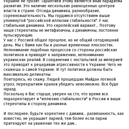
Украине не грозит. Гарантией этому является иная парадигма
развития. Это наличие нескольких равноценных центров
власти в стране. Отсюда динамика, разнообразие,
соревноваательность. Мы гордимся отсутствием выше
упомянутой "российской иллюзии стабильности". У нас
стабильная динамика. Это європейский вариант... Поэтому
наши стереотипы не метафизичны, а динамичны, постоянно
пульсирующие.
У нас с Россией общее прошлое, но не общий сегодняшний
день. Мы с Вами как бы в разных временных плоскостях.
Непонимание подобных процессов со стороны российских
политиков и приводят к напряжению, непониманию
украинских реалий. В соединении с ностальгией за империей
это приводит к рецедивам агрессивности к Украине. Чего не
скажешь о самой Украине. И тут политики должны быть
максимально деликатны.
Повторюсь, но скажу. Людей прошедших Майдан логикой
угроз, перекрытием кранов убедить невозможно. Все буде
гаразд
Поскольку я Вас старше, уверен на сто, что время все
подкоректирует и "иллюзию стабильности" в России и ваши
стереотипы в сторону динамики.
И последнее, будьте коректнее с дамами... развязанность, как
известно, не украшает парней, тем более если парни
притендуют на уважение тех же дам...