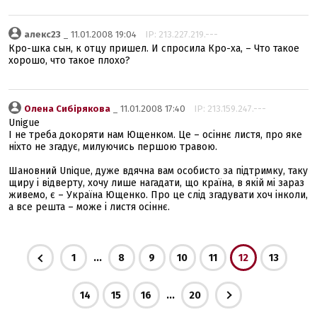
алекс23
_ 11.01.2008 19:04
IP: 213.227.219.---
Кро-шка сын, к отцу пришел. И спросила Кро-ха, – Что такое
хорошо, что такое плохо?
Олена Сибірякова
_ 11.01.2008 17:40
IP: 213.159.247.---
Unigue
І не треба докоряти нам Ющенком. Це – осіннє листя, про яке
ніхто не згадує, милуючись першою травою.
Шановний Unique, дуже вдячна вам особисто за підтримку, таку
щиру і відверту, хочу лише нагадати, що країна, в якій мі зараз
живемо, є – Україна Ющенко. Про це слід згадувати хоч інколи,
а все решта – може і листя осіннє.
...
1
8
9
10
11
12
13
...
14
15
16
20