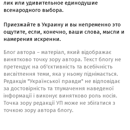
лик или удивительное единодушие
всенародного выбора.
Приезжайте в Украину и вы непременно это
ощутите, если, конечно, ваши слова, мысли и
намерения искренни.
Блог автора – матеріал, який відображає
винятково точку зору автора. Текст блогу не
претендує на об'єктивність та всебічність
висвітлення теми, яка у ньому піднімається.
Редакція "Української правди" не відповідає
за достовірність та тлумачення наведеної
інформації і виконує винятково роль носія.
Точка зору редакції УП може не збігатися з
точкою зору автора блогу.