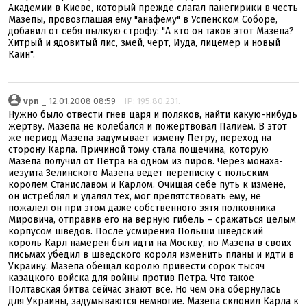
Академии в Киеве, который прежде слагал панегирики в честь
Мазепы, провозглашая ему "анафему" в Успенском Соборе,
добавил от себя пылкую строфу: "А кто он таков этот Мазепа?
Хитрый и ядовитый лис, змей, черт, Иуда, лицемер и новый
Каин".
vpn
_ 12.01.2008 08:59
IP: 195.80.231.---
Нужно было отвести гнев царя и поляков, найти какую-нибудь
жертву. Мазепа не колебался и пожертвовал Палием. В этот
же период Мазепа задумывает измену Петру, переход на
сторону Карла. Причиной тому стала пощечина, которую
Мазепа получил от Петра на одном из пиров. Через монаха-
иезуита Зелинского Мазепа ведет переписку с польским
королем Станиславом и Карлом. Очищая себе путь к измене,
он истреблял и удалял тех, мог препятствовать ему, не
пожалел он при этом даже собственного зятя полковника
Мировича, отправив его на верную гибель – сражаться целым
корпусом шведов. После усмирения Польши шведский
король Карл намерен был идти на Москву, но Мазепа в своих
письмах убедил в шведского короля изменить планы и идти в
Украину. Мазепа обещал королю привести сорок тысяч
казацкого войска для войны против Петра. Что такое
Полтавская битва сейчас знают все. Но чем она обернулась
для Украины, задумываются немногие. Мазепа склонил Карла к