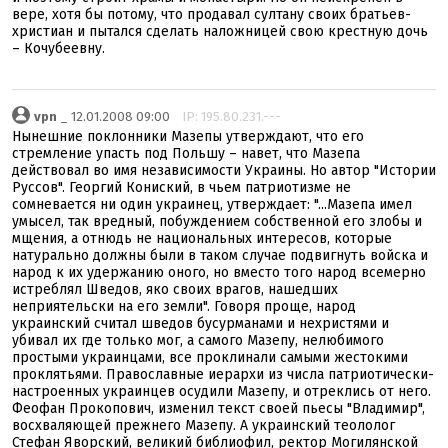
вере, хотя бы потому, что продавал султану своих братьев-
христиан и пытался сделать наложницей свою крестную дочь
– Кочубеевну.
vpn
_ 12.01.2008 09:00
IP: 195.80.231.---
Нынешние поклонники Мазепы утверждают, что его
стремление упасть под Польшу – навет, что Мазепа
действовал во имя независимости Украины. Но автор "Истории
Руссов". Георгий Кониский, в чьем патриотизме не
сомневается ни один украинец, утверждает: "...Мазепа имел
умысел, так вредный, побуждением собственной его злобы и
мщения, а отнюдь не национальных интересов, которые
натурально должны были в таком случае подвигнуть войска и
народ к их удержанию оного, но вместо того народ всемерно
истреблял Шведов, яко своих врагов, нашедших
неприятельски на его земли". Говоря проще, народ
украинский считал шведов бусурманами и нехристями и
убивал их где только мог, а самого Мазепу, нелюбимого
простыми украинцами, все проклинали самыми жестокими
проклятьями. Православные иерархи из числа патриотически-
настроенных украинцев осудили Мазепу, и отреклись от него.
Феофан Прокопович, изменил текст своей пьесы "Владимир",
восхваляющей прежнего Мазепу. А украинский теололог
Стефан Яворский, великий библиофил, ректор Могилянской