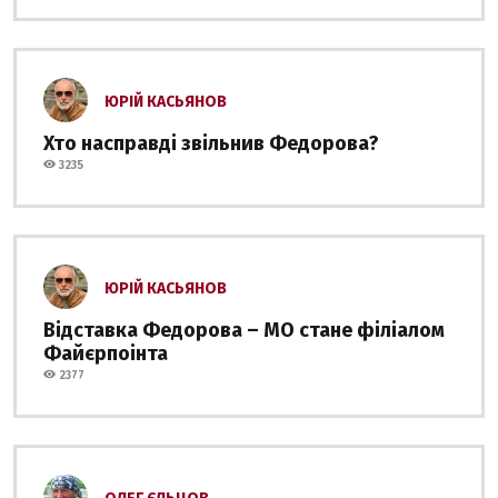
ЮРІЙ КАСЬЯНОВ
Хто насправді звільнив Федорова?
3235
ЮРІЙ КАСЬЯНОВ
Відставка Федорова – МО стане філіалом
Файєрпоінта
2377