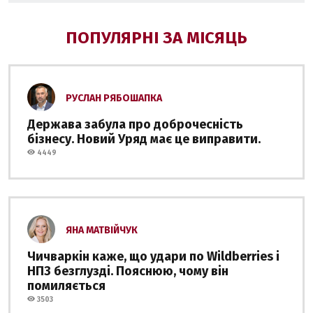
ПОПУЛЯРНІ ЗА МІСЯЦЬ
РУСЛАН РЯБОШАПКА
Держава забула про доброчесність
бізнесу. Новий Уряд має це виправити.
4449
ЯНА МАТВІЙЧУК
Чичваркін каже, що удари по Wildberries і
НПЗ безглузді. Пояснюю, чому він
помиляється
3503