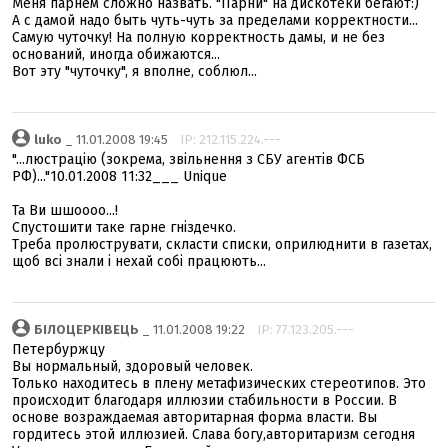
Меня парнем сложно назвать. "Парни" на дискотеки бегают:)
А с дамой надо быть чуть-чуть за пределами корректности...
Самую чуточку! На полную корректность дамы, и не без
оснований, иногда обижаются...
Вот эту "чуточку", я вполне, соблюл...
luko
_ 11.01.2008 19:45
IP: 212.115.224.---
"...люстрацію (зокрема, звільнення з СБУ агентів ФСБ
РФ)..."10.01.2008 11:32___ Unique
Та Ви шшоооо...!
Спустошити таке гарне гніздечко.
Треба пролюструвати, скласти списки, оприлюднити в газетах,
щоб всі знали і нехай собі працюють...
БІЛОЦЕРКІВЕЦЬ
_ 11.01.2008 19:22
IP: 77.123.205.---
Петербуржцу
Вы нормальный, здоровый человек.
Только находитесь в плену метафизических стереотипов. Это
происходит благодаря иллюзии стабильности в России. В
основе возраждаемая авторитарная форма власти. Вы
гордитесь этой иллюзией. Слава богу,авторитаризм сегодня