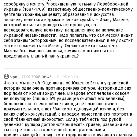
серебряную монету, "посвященную гетьману Левобережной
Украины (1687-1709), известному общественно-политическому
деятелю Украины, меценату образования и искусства,
человеку нелегкой и драматической судьбы – Ивану Мазепе,
который пытался проводить осторожную, но
последовательную политику, направленную на получение
Украиной независимости". Надо полагать, что сам мессия видит
себя этаким "осторожным, но последовательным" и ему льстит
эта его похожесть на Мазепу. Однако же кто сказал, что
Мазепа был именно таковым, камим нам пытаются его
представить главный пан-украинец?
vpn
_ 12.01.2008 08:46
IP: 195.80.231.---
Что это мы все об Ющенко да об Ющенко.Есть в украинской
истории одна очень противоречивая фигура. Историки до сих
пор ломают копья вокруг нее. В народе этот человек совсем
не популярен (лишь 3,6% украинцев считают его великим),
большинство о нем вообще никогда не слышало ничего
вразумительного, а вот "банкиры-однодумцы" взяли и, без
каких-либо консультаций, с народом поместили его портрет в
свой "банкнотный иконостас". Если у тебя есть под рукой
денежная купюра достоинством десять гривен, разверни ее и
ты встретишь настороженный, презрительный и
пронизывающий взгляд этого горделивого и лукавого старика.