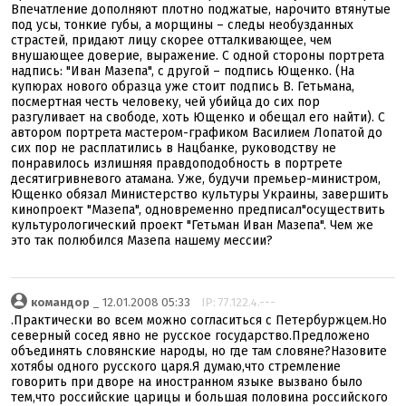
Впечатление дополняют плотно поджатые, нарочито втянутые
под усы, тонкие губы, а морщины – следы необузданных
страстей, придают лицу скорее отталкивающее, чем
внушающее доверие, выражение. С одной стороны портрета
надпись: "Иван Мазепа", с другой – подпись Ющенко. (На
купюрах нового образца уже стоит подпись В. Гетьмана,
посмертная честь человеку, чей убийца до сих пор
разгуливает на свободе, хоть Ющенко и обещал его найти). С
автором портрета мастером-графиком Василием Лопатой до
сих пор не расплатились в Нацбанке, руководству не
понравилось излишняя правдоподобность в портрете
десятигривневого атамана. Уже, будучи премьер-министром,
Ющенко обязал Министерство культуры Украины, завершить
кинопроект "Мазепа", одновременно предписал"осуществить
культурологический проект "Гетьман Иван Мазепа". Чем же
это так полюбился Мазепа нашему мессии?
командор
_ 12.01.2008 05:33
IP: 77.122.4.---
.Практически во всем можно согласиться с Петербуржцем.Но
северный сосед явно не русское государство.Предложено
объединять словянские народы, но где там словяне?Назовите
хотябы одного русского царя.Я думаю,что стремление
говорить при дворе на иностранном языке вызвано было
тем,что российские царицы и большая половина российского