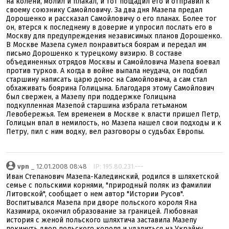
на колени, молил и плакал, и тот пощадил его и отправил к
своему союзнику Самойловичу. За два дня Мазепа предал
Дорошенко и рассказал Самойловичу о его планах. Более тог
он, втерся к последнему в доверие и упросил послать его в
Москву для предупреждения независимых планов Дорошенко.
В Москве Мазепа сумел понравиться боярам и передал им
письмо Дорошенко к турецкому визирю. В составе
объединенных отрядов Москвы и Самойловича Мазепа воевал
против турков. А когда в войне выпала неудача, он подбил
старшину написать царю донос на Самойловича, а сам стал
обхаживать боярина Голицына. Благодаря этому Самойлович
был свержен, а Мазепу при поддержке Голицына
подкупленная Мазепой старшина избрала гетьманом
Левобережья. Тем временем в Москве к власти пришел Петр,
Голицын впал в немилость, но Мазепа нашел свои подходы и к
Петру, пил с ним водку, вел разговоры о судьбах Европы.
vpn
_ 12.01.2008 08:48
IP: 195.80.231.---
Иван Степанович Мазепа-Калединский, родился в шляхетской
семье с польскими корнями, "природный поляк из фамилии
Литовской", сообщает о нем автор "Истории Русов".
Воспитывался Мазепа при дворе польского короля Яна
Казимира, окончил образование за границей. Любовная
история с женой польского шляхтича заставила Мазепу
покинуть двор польского короля и удалиться на Украйну.