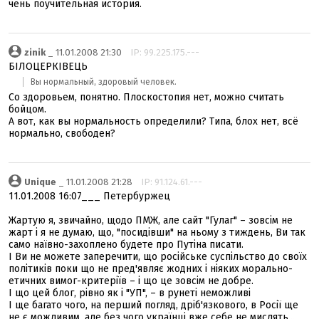
чень поучительная история.
zinik
_ 11.01.2008 21:30
IP: 99.225.175.---
БІЛОЦЕРКІВЕЦЬ
Вы нормальный, здоровый человек.
Со здоровьем, понятно. Плоскостопия нет, можно считать
бойцом.
А вот, как вы нормальность определили? Типа, блох нет, всё
нормально, свободен?
Unique
_ 11.01.2008 21:28
IP: 91.124.61.---
11.01.2008 16:07___ Петербуржец
Жартую я, звичайно, щодо ПМЖ, але сайт "Гулаг" – зовсім не
жарт і я не думаю, що, "посидівши" на ньому з тиждень, Ви так
само наївно-захоплено будете про Путіна писати.
І Ви не можете заперечити, що російське суспільство до своїх
політиків поки що не пред'являє жодних і ніяких морально-
етичних вимог-критеріїв – і що це зовсім не добре.
І що цей блог, рівно як і "УП", – в рунеті неможливі
І ще багато чого, на перший погляд, дріб'язкового, в Росії ще
не є можливим, але без чого українці вже себе не мислять...