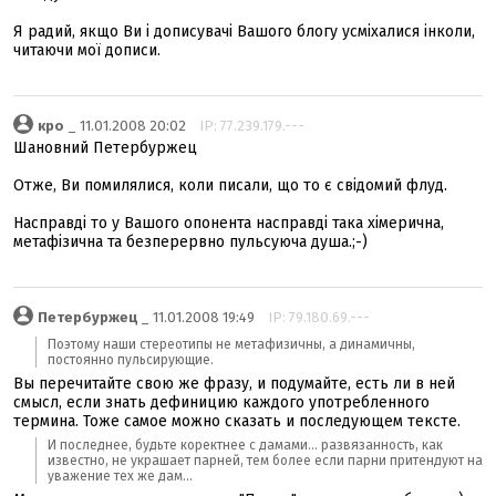
Я радий, якщо Ви і дописувачі Вашого блогу усміхалися інколи,
читаючи мої дописи.
кро
_ 11.01.2008 20:02
IP: 77.239.179.---
Шановний Петербуржец
Отже, Ви помилялися, коли писали, що то є свідомий флуд.
Насправді то у Вашого опонента насправді така хімерична,
метафізична та безперервно пульсуюча душа.;-)
Петербуржец
_ 11.01.2008 19:49
IP: 79.180.69.---
Поэтому наши стереотипы не метафизичны, а динамичны,
постоянно пульсирующие.
Вы перечитайте свою же фразу, и подумайте, есть ли в ней
смысл, если знать дефиницию каждого употребленного
термина. Тоже самое можно сказать и последующем тексте.
И последнее, будьте коректнее с дамами... развязанность, как
известно, не украшает парней, тем более если парни притендуют на
уважение тех же дам...