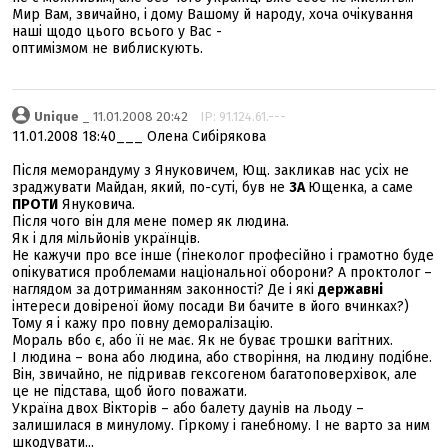
Мир Вам, звичайно, і дому Вашому й народу, хоча очікування
наші щодо цього всього у Вас -
оптимізмом не виблискують.
Unique
_ 11.01.2008 20:42
IP: 91.124.61.---
11.01.2008 18:40___ Олена Сибірякова
Після меморандуму з Януковичем, Ющ. закликав нас усіх не
зраджувати Майдан, який, по-суті, був не
ЗА
Ющенка, а саме
ПРОТИ
Януковича.
Після чого він для мене помер як людина.
Як і для мільйонів українців.
Не кажучи про все інше (гінеколог професійно і грамотно буде
опікуватися проблемами національної оборони? А проктолог –
наглядом за дотриманням законності? Де і які
державні
інтереси довіреної йому посади Ви бачите в його вчинках?)
Тому я і кажу про повну деморалізацію.
Мораль вбо є, або її не має. Як не буває трошки вагітних.
І людина – вона або людина, або створіння, на людину подібне.
Він, звичайно, не підривав гексогеном багатоповерхівок, але
це не підстава, щоб його поважати.
Україна двох Вікторів – або балету даунів на льоду –
залишилася в минулому. Гіркому і ганебному. І не варто за ним
шкодувати...