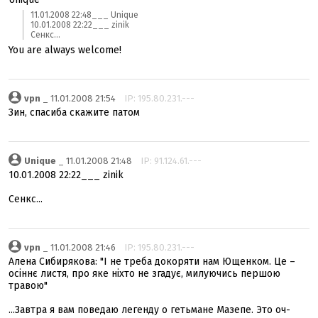
11.01.2008 22:48___ Unique
10.01.2008 22:22___ zinik
Сенкс...
You are always welcome!
vpn
_ 11.01.2008 21:54
IP: 195.80.231.---
Зин, спасиба скажите патом
Unique
_ 11.01.2008 21:48
IP: 91.124.61.---
10.01.2008 22:22___ zinik
Сенкс...
vpn
_ 11.01.2008 21:46
IP: 195.80.231.---
Алена Сибирякова: "І не треба докоряти нам Ющенком. Це –
осіннє листя, про яке ніхто не згадує, милуючись першою
травою"
...Завтра я вам поведаю легенду о гетьмане Мазепе. Это оч-