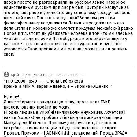
двора просто не разговаривли на русском языке.Наверное
единственным русским при дворе был Григорий Распутин за
что его,наверное,и убили.Столицу северному соседу построил
киевский князь.Так кто там русский?Великим русским
философом,наверное,является Ленин и продолжатель его
дела Сталин.И конечно же самолет придумал Можайский,радио
Попов и т.д. Стоит ли убеждать человека в том,что мы здесь,на
Украине, люди не хуже Петербуржца и его окружения,что у
нас тоже есть своя история, свое государство и пусть он
успокоется.Свои проблемы мы решим,сможет ли он решить
свои.
Арій
_ 12.01.2008 03:31
IP: 77.123.139.---
"11.01.2008 18:40___ Олена Сибірякова
країна, в якій мі зараз живемо, є – Україна Ющенко. "
Ну й ну!
Я вже збирався покидати цю гілку, проте повз ТАКЕ
висловлювання пройти не можу.
Ні одна людина в Україні (включаючи Януковича, Ахметова і
навіть Мороза) не зробила стільки для дискредитації ідей
Майдану, як Ющенко. Причому доказувати тут нічого не
потрібно – тикни пальцем в будь-яке питання – і скрізь
Провал. Причому – НАВМИСНИЙ, спланований. Перша ЗРАДА