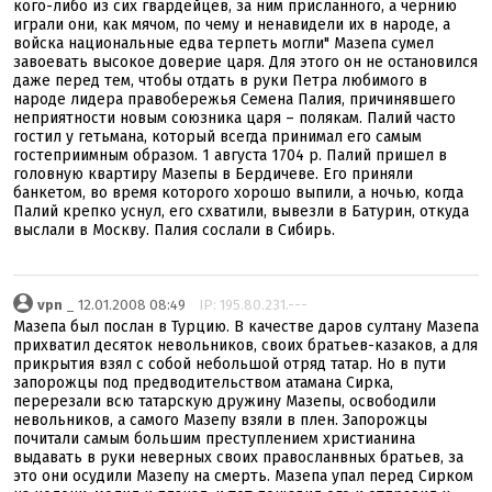
кого-либо из сих гвардейцев, за ним присланного, а чернию
играли они, как мячом, по чему и ненавидели их в народе, а
войска национальные едва терпеть могли" Мазепа сумел
завоевать высокое доверие царя. Для этого он не остановился
даже перед тем, чтобы отдать в руки Петра любимого в
народе лидера правобережья Семена Палия, причинявшего
неприятности новым союзника царя – полякам. Палий часто
гостил у гетьмана, который всегда принимал его самым
гостеприимным образом. 1 августа 1704 р. Палий пришел в
головную квартиру Мазепы в Бердичеве. Его приняли
банкетом, во время которого хорошо выпили, а ночью, когда
Палий крепко уснул, его схватили, вывезли в Батурин, откуда
выслали в Москву. Палия сослали в Сибирь.
vpn
_ 12.01.2008 08:49
IP: 195.80.231.---
Мазепа был послан в Турцию. В качестве даров султану Мазепа
прихватил десяток невольников, своих братьев-казаков, а для
прикрытия взял с собой небольшой отряд татар. Но в пути
запорожцы под предводительством атамана Сирка,
перерезали всю татарскую дружину Мазепы, освободили
невольников, а самого Мазепу взяли в плен. Запорожцы
почитали самым большим преступлением христианина
выдавать в руки неверных своих правосланвных братьев, за
это они осудили Мазепу на смерть. Мазепа упал перед Сирком