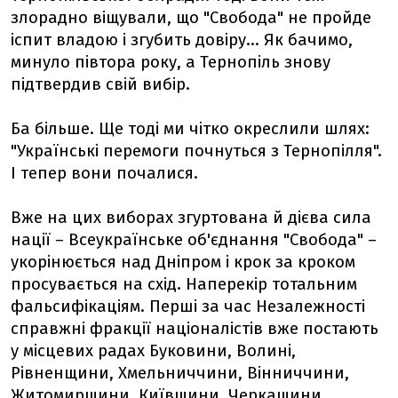
злорадно віщували, що "Свобода" не пройде
іспит владою і згубить довіру... Як бачимо,
минуло півтора року, а Тернопіль знову
підтвердив свій вибір.
Ба більше. Ще тоді ми чітко окреслили шлях:
"Українські перемоги почнуться з Тернопілля".
І тепер вони почалися.
Вже на цих виборах згуртована й дієва сила
нації – Всеукраїнське об'єднання "Свобода" –
укорінюється над Дніпром і крок за кроком
просувається на схід. Наперекір тотальним
фальсифікаціям. Перші за час Незалежності
справжні фракції націоналістів вже постають
у місцевих радах Буковини, Волині,
Рівненщини, Хмельниччини, Вінниччини,
Житомирщини, Київщини, Черкащини,