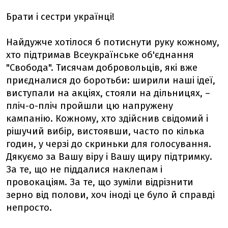
Брати і сестри українці!
Найдужче хотілося б потиснути руку кожному,
хто підтримав Всеукраїнське об'єднання
"Свобода". Тисячам добровольців, які вже
приєдналися до боротьби: ширили наші ідеї,
виступали на акціях, стояли на дільницях, –
пліч-о-пліч пройшли цю напружену
кампанію. Кожному, хто здійснив свідомий і
рішучий вибір, вистоявши, часто по кілька
годин, у черзі до скриньки для голосування.
Дякуємо за Вашу віру і Вашу щиру підтримку.
За те, що не піддалися наклепам і
провокаціям. За те, що зуміли відрізнити
зерно від полови, хоч іноді це було й справді
непросто.