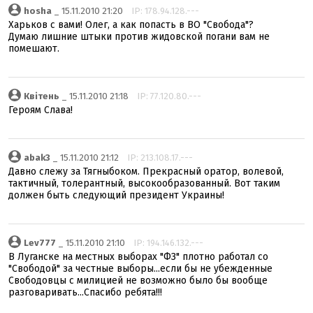
hosha
_ 15.11.2010 21:20
IP: 178.94.128.---
Харьков с вами! Олег, а как попасть в ВО "Свобода"?
Думаю лишние штыки против жидовской погани вам не
помешают.
Квiтень
_ 15.11.2010 21:18
IP: 77.120.80.---
Героям Слава!
abak3
_ 15.11.2010 21:12
IP: 213.108.17.---
Давно слежу за Тягныбоком. Прекрасный оратор, волевой,
тактичный, толерантный, высокообразованный. Вот таким
должен быть следующий президент Украины!
Lev777
_ 15.11.2010 21:10
IP: 194.146.132.---
В Луганске на местных выборах "ФЗ" плотно работал со
"Свободой" за честные выборы...если бы не убежденные
Свободовцы с милицией не возможно было бы вообще
разговаривать...Спасибо ребята!!!