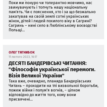
Поки ми понуро чи толерантно мовчимо, нас
звинувачують і топчуть нашу національну
памʼять. Чи є пояснення, хто і за що безжально
закатував на своїй землі сотні українських
жінок, дітей і людей похилого віку в Сагрині?
Сагринь – нині село в Люблінському воєводстві
Польщі...
ОЛЕГ ТЯГНИБОК
11 лютого 2023, 16:17
ДЕСЯТІ БАНДЕРІВСЬКІ ЧИТАННЯ:
"Філософія української перемоги.
Візія Великої України"
Така вже, очевидно, планида Бандерівських
Читань – проходити на тлі визвольної боротьби,
пожеж війни і полум'я вогнів, – цілком
відповідно до життя того, кому вони
присвячені...