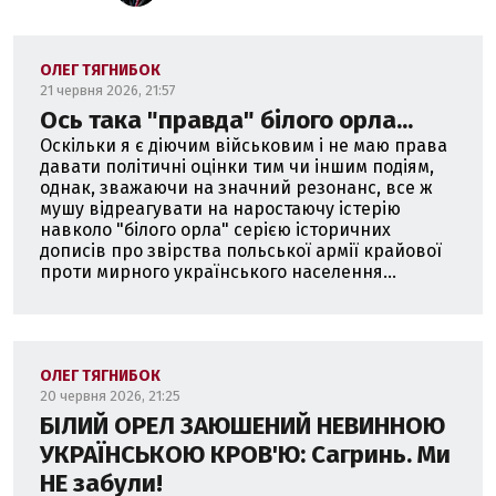
ОЛЕГ ТЯГНИБОК
21 червня 2026, 21:57
Ось така "правда" білого орла...
Оскільки я є діючим військовим і не маю права
давати політичні оцінки тим чи іншим подіям,
однак, зважаючи на значний резонанс, все ж
мушу відреагувати на наростаючу істерію
навколо "білого орла" серією історичних
дописів про звірства польської армії крайової
проти мирного українського населення...
ОЛЕГ ТЯГНИБОК
20 червня 2026, 21:25
БІЛИЙ ОРЕЛ ЗАЮШЕНИЙ НЕВИННОЮ
УКРАЇНСЬКОЮ КРОВ'Ю: Сагринь. Ми
НЕ забули!