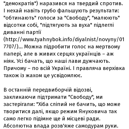
"демократів") наразився на твердий спротив.
І нехай навіть грубо фальшують результати:
"обтинають" голоси за "Свободу", "малюють"
відсотки собі, "підтягують за вуха" підлеглі
диванні партії
(http://www.tyahnybok.info/diyalnist/novyny/01
7707/)... Можна підробити голос на мертвому
папері, але в живих серцях українців – аж
ніяк. Усі бачать, що наші лави дужчають.
Причому – по всій Україні. І правляча верхівка
також із жахом це усвідомлює.
В останній передвиборчій відозві,
закликаючи підтримати "Свободу", ми
застерігали: "Хіба сліпий не бачить, що може
творитися далі, якщо режим Януковича так
само легко підімне ще й місцеві ради.
Абсолютна влада розв'яже самодурам руки.