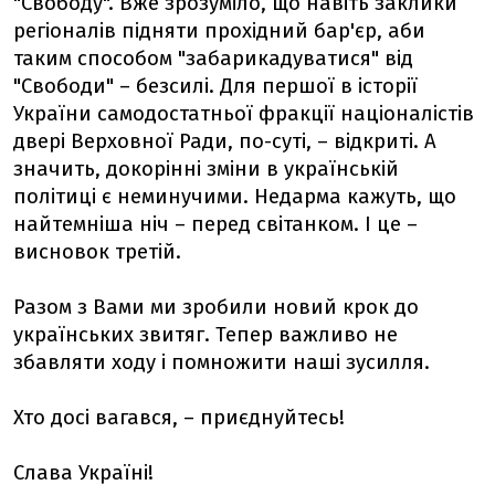
"Свободу". Вже зрозуміло, що навіть заклики
регіоналів підняти прохідний бар'єр, аби
таким способом "забарикадуватися" від
"Свободи" – безсилі. Для першої в історії
України самодостатньої фракції націоналістів
двері Верховної Ради, по-суті, – відкриті. А
значить, докорінні зміни в українській
політиці є неминучими. Недарма кажуть, що
найтемніша ніч – перед світанком. І це –
висновок третій.
Разом з Вами ми зробили новий крок до
українських звитяг. Тепер важливо не
збавляти ходу і помножити наші зусилля.
Хто досі вагався, – приєднуйтесь!
Слава Україні!