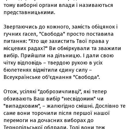
тому виборні органи влади і називаються
представницькими.
Звертаючись до кожного, замість обіцянок і
гучних гасел, "Свобода" просто поставила
питання: "Хто ще захистить Твої права у
місцевих радах?" Ви обміркували та зважили
вибір. Прийшли на дільницю. І дали свою
чітку відповідь – твердою рукою в усіх
бюлетенях відмітили єдину силу –
Всеукраїнське об'єднання "Свобода".
Отож, усілякі "доброзичливці", які тепер
обзивають Ваш вибір "несвідомим" чи
"випадковим", – жалюгідно смішні. Дослівно те
саме вони торочили після першої нашої
перемоги на дочасних виборах до
Тернопільської облради. Тоді вони теж