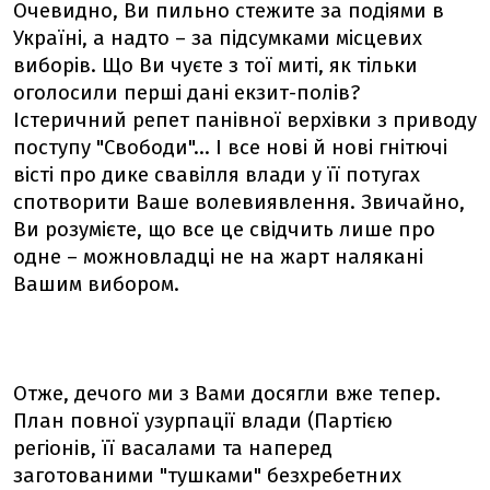
Очевидно, Ви пильно стежите за подіями в
Україні, а надто – за підсумками місцевих
виборів. Що Ви чуєте з тої миті, як тільки
оголосили перші дані екзит-полів?
Істеричний репет панівної верхівки з приводу
поступу "Свободи"... І все нові й нові гнітючі
вісті про дике свавілля влади у її потугах
спотворити Ваше волевиявлення. Звичайно,
Ви розумієте, що все це свідчить лише про
одне – можновладці не на жарт налякані
Вашим вибором.
Отже, дечого ми з Вами досягли вже тепер.
План повної узурпації влади (Партією
регіонів, її васалами та наперед
заготованими "тушками" безхребетних