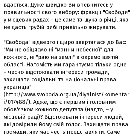
вдається. Дуже швидко Ви впевнитесь у
правильності свого вибору: фракції "Свободи"
у місцевих радах – це саме та щука в річці, яка
не дасть грубій рибі привільно жирувати.
"Свобода" відверто і щиро зверталася до Вас:
"Ми не обіцяємо ні "манни небесної" для
кожного, ні "раю на землі" в окремо взятій
області. Натомість ми ґарантуємо тільки одне
– чесно відстоювати інтереси громади,
захищати соціальні та національні права
українців"
(http://www.svoboda.org.ua/diyalnist/komentar
i/017488/). Адже, що є першим і головним
обов'язком кожного депутата (надто, – у
місцевій раді)? Відстоювати інтереси людей,
які довірили йому свій голос. Захищати права
громади, яку має честь представляти. Саме