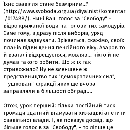
Їхнє свавілля стане безмірним..."
(http://www.svoboda.org.ua/diyalnist/komentar
i/017488/). Нині Ваш голос за "Свободу" –
відро крижаної води на голови тих самодурів.
Саме тому, відразу після виборів, уряд
починає задкувати. Зрікається, скажімо, своїх
планів підвищення пенсійного віку. Азаров то
й взагалі відхрещується, мовляв... ніхто й не
думав такого робити. Що ж їх так
стривожило? Ну не зменшене ж
представництво тих "демократичних сил",
"тушковані" фракції яких ще вчора
заправляли в більшості облрад!...
Отож, урок перший: тільки постійний тиск
громади здатний вгамувати хижацькі апетити
свавільної влади. І, як показує досвід, що
більше голосів за "Свободу", – то ліпше це