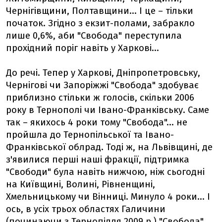
Чернігівщини, Полтавщини... І це – тільки
початок. Згідно з екзит-полами, забракло
лише 0,6%, аби "Свобода" переступила
прохідний поріг навіть у Харкові...
До речі. Тепер у Харкові, Дніпропетровську,
Чернігові чи Запоріжжі "Свобода" здобуває
приблизно стільки ж голосів, скільки 2006
року в Тернополі чи Івано-Франківську. Саме
так – якихось 4 роки тому "Свобода"... не
пройшла до Тернопільської та Івано-
Франківської облрад. Тоді ж, на Львівщині, де
з'явилися перші наші фракції, підтримка
"Свободи" була навіть нижчою, ніж сьогодні
на Київщині, Волині, Рівненщині,
Хмельницькому чи Вінниці. Минуло 4 роки... І
ось, в усіх трьох областях Галичини
(починаючи з Тернопілля 2009 р.) "Свобода"