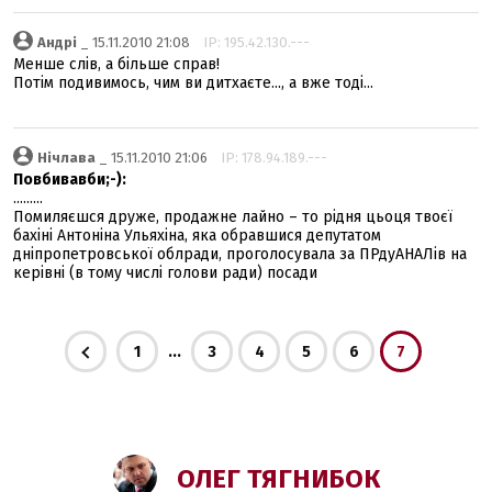
Андрі
_ 15.11.2010 21:08
IP: 195.42.130.---
Менше слів, а більше справ!
Потім подивимось, чим ви дитхаєте..., а вже тоді...
Нічлава
_ 15.11.2010 21:06
IP: 178.94.189.---
Повбивавби;-):
.........
Помиляєшся друже, продажне лайно – то рідня цьоця твоєї
бахіні Антоніна Ульяхіна, яка обравшися депутатом
дніпропетровської облради, проголосувала за ПРдуАНАЛів на
керівні (в тому числі голови ради) посади
...
1
3
4
5
6
7
ОЛЕГ ТЯГНИБОК