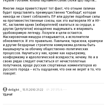
Україні і обганяє кілька парламентських (поки що) партій..."
Многие люди приветствуют тот факт, что отныне галичан
будет представлять преимущественно "Свобода", которая
никогда не станет соблазнять ПР или другие подобные силы
на противоестественные союзы, как это вытворяли НУ и НУ-
НС, заставляя одних (избирателей) хвататься за сердце, а
других (депутатов) изощрённо выдумывать и впаривать
удобоворимую легенду. Лозунги и цели остаются.
Маскировочная мишура откидывается, а исполнители
обновляются. И это правильно. Павлычки, тарасюки, кравчуки
и другие бездарные строители коммунизма должны быть
вышвырнуты за обочину общественно-политических
процессов. Научиться у них, кроме как карьеризму,
конформизму и идеологической всеядности, нечему. Но и в
своих рядах следует очиститься от нечистоплотных
попутчиков, вроде русских спортивных комментаторов из
русского города – есть ощущения, что они не верят в то, что
говорят.
dvlight
_ 15.11.2010 21:22
IP: 217.175.9.---
Удачи!