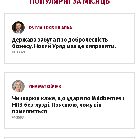
ПОПУЛЯРНІ ЗА МІСЯЦЬ
РУСЛАН РЯБОШАПКА
Держава забула про доброчесність
бізнесу. Новий Уряд має це виправити.
4449
ЯНА МАТВІЙЧУК
Чичваркін каже, що удари по Wildberries і
НПЗ безглузді. Пояснюю, чому він
помиляється
3503