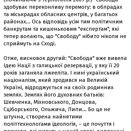
здобуває переконливу перемогу: в облрадах
та міськрадах обласних центрів, у багатьох
районах... Ось відповідь усім тим політичним
банкрутам та кишеньковим "експертам", які
тепер волають, що "Свободу" нібито ніколи не
сприймуть на Сході.
Отже, висновок другий: "Свобода" вже вивела
Ідею Нації з галицької резервації, у яку її 20
років заганяла лжееліта. І нині український
націоналізм, який зродився на Великій
Україні, відроджується на своїх родинних
землях. Землях його духовних батьків:
Шевченка, Міхновського, Донцова,
Сціборського, Ольжича, Липи... Бо це не
штучна, створена найнятими
політтехнологами ідеологія, – це почуття і