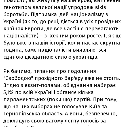
помисли, які живуть у нашій крові, виплекані
генотипом великої нації упродовж віків
боротьби. Підтримка ідей націоналізму в
Україні (як то, до речі, діється в усіх провідних
країнах Європи, де все частіше перемагають
націоналісти) – з кожним роком росте. І, як це
було вже в нашій історії, коли настає скрутна
година, саме націоналісти виявляються
єдиною дієздатною силою українців.
Як бачимо, питання про подолання
"Свободою" прохідного бар'єру вже не стоїть.
Згідно з екзит-полами, об'єднання набирає
5,1% по всій Україні і обганяє кілька
парламентських (поки що) партій. При тому,
що на цих виборах не голосував Київ та
Тернопільська область. А вони, безперечно,
докладуть свою вагому лепту голосів за